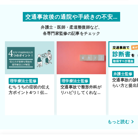
交通事故後の通院や手続きの不安…
弁護士・医師・柔道整復師など、
各専門家監修の記事をチェック
弁護士監修
交通事故の診
理学療法士監修
理学療法士監修
らい方と提出
むちうちの症状の伝え
交通事故で整形外科が
護士監修】
方ポイント4つ！伝え
リハビリしてくれな
方が重要な理由も解説
い…転院するべき？
もっと読む