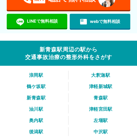
featured_play_list
LINEで無料相談
webで無料相談
新青森駅周辺の駅から
交通事故治療の整形外科をさがす
浪岡駅
大釈迦駅
鶴ケ坂駅
津軽新城駅
新青森駅
青森駅
油川駅
津軽宮田駅
奥内駅
左堰駅
後潟駅
中沢駅