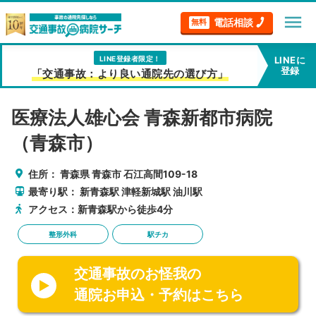
menu
電話相談
無料
LINE登録者限定！
LINEに
登録
「交通事故：より良い通院先の選び方」
医療法人雄心会 青森新都市病院
（青森市）
住所：
青森県
青森市
石江高間109-18
最寄り駅：
新青森駅
津軽新城駅
油川駅
アクセス：新青森駅から徒歩4分
整形外科
駅チカ
交通事故のお怪我の
通院お申込・予約はこちら