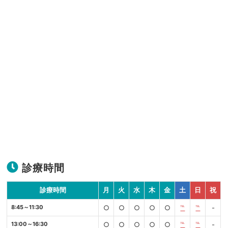
診療時間
診療時間
月
火
水
木
金
土
日
祝
8:45～11:30
○
○
○
○
○
℡
℡
-
13:00～16:30
○
○
○
○
○
℡
℡
-