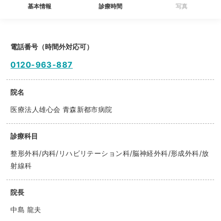
基本情報
診療時間
写真
電話番号（時間外対応可）
0120-963-887
院名
医療法人雄心会 青森新都市病院
診療科目
整形外科/内科/リハビリテーション科/脳神経外科/形成外科/放
射線科
院長
中島 龍夫