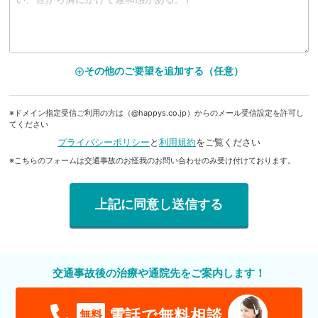
その他のご要望を追加する（任意）
add_circle_outline
※ドメイン指定受信ご利用の方は（@happys.co.jp）からのメール受信設定を許可し
てください
プライバシーポリシー
と
利用規約
をご覧ください
※こちらのフォームは交通事故のお怪我のお問い合わせのみ受け付けております。
交通事故後の治療や通院先をご案内します！
電話で無料相談
無料