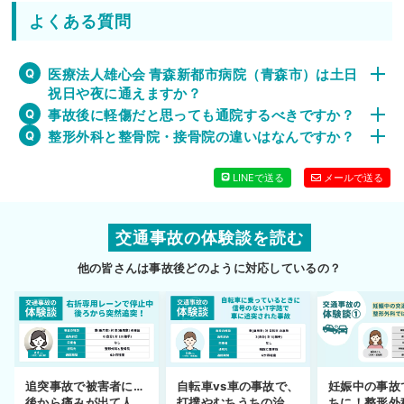
よくある質問
医療法人雄心会 青森新都市病院（青森市）は土日
祝日や夜に通えますか？
事故後に軽傷だと思っても通院するべきですか？
整形外科と整骨院・接骨院の違いはなんですか？
LINEで送る
メールで送る
交通事故の体験談を読む
他の皆さんは事故後どのように対応しているの？
妊娠中の事故
追突事故で被害者に…
自転車vs車の事故で、
ちに！整形外
後から痛みが出て人身
打撲やむちうちの治療