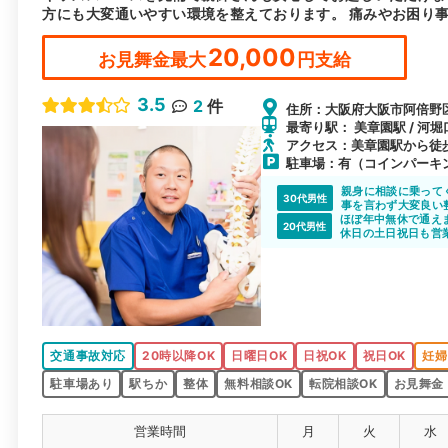
方にも大変通いやすい環境を整えております。 痛みやお困り
20,000
お見舞金最大
円支給
3.5
2
件
住所：大阪府大阪市阿倍野区三
最寄り駅： 美章園駅 / 河堀
アクセス：美章園駅から徒
駐車場：有（コインパーキ
親身に相談に乗って
30代男性
事を言わず大変良い
ほぼ年中無休で通え
20代男性
休日の土日祝日も営
かったです。
交通事故対応
20時以降OK
日曜日OK
日祝OK
祝日OK
妊婦
駐車場あり
駅ちか
整体
無料相談OK
転院相談OK
お見舞金
営業時間
月
火
水