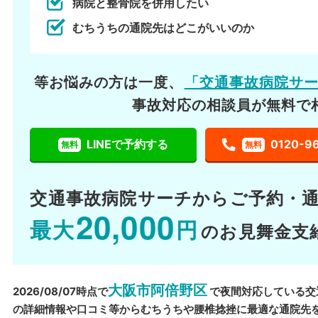
病院と整骨院を併用したい
むちうちの通院先はどこがいいのか
等お悩みの方は一度、
「交通事故病院サ
事故対応の相談員が無料で
LINEで予約する
0120-9
無料
無料
交通事故病院サーチから
ご予約・
20,000
最大
円
のお見舞金支
大阪市阿倍野区
2026/08/07時点で
で夜間対応している交
の詳細情報や口コミ等からむちうちや腰椎捻挫に最適な通院先