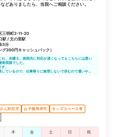
事などありましたら、当院へご相談ください。
明町2-11-20
口駅 / 文の里駅
歩3分
ング200円キャッシュバック）
くれ、弁護士、病院共に対応が遅くなってもこちらには悪い
整骨院様でした。
ます。
業しているので、仕事帰りに無理しないで済むので通いやす
さん対応可
お子様同伴可
キッズスペース有
木
金
土
日
祝