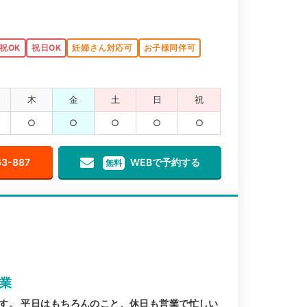
祝OK
祝日OK
妊婦さん対応可
お子様同伴可
木
金
土
日
祝
○
○
○
○
○
63-887
WEBで予約する
無料
営業
す。 平日はもちろんのこと、休日も営業で忙しい