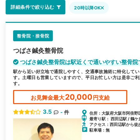
詳細条件で絞り込む
20時以降OK
整骨院・接骨院
つばさ鍼灸整骨院
つばさ鍼灸整骨院は駅近くで通いやすい整骨院
駅から近い好立地で通院しやすく、交通事故施術に特化してい
す。土曜日も営業していますので、平日お忙しい方は是非ご利
す。
20,000
お見舞金最大
円支給
3.5
-
件
住所：大阪府大阪市阿倍野区阪
最寄り駅： 西田辺駅 / 鶴ケ
アクセス：西田辺駅から徒
駐車場：無