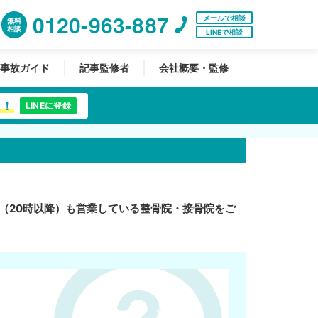
0120-963-887
メールで相談
無料
相談
LINEで相談
事故ガイド
記事監修者
会社概要・監修
中！
LINEに登録
（20時以降）も営業している整骨院・接骨院をご