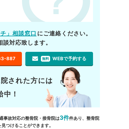
ーチ」相談窓口
にご連絡ください。
相談対応致します。
63-887
WEBで予約する
無料
通院された方には
給中！
3件
通事故対応の整骨院・接骨院は
件あり、整骨院
を見つけることができます。