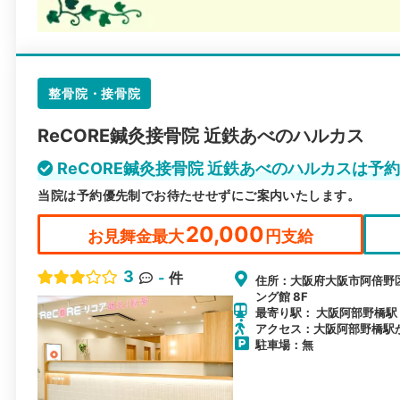
整骨院・接骨院
ReCORE鍼灸接骨院 近鉄あべのハルカス
ReCORE鍼灸接骨院 近鉄あべのハルカスは予
当院は予約優先制でお待たせせずにご案内いたします。
20,000
お見舞金最大
円支給
3
-
件
住所：大阪府大阪市阿倍野
ング館 8F
最寄り駅： 大阪阿部野橋駅 /
アクセス：大阪阿部野橋駅
駐車場：無