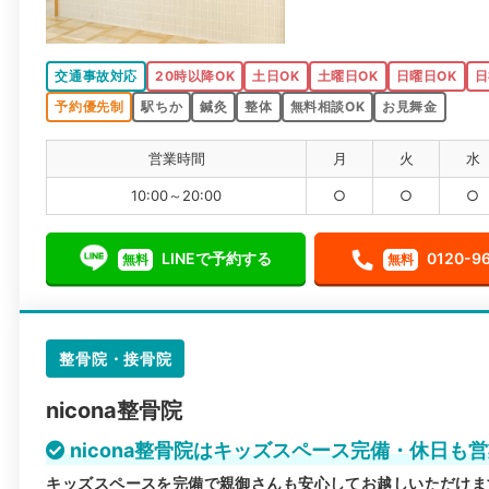
交通事故対応
20時以降OK
土日OK
土曜日OK
日曜日OK
日
予約優先制
駅ちか
鍼灸
整体
無料相談OK
お見舞金
営業時間
月
火
水
10:00～20:00
○
○
○
LINEで予約する
0120-9
無料
無料
整骨院・接骨院
nicona整骨院
nicona整骨院はキッズスペース完備・休日も
キッズスペースを完備で親御さんも安心してお越しいただけま