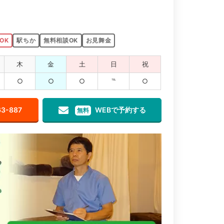
OK
駅ちか
無料相談OK
お見舞金
木
金
土
日
祝
○
○
○
℡
○
63-887
WEBで予約する
無料