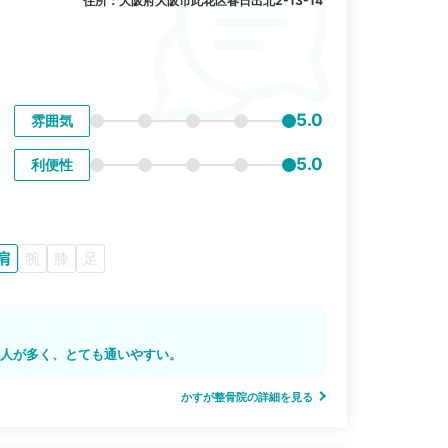
住所：大阪府大阪市此花区春日出北2-13-14
5.0
雰囲気
5.0
利便性
肩
腕
膝
足
う人が多く、とても通いやすい。
かすが整骨院の詳細を見る