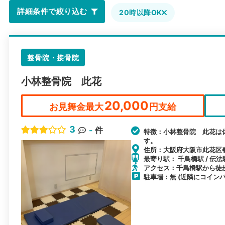
詳細条件で絞り込む
20時以降OK
整骨院・接骨院
小林整骨院 此花
20,000
お見舞金最大
円支給
3
-
件
特徴：小林整骨院 此花は
す。
住所：大阪府大阪市此花区春日
最寄り駅： 千鳥橋駅 / 伝法
アクセス：千鳥橋駅から徒歩
駐車場：無 (近隣にコイン