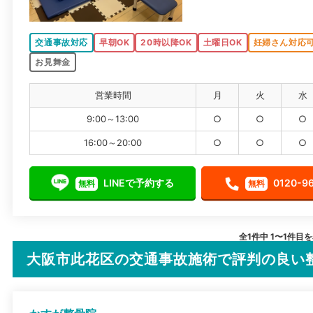
交通事故対応
早朝OK
20時以降OK
土曜日OK
妊婦さん対応
お見舞金
営業時間
月
火
水
9:00～13:00
○
○
○
16:00～20:00
○
○
○
LINEで予約する
0120-9
無料
無料
全1件中 1〜1件目
大阪市此花区の交通事故施術で評判の良い