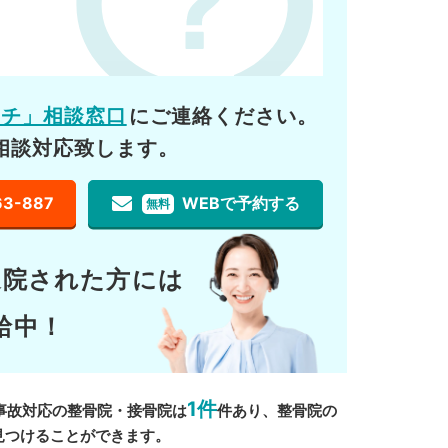
ーチ」相談窓口
にご連絡ください。
相談対応致します。
63-887
WEBで予約する
無料
通院された方には
給中！
1件
事故対応の整骨院・接骨院は
件あり、整骨院の
見つけることができます。