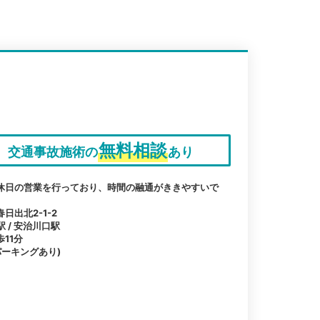
無料相談
交通事故施術の
あり
休日の営業を行っており、時間の融通がききやすいで
出北2-1-2
駅 / 安治川口駅
11分
パーキングあり)