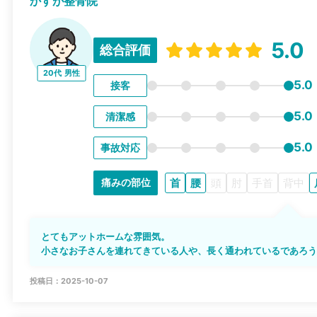
かすが整骨院
5.0
総合評価
20代
男性
5.0
接客
5.0
清潔感
5.0
事故対応
首
腰
頭
肘
手首
背中
痛みの部位
とてもアットホームな雰囲気。
小さなお子さんを連れてきている人や、長く通われているであろ
投稿日：2025-10-07