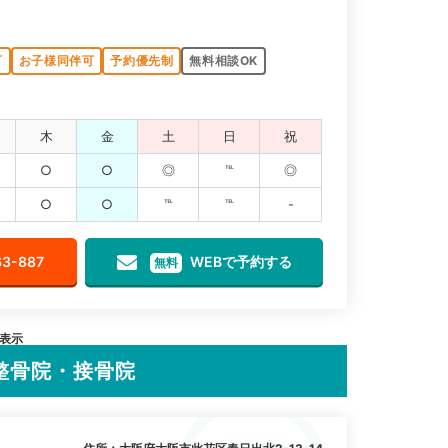
可
お子様同伴可
予約優先制
無料相談OK
木
金
土
日
祝
○
○
◎
℡
◎
○
○
℡
℡
-
63-887
WEBで予約する
無料
を表示
整骨院・接骨院