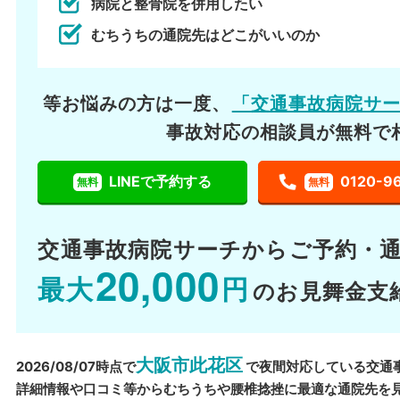
病院と整骨院を併用したい
むちうちの通院先はどこがいいのか
等お悩みの方は一度、
「交通事故病院サ
事故対応の相談員が無料で
LINEで予約する
0120-9
無料
無料
交通事故病院サーチから
ご予約・
20,000
最大
円
のお見舞金支
大阪市此花区
2026/08/07時点で
で夜間対応している交通
詳細情報や口コミ等からむちうちや腰椎捻挫に最適な通院先を