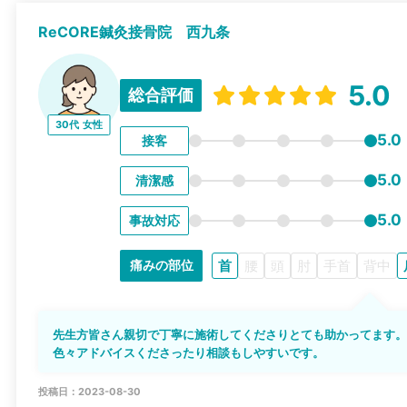
ReCORE鍼灸接骨院 西九条
5.0
総合評価
30代
女性
5.0
接客
5.0
清潔感
5.0
事故対応
首
腰
頭
肘
手首
背中
痛みの部位
先生方皆さん親切で丁寧に施術してくださりとても助かってます
色々アドバイスくださったり相談もしやすいです。
投稿日：2023-08-30