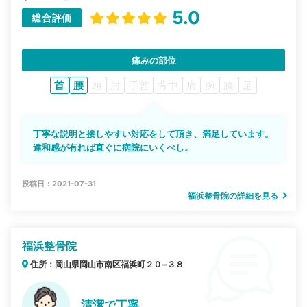
5.0
総合評価
痛みの部位
首
腰
頭
肘
手首
背中
肩
腕
膝
足
丁寧な説明と接しやすい対応をして頂き、満足しています。
違和感が有れば直ぐに病院にいくべし。
投稿日：2021-07-31
福浜整骨院の詳細を見る
福浜整骨院
住所：岡山県岡山市南区福浜町２０−３８
清潔で丁寧