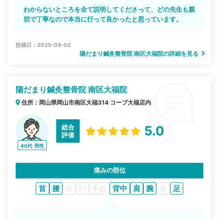
わからないところを全て説明してくださって、どの先生も親
切で丁寧なので本当に行って良かったと思っています。
投稿日：2025-08-02
陽だまり鍼灸整骨院 南区大福院の詳細を見る
陽だまり鍼灸整骨院 南区大福院
住所：岡山県岡山市南区大福314 コープ大福店内
総合
5.0
評価
40代
男性
痛みの部位
首
腰
頭
肘
手首
背中
肩
腕
膝
足