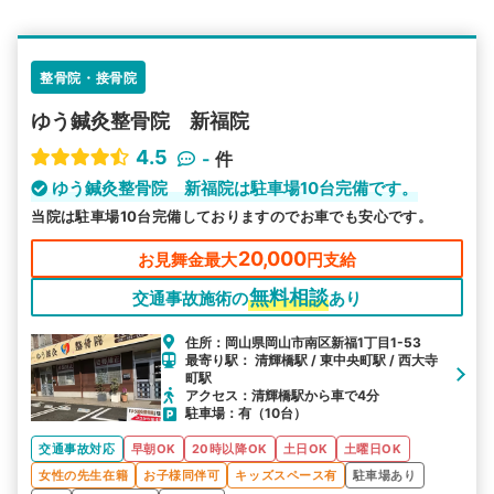
エリア
岡山県
岡山市南区
検索する
整骨院・接骨院
ゆう鍼灸整骨院 新福院
詳細条件で絞り込む
4.5
-
件
その他の検索方法
ゆう鍼灸整骨院 新福院は駐車場10台完備です。
当院は駐車場10台完備しておりますのでお車でも安心です。
駅から探す
院名から探す
20,000
お見舞金最大
円支給
無料相談
交通事故施術の
あり
住所：岡山県岡山市南区新福1丁目1-53
最寄り駅： 清輝橋駅 / 東中央町駅 / 西大寺
町駅
アクセス：清輝橋駅から車で4分
駐車場：有（10台）
交通事故対応
早朝OK
20時以降OK
土日OK
土曜日OK
女性の先生在籍
お子様同伴可
キッズスペース有
駐車場あり