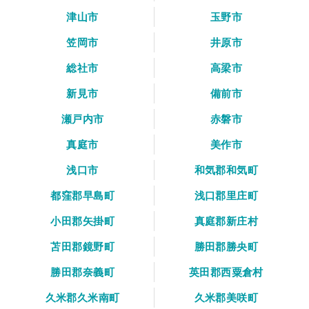
津山市
玉野市
笠岡市
井原市
総社市
高梁市
新見市
備前市
瀬戸内市
赤磐市
真庭市
美作市
浅口市
和気郡和気町
都窪郡早島町
浅口郡里庄町
小田郡矢掛町
真庭郡新庄村
苫田郡鏡野町
勝田郡勝央町
勝田郡奈義町
英田郡西粟倉村
久米郡久米南町
久米郡美咲町