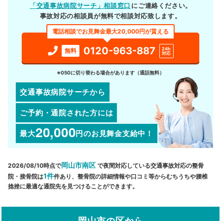
「交通事故病院サーチ」相談窓口
にご連絡ください。
事故対応の相談員が無料で相談対応致します。
電話相談でお見舞金最大20,000円が貰える
0120-963-887
24h
無料
対応
※050に切り替わる場合があります（通話無料）
交通事故病院サーチから
ご予約・通院された方には
20,000
最大
円
のお見舞金支給中！
岡山市南区
2026/08/10時点で
で夜間対応している交通事故対応の整骨
1件
院・接骨院は
件あり、整骨院の詳細情報や口コミ等からむちうちや腰椎
捻挫に最適な通院先を見つけることができます。
岡山市の区から