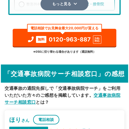
整形外科
整骨院・接骨院
もっと見る
エリア
岡山県
岡山市南区
電話相談でお見舞金最大20,000円が貰える
検索する
0120-963-887
24h
無料
対応
詳細条件で絞り込む
※050に切り替わる場合があります（通話無料）
その他の検索方法
「交通事故病院サーチ相談窓口」の感想
駅から探す
院名から探す
交通事故の通院先探しで「交通事故病院サーチ」をご利用
いただいた方々のご感想を掲載しています。
交通事故病院
サーチ相談窓口
とは？
ほり
電話相談
さん