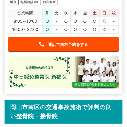
鍼灸
無料相談OK
お見舞金
営業時間
月
火
水
木
金
土
日
祝
8:00～13:00
○
-
○
○
○
○
◎
-
16:00～22:00
○
-
○
○
○
○
◎
-
電話で無料予約をする
岡山市南区の交通事故施術で評判の良
い整骨院・接骨院