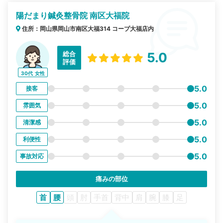
陽だまり鍼灸整骨院 南区大福院
住所：岡山県岡山市南区大福314 コープ大福店内
総合
5.0
評価
30代
女性
5.0
接客
5.0
雰囲気
5.0
清潔感
5.0
利便性
5.0
事故対応
痛みの部位
首
腰
頭
肘
手首
背中
肩
腕
膝
足