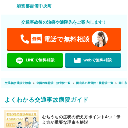
加賀郡吉備中央町
交通事故後の治療や通院先をご案内します！
電話で無料相談
無料
featured_play_list
LINEで無料相談
webで無料相談
交通事故 通院先検索
全国の整骨院・接骨院一覧
岡山県の整骨院・接骨院一覧
岡山市
よくわかる交通事故病院ガイド
むちうちの症状の伝え方ポイント4つ！伝
え方が重要な理由も解説