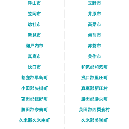
津山市
玉野市
笠岡市
井原市
総社市
高梁市
新見市
備前市
瀬戸内市
赤磐市
真庭市
美作市
浅口市
和気郡和気町
都窪郡早島町
浅口郡里庄町
小田郡矢掛町
真庭郡新庄村
苫田郡鏡野町
勝田郡勝央町
勝田郡奈義町
英田郡西粟倉村
久米郡久米南町
久米郡美咲町