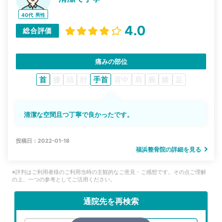
40代
男性
4.0
総合評価
痛みの部位
首
腰
頭
肘
手首
背中
肩
腕
膝
足
清潔な空間且つ丁寧で良かったです。
投稿日：2022-01-18
福浜整骨院の詳細を見る
※評判はご利用者様のご利用当時の主観的なご意見・ご感想です。その点ご理解
の上、一つの参考としてご活用ください。
通院先を再検索