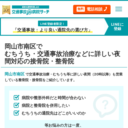
menu
電話相談
無料
LINE登録者限定！
LINEに
登録
「交通事故：より良い通院先の選び方」
岡山市南区で
むちうち・交通事故治療などに詳しい夜
間対応の接骨院・整骨院
岡山市南区
で交通事故治療・むちうち等に詳しい夜間（20時以降）も営業
している整骨院・接骨院をご紹介しています。
病院や整形外科だと時間が合わない
病院と整骨院を併用したい
むちうちの通院先はどこがいいのか
等お悩みの方は一度、