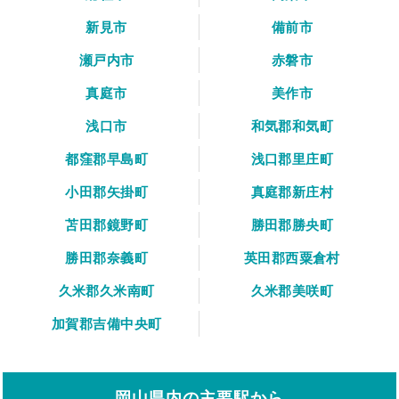
新見市
備前市
瀬戸内市
赤磐市
真庭市
美作市
浅口市
和気郡和気町
都窪郡早島町
浅口郡里庄町
小田郡矢掛町
真庭郡新庄村
苫田郡鏡野町
勝田郡勝央町
勝田郡奈義町
英田郡西粟倉村
久米郡久米南町
久米郡美咲町
加賀郡吉備中央町
岡山県内の主要駅から