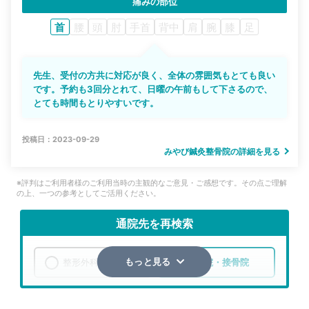
痛みの部位
首
腰
頭
肘
手首
背中
肩
腕
膝
足
先生、受付の方共に対応が良く、全体の雰囲気もとても良い
です。予約も3回分とれて、日曜の午前もして下さるので、
とても時間もとりやすいです。
投稿日：2023-09-29
みやび鍼灸整骨院の詳細を見る
※評判はご利用者様のご利用当時の主観的なご意見・ご感想です。その点ご理解
の上、一つの参考としてご活用ください。
通院先を再検索
整形外科
整骨院・接骨院
もっと見る
エリア
岡山県
岡山市中区