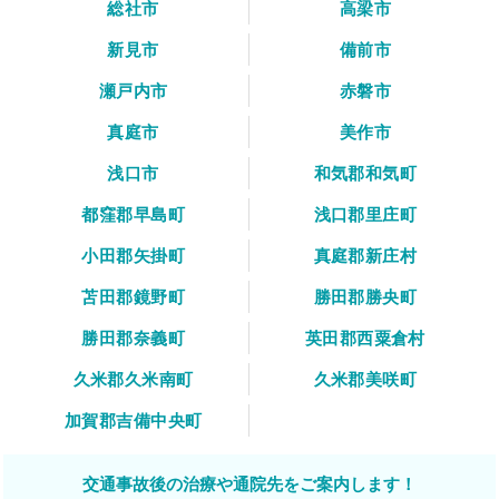
総社市
高梁市
新見市
備前市
瀬戸内市
赤磐市
真庭市
美作市
浅口市
和気郡和気町
都窪郡早島町
浅口郡里庄町
小田郡矢掛町
真庭郡新庄村
苫田郡鏡野町
勝田郡勝央町
勝田郡奈義町
英田郡西粟倉村
久米郡久米南町
久米郡美咲町
加賀郡吉備中央町
交通事故後の治療や通院先をご案内します！