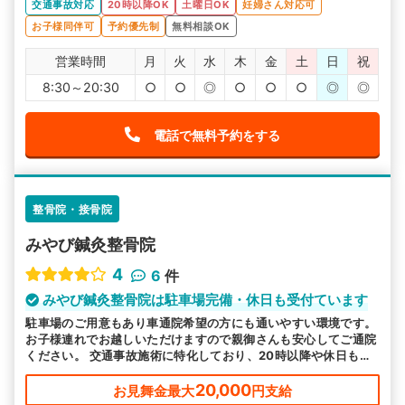
交通事故対応
20時以降OK
土曜日OK
妊婦さん対応可
お子様同伴可
予約優先制
無料相談OK
営業時間
月
火
水
木
金
土
日
祝
8:30～20:30
○
○
◎
○
○
○
◎
◎
電話で無料予約をする
整骨院・接骨院
みやび鍼灸整骨院
4
6
件
みやび鍼灸整骨院は駐車場完備・休日も受付ています
駐車場のご用意もあり車通院希望の方にも通いやすい環境です。
お子様連れでお越しいただけますので親御さんも安心してご通院
ください。 交通事故施術に特化しており、20時以降や休日も営
業でお忙しい方も通いやすいと好評です。
20,000
お見舞金最大
円支給