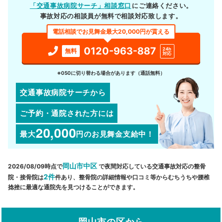
「交通事故病院サーチ」相談窓口
にご連絡ください。
事故対応の相談員が無料で相談対応致します。
電話相談でお見舞金最大20,000円が貰える
0120-963-887
24h
無料
対応
※050に切り替わる場合があります（通話無料）
交通事故病院サーチから
ご予約・通院された方には
20,000
最大
円
のお見舞金支給中！
岡山市中区
2026/08/09時点で
で夜間対応している交通事故対応の整骨
2件
院・接骨院は
件あり、整骨院の詳細情報や口コミ等からむちうちや腰椎
捻挫に最適な通院先を見つけることができます。
岡山市の区から