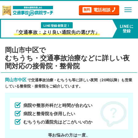
menu
電話相談
無料
LINE登録者限定！
LINEに
登録
「交通事故：より良い通院先の選び方」
岡山市中区で
むちうち・交通事故治療などに詳しい夜
間対応の接骨院・整骨院
岡山市中区
で交通事故治療・むちうち等に詳しい夜間（20時以降）も営業
している整骨院・接骨院をご紹介しています。
病院や整形外科だと時間が合わない
病院と整骨院を併用したい
むちうちの通院先はどこがいいのか
等お悩みの方は一度、