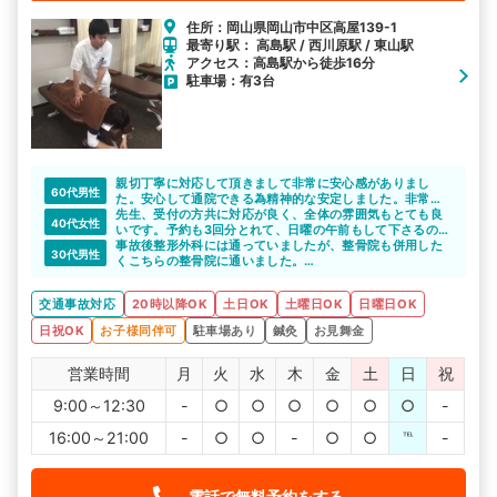
住所：岡山県岡山市中区高屋139-1
最寄り駅： 高島駅 / 西川原駅 / 東山駅
アクセス：高島駅から徒歩16分
駐車場：有3台
親切丁寧に対応して頂きまして非常に安心感がありまし
60代男性
た。安心して通院できる為精神的な安定しました。非常に
良い整骨院に出会う事ができて感謝しております。
先生、受付の方共に対応が良く、全体の雰囲気もとても良
40代女性
いです。予約も3回分とれて、日曜の午前もして下さるの
で、とても時間もとりやすいです。
事故後整形外科には通っていましたが、整骨院も併用した
30代男性
くこちらの整骨院に通いました。
自宅近くだったので通いやすかったですし、平日の夜や週
末も行くことができました。
交通事故対応
20時以降OK
土日OK
土曜日OK
日曜日OK
日祝OK
お子様同伴可
駐車場あり
鍼灸
お見舞金
営業時間
月
火
水
木
金
土
日
祝
9:00～12:30
-
○
○
○
○
○
○
-
16:00～21:00
-
○
○
-
○
○
℡
-
電話で無料予約をする