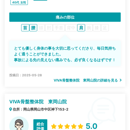
40代
女性
痛みの部位
首
腰
頭
肘
手首
背中
肩
腕
膝
足
とても優しく身体の事を大切に思ってくださり、毎日気持ち
よく通うことができました。
事故による先の見えない痛みでも、必ず良くなるはずです！
投稿日：2025-05-28
VIVA骨盤整体院 東岡山院の詳細を見る
VIVA骨盤整体院 東岡山院
住所：岡山県岡山市中区神下153-2
総合
5.0
評価