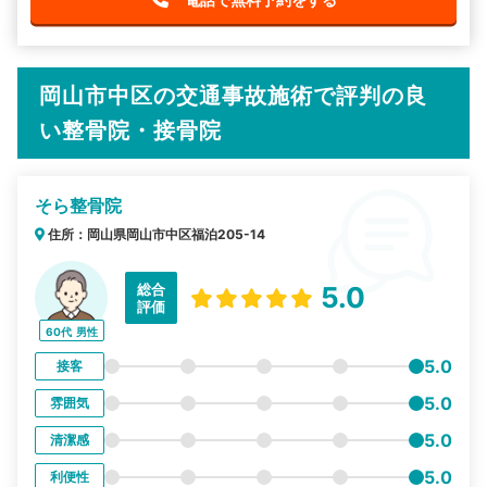
岡山市中区の交通事故施術で評判の良
い整骨院・接骨院
そら整骨院
住所：岡山県岡山市中区福泊205-14
総合
5.0
評価
60代
男性
5.0
接客
5.0
雰囲気
5.0
清潔感
5.0
利便性