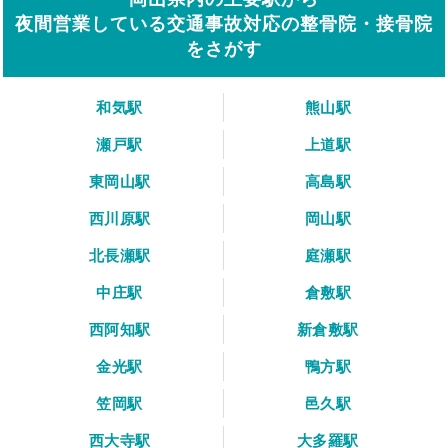
夜間営業している交通事故対応の整骨院・接骨院
をさがす
和気駅
熊山駅
瀬戸駅
上道駅
東岡山駅
高島駅
西川原駅
岡山駅
北長瀬駅
庭瀬駅
中庄駅
倉敷駅
西阿知駅
新倉敷駅
金光駅
鴨方駅
笠岡駅
邑久駅
西大寺駅
大多羅駅