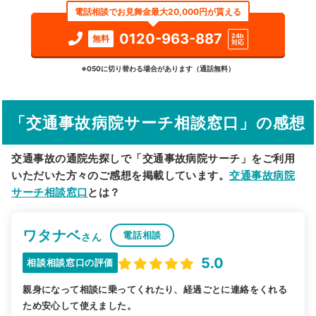
電話相談でお見舞金最大20,000円が貰える
検索する
0120-963-887
24h
無料
対応
詳細条件で絞り込む
※050に切り替わる場合があります（通話無料）
その他の検索方法
「交通事故病院サーチ相談窓口」の感想
駅から探す
院名から探す
交通事故の通院先探しで「交通事故病院サーチ」をご利用
いただいた方々のご感想を掲載しています。
交通事故病院
サーチ相談窓口
とは？
ワタナベ
電話相談
さん
5.0
相談相談窓口の評価
親身になって相談に乗ってくれたり、経過ごとに連絡をくれる
ため安心して使えました。