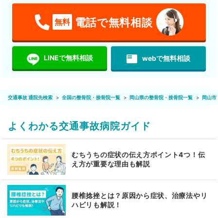
電話で無料相談
無料
featured_play_list
LINEで無料相談
webで無料相談
交通事故 通院先検索
全国の整骨院・接骨院一覧
岡山県の整骨院・接骨院一覧
岡山市
よくわかる交通事故病院ガイド
むちうちの症状の伝え方ポイント4つ！伝
え方が重要な理由も解説
腰椎捻挫とは？原因から症状、治療法やリ
ハビリも解説！