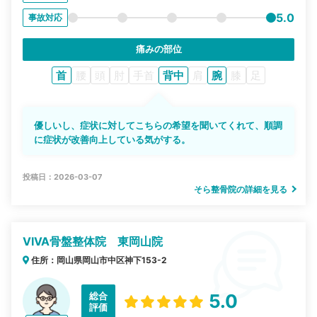
5.0
事故対応
痛みの部位
首
腰
頭
肘
手首
背中
肩
腕
膝
足
優しいし、症状に対してこちらの希望を聞いてくれて、順調
に症状が改善向上している気がする。
投稿日：2026-03-07
そら整骨院の詳細を見る
VIVA骨盤整体院 東岡山院
住所：岡山県岡山市中区神下153-2
総合
5.0
評価