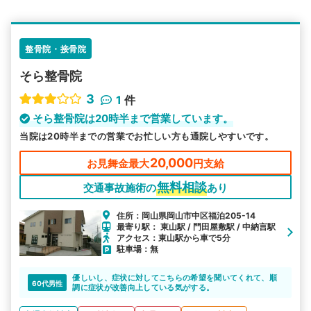
エリア
岡山県
岡山市中区
検索する
整骨院・接骨院
そら整骨院
詳細条件で絞り込む
3
1
件
その他の検索方法
そら整骨院は20時半まで営業しています。
当院は20時半までの営業でお忙しい方も通院しやすいです。
駅から探す
院名から探す
20,000
お見舞金最大
円支給
無料相談
交通事故施術の
あり
住所：岡山県岡山市中区福泊205-14
最寄り駅： 東山駅 / 門田屋敷駅 / 中納言駅
アクセス：東山駅から車で5分
駐車場：無
優しいし、症状に対してこちらの希望を聞いてくれて、順
60代男性
調に症状が改善向上している気がする。