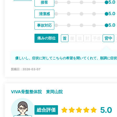
5.0
接客
5.0
清潔感
5.0
事故対応
首
腰
頭
肘
手首
背中
痛みの部位
優しいし、症状に対してこちらの希望を聞いてくれて、順調に症
投稿日：2026-03-07
VIVA骨盤整体院 東岡山院
5.0
総合評価