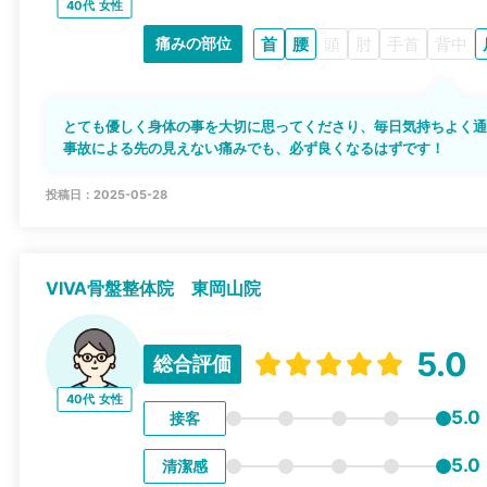
40代
女性
首
腰
頭
肘
手首
背中
痛みの部位
とても優しく身体の事を大切に思ってくださり、毎日気持ちよく
事故による先の見えない痛みでも、必ず良くなるはずです！
投稿日：2025-05-28
VIVA骨盤整体院 東岡山院
5.0
総合評価
40代
女性
5.0
接客
5.0
清潔感