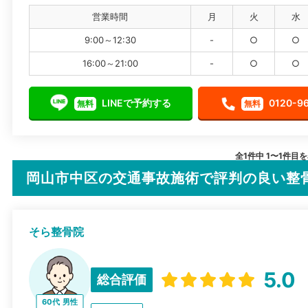
営業時間
月
火
水
9:00～12:30
-
○
○
16:00～21:00
-
○
○
LINEで予約する
0120-9
無料
無料
全1件中 1〜1件目
岡山市中区の交通事故施術で評判の良い整
そら整骨院
5.0
総合評価
60代
男性