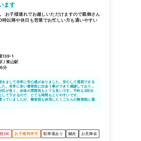
います
。 お子様連れでお越しいただけますので親御さん
20時以降や休日も営業でお忙しい方も通いやすい
39-1
 / 東山駅
6分
頂きまして非常に安心感がありました。安心して通院できる
した。非常に良い整骨院に出会う事ができて感謝しておりま
対応が良く、全体の雰囲気もとても良いです。予約も3回分
もして下さるので、とても時間もとりやすいです。
通っていましたが、整骨院も併用したくこちらの整骨院に通
通いやすかったですし、平日の夜や週末も行くことができま
祝OK
お子様同伴可
駐車場あり
鍼灸
お見舞金