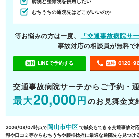
病院と整骨院を併用したい
むちうちの通院先はどこがいいのか
等お悩みの方は一度、
「交通事故病院サ
事故対応の相談員が無料で
LINEで予約する
0120-9
無料
無料
交通事故病院サーチから
ご予約・
20,000
最大
円
のお見舞金支
岡山市中区
2026/08/07時点で
で鍼灸もできる交通事故対
報や口コミ等からむちうちや腰椎捻挫に最適な通院先を見つけ