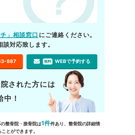
ーチ」相談窓口
にご連絡ください。
相談対応致します。
63-887
WEBで予約する
無料
通院された方には
給中！
1件
応の整骨院・接骨院は
件あり、整骨院の詳細情
ることができます。