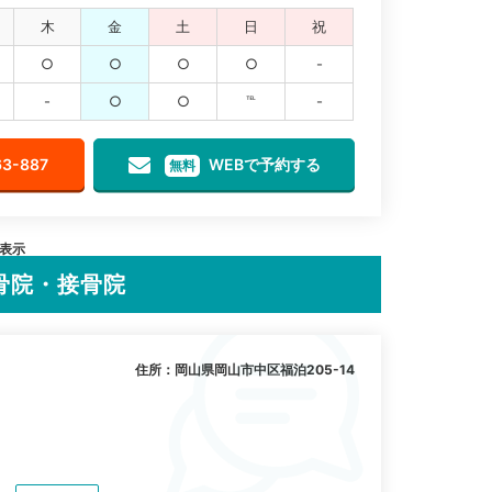
木
金
土
日
祝
○
○
○
○
-
-
○
○
℡
-
63-887
WEBで予約する
無料
を表示
骨院・接骨院
住所：岡山県岡山市中区福泊205-14