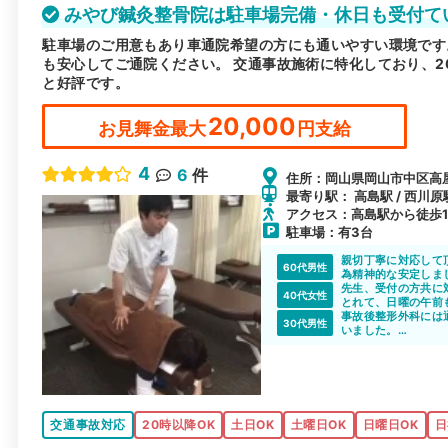
みやび鍼灸整骨院は駐車場完備・休日も受付て
駐車場のご用意もあり車通院希望の方にも通いやすい環境です
も安心してご通院ください。 交通事故施術に特化しており、
と好評です。
20,000
お見舞金最大
円支給
4
6
件
住所：岡山県岡山市中区高屋1
最寄り駅： 高島駅 / 西川原駅
アクセス：高島駅から徒歩1
駐車場：有3台
親切丁寧に対応して
60代男性
為精神的な安定しま
す。
先生、受付の方共に
40代女性
とれて、日曜の午前
事故後整形外科には
30代男性
いました。
自宅近くだったので
した。
交通事故対応
20時以降OK
土日OK
土曜日OK
日曜日OK
日