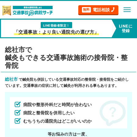
menu
電話相談
無料
LINE登録者限定！
LINEに
登録
「交通事故：より良い通院先の選び方」
総社市で
鍼灸もできる交通事故施術の接骨院・整
骨院
総社市
で鍼灸院も併設している交通事故対応の整骨院・接骨院をご紹介し
ています。交通事故の症状に対して鍼灸が利用される事もあります。
病院や整形外科だと時間が合わない
病院と整骨院を併用したい
むちうちの通院先はどこがいいのか
等お悩みの方は一度、