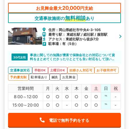
20,000
お見舞金最大
円支給
無料相談
交通事故施術の
あり
住所：岡山県総社市中央4-3-105
最寄り駅： 東総社駅 / 総社駅 / 服部駅
アクセス：東総社駅から徒歩7分
駐車場：有（5台）
事故に関しての知識が豊富で保険会社との対応について資
30代女性
料をまとめてくださったりととても良い対応をして頂い
た。
治療も適切で完治に向かっています。
交通事故対応
早朝OK
土曜日OK
妊婦さん対応可
お子様同伴可
予約優先制
駐車場あり
鍼灸
お見舞金
営業時間
月
火
水
木
金
土
日
祝
8:00～12:00
○
○
○
○
○
○
℡
-
15:00～20:00
○
○
-
○
○
○
℡
-
電話で無料予約をする