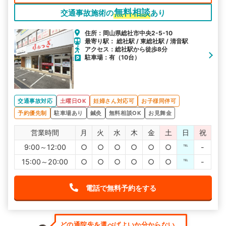
無料相談
交通事故施術の
あり
住所：岡山県総社市中央2-5-10
最寄り駅： 総社駅 / 東総社駅 / 清音駅
アクセス：総社駅から徒歩8分
駐車場：有（10台）
交通事故対応
土曜日OK
妊婦さん対応可
お子様同伴可
予約優先制
駐車場あり
鍼灸
無料相談OK
お見舞金
営業時間
月
火
水
木
金
土
日
祝
9:00～12:00
○
○
○
○
○
○
℡
-
15:00～20:00
○
○
○
○
○
○
℡
-
電話で無料予約をする
どの通院先を選べばよいか分からない...