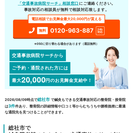
「交通事故病院サーチ」相談窓口
にご連絡ください。
事故対応の相談員が無料で相談対応致します。
電話相談でお見舞金最大20,000円が貰える
0120-963-887
24h
無料
対応
※050に切り替わる場合があります（通話無料）
交通事故病院サーチから
ご予約・通院された方には
20,000
最大
円
のお見舞金支給中！
総社市
2026/08/09時点で
で鍼灸もできる交通事故対応の整骨院・接骨院
3件
は
件あり、整骨院の詳細情報や口コミ等からむちうちや腰椎捻挫に最適
な通院先を見つけることができます。
総社市で