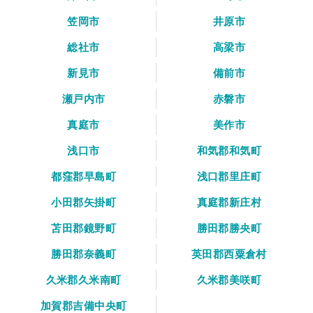
笠岡市
井原市
総社市
高梁市
新見市
備前市
瀬戸内市
赤磐市
真庭市
美作市
浅口市
和気郡和気町
都窪郡早島町
浅口郡里庄町
小田郡矢掛町
真庭郡新庄村
苫田郡鏡野町
勝田郡勝央町
勝田郡奈義町
英田郡西粟倉村
久米郡久米南町
久米郡美咲町
加賀郡吉備中央町