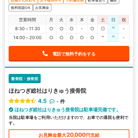
妊婦さん対応可
お子様同伴可
予約優先制
駐車場あり
鍼灸
無料相談OK
お見舞金
営業時間
月
火
水
木
金
土
日
祝
8:30～11:30
○
○
○
-
○
◎
℡
-
14:00～20:00
○
○
○
○
○
℡
℡
-
電話で無料予約をする
整骨院・接骨院
ほねつぎ総社はりきゅう接骨院
4.5
-
件
ほねつぎ総社はりきゅう接骨院は駐車場完備です。
当院は駐車場をご利用いただけますので、お車での通院も便利で
す。
20,000
お見舞金最大
円支給