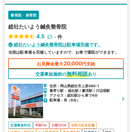
整骨院・接骨院
総社たいよう鍼灸整骨院
4.5
-
件
総社たいよう鍼灸整骨院は駐車場完備です。
当院は駐車場を完備していますので、お車で通院ができます。
20,000
お見舞金最大
円支給
無料相談
交通事故施術の
あり
住所：岡山県総社市上原480-1
最寄り駅： 総社駅 / 豪渓駅 / 川辺宿駅
アクセス：総社駅から車で4分
駐車場：有（8台）
交通事故対応
早朝OK
土曜日OK
女性の先生在籍