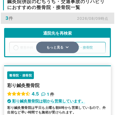
鍼灸院併設のむちうち・交通事故のリハビリ
におすすめの整骨院・接骨院一覧
3
件
2026/08/09時点
通院先を再検索
整形外科
整骨院・接骨院
もっと見る
エリア
岡山県
総社市
検索する
整骨院・接骨院
彩り鍼灸整骨院
詳細条件で絞り込む
4.5
1
件
その他の検索方法
彩り鍼灸整骨院は朝から営業しています。
彩り鍼灸整骨院は平日も土曜も朝8時から営業しているので、外
駅から探す
院名から探す
出前など早い時間でも施術が受けられます。