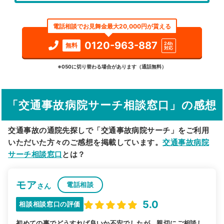
エリア
岡山県
総社市
電話相談でお見舞金最大20,000円が貰える
検索する
0120-963-887
24h
無料
対応
詳細条件で絞り込む
※050に切り替わる場合があります（通話無料）
その他の検索方法
「交通事故病院サーチ相談窓口」の感想
駅から探す
院名から探す
交通事故の通院先探しで「交通事故病院サーチ」をご利用
いただいた方々のご感想を掲載しています。
交通事故病院
サーチ相談窓口
とは？
モア
電話相談
さん
5.0
相談相談窓口の評価
初めての事でどうすれば良いか不安でしたが、親切にご相談し