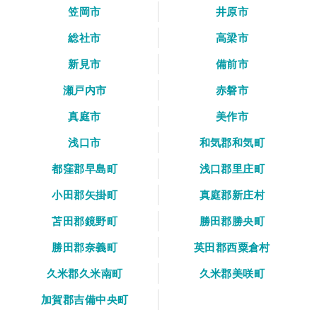
笠岡市
井原市
総社市
高梁市
新見市
備前市
瀬戸内市
赤磐市
真庭市
美作市
浅口市
和気郡和気町
都窪郡早島町
浅口郡里庄町
小田郡矢掛町
真庭郡新庄村
苫田郡鏡野町
勝田郡勝央町
勝田郡奈義町
英田郡西粟倉村
久米郡久米南町
久米郡美咲町
加賀郡吉備中央町