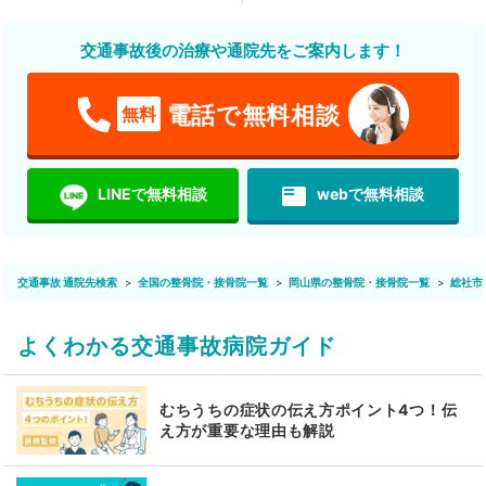
交通事故後の治療や通院先をご案内します！
電話で無料相談
無料
featured_play_list
LINEで無料相談
webで無料相談
交通事故 通院先検索
全国の整骨院・接骨院一覧
岡山県の整骨院・接骨院一覧
総社市
よくわかる交通事故病院ガイド
むちうちの症状の伝え方ポイント4つ！伝
え方が重要な理由も解説