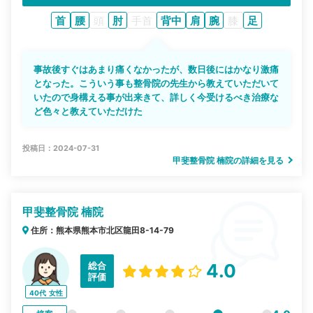
首
腰
頭
肘
手首
背中
肩
腕
膝
足
事故後すぐはあまり痛くなかったが、数日後にはかなり激痛
となった。こういう事も整骨院の先生から教えていただいて
いたので身構える事が出来きて、詳しく今受けるべき治療な
ど色々と教えていただけた
投稿日：2024-07-31
甲斐整骨院 楠院の詳細を見る
甲斐整骨院 楠院
住所：熊本県熊本市北区龍田8-14-79
総合
4.0
評価
40代
女性