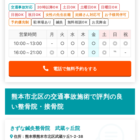
交通事故対応
20時以降OK
土日OK
土曜日OK
日曜日OK
日祝OK
祝日OK
女性の先生在籍
妊婦さん対応可
お子様同伴可
予約優先制
駐車場あり
鍼灸
無料相談OK
お見舞金
営業時間
月
火
水
木
金
土
日
祝
10:00～13:00
-
○
○
○
○
◎
◎
◎
16:00～21:00
◎
○
○
○
○
◎
℡
-
電話で無料予約をする
熊本市北区の交通事故施術で評判の良
い整骨院・接骨院
きずな鍼灸整骨院 武蔵ヶ丘院
住所：熊本県熊本市北区武蔵ケ丘1-2-38