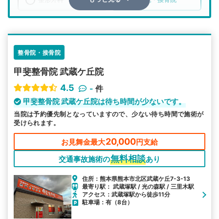
エリア
熊本県
熊本市北区
検索する
整骨院・接骨院
甲斐整骨院 武蔵ケ丘院
詳細条件で絞り込む
4.5
-
件
その他の検索方法
甲斐整骨院 武蔵ケ丘院は待ち時間が少ないです。
当院は予約優先制となっていますので、少ない待ち時間で施術が
駅から探す
院名から探す
受けられます。
20,000
お見舞金最大
円支給
無料相談
交通事故施術の
あり
住所：熊本県熊本市北区武蔵ケ丘7-3-13
最寄り駅： 武蔵塚駅 / 光の森駅 / 三里木駅
アクセス：武蔵塚駅から徒歩11分
駐車場：有（8台）