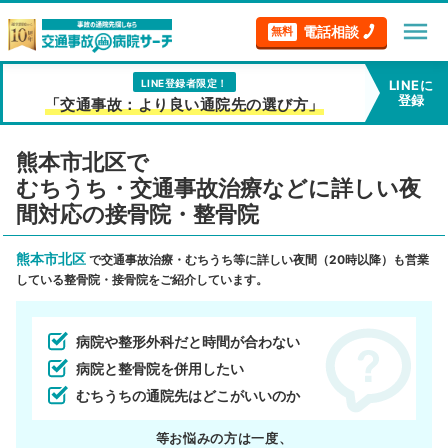
menu
電話相談
無料
LINE登録者限定！
LINEに
登録
「交通事故：より良い通院先の選び方」
熊本市北区で
むちうち・交通事故治療などに詳しい夜
間対応の接骨院・整骨院
熊本市北区
で交通事故治療・むちうち等に詳しい夜間（20時以降）も営業
している整骨院・接骨院をご紹介しています。
病院や整形外科だと時間が合わない
病院と整骨院を併用したい
むちうちの通院先はどこがいいのか
等お悩みの方は一度、