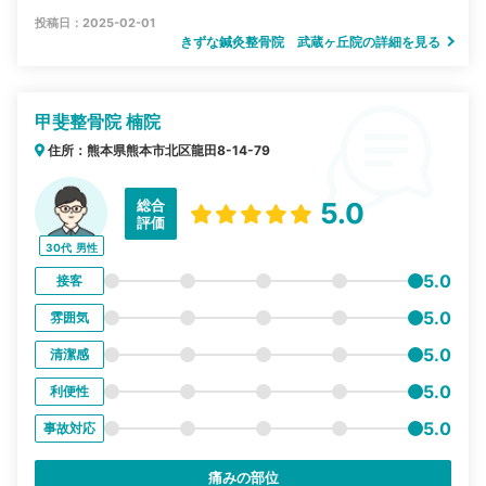
投稿日：2025-02-01
きずな鍼灸整骨院 武蔵ヶ丘院の詳細を見る
甲斐整骨院 楠院
住所：熊本県熊本市北区龍田8-14-79
総合
5.0
評価
30代
男性
5.0
接客
5.0
雰囲気
5.0
清潔感
5.0
利便性
5.0
事故対応
痛みの部位