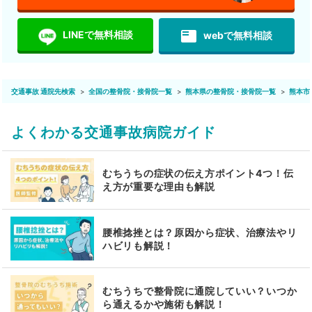
featured_play_list
LINEで無料相談
webで無料相談
交通事故 通院先検索
全国の整骨院・接骨院一覧
熊本県の整骨院・接骨院一覧
熊本市
よくわかる交通事故病院ガイド
むちうちの症状の伝え方ポイント4つ！伝
え方が重要な理由も解説
腰椎捻挫とは？原因から症状、治療法やリ
ハビリも解説！
むちうちで整骨院に通院していい？いつか
ら通えるかや施術も解説！