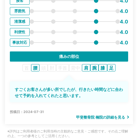
4.0
接客
4.0
雰囲気
4.0
清潔感
4.0
利便性
4.0
事故対応
痛みの部位
首
腰
頭
肘
手首
背中
肩
腕
膝
足
すごくお客さんが多い所でしたが、行きたい時間などに合わ
せて予約を入れてくれたと思います。
投稿日：2024-07-31
甲斐整骨院 楠院の詳細を見る
※評判はご利用者様のご利用当時の主観的なご意見・ご感想です。その点ご理解
の上、一つの参考としてご活用ください。