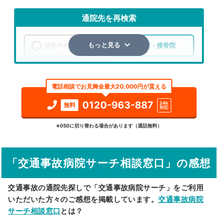
通院先を再検索
整形外科
整骨院・接骨院
もっと見る
エリア
熊本県
熊本市北区
電話相談でお見舞金最大20,000円が貰える
検索する
0120-963-887
24h
無料
対応
詳細条件で絞り込む
※050に切り替わる場合があります（通話無料）
その他の検索方法
「交通事故病院サーチ相談窓口」の感想
駅から探す
院名から探す
交通事故の通院先探しで「交通事故病院サーチ」をご利用
いただいた方々のご感想を掲載しています。
交通事故病院
サーチ相談窓口
とは？