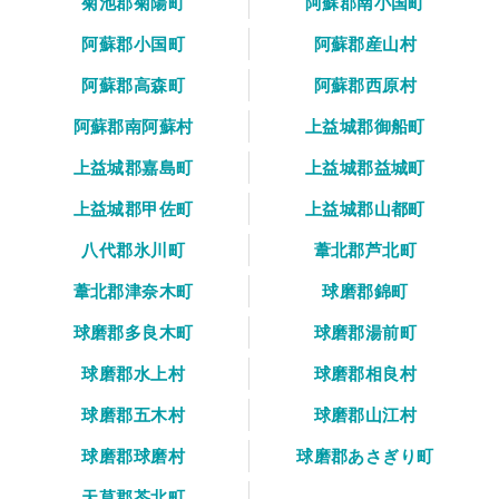
菊池郡菊陽町
阿蘇郡南小国町
阿蘇郡小国町
阿蘇郡産山村
阿蘇郡高森町
阿蘇郡西原村
阿蘇郡南阿蘇村
上益城郡御船町
上益城郡嘉島町
上益城郡益城町
上益城郡甲佐町
上益城郡山都町
八代郡氷川町
葦北郡芦北町
葦北郡津奈木町
球磨郡錦町
球磨郡多良木町
球磨郡湯前町
球磨郡水上村
球磨郡相良村
球磨郡五木村
球磨郡山江村
球磨郡球磨村
球磨郡あさぎり町
天草郡苓北町