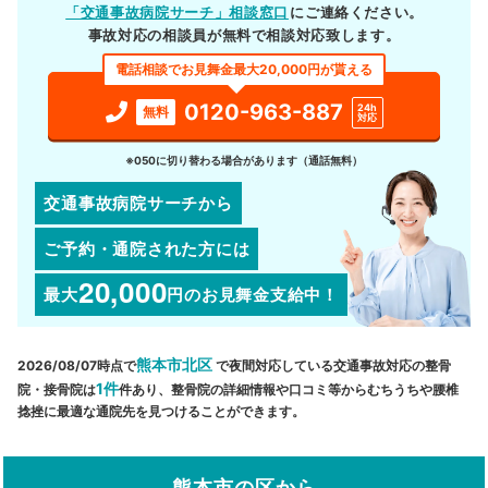
「交通事故病院サーチ」相談窓口
にご連絡ください。
事故対応の相談員が無料で相談対応致します。
電話相談でお見舞金最大20,000円が貰える
0120-963-887
24h
無料
対応
※050に切り替わる場合があります（通話無料）
交通事故病院サーチから
ご予約・通院された方には
20,000
最大
円
のお見舞金支給中！
熊本市北区
2026/08/07時点で
で夜間対応している交通事故対応の整骨
1件
院・接骨院は
件あり、整骨院の詳細情報や口コミ等からむちうちや腰椎
捻挫に最適な通院先を見つけることができます。
熊本市の区から