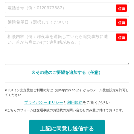
その他のご要望を追加する（任意）
add_circle_outline
※ドメイン指定受信ご利用の方は（@happys.co.jp）からのメール受信設定を許可し
てください
プライバシーポリシー
と
利用規約
をご覧ください
※こちらのフォームは交通事故のお怪我のお問い合わせのみ受け付けております。