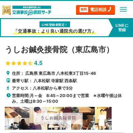
menu
電話相談
無料
LINE登録者限定！
LINEに
登録
「交通事故：より良い通院先の選び方」
うしお鍼灸接骨院（東広島市）
4.5
住所：
広島県
東広島市
八本松東3丁目15-46
最寄り駅：
八本松駅
寺家駅
西条駅
アクセス：八本松駅から車で3分
営業時間:月～金 8:45～20:00まで営業 ※水曜午後は休
み、土曜は8:30～15:00