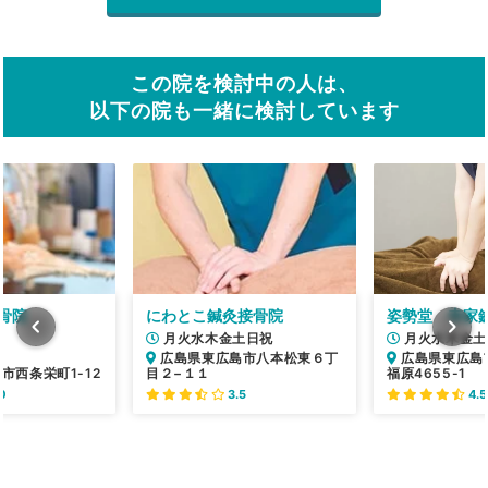
この院を検討中の人は、
以下の院も一緒に検討しています
骨院
にわとこ鍼灸接骨院
姿勢堂 寺家
月火水木金土日祝
月火水木金土
広島県東広島市八本松東６丁
広島県東広島
市西条栄町1-12
目２−１１
福原4655-1
0
3.5
4.5