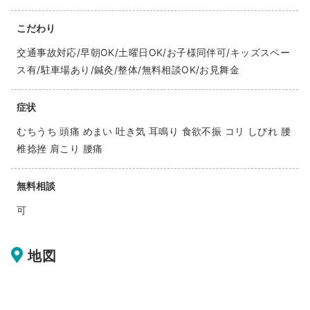
こだわり
交通事故対応/早朝OK/土曜日OK/お子様同伴可/キッズスペー
ス有/駐車場あり/鍼灸/整体/無料相談OK/お見舞金
症状
むちうち 頭痛 めまい 吐き気 耳鳴り 食欲不振 コリ しびれ 腰
椎捻挫 肩こり 腰痛
無料相談
可
地図