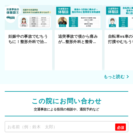
妊娠中の事故でむちう
追突事故で後から痛み
自転車vs車
ちに！整形外科で治療
が…整形外科と整骨院
打撲やむちう
できず
の併用通院〜示談まで
を進めるまで
もっと読む
この院にお問い合わせ
交通事故による怪我の相談や、通院予約など