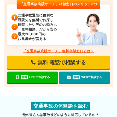
「交通事故病院サーチ」相談窓口のメリット3つ
交通事故通院に便利な
通院先を無料でお探し
転院したい等のお悩みも
「無料相談」だから安心
最大20,000円の
お見舞金が貰える
「交通事故病院サーチ」無料相談窓口とは？
無料
電話で相談する
無料
LINEで相談する
無料
WEBで相談する
交通事故の体験談を読む
他の皆さんは事故後どのように対応しているの？