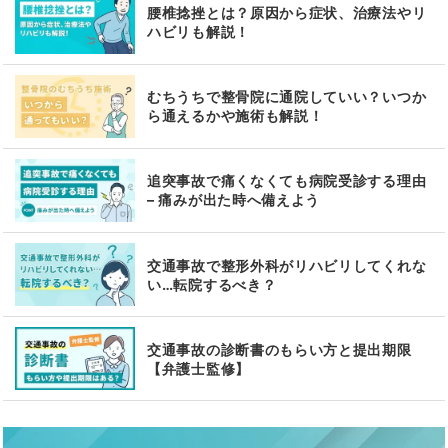
腰椎捻挫とは？原因から症状、治療法やリ
ハビリも解説！
むちうちで整骨院に通院していい？いつか
ら通えるかや施術も解説！
追突事故で痛くなくても病院受診する理由
– 痛みが出た時へ備えよう
交通事故で整形外科がリハビリしてくれな
い…転院するべき？
交通事故の診断書のもらい方と提出期限
【弁護士監修】