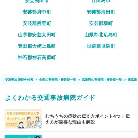
安芸高田市
江田島市
安芸郡府中町
安芸郡海田町
安芸郡熊野町
安芸郡坂町
山県郡安芸太田町
山県郡北広島町
豊田郡大崎上島町
世羅郡世羅町
神石郡神石高原町
交通事故 通院先検索
全国の整骨院・接骨院一覧
広島県の整骨院・接骨院一覧
東広島
よくわかる交通事故病院ガイド
むちうちの症状の伝え方ポイント4つ！伝
え方が重要な理由も解説