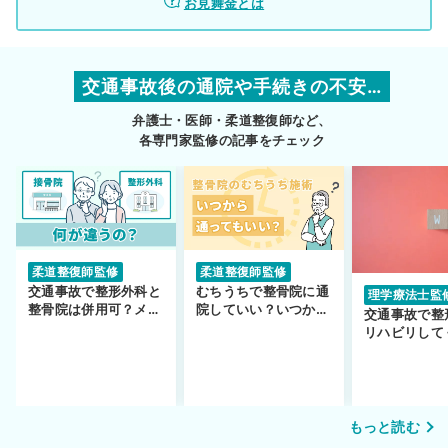
お見舞金とは
交通事故後の通院や手続きの不安…
弁護士・医師・柔道整復師など、
各専門家監修の記事をチェック
柔道整復師監修
柔道整復師監修
交通事故で整形外科と
むちうちで整骨院に通
理学療法士監
整骨院は併用可？メリ
院していい？いつから
交通事故で整
ットや注意点を解説
通えるかや施術も解
リハビリして
説！
い…転院する
もっと読む