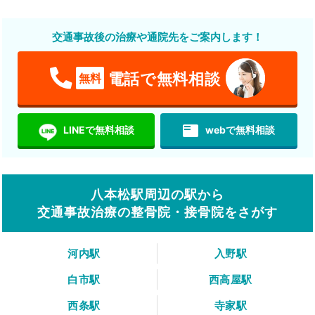
交通事故後の治療や通院先をご案内します！
電話で無料相談
無料
featured_play_list
LINEで無料相談
webで無料相談
八本松駅周辺の駅から
交通事故治療の整骨院・接骨院をさがす
河内駅
入野駅
白市駅
西高屋駅
西条駅
寺家駅