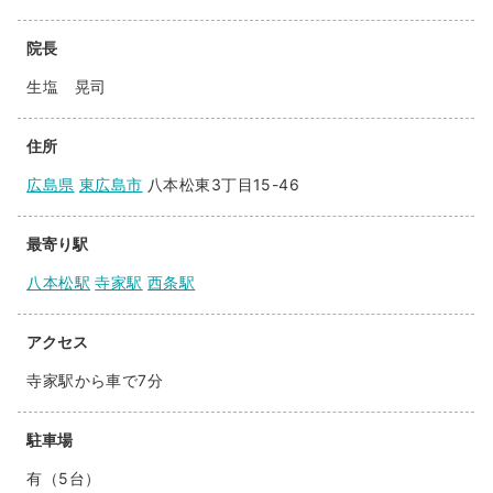
院長
生塩 晃司
住所
広島県
東広島市
八本松東3丁目15-46
最寄り駅
八本松駅
寺家駅
西条駅
アクセス
寺家駅から車で7分
駐車場
有（5台）