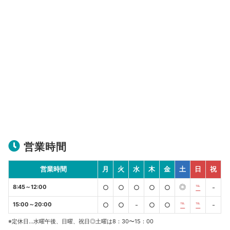
営業時間
営業時間
月
火
水
木
金
土
日
祝
◎
8:45～12:00
○
○
○
○
○
℡
-
15:00～20:00
○
○
-
○
○
℡
℡
-
※定休日…水曜午後、日曜、祝日◎土曜は8：30〜15：00