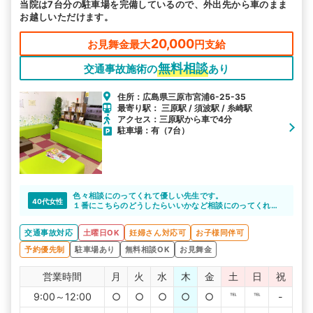
当院は7台分の駐車場を完備しているので、外出先から車のまま
お越しいただけます。
20,000
お見舞金最大
円支給
無料相談
交通事故施術の
あり
住所：広島県三原市宮浦6-25-35
最寄り駅： 三原駅 / 須波駅 / 糸崎駅
アクセス：三原駅から車で4分
駐車場：有（7台）
色々相談にのってくれて優しい先生です。
40代女性
１番にこちらのどうしたらいいかなど相談にのってくれた
り、とてもいいところです
交通事故対応
土曜日OK
妊婦さん対応可
お子様同伴可
予約優先制
駐車場あり
無料相談OK
お見舞金
営業時間
月
火
水
木
金
土
日
祝
9:00～12:00
○
○
○
○
○
℡
℡
-