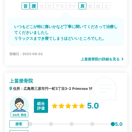
首
腰
頭
肘
手首
背中
肩
腕
膝
足
いつもどこが特に痛いかなど丁寧に聞いてくださって治療し
てくださいましたし
リラックスまでき寝てしまうほどいいところでした。
投稿日：2023-08-02
上畠接骨院の詳細を見る
上畠接骨院
住所：広島県三原市円一町3丁目3-2 Primrose 1F
総合
5.0
評価
30代
男性
5.0
接客