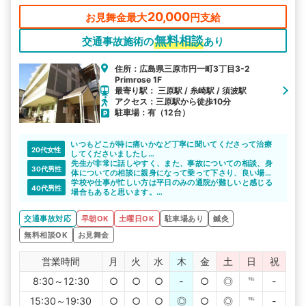
をお待ちしております。
20,000
お見舞金最大
円支給
無料相談
交通事故施術の
あり
住所：広島県三原市円一町3丁目3-2
Primrose 1F
最寄り駅： 三原駅 / 糸崎駅 / 須波駅
アクセス：三原駅から徒歩10分
駐車場：有（12台）
いつもどこが特に痛いかなど丁寧に聞いてくださって治療
20代女性
してくださいましたし
リラックスまでき寝てしまうほどいいところでした。
先生が非常に話しやすく、また、事故についての相談、身
30代男性
体についての相談に親身になって乗って下さり、良い場所
でした。保険による治療期間が満了した今でも、痛みがあ
学校や仕事が忙しい方は平日のみの通院が難しいと感じる
40代男性
る時は通っています。
場合もあると思います。
上畠接骨院は土曜も15時まで営業しているので、通院回数
が多くなる交通事故でも通院を続けやすくなると思いま
交通事故対応
早朝OK
土曜日OK
駐車場あり
鍼灸
す。
駐車場も完備されているので、車で通院ができるのも便利
無料相談OK
お見舞金
です。
営業時間
月
火
水
木
金
土
日
祝
8:30～12:30
○
○
○
-
○
◎
℡
-
15:30～19:30
○
○
○
◎
○
◎
℡
-