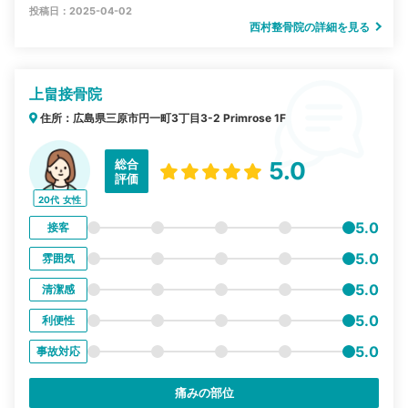
投稿日：2025-04-02
西村整骨院の詳細を見る
上畠接骨院
住所：広島県三原市円一町3丁目3-2 Primrose 1F
総合
5.0
評価
20代
女性
5.0
接客
5.0
雰囲気
5.0
清潔感
5.0
利便性
5.0
事故対応
痛みの部位