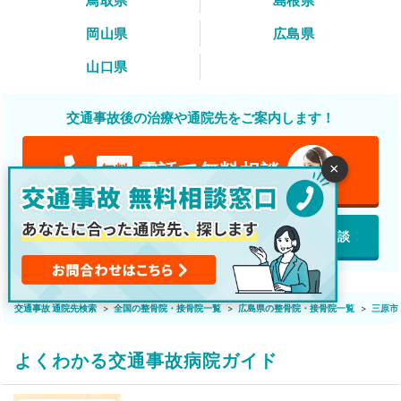
鳥取県
島根県
岡山県
広島県
山口県
交通事故後の治療や通院先をご案内します！
電話で無料相談
無料
×
featured_play_list
LINEで無料相談
webで無料相談
交通事故 通院先検索
全国の整骨院・接骨院一覧
広島県の整骨院・接骨院一覧
三原市
よくわかる交通事故病院ガイド