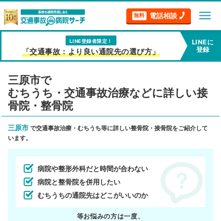
menu
電話相談
無料
LINE登録者限定！
LINEに
登録
「交通事故：より良い通院先の選び方」
三原市で
むちうち・交通事故治療などに詳しい接
骨院・整骨院
三原市
で交通事故治療・むちうち等に詳しい整骨院・接骨院をご紹介して
います。
病院や整形外科だと時間が合わない
病院と整骨院を併用したい
むちうちの通院先はどこがいいのか
等お悩みの方は一度、