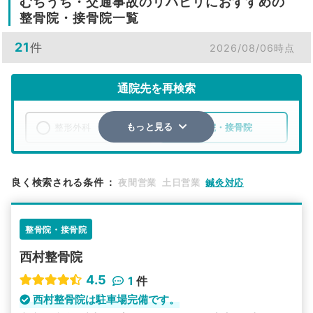
むちうち・交通事故のリハビリにおすすめの
整骨院・接骨院一覧
21
件
2026/08/06時点
通院先を再検索
整形外科
整骨院・接骨院
もっと見る
エリア
広島県
三原市
良く検索される条件
：
夜間営業
土日営業
鍼灸対応
検索する
整骨院・接骨院
詳細条件で絞り込む
西村整骨院
その他の検索方法
4.5
1
件
駅から探す
院名から探す
西村整骨院は駐車場完備です。