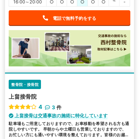
16:00～20:00
○
○
○
○
○
○
℡
-
電話で無料予約をする
整骨院・接骨院
上畠接骨院
4
3
件
上畠接骨は交通事故の施術に特化しています
駐車場もご用意しておりますので、お車移動を希望される方も通
院しやすいです。 早朝からや土曜日も営業しておりますので、
お忙しい方にも通いやすい環境を整えております。皆様のお越し