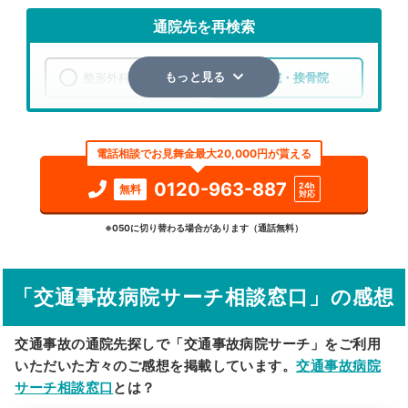
通院先を再検索
整形外科
整骨院・接骨院
もっと見る
エリア
広島県
三原市
電話相談でお見舞金最大20,000円が貰える
検索する
0120-963-887
24h
無料
対応
詳細条件で絞り込む
※050に切り替わる場合があります（通話無料）
その他の検索方法
「交通事故病院サーチ相談窓口」の感想
駅から探す
院名から探す
交通事故の通院先探しで「交通事故病院サーチ」をご利用
いただいた方々のご感想を掲載しています。
交通事故病院
サーチ相談窓口
とは？