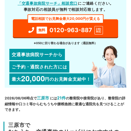
「交通事故病院サーチ」相談窓口
にご連絡ください。
事故対応の相談員が無料で相談対応致します。
電話相談でお見舞金最大20,000円が貰える
0120-963-887
24h
無料
対応
※050に切り替わる場合があります（通話無料）
交通事故病院サーチから
ご予約・通院された方には
20,000
最大
円
のお見舞金支給中！
三原市
21件
2026/08/06時点で
には
の整骨院や接骨院があり、整骨院の詳
細情報や口コミ等からむちうちや腰椎捻挫に最適な通院先を見つけることが
できます。
三原市で