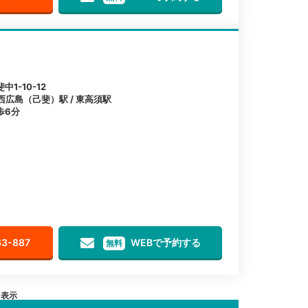
1-10-12
西広島（己斐）駅 / 東高須駅
歩6分
63-887
WEBで予約する
無料
を表示