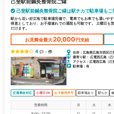
己斐駅前鍼灸整骨院ご縁
己斐駅前鍼灸整骨院ご縁は駅チカで駐車場もご
駅から近い好立地で駐車場完備で、電車でもお車でも通いやす
得意としており、お子様連れでの通院も可能です。 土曜日も
だけます。
20,000
お見舞金最大
円支給
4
-
件
住所：広島県広島市西区己斐本町
最寄り駅： 広電西広島（己斐）
アクセス：広電西広島（己
駐車場：有
交通事故対応
土曜日OK
お子様同伴可
駐車場あり
駅ちか
営業時間
月
火
水
9:00～12:00
○
○
○