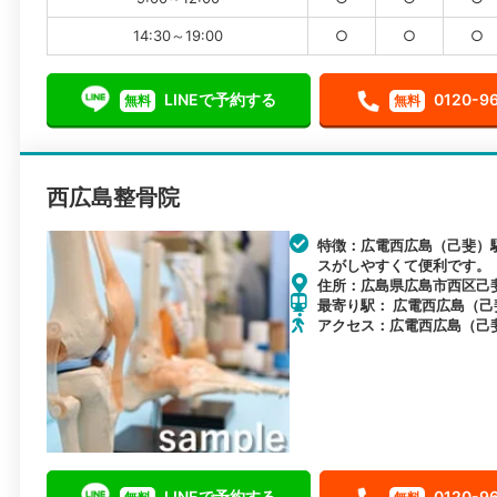
14:30～19:00
○
○
○
LINEで予約する
0120-9
無料
無料
西広島整骨院
特徴：広電西広島（己斐）
スがしやすくて便利です。
住所：広島県広島市西区己斐本
最寄り駅： 広電西広島（己斐）
アクセス：広電西広島（己
LINEで予約する
0120-9