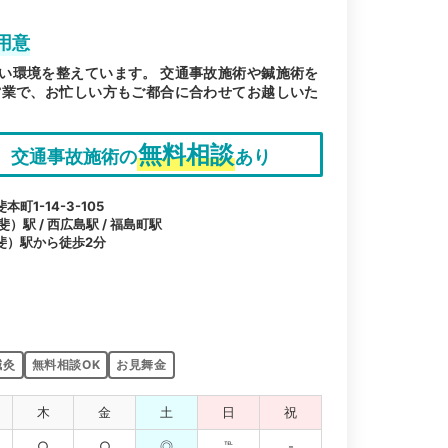
用意
い環境を整えています。 交通事故施術や鍼施術を
営業で、お忙しい方もご都合に合わせてお越しいた
無料相談
交通事故施術の
あり
1-14-3-105
駅 / 西広島駅 / 福島町駅
斐）駅から徒歩2分
鍼灸
無料相談OK
お見舞金
木
金
土
日
祝
○
○
◎
℡
-