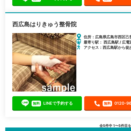
西広島はりきゅう整骨院
住所：広島県広島市西区己斐中
最寄り駅： 西広島駅 / 広電
アクセス：西広島駅から徒
LINEで予約する
0120-9
無料
無料
全5件中 1〜5件目