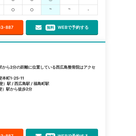
○
○
℡
℡
-
63-887
WEBで予約する
無料
駅から2分の距離に位置している西広島整骨院はアクセ
町1-25-11
駅 / 西広島駅 / 福島町駅
斐）駅から徒歩2分
63-887
WEBで予約する