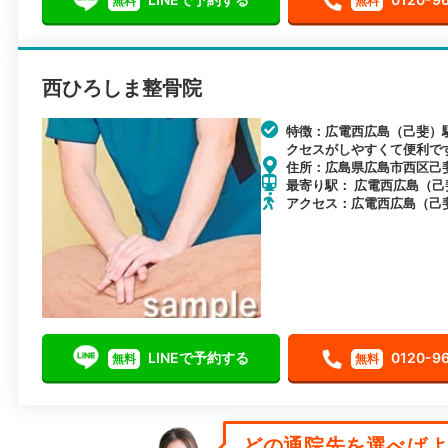
無料
無料
西ひろしま整骨院
特徴：広電西広島（己斐）
クセスがしやすくて便利で
住所：広島県広島市西区己斐本
最寄り駅： 広電西広島（己斐）
アクセス：広電西広島（己
LINEで予約する
0120-9
無料
無料
どの通院先を選べばよい