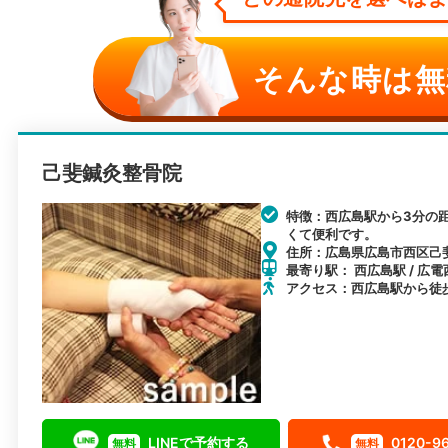
そんな時は無
己斐鍼灸整骨院
特徴：西広島駅から3分の
くて便利です。
住所：広島県広島市西区己斐中
最寄り駅： 西広島駅 / 広電
アクセス：西広島駅から徒
LINEで予約する
0120-9
無料
無料