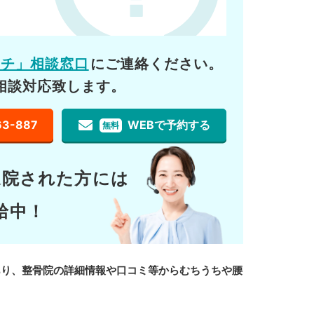
ーチ」相談窓口
にご連絡ください。
相談対応致します。
63-887
WEBで予約する
無料
通院された方には
給中！
あり、整骨院の詳細情報や口コミ等からむちうちや腰