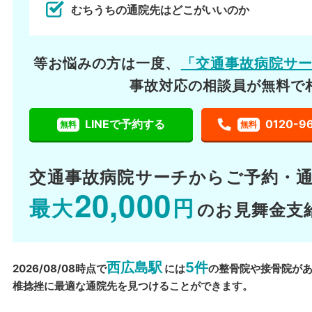
むちうちの通院先はどこがいいのか
等お悩みの方は一度、
「交通事故病院サ
事故対応の相談員が無料で
LINEで予約する
0120-9
無料
無料
交通事故病院サーチから
ご予約・
20,000
最大
円
のお見舞金支
西広島駅
5件
2026/08/08時点で
には
の整骨院や接骨院が
椎捻挫に最適な通院先を見つけることができます。