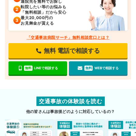
通院先を無料でお探し
転院したい等のお悩みも
「無料相談」だから安心
最大20,000円の
お見舞金が貰える
「交通事故病院サーチ」無料相談窓口とは？
無料
電話で相談する
無料
LINEで相談する
無料
WEBで相談する
交通事故の体験談を読む
他の皆さんは事故後どのように対応しているの？