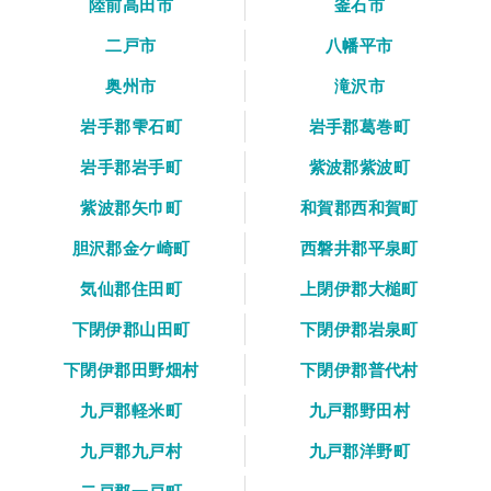
陸前高田市
釜石市
二戸市
八幡平市
奥州市
滝沢市
岩手郡雫石町
岩手郡葛巻町
岩手郡岩手町
紫波郡紫波町
紫波郡矢巾町
和賀郡西和賀町
胆沢郡金ケ崎町
西磐井郡平泉町
気仙郡住田町
上閉伊郡大槌町
下閉伊郡山田町
下閉伊郡岩泉町
下閉伊郡田野畑村
下閉伊郡普代村
九戸郡軽米町
九戸郡野田村
九戸郡九戸村
九戸郡洋野町