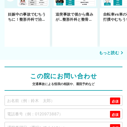
妊娠中の事故でむちう
追突事故で後から痛み
自転車vs車
ちに！整形外科で治療
が…整形外科と整骨院
打撲やむちう
できず
の併用通院〜示談まで
を進めるまで
もっと読む
この院にお問い合わせ
交通事故による怪我の相談や、通院予約など