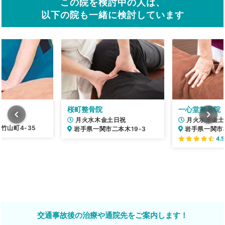
この院を検討中の人は、
以下の院も一緒に検討しています
桜町整骨院
一心堂整骨院
月火水木金土日祝
月火水木金土
竹山町4-35
岩手県一関市二本木19-3
岩手県一関市桜
4.5
交通事故後の治療や通院先をご案内します！