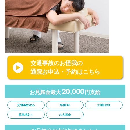
交通事故のお怪我の
通院お申込・予約はこちら
20,000
お見舞金最大
円支給
交通事故対応
早朝OK
土曜日OK
駐車場あり
お見舞金