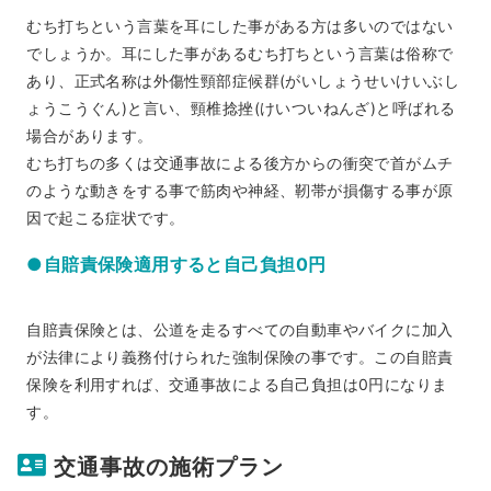
むち打ちという言葉を耳にした事がある方は多いのではない
でしょうか。耳にした事があるむち打ちという言葉は俗称で
あり、正式名称は外傷性頸部症候群(がいしょうせいけいぶし
ょうこうぐん)と言い、頸椎捻挫(けいついねんざ)と呼ばれる
場合があります。
むち打ちの多くは交通事故による後方からの衝突で首がムチ
のような動きをする事で筋肉や神経、靭帯が損傷する事が原
因で起こる症状です。
●自賠責保険適用すると自己負担0円
自賠責保険とは、公道を走るすべての自動車やバイクに加入
が法律により義務付けられた強制保険の事です。この自賠責
保険を利用すれば、交通事故による自己負担は0円になりま
す。
交通事故の施術プラン