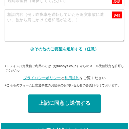
その他のご要望を追加する（任意）
add_circle_outline
※ドメイン指定受信ご利用の方は（@happys.co.jp）からのメール受信設定を許可し
てください
プライバシーポリシー
と
利用規約
をご覧ください
※こちらのフォームは交通事故のお怪我のお問い合わせのみ受け付けております。