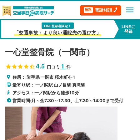
menu
電話相談
無料
LINE登録者限定！
LINEに
登録
「交通事故：より良い通院先の選び方」
一心堂整骨院（一関市）
4.5
1
口コミ
件
住所：
岩手県
一関市
桜木町4-1
最寄り駅：
一ノ関駅
山ノ目駅
真滝駅
アクセス：一ノ関駅から徒歩10分
営業時間:月～金7:30～17:30、土7:30～14:00まで受付