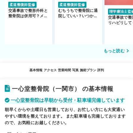
柔道整復師監修
柔道整復師監修
交通事故で整形外科と
むちうちで整骨院に通
理学療法士監
整骨院は併用可？メリ
院していい？いつから
交通事故で整
ットや注意点を解説
通えるかや施術も解
リハビリして
説！
い…転院する
もっと読む
基本情報
アクセス
営業時間
写真
施術プラン
評判
一心堂整骨院（一関市） の基本情報
一心堂整骨院は早朝から受付・駐車場完備しています
朝早くからや土曜日も営業しており、お忙しい方にも大変通い
やすい環境を整えております。 また駐車場も完備しております
ので、お気軽にお越しください。