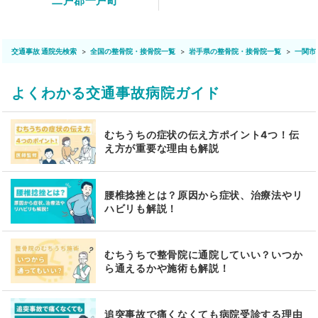
二戸郡一戸町
交通事故 通院先検索
全国の整骨院・接骨院一覧
岩手県の整骨院・接骨院一覧
一関市
よくわかる交通事故病院ガイド
むちうちの症状の伝え方ポイント4つ！伝
え方が重要な理由も解説
腰椎捻挫とは？原因から症状、治療法やリ
ハビリも解説！
むちうちで整骨院に通院していい？いつか
ら通えるかや施術も解説！
追突事故で痛くなくても病院受診する理由