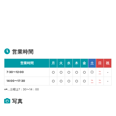
営業時間
営業時間
月
火
水
木
金
土
日
祝
◎
7:30〜12:00
○
○
○
○
○
℡
-
14:00〜17:30
○
○
○
○
○
℡
℡
-
※◉…土曜は7：30〜14：00
写真