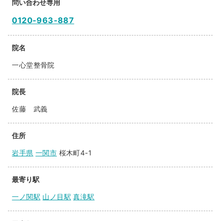
問い合わせ専用
0120-963-887
院名
一心堂整骨院
院長
佐藤 武義
住所
岩手県
一関市
桜木町4-1
最寄り駅
一ノ関駅
山ノ目駅
真滝駅