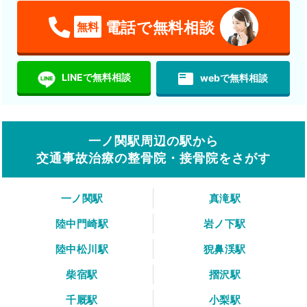
電話で無料相談
無料
featured_play_list
LINEで無料相談
webで無料相談
一ノ関駅周辺の駅から
交通事故治療の整骨院・接骨院をさがす
一ノ関駅
真滝駅
陸中門崎駅
岩ノ下駅
陸中松川駅
猊鼻渓駅
柴宿駅
摺沢駅
千厩駅
小梨駅