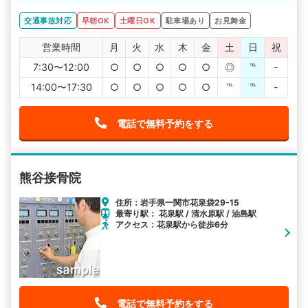
いて詳しいので安心して施術をお願いできると思います。
保険の手続きについても分かりやすく説明してくれるので
交通事故対応
早朝OK
土曜日OK
駐車場あり
お見舞金
頼りになりますね。
営業時間
月
火
水
木
金
土
日
祝
7:30〜12:00
○
○
○
○
○
◎
℡
-
14:00〜17:30
○
○
○
○
○
℡
℡
-
電話で無料予約をする
熊谷接骨院
住所：岩手県一関市花泉袋29-15
最寄り駅： 花泉駅 / 清水原駅 / 油島駅
アクセス：花泉駅から徒歩6分
電話で無料予約をする