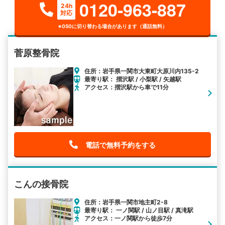
0120-963-887
24h
対応
※050に切り替わる場合があります（通話無料）
菅原整骨院
住所：岩手県一関市大東町大原川内135-2
最寄り駅： 摺沢駅 / 小梨駅 / 矢越駅
アクセス：摺沢駅から車で11分
電話で無料予約をする
こんの接骨院
住所：岩手県一関市地主町2-8
最寄り駅： 一ノ関駅 / 山ノ目駅 / 真滝駅
アクセス：一ノ関駅から徒歩7分