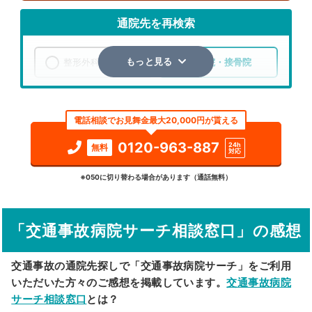
通院先を再検索
整形外科
整骨院・接骨院
もっと見る
エリア
岩手県
一関市
電話相談でお見舞金最大20,000円が貰える
検索する
0120-963-887
24h
無料
対応
詳細条件で絞り込む
※050に切り替わる場合があります（通話無料）
その他の検索方法
「交通事故病院サーチ相談窓口」の感想
駅から探す
院名から探す
交通事故の通院先探しで「交通事故病院サーチ」をご利用
いただいた方々のご感想を掲載しています。
交通事故病院
サーチ相談窓口
とは？