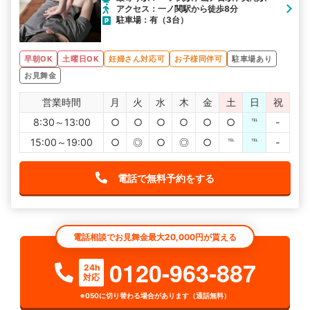
アクセス：一ノ関駅から徒歩8分
駐車場：有（3台）
早朝OK
土曜日OK
妊婦さん対応可
お子様同伴可
駐車場あり
お見舞金
営業時間
月
火
水
木
金
土
日
祝
8:30～13:00
○
○
○
○
○
○
℡
-
15:00～19:00
○
◎
○
◎
○
℡
℡
-
電話で無料予約をする
電話相談でお見舞金最大20,000円が貰える
0120-963-887
24h
対応
※050に切り替わる場合があります（通話無料）