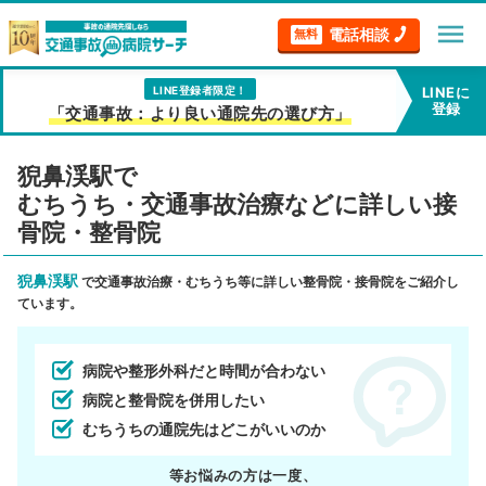
menu
電話相談
無料
LINE登録者限定！
LINEに
登録
「交通事故：より良い通院先の選び方」
猊鼻渓駅で
むちうち・交通事故治療などに詳しい接
骨院・整骨院
猊鼻渓駅
で交通事故治療・むちうち等に詳しい整骨院・接骨院をご紹介し
ています。
病院や整形外科だと時間が合わない
病院と整骨院を併用したい
むちうちの通院先はどこがいいのか
等お悩みの方は一度、