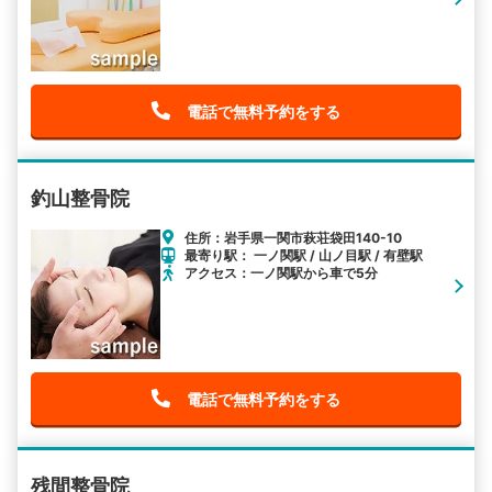
電話で無料予約をする
釣山整骨院
住所：岩手県一関市萩荘袋田140-10
最寄り駅： 一ノ関駅 / 山ノ目駅 / 有壁駅
アクセス：一ノ関駅から車で5分
電話で無料予約をする
残間整骨院