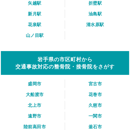
矢越駅
折壁駅
新月駅
油島駅
花泉駅
清水原駅
山ノ目駅
岩手県の市区町村から
交通事故対応の整骨院・接骨院をさがす
盛岡市
宮古市
大船渡市
花巻市
北上市
久慈市
遠野市
一関市
陸前高田市
釜石市