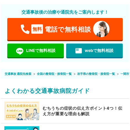
交通事故後の治療や通院先をご案内します！
電話で無料相談
無料
featured_play_list
LINEで無料相談
webで無料相談
交通事故 通院先検索
全国の整骨院・接骨院一覧
岩手県の整骨院・接骨院一覧
一関市
よくわかる交通事故病院ガイド
むちうちの症状の伝え方ポイント4つ！伝
え方が重要な理由も解説