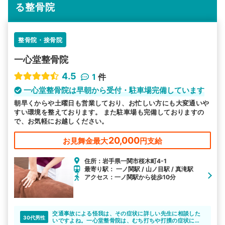
る整骨院
整骨院・接骨院
一心堂整骨院
4.5
1
件
一心堂整骨院は早朝から受付・駐車場完備しています
朝早くからや土曜日も営業しており、お忙しい方にも大変通いや
すい環境を整えております。 また駐車場も完備しておりますの
で、お気軽にお越しください。
20,000
お見舞金最大
円支給
住所：岩手県一関市桜木町4-1
最寄り駅： 一ノ関駅 / 山ノ目駅 / 真滝駅
アクセス：一ノ関駅から徒歩10分
交通事故による怪我は、その症状に詳しい先生に相談した
30代男性
いですよね。一心堂整骨院は、むち打ちや打撲の症状につ