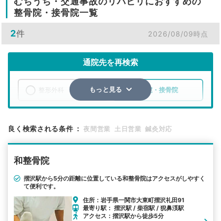
むちうち・交通事故のリハビリにおすすめの
整骨院・接骨院一覧
2
件
2026/08/09時点
通院先を再検索
整形外科
整骨院・接骨院
もっと見る
エリア
岩手県
一関市
良く検索される条件
：
夜間営業
土日営業
鍼灸対応
検索する
和整骨院
詳細条件で絞り込む
摺沢駅から5分の距離に位置している和整骨院はアクセスがしやすく
て便利です。
その他の検索方法
住所：岩手県一関市大東町摺沢礼田91
駅から探す
院名から探す
最寄り駅： 摺沢駅 / 柴宿駅 / 猊鼻渓駅
アクセス：摺沢駅から徒歩5分