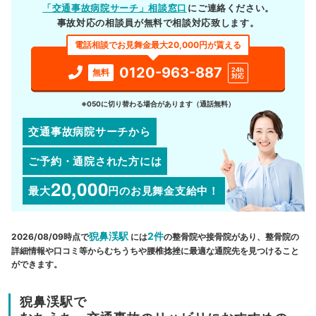
「交通事故病院サーチ」相談窓口
にご連絡ください。
事故対応の相談員が無料で相談対応致します。
電話相談でお見舞金最大20,000円が貰える
0120-963-887
24h
無料
対応
※050に切り替わる場合があります（通話無料）
交通事故病院サーチから
ご予約・通院された方には
20,000
最大
円
のお見舞金支給中！
猊鼻渓駅
2件
2026/08/09時点で
には
の整骨院や接骨院があり、整骨院の
詳細情報や口コミ等からむちうちや腰椎捻挫に最適な通院先を見つけること
ができます。
猊鼻渓駅で