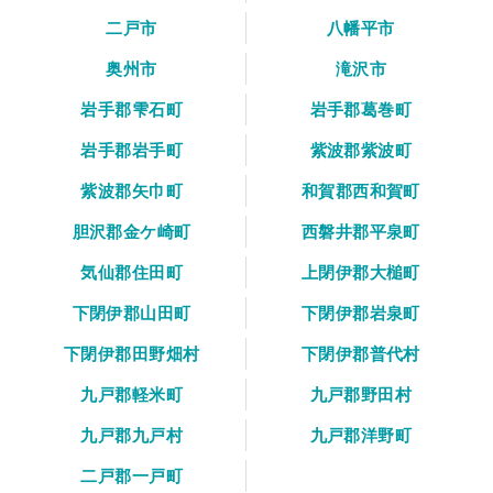
二戸市
八幡平市
奥州市
滝沢市
岩手郡雫石町
岩手郡葛巻町
岩手郡岩手町
紫波郡紫波町
紫波郡矢巾町
和賀郡西和賀町
胆沢郡金ケ崎町
西磐井郡平泉町
気仙郡住田町
上閉伊郡大槌町
下閉伊郡山田町
下閉伊郡岩泉町
下閉伊郡田野畑村
下閉伊郡普代村
九戸郡軽米町
九戸郡野田村
九戸郡九戸村
九戸郡洋野町
二戸郡一戸町