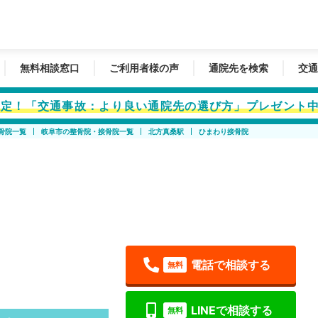
無料相談窓口
ご利用者様の声
通院先を検索
交通
者限定！「交通事故：より良い通院先の選び方」プレゼント
骨院一覧
岐阜市の整骨院・接骨院一覧
北方真桑駅
ひまわり接骨院
電話で相談する
無料
LINEで相談する
無料