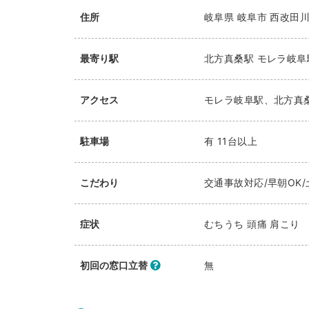
住所
岐阜県
岐阜市
西改田川
最寄り駅
北方真桑駅
モレラ岐阜
アクセス
モレラ岐阜駅、北方真桑
駐車場
有 11台以上
こだわり
交通事故対応/早朝OK/
症状
むちうち 頭痛 肩こり
初回の窓口立替
無