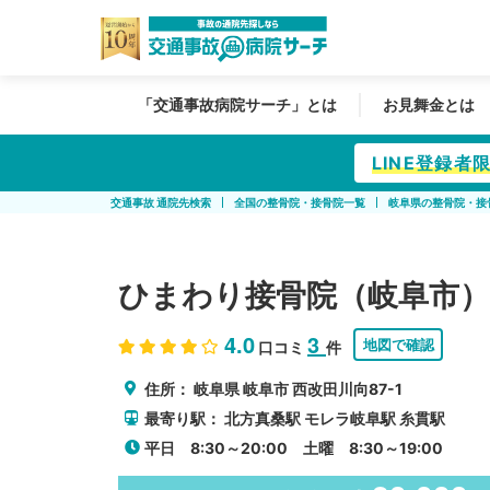
「交通事故病院サーチ」とは
お見舞金とは
LINE登録
交通事故 通院先検索
全国の整骨院・接骨院一覧
岐阜県の整骨院・接
ひまわり接骨院（岐阜市）
4.0
3
地図で確認
口コミ
件
住所：
岐阜県
岐阜市
西改田川向87-1
最寄り駅：
北方真桑駅
モレラ岐阜駅
糸貫駅
平日 8:30～20:00 土曜 8:30～19:00