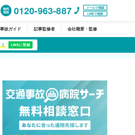
0120-963-887
メールで相談
無料
相談
LINEで相談
事故ガイド
記事監修者
会社概要・監修
中！
LINEに登録