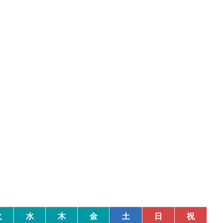
火
水
木
金
土
日
祝