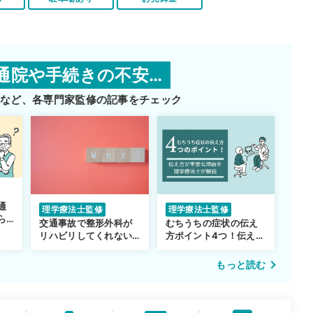
通院や手続きの不安…
師など、
各専門家監修の記事をチェック
通
理学療法士監修
理学療法士監修
ら
交通事故で整形外科が
むちうちの症状の伝え
リハビリしてくれない…
方ポイント4つ！伝え方
転院するべき？
が重要な理由も解説
もっと読む