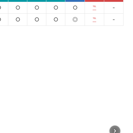
○
○
○
○
○
℡
-
○
○
○
○
◎
℡
-