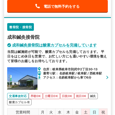
電話で無料予約をする
整骨院・接骨院
成和鍼灸接骨院
成和鍼灸接骨院は酸素カプセルを完備しています
当院は鍼施術が可能で、酸素カプセルも完備しております。 平
日をはじめ休日も営業で、お忙しい方にも通いやすい環境を整え
て皆様のお越しをお待ちしております。
住所：岐阜県岐阜市則武中2丁目30-13
最寄り駅： 名鉄岐阜駅 / 岐阜駅 / 西岐阜駅
アクセス：名鉄岐阜駅から車で6分
交通事故対応
早朝OK
土曜日OK
日祝OK
祝日OK
鍼灸
酸素カプセル有
営業時間
月
火
水
木
金
土
日
祝