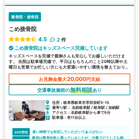
整骨院・接骨院
こめ接骨院
4.5
2
件
こめ接骨院はキッズスペース完備しています
キッズスペースを完備で親御さんも安心してお越しいただけま
す。 当院は駐車場完備で、平日はもちろんのこと20時以降や土
曜日も営業でお忙しい方にも大変通いやすい環境を整えておりま
す。 交通事故後の痛みやお困り事などありましたら、当院へご
相談ください。
20,000
お見舞金最大
円支給
無料相談
交通事故施術の
あり
住所：岐阜県岐阜市早田栄町5-15
最寄り駅： 名鉄岐阜駅 / 岐阜駅 / 加納駅
アクセス：名鉄岐阜駅から車で5分
駐車場：有11台以上
遅い時間でも対応していただいてありがたい
30代男性
最初は整形外科に通っていましたが、仕事でどうしても時