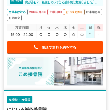
20代女性
間が合わず、検索していてこめ接骨院に変更しました。
最初体が痛く、毎日でも通いたいような状況でしたが、整
形では時間的に無理だったので遅くまでやっているのは本
交通事故対応
20時以降OK
土曜日OK
お子様同伴可
駐車場あり
当に助かりました。
おかげさまで痛みもなくなり回復しました。
お見舞金
営業時間
月
火
水
木
金
土
日
祝
15:00～22:00
○
○
○
○
○
◎
℡
-
電話で無料予約をする
整骨院・接骨院
にじいろ鍼灸整骨院