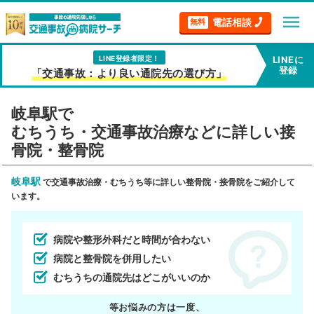
menu
電話相談
無料
LINE登録者限定！
LINEに
登録
「交通事故：より良い通院先の選び方」
岐阜駅で
むちうち・交通事故治療などに詳しい接
骨院・整骨院
岐阜駅
で交通事故治療・むちうち等に詳しい整骨院・接骨院をご紹介して
います。
病院や整形外科だと時間が合わない
病院と整骨院を併用したい
むちうちの通院先はどこがいいのか
等お悩みの方は一度、