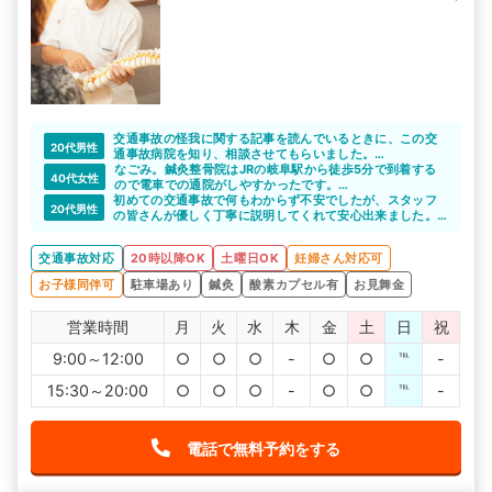
交通事故の怪我に関する記事を読んでいるときに、この交
20代男性
通事故病院を知り、相談させてもらいました。
駐車場完備なので、職場からも自宅からでも車で通院でき
なごみ。鍼灸整骨院はJRの岐阜駅から徒歩5分で到着する
40代女性
て便利でした。治療の面でも、ベテランの先生に施術して
ので電車での通院がしやすかったです。
もらえたのでしっかり治りました。
初めての交通事故で何もわからず不安でしたが、スタッフ
20時前まで営業していて仕事終わりも気軽に立ち寄れま
20代男性
の皆さんが優しく丁寧に説明してくれて安心出来ました。
す。
症状に合わせて鍼灸や電気を用いた施術もしてくれるので
信頼出来ました。
交通事故対応
20時以降OK
土曜日OK
妊婦さん対応可
お子様同伴可
駐車場あり
鍼灸
酸素カプセル有
お見舞金
営業時間
月
火
水
木
金
土
日
祝
9:00～12:00
○
○
○
-
○
○
℡
-
15:30～20:00
○
○
○
-
○
○
℡
-
電話で無料予約をする