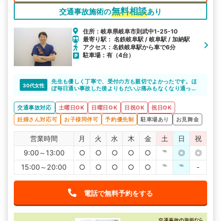
無料相談
交通事故施術の
あり
住所：岐阜県岐阜市則武中1-25-10
最寄り駅： 名鉄岐阜駅 / 岐阜駅 / 加納駅
アクセス：名鉄岐阜駅から車で6分
駐車場：有（4台）
先生も優しく丁寧で、受付の方も親切でよかったです。ほ
30代女性
ぼ毎日通い事故した後よりもだいぶ痛みもなくなり通って
良かったです。
交通事故対応
土曜日OK
日曜日OK
日祝OK
祝日OK
妊婦さん対応可
お子様同伴可
予約優先制
駐車場あり
お見舞金
営業時間
月
火
水
木
金
土
日
祝
9:00～13:00
○
○
○
○
○
℡
◎
◎
15:00～20:00
○
○
○
○
○
℡
℡
-
電話で無料予約をする