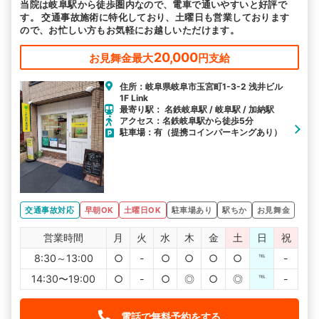
当院は岐阜駅から徒歩圏内なので、電車で通いやすいと好評で
す。 交通事故施術に特化しており、土曜日も営業しております
ので、お忙しい方もお気軽にお越しいただけます。
20,000
お見舞金最大
円支給
住所：岐阜県岐阜市玉宮町1-3-2 浅井ビル
1F Link
最寄り駅： 名鉄岐阜駅 / 岐阜駅 / 加納駅
アクセス：名鉄岐阜駅から徒歩5分
駐車場：有（提携コインパーキングあり）
交通事故対応
早朝OK
土曜日OK
駐車場あり
駅ちか
お見舞金
営業時間
月
火
水
木
金
土
日
祝
8:30～13:00
○
-
○
○
○
○
℡
-
14:30〜19:00
○
-
○
◎
○
◎
℡
-
電話で無料予約をする