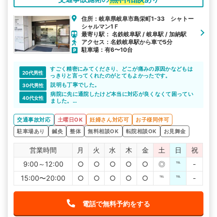
住所：岐阜県岐阜市島栄町1-33 シャトー
シャルマン1Ｆ
最寄り駅： 名鉄岐阜駅 / 岐阜駅 / 加納駅
アクセス：名鉄岐阜駅から車で5分
駐車場：有6〜10台
すごく精密にみてくださり、どこが痛みの原因かなどもは
20代男性
っきりと言ってくれたのがとてもよかったです。
説明も丁寧でした。
30代男性
病院に先に通院したけど本当に対応が良くなくて困ってい
40代女性
ました。
整形外科を探していたが、病院としての扱いになるので交
通事故対応に強い整骨院がいいと電話口の方におっしゃっ
交通事故対応
土曜日OK
妊婦さん対応可
お子様同伴可
て頂いたので一度整骨院へ行きました。
病院の時とは比べ物にならない位、丁寧に対応をしてくだ
駐車場あり
鍼灸
整体
無料相談OK
転院相談OK
お見舞金
さり、事故に遭った時は手続きはこう進めるといいよとア
ドバイスもいただきました。
痛みには必ず原因があるとしっかり身体を調べ施術をして
営業時間
月
火
水
木
金
土
日
祝
もらえたので安心して痛みをなくすために通院していけま
す。
9:00～12:00
○
○
○
○
○
◎
℡
-
15:00〜20:00
○
○
○
○
○
℡
℡
-
電話で無料予約をする