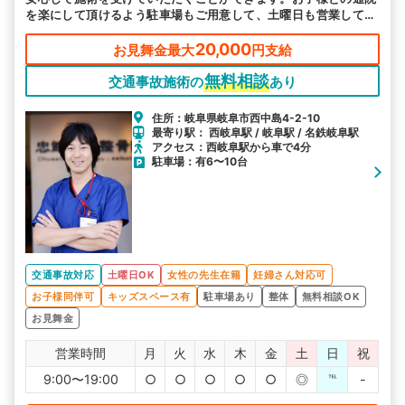
を楽にして頂けるよう駐車場もご用意して、土曜日も営業してお
ります。
20,000
お見舞金最大
円支給
無料相談
交通事故施術の
あり
住所：岐阜県岐阜市西中島4-2-10
最寄り駅： 西岐阜駅 / 岐阜駅 / 名鉄岐阜駅
アクセス：西岐阜駅から車で4分
駐車場：有6〜10台
交通事故対応
土曜日OK
女性の先生在籍
妊婦さん対応可
お子様同伴可
キッズスペース有
駐車場あり
整体
無料相談OK
お見舞金
営業時間
月
火
水
木
金
土
日
祝
9:00〜19:00
○
○
○
○
○
◎
℡
-