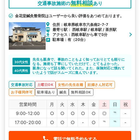
無料相談
交通事故施術の
あり
金花堂鍼灸整骨院はユーザーから良い評価をあつめております。
住所：岐阜県岐阜市六条南2-7-7
最寄り駅： 西岐阜駅 / 岐阜駅 / 茶所駅
アクセス：西岐阜駅から車で3分
駐車場：有（20台）
先生も親身で、事故のこともよく知っておりとても頼りに
30代女性
なる。施術も丁寧にしていただけて、とてもよかった。
親身になって話を聞いてくれた。また、保険対応に慣れて
40代男性
いたようで話がスムーズに進んでいます。
交通事故対応
土曜日OK
女性の先生在籍
妊婦さん対応可
お子様同伴可
駐車場あり
鍼灸
無料相談OK
営業時間
月
火
水
木
金
土
日
祝
9:00-12:00
○
○
○
○
○
◎
℡
-
17:00-20:00
○
○
○
-
○
℡
℡
-
電話で無料予約をする