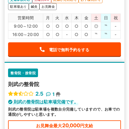
初めての事故でしたので、右も左もわからず保険会社も信
駐車場あり
鍼灸
お見舞金
用できませんでしたところ辿り着いたのが交通事故病院さ
んでした。
通話は無料で時間を気にせず話せましたし、LINEですぐ確
営業時間
月
火
水
木
金
土
日
祝
認ができるなどわからないことはとことん聞いて納得のい
く解決法を見つけることができました。
9:00～12:00
○
○
○
○
○
◎
℡
-
何よりも、保険会社側でなく被害者側の視点で守られてい
た気がします。ですから安心して相談できました。
16:00～20:00
○
○
-
○
○
℡
℡
-
ただでさえ怪我を負い辛いのに、お金の動く話をしなけれ
ばならない心の負荷は大きかったです。
保険会社のいいなりにならなくて本当に良かったです。
電話で無料予約をする
整骨院・接骨院
則武の整骨院
2.5
1
件
則武の整骨院は駐車場完備です。
則武の整骨院は駐車場を複数台分完備していますので、お車での
通院がしやすいと思います。
20,000
お見舞金最大
円支給