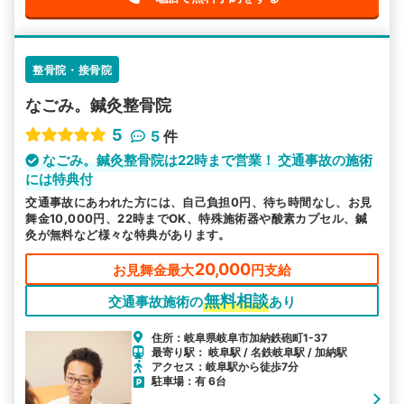
整骨院・接骨院
なごみ。鍼灸整骨院
5
5
件
なごみ。鍼灸整骨院は22時まで営業！ 交通事故の施術
には特典付
交通事故にあわれた方には、自己負担0円、待ち時間なし、お見
舞金10,000円、22時までOK、特殊施術器や酸素カプセル、鍼
灸が無料など様々な特典があります。
20,000
お見舞金最大
円支給
無料相談
交通事故施術の
あり
住所：岐阜県岐阜市加納鉄砲町1-37
最寄り駅： 岐阜駅 / 名鉄岐阜駅 / 加納駅
アクセス：岐阜駅から徒歩7分
駐車場：有 6台