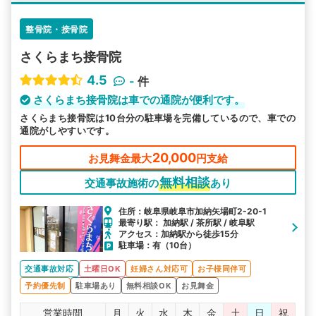
整骨院・接骨院
さくらまち接骨院
4.5
-
件
さくらまち接骨院は車での通院が便利です。
さくらまち接骨院は10台分の駐車場を完備しているので、車での
通院がしやすいです。
20,000
お見舞金最大
円支給
無料相談
交通事故施術の
あり
住所：岐阜県岐阜市加納矢場町2-20-1
最寄り駅： 加納駅 / 茶所駅 / 岐阜駅
アクセス：加納駅から徒歩15分
駐車場：有（10台）
交通事故対応
土曜日OK
妊婦さん対応可
お子様同伴可
予約優先制
駐車場あり
無料相談OK
お見舞金
営業時間
月
火
水
木
金
土
日
祝