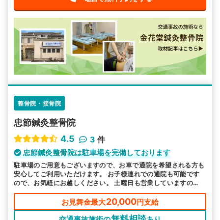
整骨院・接骨院
忠節鍼灸整骨院
4.5
3
件
忠節鍼灸整骨院は駐車場を完備しております
駐車場のご用意もございますので、お車で通院を希望される方も
安心してご利用いただけます。 お子様連れでの通院も可能です
ので、お気軽にお越しください。 土曜日も営業していますの
で、平日お忙しい方も通いやすいです。
20,000
お見舞金最大
円支給
無料相談
交通事故施術の
あり