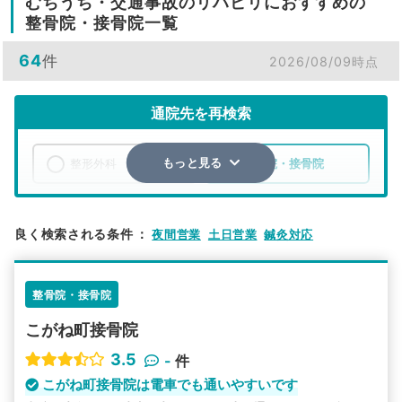
むちうち・交通事故のリハビリにおすすめの
整骨院・接骨院一覧
64
件
2026/08/09時点
通院先を再検索
整形外科
整骨院・接骨院
もっと見る
エリア
岐阜県
岐阜市
良く検索される条件
：
夜間営業
土日営業
鍼灸対応
検索する
整骨院・接骨院
詳細条件で絞り込む
こがね町接骨院
その他の検索方法
3.5
-
件
駅から探す
院名から探す
こがね町接骨院は電車でも通いやすいです