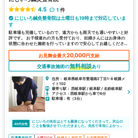
4.5
1
件
にじいろ鍼灸整骨院は土曜日も19時まで対応していま
す
駐車場も完備しているので、遠方からも雨天でも通いやすいと好
評です。 お子様連れの方も受付ており、妊婦さんにはお身体の
状態に合わせた施術を行っていますので安心してお越しくださ
い。 土曜日も営業で、お忙しい方もお気軽に通える環境を整え
ています。
20,000
お見舞金最大
円支給
無料相談
交通事故施術の
あり
住所： 岐阜県岐阜市萱場南2丁目1-8 岐購メ
イト102
最寄り駅： 西岐阜駅 / 岐阜駅 / 名鉄岐阜駅
アクセス：西岐阜駅から車で6分
駐車場：有（3台）
にじいろの先生はとても親身になってくださって、沢山の
40代女性
ことを勉強させていただきました。先生で本当によかった
です。事故治療が終わっても、引き続きメンテナンスをお
任せしたいと思っております。
交通事故対応
土曜日OK
妊婦さん対応可
お子様同伴可