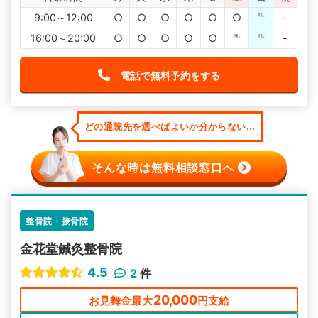
9:00～12:00
○
○
○
○
○
○
℡
-
16:00～20:00
○
○
○
○
○
℡
℡
-
電話で無料予約をする
どの通院先を選べばよいか分からない...
そんな時は無料相談窓口へ
整骨院・接骨院
金花堂鍼灸整骨院
4.5
2
件
20,000
お見舞金最大
円支給