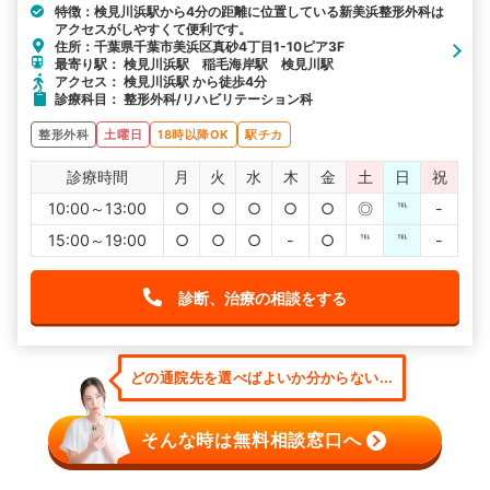
特徴：検見川浜駅から4分の距離に位置している新美浜整形外科は
アクセスがしやすくて便利です。
住所：千葉県千葉市美浜区真砂4丁目1-10ピア3F
最寄り駅： 検見川浜駅 稲毛海岸駅 検見川駅
アクセス： 検見川浜駅 から徒歩4分
診療科目： 整形外科/リハビリテーション科
整形外科
土曜日
18時以降OK
駅チカ
診療時間
月
火
水
木
金
土
日
祝
10:00～13:00
○
○
○
○
○
◎
℡
-
15:00～19:00
○
○
○
-
○
℡
℡
-
診断、治療の相談をする
どの通院先を選べばよいか分からない...
そんな時は無料相談窓口へ