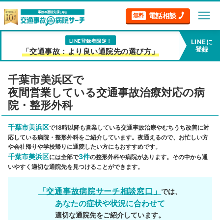
menu
電話相談
無料
LINE登録者限定！
LINEに
登録
「交通事故：より良い通院先の選び方」
千葉市美浜区で
夜間営業している交通事故治療対応の病
院・整形外科
千葉市美浜区
で18時以降も営業している交通事故治療やむちうち改善に対
応している病院・整形外科をご紹介しています。夜通えるので、お忙しい方
や会社帰りや学校帰りに通院したい方にもおすすめです。
千葉市美浜区
3件
には全部で
の整形外科や病院があります。その中から通
いやすく適切な通院先を見つけることができます。
「交通事故病院サーチ相談窓口」
では、
あなたの症状や状況に合わせて
適切な通院先をご紹介しています。