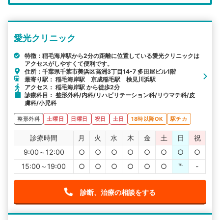
エリア
千葉県
千葉市美浜区
愛光クリニック
検索する
特徴：稲毛海岸駅から2分の距離に位置している愛光クリニックは
アクセスがしやすくて便利です。
詳細条件で絞り込む
住所：千葉県千葉市美浜区高洲3丁目14-7 多田屋ビル1階
最寄り駅： 稲毛海岸駅 京成稲毛駅 検見川浜駅
その他の検索方法
アクセス： 稲毛海岸駅 から徒歩2分
診療科目： 整形外科/内科/リハビリテーション科/リウマチ科/皮
駅から探す
院名から探す
膚科/小児科
整形外科
土曜日
日曜日
祝日
土日
18時以降OK
駅チカ
診療時間
月
火
水
木
金
土
日
祝
9:00～12:00
○
○
○
○
○
○
○
○
15:00～19:00
○
○
○
○
○
○
℡
-
診断、治療の相談をする