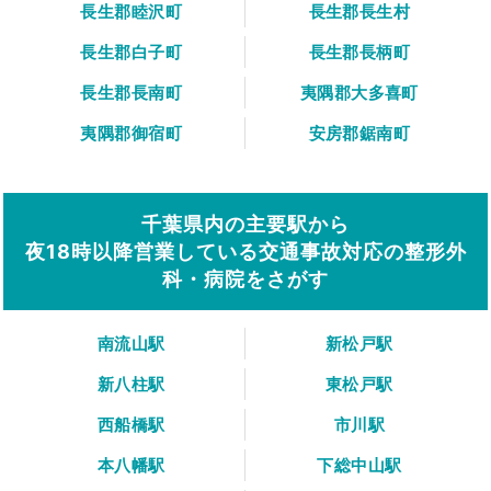
長生郡睦沢町
長生郡長生村
長生郡白子町
長生郡長柄町
長生郡長南町
夷隅郡大多喜町
夷隅郡御宿町
安房郡鋸南町
千葉県内の主要駅から
夜18時以降営業している交通事故対応の整形外
科・病院をさがす
南流山駅
新松戸駅
新八柱駅
東松戸駅
西船橋駅
市川駅
本八幡駅
下総中山駅