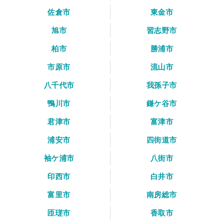
佐倉市
東金市
旭市
習志野市
柏市
勝浦市
市原市
流山市
八千代市
我孫子市
鴨川市
鎌ケ谷市
君津市
富津市
浦安市
四街道市
袖ケ浦市
八街市
印西市
白井市
富里市
南房総市
匝瑳市
香取市