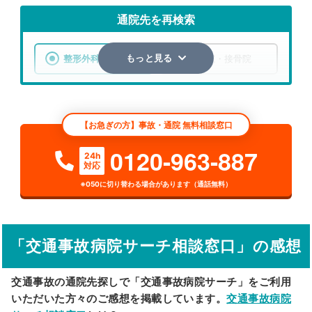
通院先を再検索
整形外科
整骨院・接骨院
もっと見る
エリア
千葉県
千葉市美浜区
【お急ぎの方】事故・通院 無料相談窓口
検索する
0120-963-887
24h
対応
詳細条件で絞り込む
※050に切り替わる場合があります（通話無料）
その他の検索方法
駅から探す
院名から探す
「交通事故病院サーチ相談窓口」の感想
交通事故の通院先探しで「交通事故病院サーチ」をご利用
いただいた方々のご感想を掲載しています。
交通事故病院