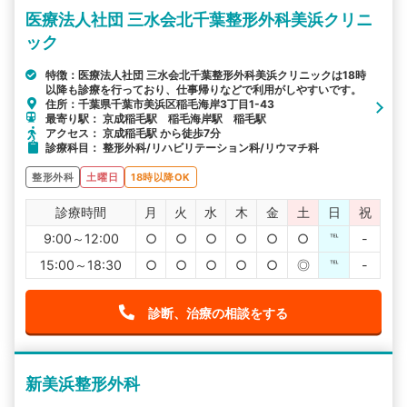
医療法人社団 三水会北千葉整形外科美浜クリニ
ック
特徴：医療法人社団 三水会北千葉整形外科美浜クリニックは18時
以降も診療を行っており、仕事帰りなどで利用がしやすいです。
住所：千葉県千葉市美浜区稲毛海岸3丁目1-43
最寄り駅： 京成稲毛駅 稲毛海岸駅 稲毛駅
アクセス： 京成稲毛駅 から徒歩7分
診療科目： 整形外科/リハビリテーション科/リウマチ科
整形外科
土曜日
18時以降OK
診療時間
月
火
水
木
金
土
日
祝
9:00～12:00
○
○
○
○
○
○
℡
-
15:00～18:30
○
○
○
○
○
◎
℡
-
診断、治療の相談をする
新美浜整形外科