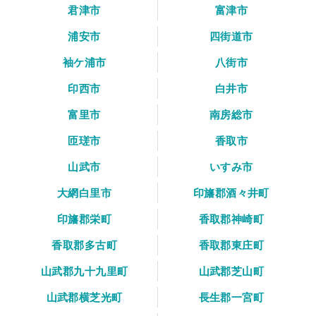
君津市
富津市
浦安市
四街道市
袖ケ浦市
八街市
印西市
白井市
富里市
南房総市
匝瑳市
香取市
山武市
いすみ市
大網白里市
印旛郡酒々井町
印旛郡栄町
香取郡神崎町
香取郡多古町
香取郡東庄町
山武郡九十九里町
山武郡芝山町
山武郡横芝光町
長生郡一宮町