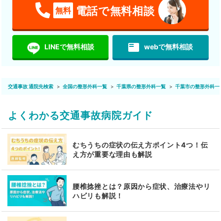
電話で無料相談
無料
featured_play_list
LINEで無料相談
webで無料相談
交通事故 通院先検索
全国の整形外科一覧
千葉県の整形外科一覧
千葉市の整形外科一
よくわかる交通事故病院ガイド
むちうちの症状の伝え方ポイント4つ！伝
え方が重要な理由も解説
腰椎捻挫とは？原因から症状、治療法やリ
ハビリも解説！