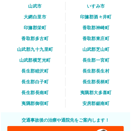
山武市
いすみ市
大網白里市
印旛郡酒々井町
印旛郡栄町
香取郡神崎町
香取郡多古町
香取郡東庄町
山武郡九十九里町
山武郡芝山町
山武郡横芝光町
長生郡一宮町
長生郡睦沢町
長生郡長生村
長生郡白子町
長生郡長柄町
長生郡長南町
夷隅郡大多喜町
夷隅郡御宿町
安房郡鋸南町
交通事故後の治療や通院先をご案内します！