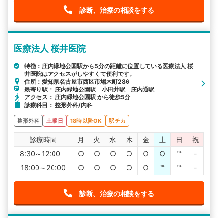
診断、治療の相談をする
医療法人 桜井医院
特徴：庄内緑地公園駅から5分の距離に位置している医療法人 桜
井医院はアクセスがしやすくて便利です。
住所：愛知県名古屋市西区市場木町286
最寄り駅： 庄内緑地公園駅 小田井駅 庄内通駅
アクセス： 庄内緑地公園駅 から徒歩5分
診療科目： 整形外科/内科
整形外科
土曜日
18時以降OK
駅チカ
診療時間
月
火
水
木
金
土
日
祝
8:30～12:00
○
○
○
○
○
○
℡
-
18:00～20:00
○
○
○
○
○
℡
℡
-
診断、治療の相談をする