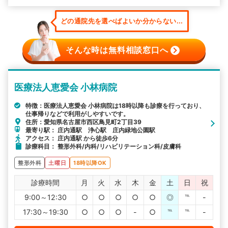
どの通院先を選べばよいか分からない...
そんな時は無料相談窓口へ
医療法人恵愛会 小林病院
特徴：医療法人恵愛会 小林病院は18時以降も診療を行っており、
仕事帰りなどで利用がしやすいです。
住所：愛知県名古屋市西区鳥見町2丁目39
最寄り駅： 庄内通駅 浄心駅 庄内緑地公園駅
アクセス： 庄内通駅 から徒歩6分
診療科目： 整形外科/内科/リハビリテーション科/皮膚科
整形外科
土曜日
18時以降OK
診療時間
月
火
水
木
金
土
日
祝
9:00～12:30
○
○
○
○
○
◎
℡
-
17:30～19:30
○
○
○
-
○
℡
℡
-