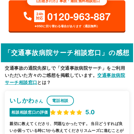
【お急ぎの方】事故・通院 無料相談窓口
検索する
0120-963-887
24h
対応
詳細条件で絞り込む
※050に切り替わる場合があります（通話無料）
その他の検索方法
駅から探す
院名から探す
「交通事故病院サーチ相談窓口」の感想
交通事故の通院先探しで「交通事故病院サーチ」をご利用
いただいた方々のご感想を掲載しています。
交通事故病院
サーチ相談窓口
とは？
いしかわ
電話相談
さん
5.0
相談相談窓口の評価
親切に教えてくださり、問題なかったです。 当日どうすれば良
いか困っている時に1から教えてくださりスムーズに進むことが