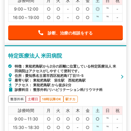
診療時間
月
火
水
木
金
土
日
祝
9:00～12:00
○
○
-
○
○
◎
℡
-
16:00～19:00
○
○
-
○
○
℡
℡
-
診断、治療の相談をする
特定医療法人 米田病院
特徴：東枇杷島駅から2分の距離に位置している特定医療法人 米
田病院はアクセスがしやすくて便利です。
住所：愛知県名古屋市西区枇杷島1丁目11-5
最寄り駅： 東枇杷島駅 栄生駅 西枇杷島駅
アクセス： 東枇杷島駅 から徒歩2分
診療科目： 整形外科/リハビリテーション科/リウマチ科
整形外科
土曜日
18時以降OK
駅チカ
診療時間
月
火
水
木
金
土
日
祝
9:00～11:30
○
○
○
○
○
○
℡
-
15:30～18:30
○
○
○
-
○
℡
℡
-