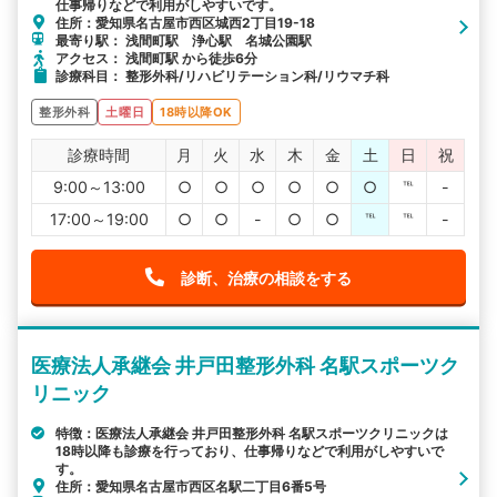
仕事帰りなどで利用がしやすいです。
住所：愛知県名古屋市西区城西2丁目19-18
最寄り駅： 浅間町駅 浄心駅 名城公園駅
アクセス： 浅間町駅 から徒歩6分
診療科目： 整形外科/リハビリテーション科/リウマチ科
整形外科
土曜日
18時以降OK
診療時間
月
火
水
木
金
土
日
祝
9:00～13:00
○
○
○
○
○
○
℡
-
17:00～19:00
○
○
-
○
○
℡
℡
-
診断、治療の相談をする
医療法人承継会 井戸田整形外科 名駅スポーツク
リニック
特徴：医療法人承継会 井戸田整形外科 名駅スポーツクリニックは
18時以降も診療を行っており、仕事帰りなどで利用がしやすいで
す。
住所：愛知県名古屋市西区名駅二丁目6番5号