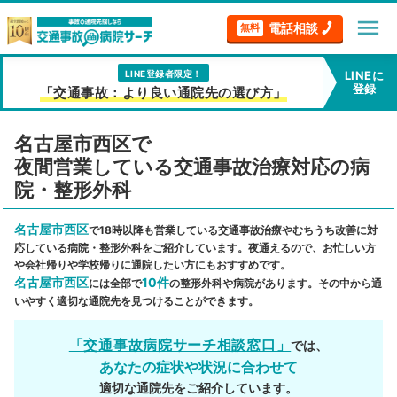
menu
電話相談
無料
LINE登録者限定！
LINEに
登録
「交通事故：より良い通院先の選び方」
名古屋市西区で
夜間営業している交通事故治療対応の病
院・整形外科
名古屋市西区
で18時以降も営業している交通事故治療やむちうち改善に対
応している病院・整形外科をご紹介しています。夜通えるので、お忙しい方
や会社帰りや学校帰りに通院したい方にもおすすめです。
名古屋市西区
10件
には全部で
の整形外科や病院があります。その中から通
いやすく適切な通院先を見つけることができます。
「交通事故病院サーチ相談窓口」
では、
あなたの症状や状況に合わせて
適切な通院先をご紹介しています。