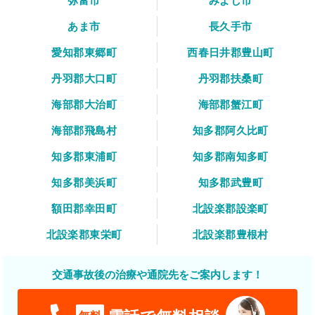
弥富市
みよし市
あま市
長久手市
愛知郡東郷町
西春日井郡豊山町
丹羽郡大口町
丹羽郡扶桑町
海部郡大治町
海部郡蟹江町
海部郡飛島村
知多郡阿久比町
知多郡東浦町
知多郡南知多町
知多郡美浜町
知多郡武豊町
額田郡幸田町
北設楽郡設楽町
北設楽郡東栄町
北設楽郡豊根村
交通事故後の治療や通院先をご案内します！