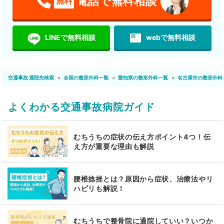
電話で無料相談
無料
featured_play_list
LINEで無料相談
webで無料相談
交通事故 通院先検索
全国の整形外科一覧
愛知県の整形外科一覧
名古屋市の整形外科
よくわかる交通事故病院ガイド
むちうちの症状の伝え方ポイント4つ！伝
え方が重要な理由も解説
腰椎捻挫とは？原因から症状、治療法やリ
ハビリも解説！
むちうちで整骨院に通院していい？いつか