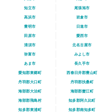
知立市
尾張旭市
高浜市
岩倉市
豊明市
日進市
田原市
愛西市
清須市
北名古屋市
弥富市
みよし市
あま市
長久手市
愛知郡東郷町
西春日井郡豊山町
丹羽郡大口町
丹羽郡扶桑町
海部郡大治町
海部郡蟹江町
海部郡飛島村
知多郡阿久比町
知多郡東浦町
知多郡南知多町