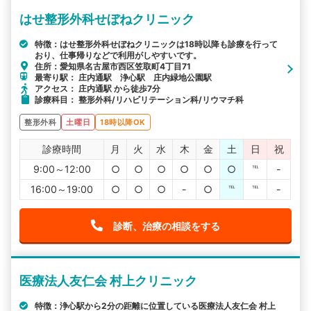
はせ整形外科せぼねクリニック
特徴：はせ整形外科せぼねクリニックは18時以降も診療を行って
おり、仕事帰りなどで利用がしやすいです。
住所：愛知県名古屋市西区笠取町4丁目71
最寄り駅： 庄内通駅 浄心駅 庄内緑地公園駅
アクセス： 庄内通駅 から徒歩7分
診療科目： 整形外科/リハビリテーション科/リウマチ科
整形外科
土曜日
18時以降OK
診療時間
月
火
水
木
金
土
日
祝
9:00～12:00
○
○
○
○
○
○
℡
-
16:00～19:00
○
○
○
-
○
℡
℡
-
診断、治療の相談をする
医療法人友仁会 村上クリニック
特徴：浄心駅から2分の距離に位置している医療法人友仁会 村上