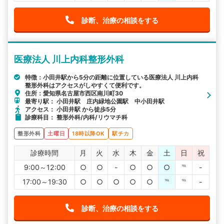
診断、治療の相談をする
医療法人 川上内科整形外科
特徴：小田井駅から5分の距離に位置している医療法人 川上内科
整形外科はアクセスがしやすくて便利です。
住所：愛知県名古屋市西区南川町30
最寄り駅： 小田井駅 庄内緑地公園駅 中小田井駅
アクセス： 小田井駅 から徒歩5分
診療科目： 整形外科/内科/リウマチ科
整形外科
土曜日
18時以降OK
駅チカ
診療時間
月
火
水
木
金
土
日
祝
9:00～12:00
○
○
-
○
○
○
℡
-
17:00～19:30
○
○
○
○
○
℡
℡
-
診断、治療の相談をする