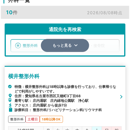
外科一覧
10
件
2026/08/08時点
通院先を再検索
整形外科
整骨院・接骨院
もっと見る
エリア
愛知県
名古屋市西区
横井整形外科
検索する
特徴：横井整形外科は18時以降も診療を行っており、仕事帰りな
どで利用がしやすいです。
詳細条件で絞り込む
住所：愛知県名古屋市西区又穂町3丁目68
最寄り駅： 庄内通駅 庄内緑地公園駅 浄心駅
その他の検索方法
アクセス： 庄内通駅 から徒歩7分
診療科目： 整形外科/リハビリテーション科/リウマチ科
駅から探す
院名から探す
整形外科
土曜日
18時以降OK