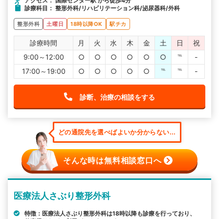
アクセス： 国際センター駅 から徒歩4分
診療科目： 整形外科/リハビリテーション科/泌尿器科/外科
整形外科
土曜日
18時以降OK
駅チカ
診療時間
月
火
水
木
金
土
日
祝
9:00～12:00
○
○
○
○
○
○
℡
-
17:00～19:00
○
○
○
○
○
℡
℡
-
診断、治療の相談をする
どの通院先を選べばよいか分からない...
そんな時は無料相談窓口へ
医療法人さぶり整形外科
特徴：医療法人さぶり整形外科は18時以降も診療を行っており、