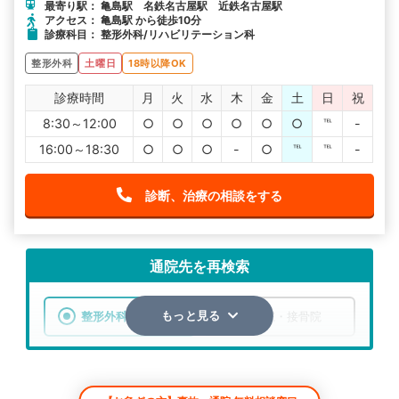
最寄り駅： 亀島駅 名鉄名古屋駅 近鉄名古屋駅
アクセス： 亀島駅 から徒歩10分
診療科目： 整形外科/リハビリテーション科
整形外科
土曜日
18時以降OK
診療時間
月
火
水
木
金
土
日
祝
8:30～12:00
○
○
○
○
○
○
℡
-
16:00～18:30
○
○
○
-
○
℡
℡
-
診断、治療の相談をする
通院先を再検索
整形外科
整骨院・接骨院
もっと見る
エリア
愛知県
名古屋市西区