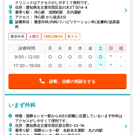
クリニックはアクセスがしやすくて便利です。
住所：愛知県名古屋市西区花の木3丁目14-4
最寄り駅： 浄心駅 浅間町駅 庄内通駅
アクセス： 浄心駅 から徒歩2分
診療科目： 整形外科/内科/リハビリテーション科/皮膚科/泌尿器
科
整形外科
土曜日
18時以降OK
駅チカ
診療時間
月
火
水
木
金
土
日
祝
9:00～12:00
○
○
○
○
○
○
℡
-
17:30～19:00
○
○
-
○
○
℡
℡
-
診断、治療の相談をする
いまず外科
特徴：国際センター駅から4分の距離に位置しているいまず外科は
アクセスがしやすくて便利です。
住所：愛知県名古屋市西区那古野2-22-16
最寄り駅： 国際センター駅 名鉄名古屋駅 丸の内駅