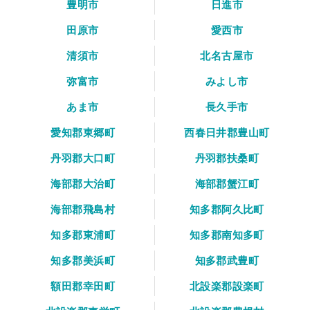
豊明市
日進市
田原市
愛西市
清須市
北名古屋市
弥富市
みよし市
あま市
長久手市
愛知郡東郷町
西春日井郡豊山町
丹羽郡大口町
丹羽郡扶桑町
海部郡大治町
海部郡蟹江町
海部郡飛島村
知多郡阿久比町
知多郡東浦町
知多郡南知多町
知多郡美浜町
知多郡武豊町
額田郡幸田町
北設楽郡設楽町