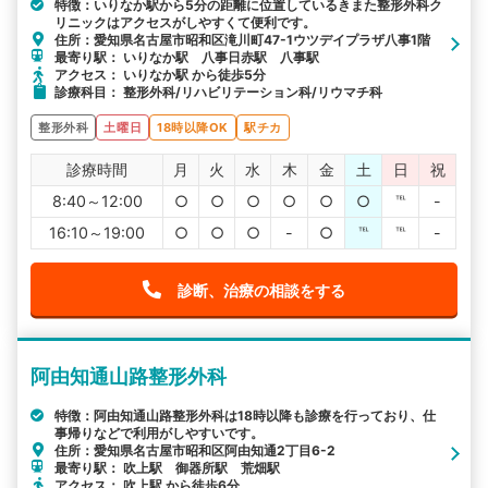
特徴：いりなか駅から5分の距離に位置しているきまた整形外科ク
リニックはアクセスがしやすくて便利です。
住所：愛知県名古屋市昭和区滝川町47-1ウツデイプラザ八事1階
最寄り駅： いりなか駅 八事日赤駅 八事駅
アクセス： いりなか駅 から徒歩5分
診療科目： 整形外科/リハビリテーション科/リウマチ科
整形外科
土曜日
18時以降OK
駅チカ
診療時間
月
火
水
木
金
土
日
祝
8:40～12:00
○
○
○
○
○
○
℡
-
16:10～19:00
○
○
○
-
○
℡
℡
-
診断、治療の相談をする
阿由知通山路整形外科
特徴：阿由知通山路整形外科は18時以降も診療を行っており、仕
事帰りなどで利用がしやすいです。
住所：愛知県名古屋市昭和区阿由知通2丁目6-2
最寄り駅： 吹上駅 御器所駅 荒畑駅
アクセス： 吹上駅 から徒歩6分