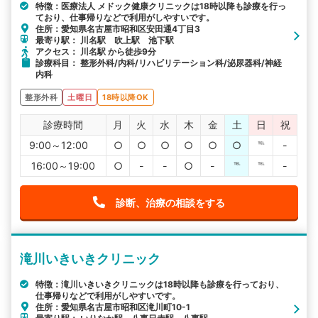
特徴：医療法人 メドック健康クリニックは18時以降も診療を行っ
ており、仕事帰りなどで利用がしやすいです。
住所：愛知県名古屋市昭和区安田通4丁目3
最寄り駅： 川名駅 吹上駅 池下駅
アクセス： 川名駅 から徒歩9分
診療科目： 整形外科/内科/リハビリテーション科/泌尿器科/神経
内科
整形外科
土曜日
18時以降OK
診療時間
月
火
水
木
金
土
日
祝
9:00～12:00
○
○
○
○
○
○
℡
-
16:00～19:00
○
-
-
○
-
℡
℡
-
診断、治療の相談をする
滝川いきいきクリニック
特徴：滝川いきいきクリニックは18時以降も診療を行っており、
仕事帰りなどで利用がしやすいです。
住所：愛知県名古屋市昭和区滝川町10-1