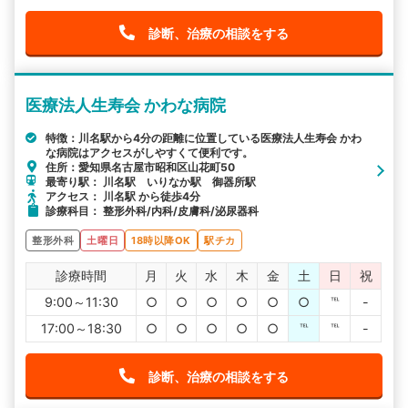
診断、治療の相談をする
医療法人生寿会 かわな病院
特徴：川名駅から4分の距離に位置している医療法人生寿会 かわ
な病院はアクセスがしやすくて便利です。
住所：愛知県名古屋市昭和区山花町50
最寄り駅： 川名駅 いりなか駅 御器所駅
アクセス： 川名駅 から徒歩4分
診療科目： 整形外科/内科/皮膚科/泌尿器科
整形外科
土曜日
18時以降OK
駅チカ
診療時間
月
火
水
木
金
土
日
祝
9:00～11:30
○
○
○
○
○
○
℡
-
17:00～18:30
○
○
○
○
○
℡
℡
-
診断、治療の相談をする