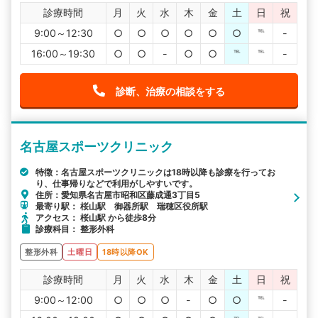
診療時間
月
火
水
木
金
土
日
祝
9:00～12:30
○
○
○
○
○
○
℡
-
16:00～19:30
○
○
-
○
○
℡
℡
-
診断、治療の相談をする
名古屋スポーツクリニック
特徴：名古屋スポーツクリニックは18時以降も診療を行ってお
り、仕事帰りなどで利用がしやすいです。
住所：愛知県名古屋市昭和区藤成通3丁目5
最寄り駅： 桜山駅 御器所駅 瑞穂区役所駅
アクセス： 桜山駅 から徒歩8分
診療科目： 整形外科
整形外科
土曜日
18時以降OK
診療時間
月
火
水
木
金
土
日
祝
9:00～12:00
○
○
○
-
○
○
℡
-