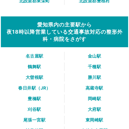
北設楽郡東栄町
北設楽郡豊根村
愛知県内の主要駅から
夜18時以降営業している交通事故対応の整形外
科・病院をさがす
名古屋駅
金山駅
鶴舞駅
千種駅
大曽根駅
勝川駅
春日井駅（JR）
高蔵寺駅
豊橋駅
岡崎駅
刈谷駅
大府駅
尾張一宮駅
東岡崎駅