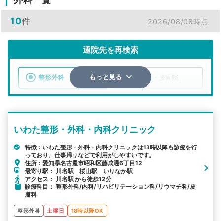
外科一覧
10
件
2026/08/08時点
通院先を再検索
整形外科
整骨院・接骨院
もっと見る
エリア
愛知県
名古屋市昭和区
いわた整形・外科・内科クリニック
検索する
特徴：いわた整形・外科・内科クリニックは18時以降も診療を行
っており、仕事帰りなどで利用がしやすいです。
詳細条件で絞り込む
住所：愛知県名古屋市昭和区藤成通6丁目12
最寄り駅： 川名駅 桜山駅 いりなか駅
その他の検索方法
アクセス： 川名駅 から徒歩12分
診療科目： 整形外科/内科/リハビリテーション科/リウマチ科/皮
駅から探す
院名から探す
膚科
整形外科
土曜日
18時以降OK