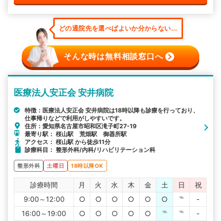
どの通院先を選べばよいか分からない...
そんな時は無料相談窓口へ
医療法人安正会 安井病院
特徴：医療法人安正会 安井病院は18時以降も診療を行っており、
仕事帰りなどで利用がしやすいです。
住所：愛知県名古屋市昭和区滝子町27-19
最寄り駅： 桜山駅 荒畑駅 御器所駅
アクセス： 桜山駅 から徒歩11分
診療科目： 整形外科/内科/リハビリテーション科
整形外科
土曜日
18時以降OK
診療時間
月
火
水
木
金
土
日
祝
9:00～12:00
○
○
○
○
○
○
℡
-
16:00～19:00
○
○
○
○
○
℡
℡
-