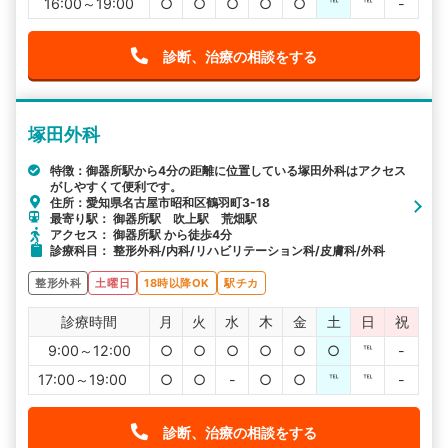
16:00～19:00
○
○
○
○
○
℡
℡
-
診断、治療の相談をする
塚田外科
特徴：御器所駅から4分の距離に位置している塚田外科はアクセス
がしやすくて便利です。
住所：愛知県名古屋市昭和区鶴羽町3-18
最寄り駅： 御器所駅 吹上駅 荒畑駅
アクセス： 御器所駅 から徒歩4分
診療科目： 整形外科/内科/リハビリテーション科/皮膚科/外科
整形外科
土曜日
18時以降OK
駅チカ
診療時間
月
火
水
木
金
土
日
祝
9:00～12:00
○
○
○
○
○
○
℡
-
17:00～19:00
○
○
-
○
○
℡
℡
-
診断、治療の相談をする