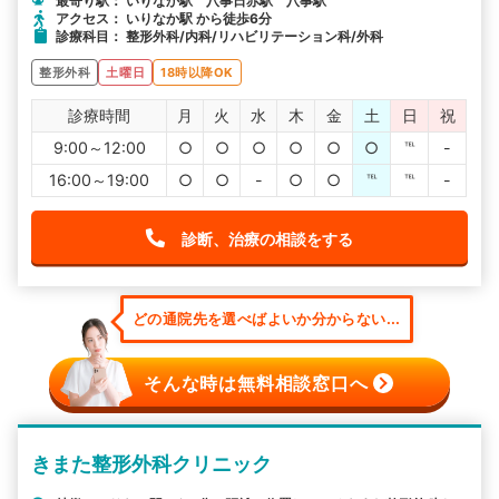
最寄り駅： いりなか駅 八事日赤駅 八事駅
アクセス： いりなか駅 から徒歩6分
診療科目： 整形外科/内科/リハビリテーション科/外科
整形外科
土曜日
18時以降OK
診療時間
月
火
水
木
金
土
日
祝
9:00～12:00
○
○
○
○
○
○
℡
-
16:00～19:00
○
○
-
○
○
℡
℡
-
診断、治療の相談をする
どの通院先を選べばよいか分からない...
そんな時は無料相談窓口へ
きまた整形外科クリニック