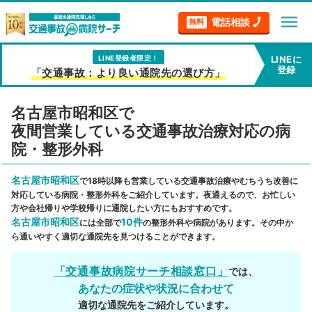
menu
電話相談
無料
LINE登録者限定！
LINEに
登録
「交通事故：より良い通院先の選び方」
名古屋市昭和区で
夜間営業している交通事故治療対応の病
院・整形外科
名古屋市昭和区
で18時以降も営業している交通事故治療やむちうち改善に
対応している病院・整形外科をご紹介しています。夜通えるので、お忙しい
方や会社帰りや学校帰りに通院したい方にもおすすめです。
名古屋市昭和区
10件
には全部で
の整形外科や病院があります。その中か
ら通いやすく適切な通院先を見つけることができます。
「交通事故病院サーチ相談窓口」
では、
あなたの症状や状況に合わせて
適切な通院先をご紹介しています。