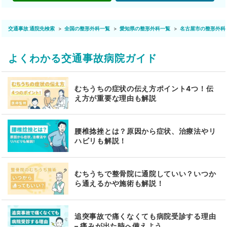
交通事故 通院先検索
全国の整形外科一覧
愛知県の整形外科一覧
名古屋市の整形外科
よくわかる交通事故病院ガイド
むちうちの症状の伝え方ポイント4つ！伝
え方が重要な理由も解説
腰椎捻挫とは？原因から症状、治療法やリ
ハビリも解説！
むちうちで整骨院に通院していい？いつか
ら通えるかや施術も解説！
追突事故で痛くなくても病院受診する理由
– 痛みが出た時へ備えよう