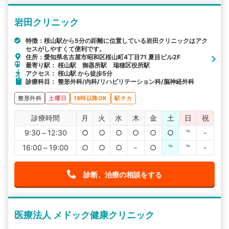
岩田クリニック
特徴：桜山駅から5分の距離に位置している岩田クリニックはアク
セスがしやすくて便利です。
住所：愛知県名古屋市昭和区桜山町4丁目71 夏目ビル2F
最寄り駅： 桜山駅 御器所駅 瑞穂区役所駅
アクセス： 桜山駅 から徒歩5分
診療科目： 整形外科/内科/リハビリテーション科/脳神経外科
整形外科
土曜日
18時以降OK
駅チカ
診療時間
月
火
水
木
金
土
日
祝
9:30～12:30
○
○
○
○
○
○
℡
-
16:00～19:00
○
○
○
-
○
℡
℡
-
診断、治療の相談をする
医療法人 メドック健康クリニック