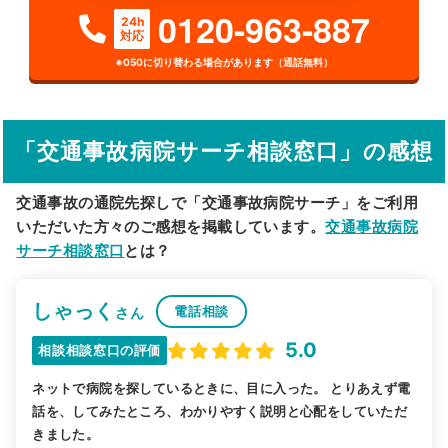
0120-963-887
24h
対応
詳細条件で絞り込む
※050に切り替わる場合があります（通話無料）
その他の検索方法
駅から探す
院名から探す
「交通事故病院サーチ相談窓口」の感想
交通事故の通院先探しで「交通事故病院サーチ」をご利用
いただいた方々のご感想を掲載しています。
交通事故病院
サーチ相談窓口
とは？
しゃっく
電話相談
さん
5.0
相談相談窓口の評価
ネットで病院を探しているときに、目に入った。 とりあえず電
話を、してみたところ、わかりやすく説明と心配をしていただ
きました。