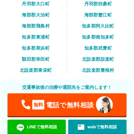
丹羽郡大口町
丹羽郡扶桑町
海部郡大治町
海部郡蟹江町
海部郡飛島村
知多郡阿久比町
知多郡東浦町
知多郡南知多町
知多郡美浜町
知多郡武豊町
額田郡幸田町
北設楽郡設楽町
北設楽郡東栄町
北設楽郡豊根村
交通事故後の治療や通院先をご案内します！
電話で無料相談
無料
featured_play_list
LINEで無料相談
webで無料相談