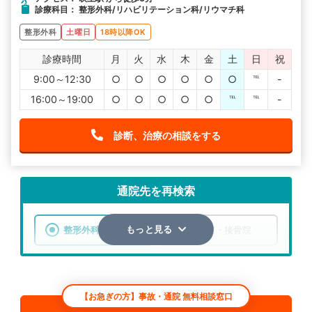
診療科目： 整形外科/リハビリテーション科/リウマチ科
整形外科
土曜日
18時以降OK
診療時間
月
火
水
木
金
土
日
祝
9:00～12:30
○
○
○
○
○
○
℡
-
16:00～19:00
○
○
○
○
○
℡
℡
-
診断、治療の相談をする
通院先を再検索
整形外科
整骨院・接骨院
もっと見る
エリア
愛知県
名古屋市昭和区
【お急ぎの方】事故・通院 無料相談窓口
検索する