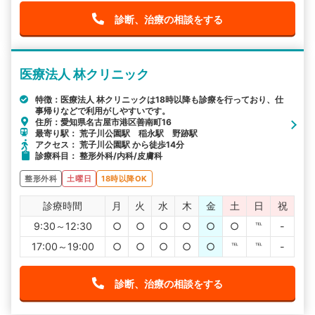
診断、治療の相談をする
医療法人 林クリニック
特徴：医療法人 林クリニックは18時以降も診療を行っており、仕
事帰りなどで利用がしやすいです。
住所：愛知県名古屋市港区善南町16
最寄り駅： 荒子川公園駅 稲永駅 野跡駅
アクセス： 荒子川公園駅 から徒歩14分
診療科目： 整形外科/内科/皮膚科
整形外科
土曜日
18時以降OK
診療時間
月
火
水
木
金
土
日
祝
9:30～12:30
○
○
○
○
○
○
℡
-
17:00～19:00
○
○
○
○
○
℡
℡
-
診断、治療の相談をする