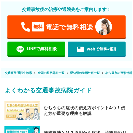
交通事故後の治療や通院先をご案内します！
電話で無料相談
無料
featured_play_list
LINEで無料相談
webで無料相談
交通事故 通院先検索
全国の整形外科一覧
愛知県の整形外科一覧
名古屋市の整形外科
よくわかる交通事故病院ガイド
むちうちの症状の伝え方ポイント4つ！伝
え方が重要な理由も解説
腰椎捻挫とは？原因から症状、治療法やリ