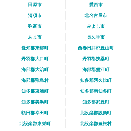
田原市
愛西市
清須市
北名古屋市
弥富市
みよし市
あま市
長久手市
愛知郡東郷町
西春日井郡豊山町
丹羽郡大口町
丹羽郡扶桑町
海部郡大治町
海部郡蟹江町
海部郡飛島村
知多郡阿久比町
知多郡東浦町
知多郡南知多町
知多郡美浜町
知多郡武豊町
額田郡幸田町
北設楽郡設楽町
北設楽郡東栄町
北設楽郡豊根村