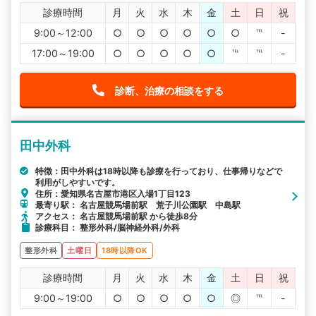
診療時間
月
火
水
木
金
土
日
祝
9:00～12:00
○
○
○
○
○
○
℡
-
17:00～19:00
○
○
○
○
○
℡
℡
-
診断、治療の相談をする
田中外科
特徴：田中外科は18時以降も診療を行っており、仕事帰りなどで
利用がしやすいです。
住所：愛知県名古屋市港区入場1丁目123
最寄り駅： 名古屋競馬場前駅 荒子川公園駅 中島駅
アクセス： 名古屋競馬場前駅 から徒歩8分
診療科目： 整形外科/脳神経外科/外科
整形外科
土曜日
18時以降OK
診療時間
月
火
水
木
金
土
日
祝
9:00～19:00
○
○
○
○
○
◎
℡
-