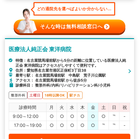
どの通院先を選べばよいか分からない...
そんな時は無料相談窓口へ
医療法人純正会 東洋病院
特徴：名古屋競馬場前駅から5分の距離に位置している医療法人純
正会 東洋病院はアクセスがしやすくて便利です。
住所：愛知県名古屋市港区正保町3丁目38
最寄り駅： 名古屋競馬場前駅 中島駅 荒子川公園駅
アクセス： 名古屋競馬場前駅 から徒歩5分
診療科目： 整形外科/内科/リハビリテーション科/小児科
整形外科
土曜日
18時以降OK
駅チカ
診療時間
月
火
水
木
金
土
日
祝
9:00～12:00
○
○
○
○
○
○
℡
-
17:00～19:00
○
○
○
○
○
℡
℡
-