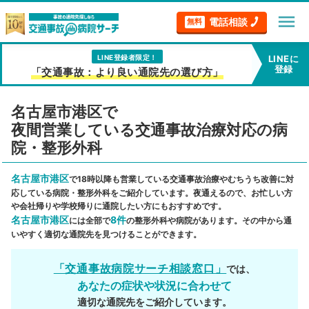
menu
電話相談
無料
LINE登録者限定！
LINEに
登録
「交通事故：より良い通院先の選び方」
名古屋市港区で
夜間営業している交通事故治療対応の病
院・整形外科
名古屋市港区
で18時以降も営業している交通事故治療やむちうち改善に対
応している病院・整形外科をご紹介しています。夜通えるので、お忙しい方
や会社帰りや学校帰りに通院したい方にもおすすめです。
名古屋市港区
8件
には全部で
の整形外科や病院があります。その中から通
いやすく適切な通院先を見つけることができます。
「交通事故病院サーチ相談窓口」
では、
あなたの症状や状況に合わせて
適切な通院先をご紹介しています。