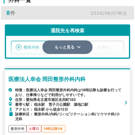
外科一覧
8
件
2026/08/07時点
通院先を再検索
整形外科
整骨院・接骨院
もっと見る
エリア
愛知県
名古屋市港区
医療法人幸会 岡田整形外科内科
検索する
特徴：医療法人幸会 岡田整形外科内科は18時以降も診療を行って
おり、仕事帰りなどで利用がしやすいです。
詳細条件で絞り込む
住所：愛知県名古屋市港区名四町185
最寄り駅： 稲永駅 荒子川公園駅 築地口駅
その他の検索方法
アクセス： 稲永駅 から徒歩12分
診療科目： 整形外科/内科/リハビリテーション科/リウマチ科/小
駅から探す
院名から探す
児科
整形外科
土曜日
18時以降OK