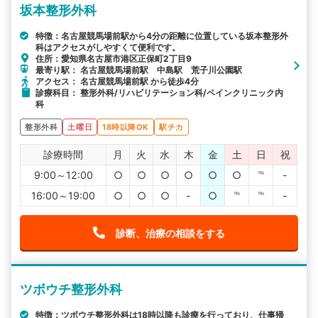
坂本整形外科
特徴：名古屋競馬場前駅から4分の距離に位置している坂本整形外
科はアクセスがしやすくて便利です。
住所：愛知県名古屋市港区正保町2丁目9
最寄り駅： 名古屋競馬場前駅 中島駅 荒子川公園駅
アクセス： 名古屋競馬場前駅 から徒歩4分
診療科目： 整形外科/リハビリテーション科/ペインクリニック内
科
整形外科
土曜日
18時以降OK
駅チカ
診療時間
月
火
水
木
金
土
日
祝
9:00～12:00
○
○
○
○
○
○
℡
-
16:00～19:00
○
○
○
-
○
℡
℡
-
診断、治療の相談をする
ツボウチ整形外科
特徴：ツボウチ整形外科は18時以降も診療を行っており、仕事帰