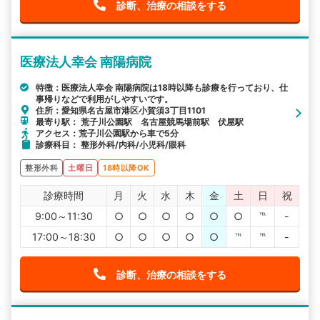
診断、治療の相談をする
医療法人幸会 南陽病院
特徴：医療法人幸会 南陽病院は18時以降も診療を行っており、仕
事帰りなどで利用がしやすいです。
住所：愛知県名古屋市港区小賀須3丁目1101
最寄り駅： 荒子川公園駅 名古屋競馬場前駅 伏屋駅
アクセス：荒子川公園駅から車で5分
診療科目： 整形外科/内科/小児科/眼科
整形外科
土曜日
18時以降OK
診療時間
月
火
水
木
金
土
日
祝
9:00～11:30
○
○
○
○
○
○
℡
-
17:00～18:30
○
○
○
○
○
℡
℡
-
診断、治療の相談をする