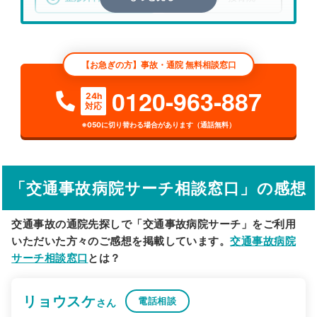
エリア
愛知県
名古屋市港区
【お急ぎの方】事故・通院 無料相談窓口
検索する
0120-963-887
24h
対応
詳細条件で絞り込む
※050に切り替わる場合があります（通話無料）
その他の検索方法
駅から探す
院名から探す
「交通事故病院サーチ相談窓口」の感想
交通事故の通院先探しで「交通事故病院サーチ」をご利用
いただいた方々のご感想を掲載しています。
交通事故病院
サーチ相談窓口
とは？
リョウスケ
電話相談
さん