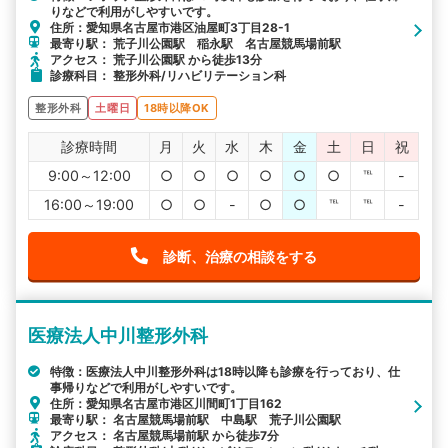
りなどで利用がしやすいです。
住所：愛知県名古屋市港区油屋町3丁目28-1
最寄り駅： 荒子川公園駅 稲永駅 名古屋競馬場前駅
アクセス： 荒子川公園駅 から徒歩13分
診療科目： 整形外科/リハビリテーション科
整形外科
土曜日
18時以降OK
診療時間
月
火
水
木
金
土
日
祝
9:00～12:00
○
○
○
○
○
○
℡
-
16:00～19:00
○
○
-
○
○
℡
℡
-
診断、治療の相談をする
医療法人中川整形外科
特徴：医療法人中川整形外科は18時以降も診療を行っており、仕
事帰りなどで利用がしやすいです。
住所：愛知県名古屋市港区川間町1丁目162
最寄り駅： 名古屋競馬場前駅 中島駅 荒子川公園駅
アクセス： 名古屋競馬場前駅 から徒歩7分