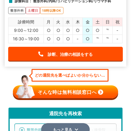
診療科目： 整形外科/内科/リハビリテーション科/リウマチ科
整形外科
土曜日
18時以降OK
診療時間
月
火
水
木
金
土
日
祝
9:00～12:00
○
○
○
○
○
○
℡
-
16:30～19:00
○
○
○
-
○
℡
℡
-
診断、治療の相談をする
どの通院先を選べばよいか分からない...
そんな時は無料相談窓口へ
通院先を再検索
整形外科
整骨院・接骨院
もっと見る