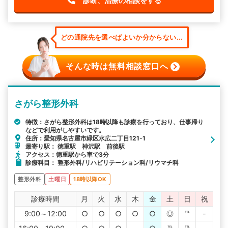
診断、治療の相談をする
どの通院先を選べばよいか分からない...
そんな時は無料相談窓口へ
さがら整形外科
特徴：さがら整形外科は18時以降も診療を行っており、仕事帰り
などで利用がしやすいです。
住所：愛知県名古屋市緑区水広二丁目121-1
最寄り駅： 徳重駅 神沢駅 前後駅
アクセス：徳重駅から車で3分
診療科目： 整形外科/リハビリテーション科/リウマチ科
整形外科
土曜日
18時以降OK
診療時間
月
火
水
木
金
土
日
祝
9:00～12:00
○
○
○
○
○
◎
℡
-