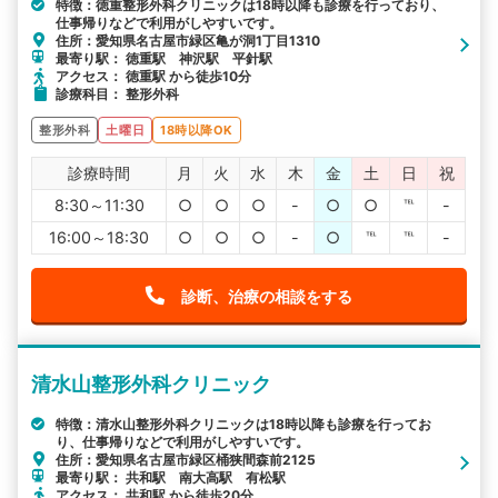
特徴：徳重整形外科クリニックは18時以降も診療を行っており、
仕事帰りなどで利用がしやすいです。
住所：愛知県名古屋市緑区亀が洞1丁目1310
最寄り駅： 徳重駅 神沢駅 平針駅
アクセス： 徳重駅 から徒歩10分
診療科目： 整形外科
整形外科
土曜日
18時以降OK
診療時間
月
火
水
木
金
土
日
祝
8:30～11:30
○
○
○
-
○
○
℡
-
16:00～18:30
○
○
○
-
○
℡
℡
-
診断、治療の相談をする
清水山整形外科クリニック
特徴：清水山整形外科クリニックは18時以降も診療を行ってお
り、仕事帰りなどで利用がしやすいです。
住所：愛知県名古屋市緑区桶狭間森前2125
最寄り駅： 共和駅 南大高駅 有松駅
アクセス： 共和駅 から徒歩20分