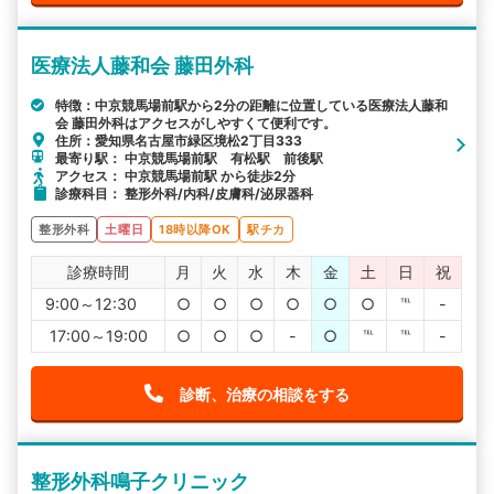
医療法人藤和会 藤田外科
特徴：中京競馬場前駅から2分の距離に位置している医療法人藤和
会 藤田外科はアクセスがしやすくて便利です。
住所：愛知県名古屋市緑区境松2丁目333
最寄り駅： 中京競馬場前駅 有松駅 前後駅
アクセス： 中京競馬場前駅 から徒歩2分
診療科目： 整形外科/内科/皮膚科/泌尿器科
整形外科
土曜日
18時以降OK
駅チカ
診療時間
月
火
水
木
金
土
日
祝
9:00～12:30
○
○
○
○
○
○
℡
-
17:00～19:00
○
○
○
-
○
℡
℡
-
診断、治療の相談をする
整形外科鳴子クリニック