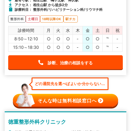
最寄り駅： 相生山駅 鳴子北駅 神沢駅
アクセス： 相生山駅 から徒歩2分
診療科目： 整形外科/リハビリテーション科/リウマチ科
整形外科
土曜日
18時以降OK
駅チカ
診療時間
月
火
水
木
金
土
日
祝
8:50～12:10
○
○
○
-
○
○
℡
-
15:10～18:30
○
○
○
-
○
○
℡
-
診断、治療の相談をする
どの通院先を選べばよいか分からない...
そんな時は無料相談窓口へ
徳重整形外科クリニック