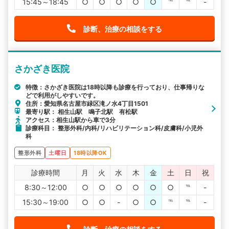
15:45～18:45
○
○
○
○
○
℡
℡
-
診断、治療の相談をする
さかざき医院
特徴：さかざき医院は18時以降も診療を行っており、仕事帰りな
どで利用がしやすいです。
住所：愛知県名古屋市緑区滝ノ水4丁目1501
最寄り駅： 相生山駅 鳴子北駅 有松駅
アクセス：相生山駅から車で3分
診療科目： 整形外科/内科/リハビリテーション科/皮膚科/小児外
科
整形外科
土曜日
18時以降OK
診療時間
月
火
水
木
金
土
日
祝
8:30～12:00
○
○
○
○
○
○
℡
-
15:30～19:00
○
○
-
○
○
℡
℡
-