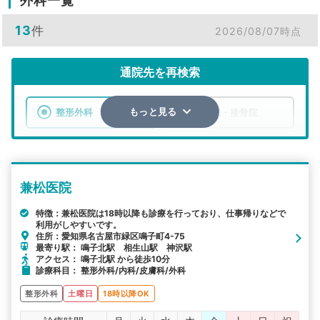
外科一覧
13
件
2026/08/07時点
通院先を再検索
整形外科
整骨院・接骨院
もっと見る
エリア
愛知県
名古屋市緑区
兼松医院
検索する
特徴：兼松医院は18時以降も診療を行っており、仕事帰りなどで
利用がしやすいです。
詳細条件で絞り込む
住所：愛知県名古屋市緑区鳴子町4-75
最寄り駅： 鳴子北駅 相生山駅 神沢駅
その他の検索方法
アクセス： 鳴子北駅 から徒歩10分
診療科目： 整形外科/内科/皮膚科/外科
駅から探す
院名から探す
整形外科
土曜日
18時以降OK