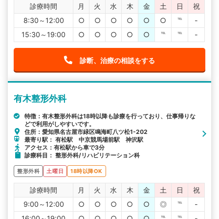
診療時間
月
火
水
木
金
土
日
祝
8:30～12:00
○
○
○
○
○
○
℡
-
15:30～19:00
○
○
○
○
○
℡
℡
-
診断、治療の相談をする
有木整形外科
特徴：有木整形外科は18時以降も診療を行っており、仕事帰りな
どで利用がしやすいです。
住所：愛知県名古屋市緑区鳴海町八ツ松1-202
最寄り駅： 有松駅 中京競馬場前駅 神沢駅
アクセス：有松駅から車で3分
診療科目： 整形外科/リハビリテーション科
整形外科
土曜日
18時以降OK
診療時間
月
火
水
木
金
土
日
祝
9:00～12:00
○
○
○
○
○
◎
℡
-
16:00～19:00
○
○
○
○
○
℡
℡
-