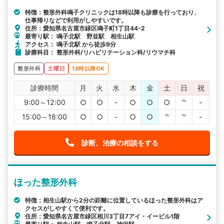
特徴：整形外科鳴子クリニックは18時以降も診療を行っており、
仕事帰りなどで利用がしやすいです。
住所：愛知県名古屋市緑区鳴子町1丁目44-2
最寄り駅： 鳴子北駅 野並駅 相生山駅
アクセス： 鳴子北駅 から徒歩9分
診療科目： 整形外科/リハビリテーション科/リウマチ科
整形外科
土曜日
18時以降OK
診療時間
月
火
水
木
金
土
日
祝
9:00～12:00
○
○
-
○
○
○
℡
-
15:00～18:00
○
○
-
○
○
℡
℡
-
診断、治療の相談をする
ほった整形外科
特徴：相生山駅から2分の距離に位置しているほった整形外科はア
クセスがしやすくて便利です。
住所：愛知県名古屋市緑区相川3丁目7アイ・イービル1階