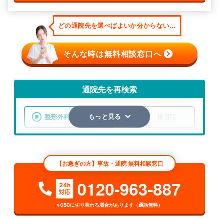
どの通院先を選べばよいか分からない...
そんな時は無料相談窓口へ
通院先を再検索
整形外科
整骨院・接骨院
もっと見る
エリア
愛知県
名古屋市緑区
【お急ぎの方】事故・通院 無料相談窓口
検索する
0120-963-887
24h
対応
詳細条件で絞り込む
※050に切り替わる場合があります（通話無料）
その他の検索方法