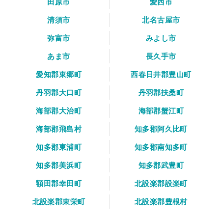
田原市
愛西市
清須市
北名古屋市
弥富市
みよし市
あま市
長久手市
愛知郡東郷町
西春日井郡豊山町
丹羽郡大口町
丹羽郡扶桑町
海部郡大治町
海部郡蟹江町
海部郡飛島村
知多郡阿久比町
知多郡東浦町
知多郡南知多町
知多郡美浜町
知多郡武豊町
額田郡幸田町
北設楽郡設楽町
北設楽郡東栄町
北設楽郡豊根村