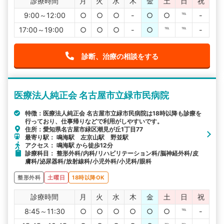
診療時間
月
火
水
木
金
土
日
祝
9:00～12:00
○
○
○
-
○
○
℡
-
17:00～19:00
○
○
○
-
○
℡
℡
-
診断、治療の相談をする
医療法人純正会 名古屋市立緑市民病院
特徴：医療法人純正会 名古屋市立緑市民病院は18時以降も診療を
行っており、仕事帰りなどで利用がしやすいです。
住所：愛知県名古屋市緑区潮見が丘1丁目77
最寄り駅： 鳴海駅 左京山駅 野並駅
アクセス： 鳴海駅 から徒歩12分
診療科目： 整形外科/内科/リハビリテーション科/脳神経外科/皮
膚科/泌尿器科/放射線科/小児外科/小児科/眼科
整形外科
土曜日
18時以降OK
診療時間
月
火
水
木
金
土
日
祝
8:45～11:30
○
○
○
○
○
○
℡
-