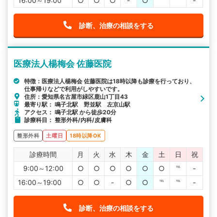
16:00～19:00
○
○
○
-
○
℡
℡
-
診断、治療の相談をする
医療法人楊梅会 佐藤医院
特徴：医療法人楊梅会 佐藤医院は18時以降も診療を行っており、
仕事帰りなどで利用がしやすいです。
住所：愛知県名古屋市緑区鹿山1丁目43
最寄り駅： 鳴子北駅 野並駅 左京山駅
アクセス： 鳴子北駅 から徒歩20分
診療科目： 整形外科/内科/皮膚科
整形外科
土曜日
18時以降OK
診療時間
月
火
水
木
金
土
日
祝
9:00～12:00
○
○
○
○
○
○
℡
-
16:00～19:00
○
○
-
○
○
℡
℡
-
診断、治療の相談をする