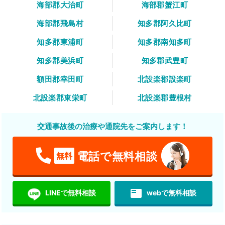
海部郡大治町
海部郡蟹江町
海部郡飛島村
知多郡阿久比町
知多郡東浦町
知多郡南知多町
知多郡美浜町
知多郡武豊町
額田郡幸田町
北設楽郡設楽町
北設楽郡東栄町
北設楽郡豊根村
交通事故後の治療や通院先をご案内します！
電話で無料相談
無料
featured_play_list
LINEで無料相談
webで無料相談