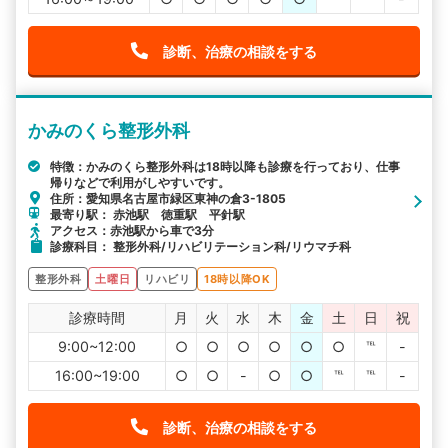
診断、治療の相談をする
かみのくら整形外科
特徴：かみのくら整形外科は18時以降も診療を行っており、仕事
帰りなどで利用がしやすいです。
住所：愛知県名古屋市緑区東神の倉3-1805
最寄り駅： 赤池駅 徳重駅 平針駅
アクセス：赤池駅から車で3分
診療科目： 整形外科/リハビリテーション科/リウマチ科
整形外科
土曜日
リハビリ
18時以降OK
診療時間
月
火
水
木
金
土
日
祝
9:00~12:00
○
○
○
○
○
○
℡
-
16:00~19:00
○
○
-
○
○
℡
℡
-
診断、治療の相談をする