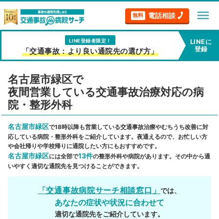
menu
電話相談
無料
LINE登録者限定！
LINEに
登録
「交通事故：より良い通院先の選び方」
名古屋市緑区で
夜間営業している交通事故治療対応の病
院・整形外科
名古屋市緑区
で18時以降も営業している交通事故治療やむちうち改善に対
応している病院・整形外科をご紹介しています。夜通えるので、お忙しい方
や会社帰りや学校帰りに通院したい方にもおすすめです。
名古屋市緑区
13件
には全部で
の整形外科や病院があります。その中から通
いやすく適切な通院先を見つけることができます。
「交通事故病院サーチ相談窓口」
では、
あなたの症状や状況に合わせて
適切な通院先をご紹介しています。