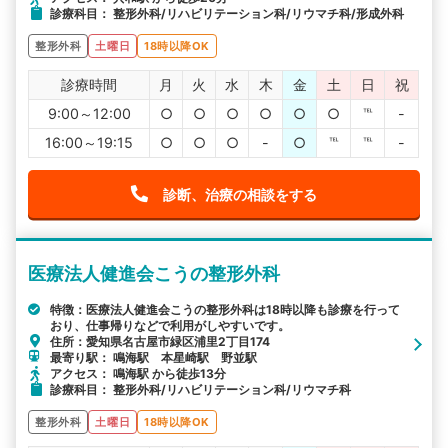
診療科目： 整形外科/リハビリテーション科/リウマチ科/形成外科
整形外科
土曜日
18時以降OK
診療時間
月
火
水
木
金
土
日
祝
9:00～12:00
○
○
○
○
○
○
℡
-
16:00～19:15
○
○
○
-
○
℡
℡
-
診断、治療の相談をする
医療法人健進会こうの整形外科
特徴：医療法人健進会こうの整形外科は18時以降も診療を行って
おり、仕事帰りなどで利用がしやすいです。
住所：愛知県名古屋市緑区浦里2丁目174
最寄り駅： 鳴海駅 本星崎駅 野並駅
アクセス： 鳴海駅 から徒歩13分
診療科目： 整形外科/リハビリテーション科/リウマチ科
整形外科
土曜日
18時以降OK