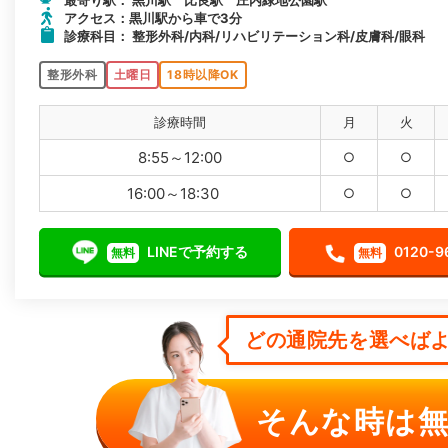
最寄り駅： 黒川駅 比良駅 庄内緑地公園駅
アクセス：黒川駅から車で3分
診療科目： 整形外科/内科/リハビリテーション科/皮膚科/眼科
整形外科
土曜日
18時以降OK
診療時間
月
火
8:55～12:00
○
○
16:00～18:30
○
○
LINEで予約する
0120-9
無料
無料
どの通院先を選べばよ
そんな時は無