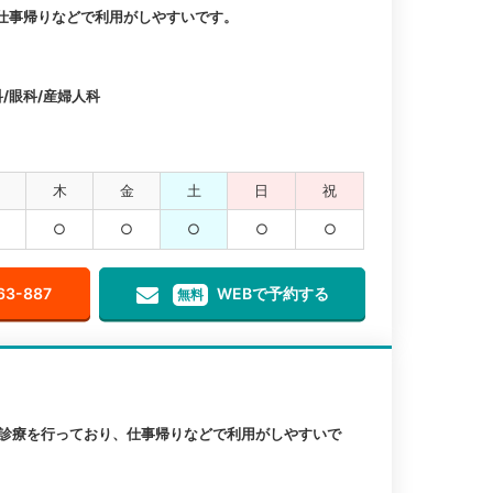
仕事帰りなどで利用がしやすいです。
/眼科/産婦人科
木
金
土
日
祝
○
○
○
○
○
63-887
WEBで予約する
無料
も診療を行っており、仕事帰りなどで利用がしやすいで