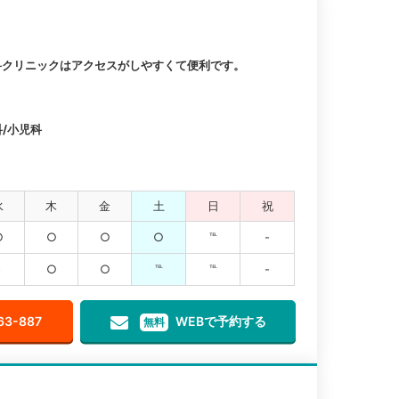
科クリニックはアクセスがしやすくて便利です。
科/小児科
水
木
金
土
日
祝
○
○
○
○
℡
-
-
○
○
℡
℡
-
63-887
WEBで予約する
無料