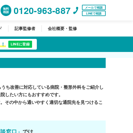
0120-963-887
メールで相談
無料
相談
LINEで相談
ド
記事監修者
会社概要・監修
中！
LINEに登録
ちうち改善に対応している病院・整形外科をご紹介し
通院したい方にもおすすめです。
す。その中から通いやすく適切な通院先を見つけるこ
相談窓口」
では、