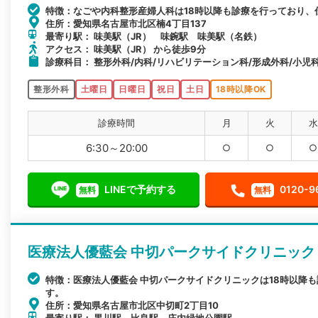
特徴：なごや内科整形産婦人科は18時以降も診療を行っており、
住所：愛知県名古屋市北区楠4丁目137
最寄り駅： 味美駅（JR） 味鋺駅 味美駅（名鉄）
アクセス： 味美駅（JR） から徒歩9分
診療科目： 整形外科/内科/リハビリテーション科/形成外科/小児科
整形外科
土曜日
日曜日
祝日
土日
18時以降OK
診療時間
月
火
水
6:30～20:00
○
○
○
LINEで予約する
0120-9
無料
無料
医療法人優藍会 中切パークサイドクリニック
特徴：医療法人優藍会 中切パークサイドクリニックは18時以降
す。
住所：愛知県名古屋市北区中切町2丁目10