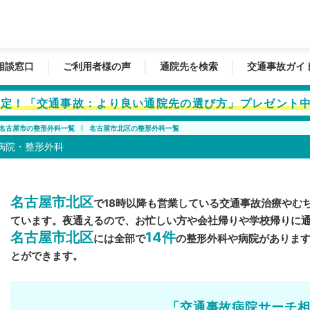
相談窓口
ご利用者様の声
通院先を検索
交通事故ガイ
者限定！「交通事故：より良い通院先の選び方」プレゼント
名古屋市の整形外科一覧
名古屋市北区の整形外科一覧
病院・整形外科
名古屋市北区
で18時以降も営業している交通事故治療やむ
ています。夜通えるので、お忙しい方や会社帰りや学校帰りに
名古屋市北区
14件
には全部で
の整形外科や病院がありま
とができます。
「交通事故病院サーチ