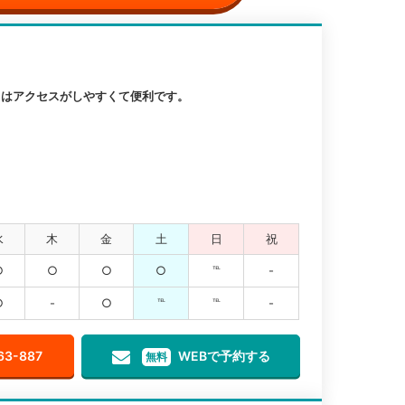
クはアクセスがしやすくて便利です。
水
木
金
土
日
祝
○
○
○
○
℡
-
○
-
○
℡
℡
-
63-887
WEBで予約する
無料