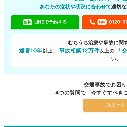
あなたの症状や状況に合わせて
適切な
LINEで予約する
0120-9
無料
無料
むちうち治療や事故に関
運営10年
事故相談12万件
「
以上、
以上の
い。
交通事故でお困り
4つの質問で「今すぐすべき
スタート