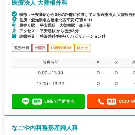
医療法人 大曽根外科
特徴：平安通駅から3分の距離に位置している医療法人 大曽根外
住所：愛知県名古屋市北区平安1丁目8-11
最寄り駅： 平安通駅 大曽根駅 森下駅
アクセス： 平安通駅 から徒歩3分
診療科目： 整形外科/内科/リハビリテーション科
整形外科
土曜日
18時以降OK
駅チカ
診療時間
月
火
9:00～11:30
○
○
17:00～19:30
○
○
LINEで予約する
0120-9
無料
無料
なごや内科整形産婦人科