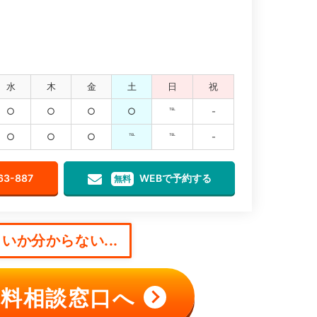
水
木
金
土
日
祝
○
○
○
○
℡
-
○
○
○
℡
℡
-
63-887
WEBで予約する
無料
いか分からない...
料相談窓口へ