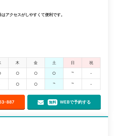
科はアクセスがしやすくて便利です。
水
木
金
土
日
祝
○
○
○
○
℡
-
-
○
○
℡
℡
-
63-887
WEBで予約する
無料