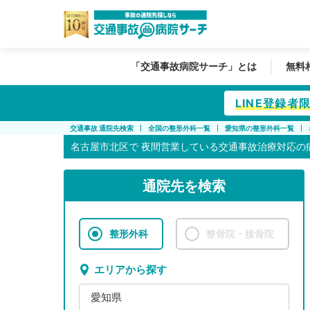
「交通事故病院サーチ」とは
無料
LINE登録
交通事故 通院先検索
全国の整形外科一覧
愛知県の整形外科一覧
名古屋市北区で
夜間営業している交通事故治療対応の
通院先を検索
整形外科
整骨院・接骨院
エリアから探す
愛知県