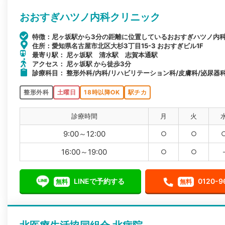
おおすぎハツノ内科クリニック
特徴：尼ヶ坂駅から3分の距離に位置しているおおすぎハツノ内
住所：愛知県名古屋市北区大杉3丁目15-3 おおすぎビル1F
最寄り駅： 尼ヶ坂駅 清水駅 志賀本通駅
アクセス： 尼ヶ坂駅 から徒歩3分
診療科目： 整形外科/内科/リハビリテーション科/皮膚科/泌尿器
整形外科
土曜日
18時以降OK
駅チカ
診療時間
月
火
9:00～12:00
○
○
16:00～19:00
○
○
LINEで予約する
0120-9
無料
無料