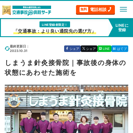
menu
電話相談
無料
LINE登録者限定！
LINEに
登録
「交通事故：より良い通院先の選び方」
最終更新日：
シェア
シェア
LINE
はてブ
2023.10.31
しまうま針灸接骨院｜事故後の身体の
状態にあわせた施術を