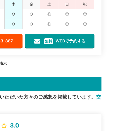
木
金
土
日
祝
○
○
◎
◎
◎
○
○
◎
◎
◎
63-887
WEBで予約する
無料
を表示
いただいた方々のご感想を掲載しています。
交
3.0