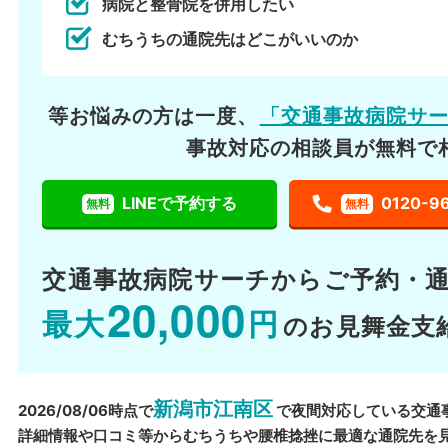
病院と整骨院を併用したい
むちうちの通院先はどこがいいのか
等お悩みの方は一度、
「交通事故病院サ
事故対応の相談員が無料で
LINEで予約する
0120-9
無料
無料
交通事故病院サーチから
ご予約・
20,000
最大
円
のお見舞金支
新潟市江南区
2026/08/06時点で
で夜間対応している交通
詳細情報や口コミ等からむちうちや腰椎捻挫に最適な通院先を