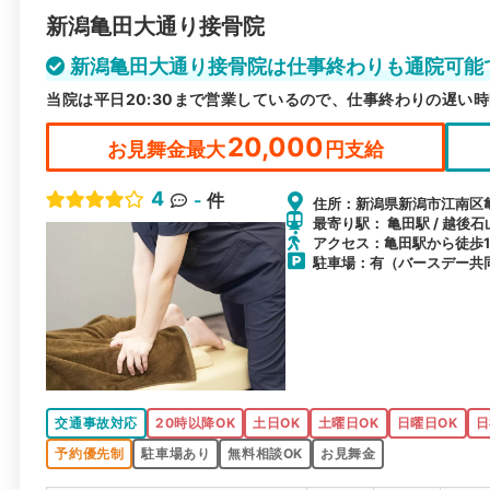
新潟亀田大通り接骨院
新潟亀田大通り接骨院は仕事終わりも通院可能
当院は平日20:30まで営業しているので、仕事終わりの遅い
20,000
お見舞金最大
円支給
4
-
件
住所：新潟県新潟市江南区亀田
最寄り駅： 亀田駅 / 越後石
アクセス：亀田駅から徒歩1
駐車場：有（バースデー共
交通事故対応
20時以降OK
土日OK
土曜日OK
日曜日OK
日
予約優先制
駐車場あり
無料相談OK
お見舞金