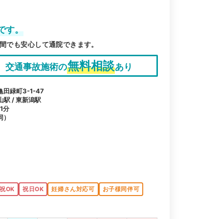
です。
時間でも安心して通院できます。
無料相談
交通事故施術の
あり
緑町3-1-47
山駅 / 東新潟駅
1分
同）
祝OK
祝日OK
妊婦さん対応可
お子様同伴可