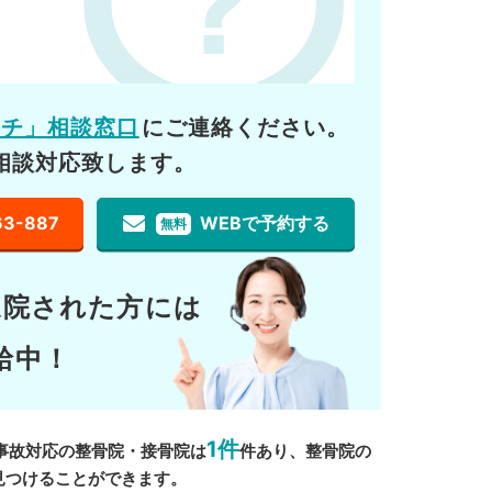
ーチ」相談窓口
にご連絡ください。
相談対応致します。
63-887
WEBで予約する
無料
通院された方には
給中！
1件
事故対応の整骨院・接骨院は
件あり、整骨院の
見つけることができます。