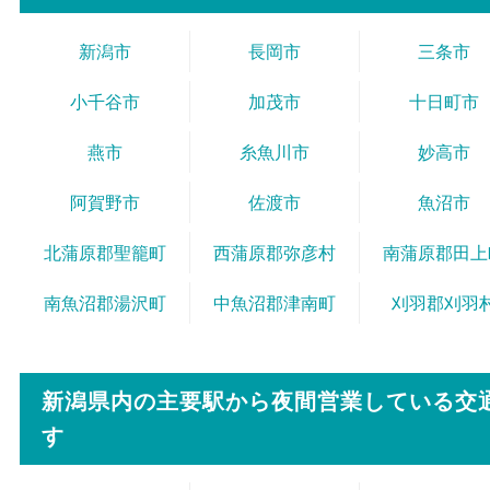
新潟市
長岡市
三条市
小千谷市
加茂市
十日町市
燕市
糸魚川市
妙高市
阿賀野市
佐渡市
魚沼市
北蒲原郡聖籠町
西蒲原郡弥彦村
南蒲原郡田上
南魚沼郡湯沢町
中魚沼郡津南町
刈羽郡刈羽
新潟県内の主要駅から
夜間営業している交
す