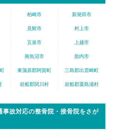
柏崎市
新発田市
見附市
村上市
五泉市
上越市
南魚沼市
胎内市
町
東蒲原郡阿賀町
三島郡出雲崎町
村
岩船郡関川村
岩船郡粟島浦村
通事故対応の整骨院・接骨院をさが