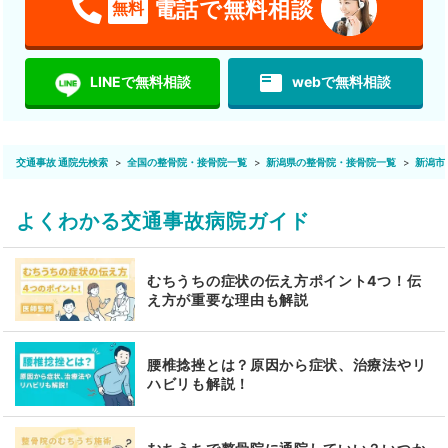
電話で無料相談
無料
featured_play_list
LINEで無料相談
webで無料相談
交通事故 通院先検索
全国の整骨院・接骨院一覧
新潟県の整骨院・接骨院一覧
新潟市
よくわかる交通事故病院ガイド
むちうちの症状の伝え方ポイント4つ！伝
え方が重要な理由も解説
腰椎捻挫とは？原因から症状、治療法やリ
ハビリも解説！