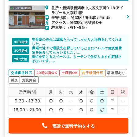
住所：新潟県新潟市中央区文京町9-18 アド
ラブール文京町1階
最寄り駅： 関屋駅 / 青山駅 / 白山駅
アクセス：関屋駅から徒歩8分
駐車場：（有1〜5台）
整骨院の先生は誠意をもってしっかりと治療をしてくれま
30代男性
した。
通院を続けてしっかり治療を受けて、体調もよくなったの
職場の近くで通院先を探しているときにハレルヤ鍼灸整骨
30代男性
で満足しています。
院を紹介してもらいました。
施術を受けるスペースは、カーテンで仕切りますが窮屈さ
平日は21時まで営業しているので、仕事終わりの通院もし
20代女性
はないです。
やすくて助かりました。
しっかりスペースが確保されていました。
保険会社との連絡についてもアドバイスをもらえて安心で
きました。
交通事故対応
20時以降OK
土曜日OK
お子様同伴可
駐車場あり
鍼灸
お見舞金
営業時間
月
火
水
木
金
土
日
祝
9:30～13:30
○
○
-
○
○
○
℡
-
16:00～21:00
○
○
-
○
○
◎
℡
-
電話で無料予約をする