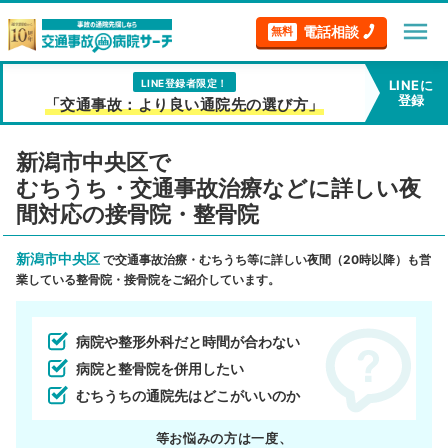
menu
電話相談
無料
LINE登録者限定！
LINEに
登録
「交通事故：より良い通院先の選び方」
新潟市中央区で
むちうち・交通事故治療などに詳しい夜
間対応の接骨院・整骨院
新潟市中央区
で交通事故治療・むちうち等に詳しい夜間（20時以降）も営
業している整骨院・接骨院をご紹介しています。
病院や整形外科だと時間が合わない
病院と整骨院を併用したい
むちうちの通院先はどこがいいのか
等お悩みの方は一度、