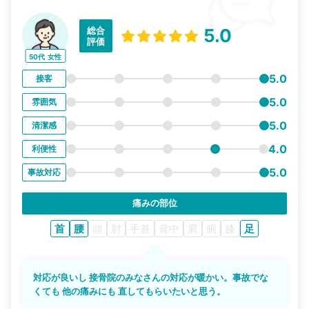
総合
5.0
評価
50代
女性
5.0
接客
5.0
雰囲気
5.0
清潔感
4.0
利便性
5.0
事故対応
痛みの部位
首
腰
頭
肘
手首
背中
肩
腕
膝
足
対応が良いし 接骨院のみなさんの対応が暖かい。事故でな
くても 他の痛みにも 直してもらいたいと思う。