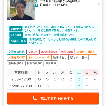
アクセス：新潟駅から徒歩13分
駐車場：（有1〜5台）
親身になって下さり、本当に助かった。泣き寝入りになら
20代女性
ないよう、適切な機関で診断し、通院すべき。
施術、助言、対応すべてが神対応だった。
40代男性
通院を続けて、しっかりと怪我も回復したので満足して
50代以上男性
います。
こちらの希望に合った整骨院を紹介してもらえて感謝し
ています。
交通事故対応
早朝OK
20時以降OK
土曜日OK
妊婦さん対応可
お子様同伴可
キッズスペース有
駐車場あり
駅ちか
整体
無料相談OK
転院相談OK
お見舞金
営業時間
月
火
水
木
金
土
日
祝
9:00～12:00
○
○
○
○
○
○
℡
-
15:00～20:00
○
○
○
-
○
℡
℡
-
電話で無料予約をする