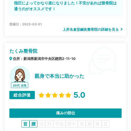
指圧によってかなり楽になりました！不安があれば接骨院は
通うのがオススメです！
投稿日：2023-03-01
上所名倉堂鍼灸整骨院の詳細を見る
たくみ整骨院
住所：新潟県新潟市中央区鐙西2-11-10
親身で本当に助かった
20代
女性
5.0
総合評価
痛みの部位
首
腰
頭
肘
手首
背中
肩
腕
膝
足