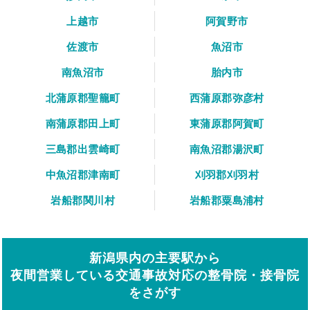
上越市
阿賀野市
佐渡市
魚沼市
南魚沼市
胎内市
北蒲原郡聖籠町
西蒲原郡弥彦村
南蒲原郡田上町
東蒲原郡阿賀町
三島郡出雲崎町
南魚沼郡湯沢町
中魚沼郡津南町
刈羽郡刈羽村
岩船郡関川村
岩船郡粟島浦村
新潟県内の主要駅から
夜間営業している交通事故対応の整骨院・接骨院
をさがす