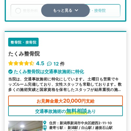
整形外科
整骨院・接骨院
もっと見る
エリア
新潟県
新潟市中央区
検索する
整骨院・接骨院
たくみ整骨院
詳細条件で絞り込む
4.5
12
件
その他の検索方法
たくみ整骨院は交通事故施術に特化
当院は、交通事故施術に特化にしています。 土曜日も営業でキ
駅から探す
院名から探す
ッズルーム完備しており、女性スタッフも常勤しております。数
多くの施術実績と国家資格を保有したスタッフが結果重視の施術
をご提供致します。
20,000
お見舞金最大
円支給
無料相談
交通事故施術の
あり
住所：新潟県新潟市中央区鐙西2-11-10
最寄り駅： 新潟駅 / 白山駅 / 越後石山駅