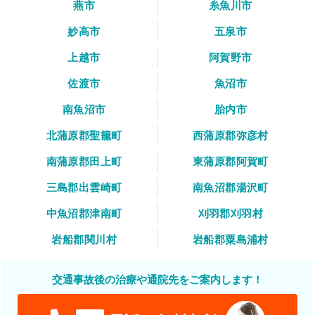
燕市
糸魚川市
妙高市
五泉市
上越市
阿賀野市
佐渡市
魚沼市
南魚沼市
胎内市
北蒲原郡聖籠町
西蒲原郡弥彦村
南蒲原郡田上町
東蒲原郡阿賀町
三島郡出雲崎町
南魚沼郡湯沢町
中魚沼郡津南町
刈羽郡刈羽村
岩船郡関川村
岩船郡粟島浦村
交通事故後の治療や通院先をご案内します！