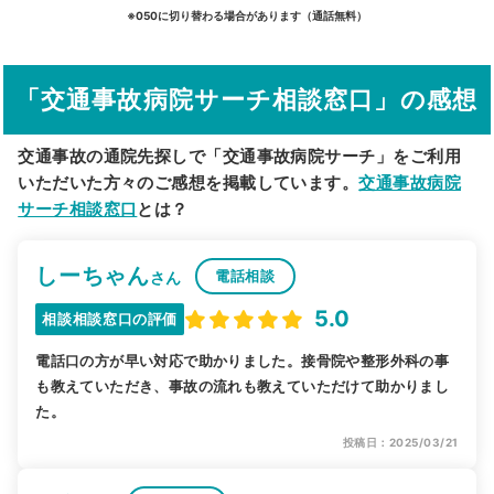
詳細条件で絞り込む
※050に切り替わる場合があります（通話無料）
その他の検索方法
「交通事故病院サーチ相談窓口」の感想
駅から探す
院名から探す
交通事故の通院先探しで「交通事故病院サーチ」をご利用
いただいた方々のご感想を掲載しています。
交通事故病院
サーチ相談窓口
とは？
しーちゃん
電話相談
さん
5.0
相談相談窓口の評価
電話口の方が早い対応で助かりました。接骨院や整形外科の事
も教えていただき、事故の流れも教えていただけて助かりまし
た。
投稿日：2025/03/21