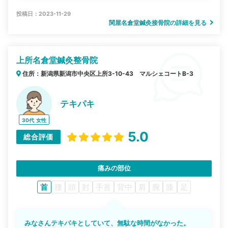
投稿日：2023-11-29
関屋名倉堂鍼灸接骨院の詳細を見る
上所名倉堂鍼灸整骨院
住所：新潟県新潟市中央区上所3-10-43 マルシェコートB-3
テキパキ
30代
女性
5.0
総合評価
痛みの部位
首
腰
頭
肘
手首
背中
肩
腕
膝
足
みなさんテキパキとしていて、無駄な時間がなかった。