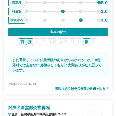
5.0
清潔感
3.0
利便性
4.0
事故対応
痛みの部位
首
腰
頭
肘
手首
背中
肩
腕
膝
足
まだ通院しているが 接骨院のありがたみが わかった。整形
外科では直せない 施術をしてもらい 大変ありがたく思って
います。
投稿日：2023-12-14
関屋名倉堂鍼灸接骨院の詳細を見る
関屋名倉堂鍼灸接骨院
住所：新潟県新潟市中央区弥生町2-34