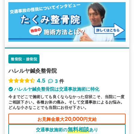
整骨院・接骨院
ハレルヤ鍼灸整骨院
4.5
3
件
ハレルヤ鍼灸整骨院は交通事故施術に特化
今までどこで施術しても良くならなかった症状こそ、当院に一度
ご相談下さい。各種お体の痛み。そして交通事故によるお悩み。
どんな小さなことでも当院にお任せ下さい。
20,000
お見舞金最大
円支給
無料相談
交通事故施術の
あり