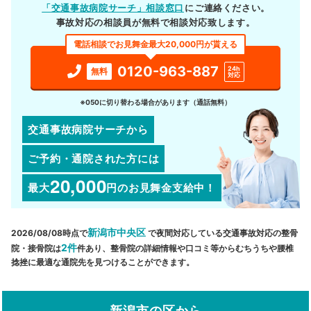
「交通事故病院サーチ」相談窓口
にご連絡ください。
事故対応の相談員が無料で相談対応致します。
電話相談でお見舞金最大20,000円が貰える
0120-963-887
24h
無料
対応
※050に切り替わる場合があります（通話無料）
交通事故病院サーチから
ご予約・通院された方には
20,000
最大
円
のお見舞金支給中！
新潟市中央区
2026/08/08時点で
で夜間対応している交通事故対応の整骨
2件
院・接骨院は
件あり、整骨院の詳細情報や口コミ等からむちうちや腰椎
捻挫に最適な通院先を見つけることができます。
新潟市の区から