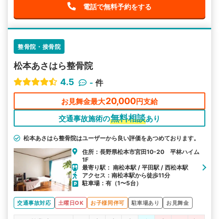
電話で無料予約をする
整骨院・接骨院
松本あさはら整骨院
4.5
-
件
20,000
お見舞金最大
円支給
無料相談
交通事故施術の
あり
松本あさはら整骨院はユーザーから良い評価をあつめております。
住所：長野県松本市宮田10-20 平林ハイム
1F
最寄り駅： 南松本駅 / 平田駅 / 西松本駅
アクセス：南松本駅から徒歩11分
駐車場：有（1〜5台）
交通事故対応
土曜日OK
お子様同伴可
駐車場あり
お見舞金