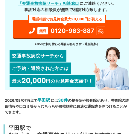
「交通事故病院サーチ」相談窓口
にご連絡ください。
事故対応の相談員が無料で相談対応致します。
電話相談でお見舞金最大20,000円が貰える
0120-963-887
24h
無料
対応
※050に切り替わる場合があります（通話無料）
交通事故病院サーチから
ご予約・通院された方には
20,000
最大
円
のお見舞金支給中！
平田駅
30件
2026/08/07時点で
には
の整骨院や接骨院があり、整骨院の詳
細情報や口コミ等からむちうちや腰椎捻挫に最適な通院先を見つけることが
できます。
平田駅で