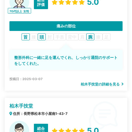
5.0
評価
70代以上
女性
痛みの部位
首
腰
頭
肘
手首
背中
肩
腕
膝
足
整形外科に一緒に足を運んでくれ、しっかり通院のサポート
をしてくれた。
投稿日：2025-03-07
柏木手技堂の詳細を見る
柏木手技堂
住所：長野県松本市小屋南1-43-7
総合
5.0