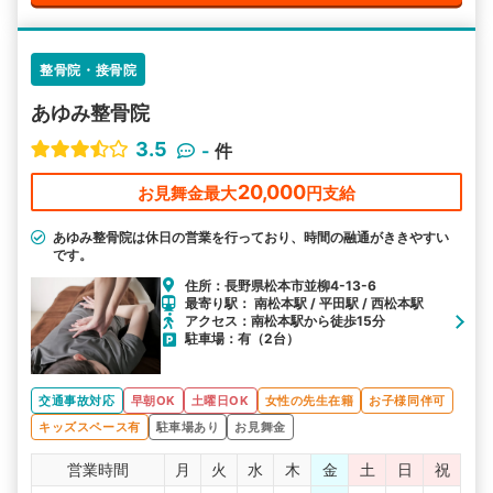
整骨院・接骨院
あゆみ整骨院
3.5
-
件
20,000
お見舞金最大
円支給
あゆみ整骨院は休日の営業を行っており、時間の融通がききやすい
です。
住所：長野県松本市並柳4-13-6
最寄り駅： 南松本駅 / 平田駅 / 西松本駅
アクセス：南松本駅から徒歩15分
駐車場：有（2台）
交通事故対応
早朝OK
土曜日OK
女性の先生在籍
お子様同伴可
キッズスペース有
駐車場あり
お見舞金
営業時間
月
火
水
木
金
土
日
祝