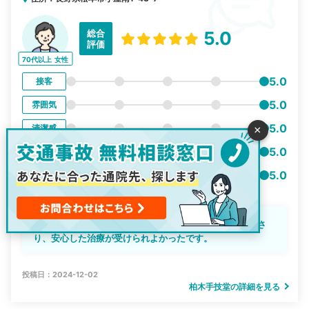
総合
5.0
評価
70代以上
女性
5.0
接客
5.0
雰囲気
5.0
清潔感
×
5.0
利便性
5.0
事故対応
とても親切で細かく懇切丁寧にいろいろと説明してくださ
り、安心した治療が受けられよかったです。
投稿日：2024-12-02
柏木手技堂の詳細を見る