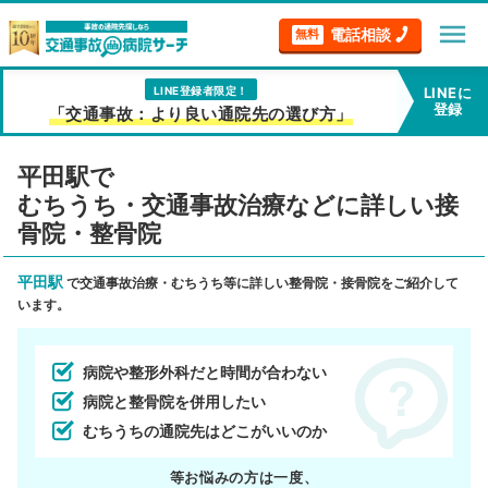
menu
電話相談
無料
LINE登録者限定！
LINEに
登録
「交通事故：より良い通院先の選び方」
平田駅で
むちうち・交通事故治療などに詳しい接
骨院・整骨院
平田駅
で交通事故治療・むちうち等に詳しい整骨院・接骨院をご紹介して
います。
病院や整形外科だと時間が合わない
病院と整骨院を併用したい
むちうちの通院先はどこがいいのか
等お悩みの方は一度、