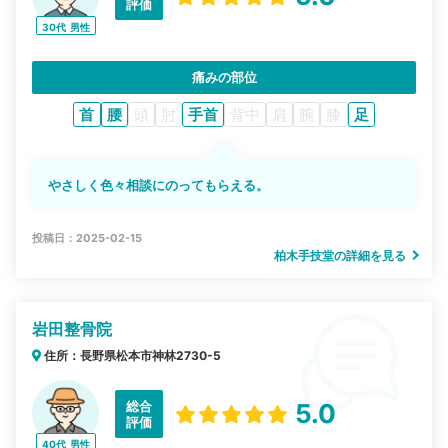
評価
30代
男性
痛みの部位
首
腰
頭
肘
手首
背中
肩
腕
膝
足
やさしく色々相談にのってもらえる。
投稿日：2025-02-15
柏木手技堂の詳細を見る
岩田整骨院
住所：長野県松本市神林2730-5
総合
5.0
評価
40代
男性