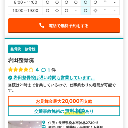
8:00～11:00
○
○
○
○
○
○
℡
-
13:00～19:00
○
○
○
-
○
◎
℡
-
電話で無料予約をする
整骨院・接骨院
岩田整骨院
4
1
件
岩田整骨院は遅い時間も営業しています。
当院は21時まで営業しているので、仕事終わりの通院が可能で
す。
20,000
お見舞金最大
円支給
無料相談
交通事故施術の
あり
住所：長野県松本市神林2730-5
最寄り駅： 村井駅 / 平田駅 / 下新駅