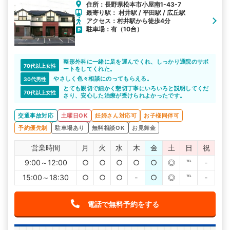
住所：長野県松本市小屋南1-43-7
最寄り駅： 村井駅 / 平田駅 / 広丘駅
アクセス：村井駅から徒歩4分
駐車場：有（10台）
整形外科に一緒に足を運んでくれ、しっかり通院のサポ
70代以上女性
ートをしてくれた。
やさしく色々相談にのってもらえる。
30代男性
とても親切で細かく懇切丁寧にいろいろと説明してくだ
70代以上女性
さり、安心した治療が受けられよかったです。
交通事故対応
土曜日OK
妊婦さん対応可
お子様同伴可
予約優先制
駐車場あり
無料相談OK
お見舞金
営業時間
月
火
水
木
金
土
日
祝
9:00～12:00
○
○
○
○
○
◎
℡
-
15:00～18:30
○
○
○
-
○
◎
℡
-
電話で無料予約をする