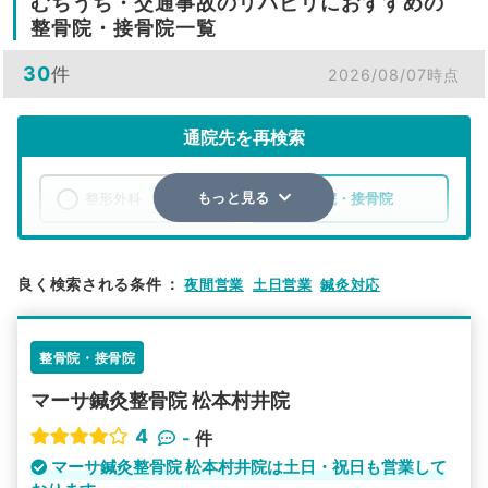
むちうち・交通事故のリハビリにおすすめの
整骨院・接骨院一覧
30
件
2026/08/07時点
通院先を再検索
整形外科
整骨院・接骨院
もっと見る
エリア
長野県
松本市
良く検索される条件
：
夜間営業
土日営業
鍼灸対応
検索する
整骨院・接骨院
詳細条件で絞り込む
マーサ鍼灸整骨院 松本村井院
その他の検索方法
4
-
件
駅から探す
院名から探す
マーサ鍼灸整骨院 松本村井院は土日・祝日も営業して