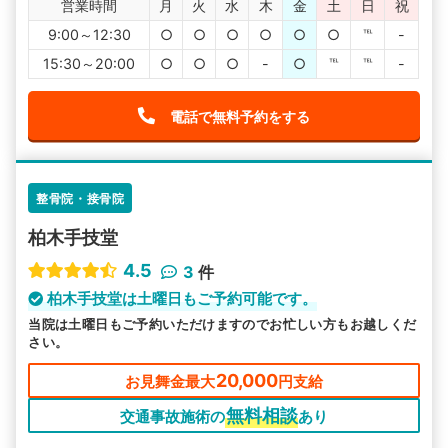
営業時間
月
火
水
木
金
土
日
祝
9:00～12:30
○
○
○
○
○
○
℡
-
15:30～20:00
○
○
○
-
○
℡
℡
-
電話で無料予約をする
整骨院・接骨院
柏木手技堂
4.5
3
件
柏木手技堂は土曜日もご予約可能です。
当院は土曜日もご予約いただけますのでお忙しい方もお越しくだ
さい。
20,000
お見舞金最大
円支給
無料相談
交通事故施術の
あり