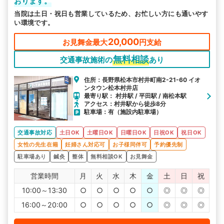
おります。
当院は土日・祝日も営業しているため、お忙しい方にも通いやす
い環境です。
20,000
お見舞金最大
円支給
無料相談
交通事故施術の
あり
住所：長野県松本市村井町南2-21-60 イオ
ンタウン松本村井店
最寄り駅： 村井駅 / 平田駅 / 南松本駅
アクセス：村井駅から徒歩8分
駐車場：有（施設内駐車場）
交通事故対応
土日OK
土曜日OK
日曜日OK
日祝OK
祝日OK
女性の先生在籍
妊婦さん対応可
お子様同伴可
予約優先制
駐車場あり
鍼灸
整体
無料相談OK
お見舞金
営業時間
月
火
水
木
金
土
日
祝
10:00～13:30
○
○
○
○
○
◎
◎
◎
16:00～20:00
○
○
○
○
○
◎
◎
◎