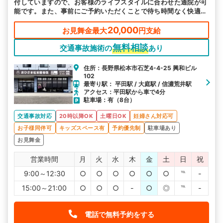
付していますので、お客様のライフスタイルに合わせた通院が可
能です。また、事前にご予約いただくことで待ち時間なく快適に
施術が受けられます。
20,000
お見舞金最大
円支給
無料相談
交通事故施術の
あり
住所：長野県松本市石芝4-4-25 興和ビル
102
最寄り駅： 平田駅 / 大庭駅 / 信濃荒井駅
アクセス：平田駅から車で4分
駐車場：有（8台）
交通事故対応
20時以降OK
土曜日OK
妊婦さん対応可
お子様同伴可
キッズスペース有
予約優先制
駐車場あり
お見舞金
営業時間
月
火
水
木
金
土
日
祝
9:00～12:30
○
○
○
○
○
○
℡
-
15:00～21:00
○
○
○
-
○
◎
℡
-
電話で無料予約をする