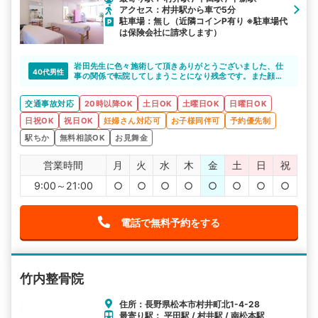
アクセス：村井駅から車で5分
駐車場：無し（近隣コインP有り ※駐車場代
は保険会社に請求します）
岩田先生に色々施術して頂きありがとうございました、仕
40代男性
事の関係で転院してしまうことになり残念です。また顔を
出します。
交通事故対応
20時以降OK
土日OK
土曜日OK
日曜日OK
日祝OK
祝日OK
妊婦さん対応可
お子様同伴可
予約優先制
駅ちか
無料相談OK
お見舞金
営業時間
月
火
水
木
金
土
日
祝
9:00～21:00
○
○
○
○
○
○
○
○
電話で無料予約をする
竹内整骨院
住所：長野県松本市村井町北1-4-28
最寄り駅： 平田駅 / 村井駅 / 南松本駅