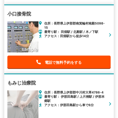
小口接骨院
住所：長野県上伊那郡南箕輪村南殿5098-
15
最寄り駅： 田畑駅 / 北殿駅 / 木ノ下駅
アクセス：田畑駅から徒歩14分
電話で無料予約をする
もみじ治療院
住所：長野県上伊那郡中川村大草4786-4
最寄り駅： 伊那田島駅 / 上片桐駅 / 伊那本
郷駅
アクセス：伊那田島駅から車で6分