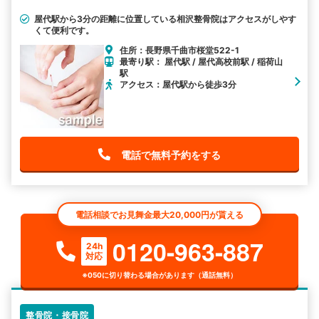
屋代駅から3分の距離に位置している相沢整骨院はアクセスがしやす
くて便利です。
住所：長野県千曲市桜堂522-1
最寄り駅： 屋代駅 / 屋代高校前駅 / 稲荷山
駅
アクセス：屋代駅から徒歩3分
電話で無料予約をする
電話相談でお見舞金最大20,000円が貰える
0120-963-887
24h
対応
※050に切り替わる場合があります（通話無料）
整骨院・接骨院