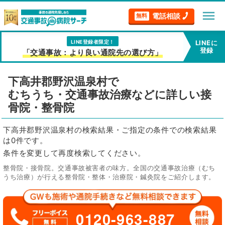
menu
電話相談
無料
LINE登録者限定！
LINEに
登録
「交通事故：より良い通院先の選び方」
下高井郡野沢温泉村で
むちうち・交通事故治療などに詳しい接
骨院・整骨院
下高井郡野沢温泉村の検索結果・ご指定の条件での検索結果
は0件です。
条件を変更して再度検索してください。
整骨院・接骨院。交通事故被害者の味方。全国の交通事故治療（むち
うち治療）が行える整骨院・整体・治療院・鍼灸院をご紹介します。
0120-963-887