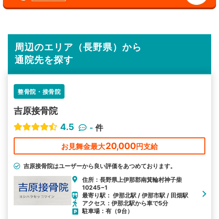
周辺のエリア（長野県）から
通院先を探す
整骨院・接骨院
吉原接骨院
4.5
-
件
20,000
お見舞金最大
円支給
吉原接骨院はユーザーから良い評価をあつめております。
住所：長野県上伊那郡南箕輪村神子柴
10245−1
最寄り駅： 伊那北駅 / 伊那市駅 / 田畑駅
アクセス：伊那北駅から車で5分
駐車場：有（9台）