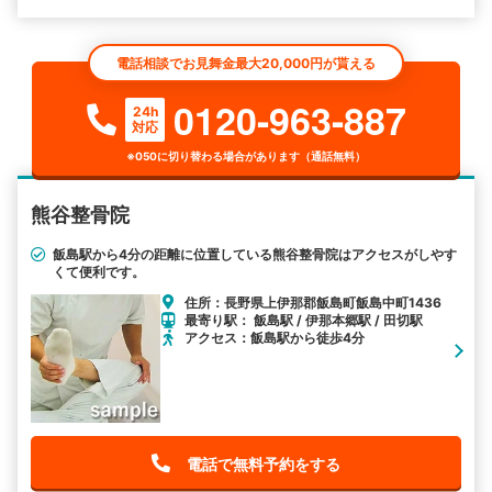
電話相談でお見舞金最大20,000円が貰える
0120-963-887
24h
対応
※050に切り替わる場合があります（通話無料）
熊谷整骨院
飯島駅から4分の距離に位置している熊谷整骨院はアクセスがしやす
くて便利です。
住所：長野県上伊那郡飯島町飯島中町1436
最寄り駅： 飯島駅 / 伊那本郷駅 / 田切駅
アクセス：飯島駅から徒歩4分
電話で無料予約をする