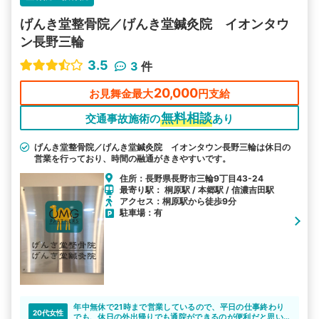
げんき堂整骨院／げんき堂鍼灸院 イオンタウ
ン長野三輪
3.5
3
件
20,000
お見舞金最大
円支給
無料相談
交通事故施術の
あり
げんき堂整骨院／げんき堂鍼灸院 イオンタウン長野三輪は休日の
営業を行っており、時間の融通がききやすいです。
住所：長野県長野市三輪9丁目43-24
最寄り駅： 桐原駅 / 本郷駅 / 信濃吉田駅
アクセス：桐原駅から徒歩9分
駐車場：有
年中無休で21時まで営業しているので、平日の仕事終わり
20代女性
でも、休日の外出帰りでも通院ができるのが便利だと思い