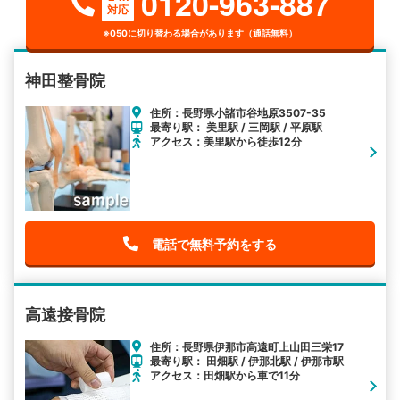
0120-963-887
対応
※050に切り替わる場合があります（通話無料）
神田整骨院
住所：長野県小諸市谷地原3507-35
最寄り駅： 美里駅 / 三岡駅 / 平原駅
アクセス：美里駅から徒歩12分
電話で無料予約をする
高遠接骨院
住所：長野県伊那市高遠町上山田三栄17
最寄り駅： 田畑駅 / 伊那北駅 / 伊那市駅
アクセス：田畑駅から車で11分