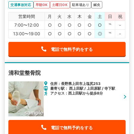
交通事故対応
早朝OK
土曜日OK
駐車場あり
鍼灸
営業時間
月
火
水
木
金
土
日
祝
7:00〜12:00
○
○
○
○
○
○
℡
-
13:00〜19:00
○
○
○
○
○
◎
℡
-
電話で無料予約をする
清和堂整骨院
住所：長野県上田市上塩尻253
最寄り駅： 西上田駅 / 上田原駅 / 寺下駅
アクセス：西上田駅から徒歩8分
電話で無料予約をする