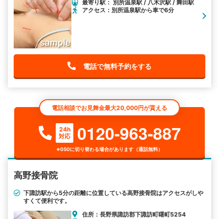
最寄り駅： 別所温泉駅 / 八木沢駅 / 舞田駅
アクセス：別所温泉駅から車で6分
電話で無料予約をする
電話相談でお見舞金最大20,000円が貰える
0120-963-887
24h
対応
※050に切り替わる場合があります（通話無料）
高野接骨院
下諏訪駅から5分の距離に位置している高野接骨院はアクセスがしや
すくて便利です。
住所：長野県諏訪郡下諏訪町曙町5254