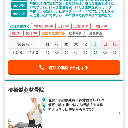
ます。
事故が原因の怪我で多いむち打ちは、適切な施術を受けた
30代男性
イオンタウンの駐車場が利用できるのも嬉しいです。
いですよね。げんき堂整骨院 げんき堂鍼灸院 イオンタウ
ン長野三輪は、むち打ちに詳しく丁寧に時間をかけて施術
事故による怪我は、仕事やプライベートで忙しくてもきち
40代女性
をしてくれます。安心して通院できますね。
んと通いたいですよね。年中無休で夜21時まで営業してい
るので、長い目でみて通院しやすいと思います。
交通事故対応
20時以降OK
土日OK
土曜日OK
日曜日OK
日祝OK
祝日OK
女性の先生在籍
駐車場あり
お見舞金
営業時間
月
火
水
木
金
土
日
祝
10:00～21:00
○
○
○
○
○
○
○
○
電話で無料予約をする
柳橋鍼灸整骨院
住所：長野県東御市祢津西宮1817-2
最寄り駅： 田中駅 / 滋野駅 / 大屋駅
アクセス：田中駅から車で5分