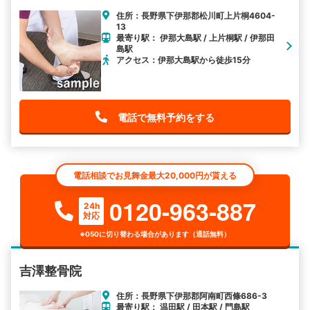
住所：長野県下伊那郡松川町上片桐4604-
13
最寄り駅： 伊那大島駅 / 上片桐駅 / 伊那田
島駅
アクセス：伊那大島駅から徒歩15分
電話で無料予約をする
電話相談でお見舞金最大20,000円が貰える
0120-963-887
24h
対応
※050に切り替わる場合があります（通話無料）
吉澤整骨院
住所：長野県下伊那郡阿南町西條686-3
最寄り駅： 温田駅 / 田本駅 / 門島駅