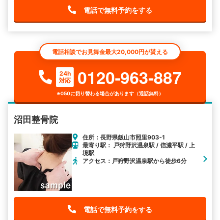
電話で無料予約をする
電話相談でお見舞金最大20,000円が貰える
0120-963-887
24h
対応
※050に切り替わる場合があります（通話無料）
沼田整骨院
住所：長野県飯山市照里903-1
最寄り駅： 戸狩野沢温泉駅 / 信濃平駅 / 上
境駅
アクセス：戸狩野沢温泉駅から徒歩6分
電話で無料予約をする