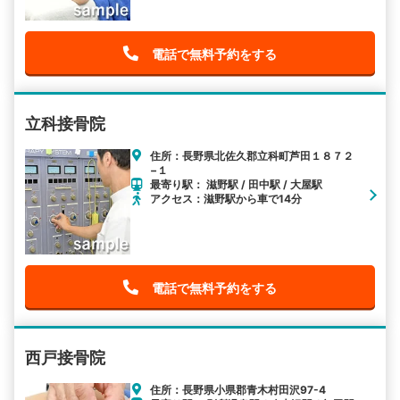
電話で無料予約をする
立科接骨院
住所：長野県北佐久郡立科町芦田１８７２
−１
最寄り駅： 滋野駅 / 田中駅 / 大屋駅
アクセス：滋野駅から車で14分
電話で無料予約をする
西戸接骨院
住所：長野県小県郡青木村田沢97-4