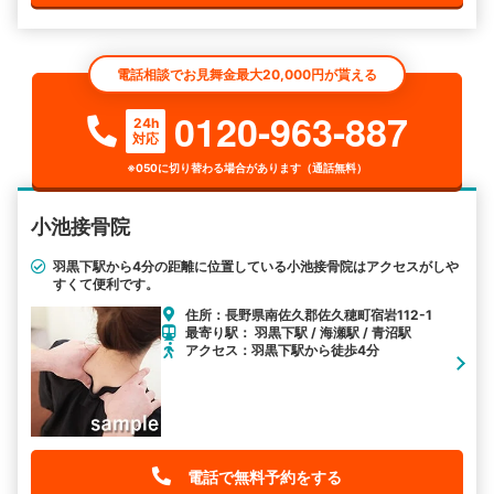
電話相談でお見舞金最大20,000円が貰える
0120-963-887
24h
対応
※050に切り替わる場合があります（通話無料）
小池接骨院
羽黒下駅から4分の距離に位置している小池接骨院はアクセスがしや
すくて便利です。
住所：長野県南佐久郡佐久穂町宿岩112-1
最寄り駅： 羽黒下駅 / 海瀬駅 / 青沼駅
アクセス：羽黒下駅から徒歩4分
電話で無料予約をする