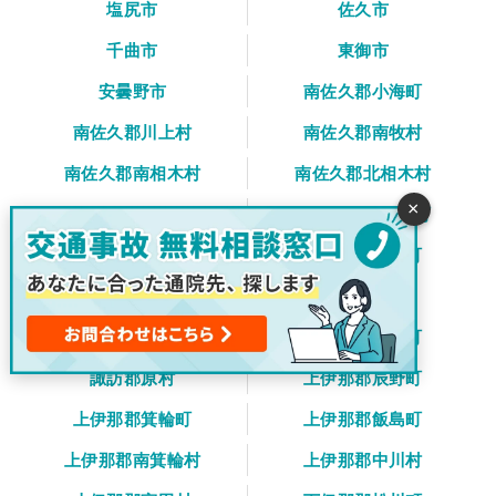
塩尻市
佐久市
千曲市
東御市
安曇野市
南佐久郡小海町
南佐久郡川上村
南佐久郡南牧村
南佐久郡南相木村
南佐久郡北相木村
×
南佐久郡佐久穂町
北佐久郡軽井沢町
北佐久郡御代田町
北佐久郡立科町
小県郡青木村
小県郡長和町
諏訪郡下諏訪町
諏訪郡富士見町
諏訪郡原村
上伊那郡辰野町
上伊那郡箕輪町
上伊那郡飯島町
上伊那郡南箕輪村
上伊那郡中川村