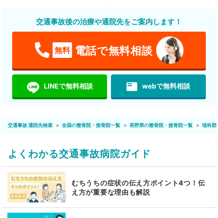
交通事故後の治療や通院先をご案内します！
電話で無料相談
無料
featured_play_list
LINEで無料相談
webで無料相談
交通事故 通院先検索
全国の整骨院・接骨院一覧
長野県の整骨院・接骨院一覧
埴科郡
よくわかる交通事故病院ガイド
むちうちの症状の伝え方ポイント4つ！伝
え方が重要な理由も解説