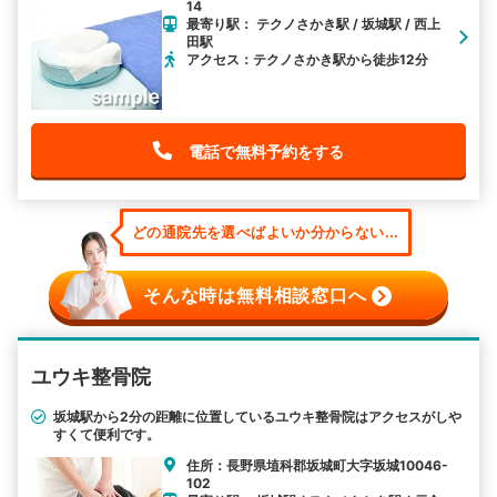
14
最寄り駅： テクノさかき駅 / 坂城駅 / 西上
田駅
アクセス：テクノさかき駅から徒歩12分
電話で無料予約をする
どの通院先を選べばよいか分からない...
そんな時は無料相談窓口へ
ユウキ整骨院
坂城駅から2分の距離に位置しているユウキ整骨院はアクセスがしや
すくて便利です。
住所：長野県埴科郡坂城町大字坂城10046-
102