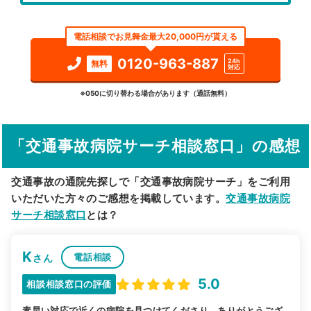
エリア
長野県
埴科郡坂城町
電話相談でお見舞金最大20,000円が貰える
検索する
0120-963-887
24h
無料
対応
詳細条件で絞り込む
※050に切り替わる場合があります（通話無料）
その他の検索方法
「交通事故病院サーチ相談窓口」の感想
駅から探す
院名から探す
交通事故の通院先探しで「交通事故病院サーチ」をご利用
いただいた方々のご感想を掲載しています。
交通事故病院
サーチ相談窓口
とは？
K
電話相談
さん
5.0
相談相談窓口の評価
素早い対応で近くの病院を見つけてくださり、ありがとうござ