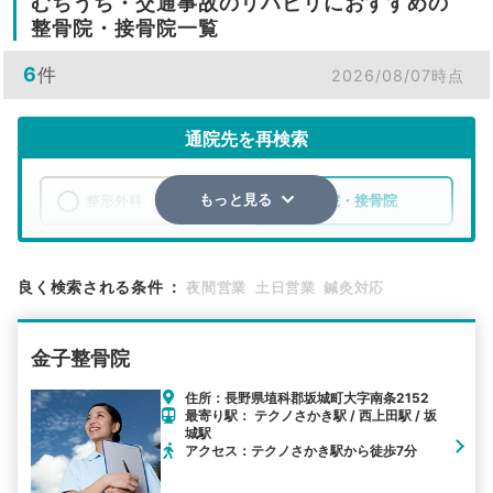
むちうち・交通事故のリハビリにおすすめの
整骨院・接骨院一覧
6
件
2026/08/07時点
通院先を再検索
整形外科
整骨院・接骨院
もっと見る
エリア
長野県
埴科郡坂城町
良く検索される条件
：
夜間営業
土日営業
鍼灸対応
検索する
金子整骨院
詳細条件で絞り込む
住所：長野県埴科郡坂城町大字南条2152
最寄り駅： テクノさかき駅 / 西上田駅 / 坂
その他の検索方法
城駅
アクセス：テクノさかき駅から徒歩7分
駅から探す
院名から探す