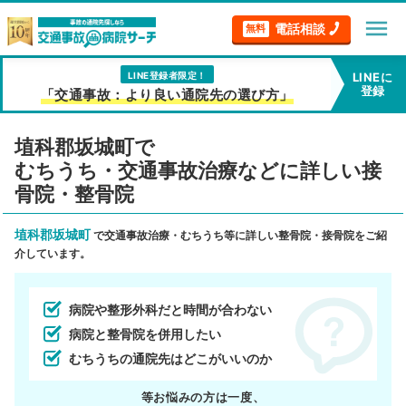
menu
電話相談
無料
LINE登録者限定！
LINEに
登録
「交通事故：より良い通院先の選び方」
埴科郡坂城町で
むちうち・交通事故治療などに詳しい接
骨院・整骨院
埴科郡坂城町
で交通事故治療・むちうち等に詳しい整骨院・接骨院をご紹
介しています。
病院や整形外科だと時間が合わない
病院と整骨院を併用したい
むちうちの通院先はどこがいいのか
等お悩みの方は一度、