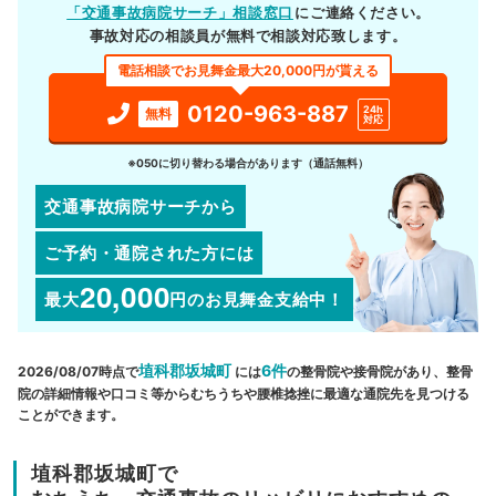
「交通事故病院サーチ」相談窓口
にご連絡ください。
事故対応の相談員が無料で相談対応致します。
電話相談でお見舞金最大20,000円が貰える
0120-963-887
24h
無料
対応
※050に切り替わる場合があります（通話無料）
交通事故病院サーチから
ご予約・通院された方には
20,000
最大
円
のお見舞金支給中！
埴科郡坂城町
6件
2026/08/07時点で
には
の整骨院や接骨院があり、整骨
院の詳細情報や口コミ等からむちうちや腰椎捻挫に最適な通院先を見つける
ことができます。
埴科郡坂城町で