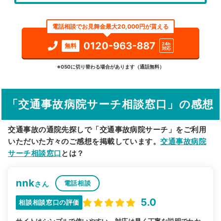
エリア
長野県
小諸市
電話相談でお見舞金最大20,000円が貰える
検索する
0120-963-887
24h
無料
対応
詳細条件で絞り込む
※050に切り替わる場合があります（通話無料）
その他の検索方法
「交通事故病院サーチ相談窓口」の感想
駅から探す
院名から探す
交通事故の通院先探しで「交通事故病院サーチ」をご利用
いただいた方々のご感想を掲載しています。
交通事故病院
サーチ相談窓口
とは？
nnk
電話相談
さん
5.0
相談相談窓口の評価
サイトはシンプルで使いやすい。対応は早く丁寧な説明でわか