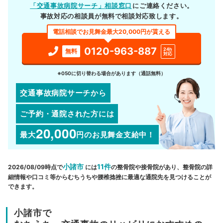
「交通事故病院サーチ」相談窓口
にご連絡ください。
事故対応の相談員が無料で相談対応致します。
電話相談でお見舞金最大20,000円が貰える
0120-963-887
24h
無料
対応
※050に切り替わる場合があります（通話無料）
交通事故病院サーチから
ご予約・通院された方には
20,000
最大
円
のお見舞金支給中！
小諸市
11件
2026/08/09時点で
には
の整骨院や接骨院があり、整骨院の詳
細情報や口コミ等からむちうちや腰椎捻挫に最適な通院先を見つけることが
できます。
小諸市で