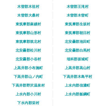
木曽郡木祖村
木曽郡王滝村
木曽郡大桑村
木曽郡木曽町
東筑摩郡麻績村
東筑摩郡生坂村
東筑摩郡山形村
東筑摩郡朝日村
東筑摩郡筑北村
北安曇郡池田町
北安曇郡松川村
北安曇郡白馬村
北安曇郡小谷村
埴科郡坂城町
上高井郡小布施町
上高井郡高山村
下高井郡山ノ内町
下高井郡木島平村
下高井郡野沢温泉村
上水内郡信濃町
上水内郡小川村
上水内郡飯綱町
下水内郡栄村