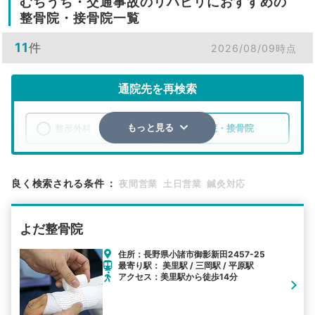
むちうち・交通事故のリハビリにおすすめの
整骨院・接骨院一覧
11
件
2026/08/09時点
通院先を再検索
整形外科
整骨院・接骨院
もっと見る
エリア
長野県
小諸市
良く検索される条件
：
夜間営業
土日営業
鍼灸対応
検索する
よだ整骨院
詳細条件で絞り込む
住所：長野県小諸市御影新田2457-25
最寄り駅： 美里駅 / 三岡駅 / 平原駅
その他の検索方法
アクセス：美里駅から徒歩14分
駅から探す
院名から探す