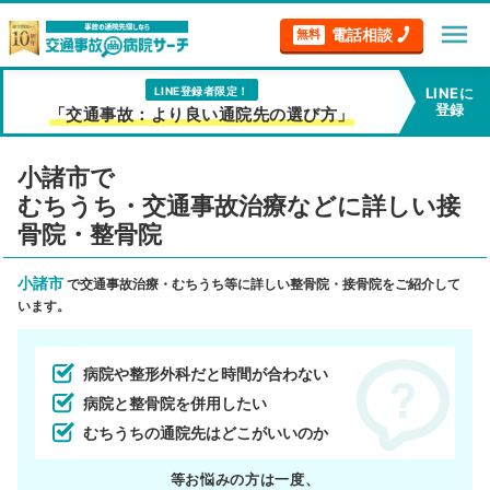
menu
電話相談
無料
LINE登録者限定！
LINEに
登録
「交通事故：より良い通院先の選び方」
小諸市で
むちうち・交通事故治療などに詳しい接
骨院・整骨院
小諸市
で交通事故治療・むちうち等に詳しい整骨院・接骨院をご紹介して
います。
病院や整形外科だと時間が合わない
病院と整骨院を併用したい
むちうちの通院先はどこがいいのか
等お悩みの方は一度、