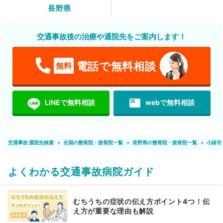
長野県
交通事故後の治療や通院先をご案内します！
電話で無料相談
無料
featured_play_list
LINEで無料相談
webで無料相談
交通事故 通院先検索
全国の整骨院・接骨院一覧
長野県の整骨院・接骨院一覧
小諸市
よくわかる交通事故病院ガイド
むちうちの症状の伝え方ポイント4つ！伝
え方が重要な理由も解説