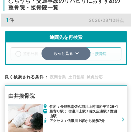
むちうち・交通事故のリハビリにおすすめの
整骨院・接骨院一覧
1
件
2026/08/10時点
通院先を再検索
整形外科
整骨院・接骨院
もっと見る
エリア
長野県
南佐久郡川上村
良く検索される条件
：
夜間営業
土日営業
鍼灸対応
検索する
由井接骨院
詳細条件で絞り込む
住所：長野県南佐久郡川上村御所平1125-1
最寄り駅： 信濃川上駅 / 佐久広瀬駅 / 野辺
その他の検索方法
山駅
アクセス：信濃川上駅から徒歩7分
駅から探す
院名から探す