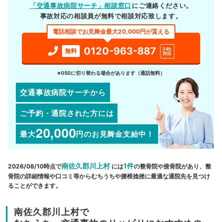
「交通事故病院サーチ」相談窓口
にご連絡ください。
事故対応の相談員が無料で相談対応致します。
電話相談でお見舞金最大20,000円が貰える
0120-963-887
24h
無料
対応
※050に切り替わる場合があります（通話無料）
交通事故病院サーチから
ご予約・通院された方には
20,000
最大
円
のお見舞金支給中！
南佐久郡川上村
1件
2026/08/10時点で
には
の整骨院や接骨院があり、整
骨院の詳細情報や口コミ等からむちうちや腰椎捻挫に最適な通院先を見つけ
ることができます。
南佐久郡川上村で