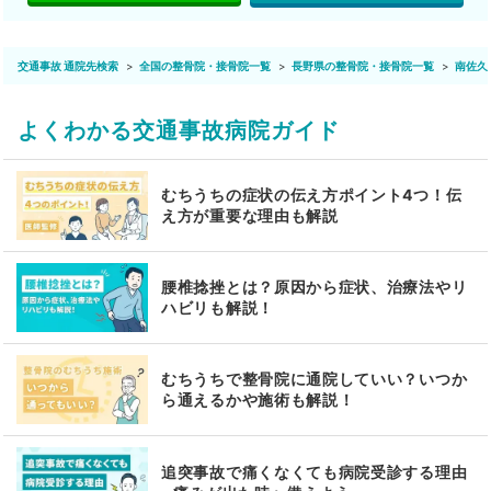
交通事故 通院先検索
全国の整骨院・接骨院一覧
長野県の整骨院・接骨院一覧
南佐久
よくわかる交通事故病院ガイド
むちうちの症状の伝え方ポイント4つ！伝
え方が重要な理由も解説
腰椎捻挫とは？原因から症状、治療法やリ
ハビリも解説！
むちうちで整骨院に通院していい？いつか
ら通えるかや施術も解説！
追突事故で痛くなくても病院受診する理由