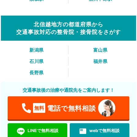
北信越地方の都道府県から
交通事故対応の整骨院・接骨院をさがす
新潟県
富山県
石川県
福井県
長野県
交通事故後の治療や通院先をご案内します！
電話で無料相談
無料
featured_play_list
LINEで無料相談
webで無料相談