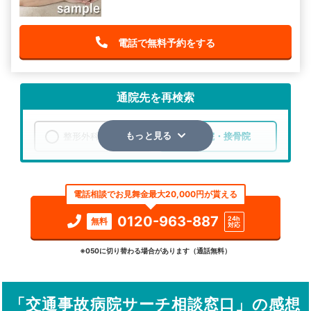
電話で無料予約をする
通院先を再検索
整形外科
整骨院・接骨院
もっと見る
エリア
長野県
南佐久郡川上村
電話相談でお見舞金最大20,000円が貰える
検索する
0120-963-887
24h
無料
対応
詳細条件で絞り込む
※050に切り替わる場合があります（通話無料）
その他の検索方法
「交通事故病院サーチ相談窓口」の感想
駅から探す
院名から探す