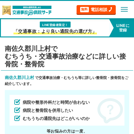
menu
電話相談
無料
LINE登録者限定！
LINEに
登録
「交通事故：より良い通院先の選び方」
南佐久郡川上村で
むちうち・交通事故治療などに詳しい接
骨院・整骨院
南佐久郡川上村
で交通事故治療・むちうち等に詳しい整骨院・接骨院をご
紹介しています。
病院や整形外科だと時間が合わない
病院と整骨院を併用したい
むちうちの通院先はどこがいいのか
等お悩みの方は一度、