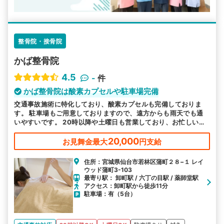
整骨院・接骨院
かば整骨院
4.5
-
件
かば整骨院は酸素カプセルや駐車場完備
交通事故施術に特化しており、酸素カプセルも完備しておりま
す。 駐車場もご用意しておりますので、遠方からも雨天でも通
いやすいです。 20時以降や土曜日も営業しており、お忙しい方
にも通いやすい環境を整えて、皆様のお越しをお待ちしておりま
す。
20,000
お見舞金最大
円支給
住所：宮城県仙台市若林区蒲町２８−１ レイ
ウッド蒲町3-103
最寄り駅： 卸町駅 / 六丁の目駅 / 薬師堂駅
アクセス：卸町駅から徒歩11分
駐車場：有（5台）