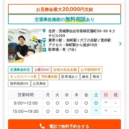
忙しい方も通いやすいと好評です。
20,000
お見舞金最大
円支給
無料相談
交通事故施術の
あり
住所：宮城県仙台市若林区蒲町35-35 キク
チビル103
最寄り駅： 卸町駅 / 六丁の目駅 / 荒井駅
アクセス：卸町駅から徒歩13分
駐車場：有（7台）
交通事故対応
土曜日OK
女性の先生在籍
お子様同伴可
キッズスペース有
予約優先制
駐車場あり
鍼灸
整体
無料相談OK
お見舞金
営業時間
月
火
水
木
金
土
日
祝
9:00〜12:00
○
○
○
○
○
○
℡
-
15:00〜19:30
○
○
○
◎
○
℡
℡
-
電話で無料予約をする