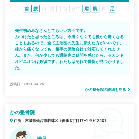
首
腰
頭
肘
手首
背中
肩
腕
膝
足
先生初めみなさんとてもいい方々です。
ぶつけたと思ったところは、今痛くなくても後から痛くなる
こともあるので、全て主治医の先生に伝えた方がいいです。
後から痛くなっても、相手の保険会社で対応してくれませ
ん。また、何か少しでも通院先に疑問を感じたら、セカンド
オピニオンは必須です。わたしはそれで骨折が見つかりまし
た。
投稿日：2021-04-26
かの整骨院の詳細を見る
かの整骨院
住所：宮城県仙台市若林区上飯田3丁目17−1 ラピス101
満足