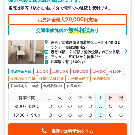
若松整骨院 若林区院は駅近です。
当院は最寄り駅から徒歩3分で電車での通院も便利です。
20,000
お見舞金最大
円支給
無料相談
交通事故施術の
あり
住所：宮城県仙台市若林区大和町4-19-22
サンデー仙台卸町店2F
最寄り駅： 卸町駅 / 薬師堂駅 / 六丁の目駅
アクセス：卸町駅から徒歩2分
駐車場：有（300台）
交通事故対応
土日OK
土曜日OK
日曜日OK
日祝OK
祝日OK
女性の先生在籍
妊婦さん対応可
お子様同伴可
予約優先制
駐車場あり
鍼灸
無料相談OK
お見舞金
営業時間
月
火
水
木
金
土
日
祝
9:00～13:00
○
○
○
○
○
○
○
○
15:00～19:00
○
○
○
○
○
○
○
○
電話で無料予約をする