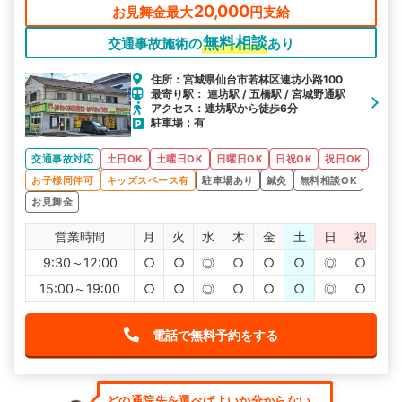
20,000
お見舞金最大
円支給
無料相談
交通事故施術の
あり
住所：宮城県仙台市若林区連坊小路100
最寄り駅： 連坊駅 / 五橋駅 / 宮城野通駅
アクセス：連坊駅から徒歩6分
駐車場：有
交通事故対応
土日OK
土曜日OK
日曜日OK
日祝OK
祝日OK
お子様同伴可
キッズスペース有
駐車場あり
鍼灸
無料相談OK
お見舞金
営業時間
月
火
水
木
金
土
日
祝
9:30～12:00
○
○
◎
○
○
○
◎
○
15:00～19:00
○
○
◎
○
○
○
◎
○
電話で無料予約をする
どの通院先を選べばよいか分からない...