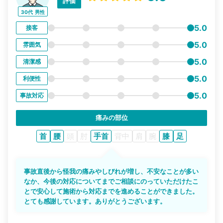
評価
30代
男性
5.0
接客
5.0
雰囲気
5.0
清潔感
5.0
利便性
5.0
事故対応
痛みの部位
首
腰
頭
肘
手首
背中
肩
腕
膝
足
事故直後から怪我の痛みやしびれが増し、不安なことが多い
なか、今後の対応についてまでご相談にのっていただけたこ
とで安心して施術から対応までを進めることができました。
とても感謝しています。ありがとうございます。