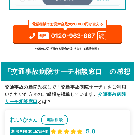
エリア
宮城県
仙台市若林区
電話相談でお見舞金最大20,000円が貰える
検索する
0120-963-887
24h
無料
対応
詳細条件で絞り込む
※050に切り替わる場合があります（通話無料）
その他の検索方法
「交通事故病院サーチ相談窓口」の感想
駅から探す
院名から探す
交通事故の通院先探しで「交通事故病院サーチ」をご利用
いただいた方々のご感想を掲載しています。
交通事故病院
サーチ相談窓口
とは？
れいか
電話相談
さん
5.0
相談相談窓口の評価