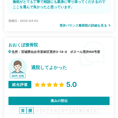
施術がとても丁寧で相談にも親身に寄り添ってくださるので
ここを選んで良かったと思っています。
投稿日：2025-04-02
荒井バランス整骨院の詳細を見る
おおくぼ接骨院
住所：宮城県仙台市若林区荒井3-14-4 ボヌール荒井Ⅲ4号室
通院してよかった
50代
女性
5.0
総合評価
痛みの部位
首
腰
頭
肘
手首
背中
肩
腕
膝
足