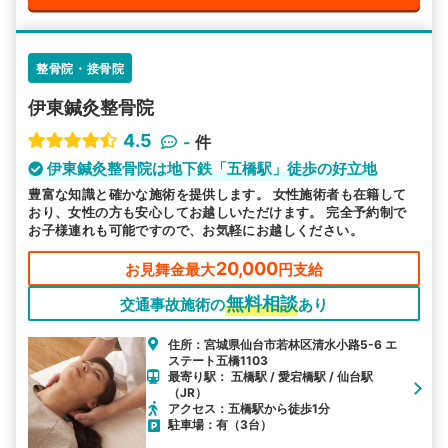
整骨院・接骨院
伊東鍼灸整骨院
4.5
-
件
伊東鍼灸整骨院は地下鉄「五橋駅」徒歩の好立地
豊富な知識と確かな施術を提供します。 女性施術者も在籍して
おり、女性の方も安心してお越しいただけます。 完全予約制で
お子様連れも可能ですので、お気軽にお越しください。
20,000
お見舞金最大
円支給
無料相談
交通事故施術の
あり
住所：宮城県仙台市若林区清水小路5-6 エ
ステート五橋1103
最寄り駅： 五橋駅 / 愛宕橋駅 / 仙台駅
（JR）
アクセス：五橋駅から徒歩1分
駐車場：有（3台）