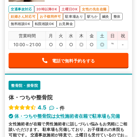
交通事故対応
20時以降OK
土曜日OK
女性の先生在籍
妊婦さん対応可
お子様同伴可
駐車場あり
駅ちか
鍼灸
整体
無料相談OK
転院相談OK
お見舞金
営業時間
月
火
水
木
金
土
日
祝
10:00～21:00
○
○
○
◎
○
◎
℡
-
電話で無料予約をする
整骨院・接骨院
体・つちや整骨院
4.5
-
件
体・つちや整骨院は女性施術者在籍で駐車場も完備
女性施術者が在籍で男性施術者に話しづらい悩みもお気軽にご相
談いただけます。 駐車場も完備しており、お子様連れの来院も
可能です。 交通事故施術が得意で、土曜日も受付ているのでお