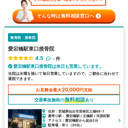
そんな時は無料相談窓口へ
整骨院・接骨院
愛宕橋駅東口接骨院
4.5
-
件
愛宕橋駅東口接骨院は休日も営業しています。
当院は水曜を除いて毎日営業していますので、ご都合に合わせて
通院できます。
20,000
お見舞金最大
円支給
無料相談
交通事故施術の
あり
住所：宮城県仙台市若林区土樋68-7
最寄り駅： 愛宕橋駅 / 五橋駅 / 河原町駅
アクセス：愛宕橋駅から徒歩2分
駐車場：有り（20台）