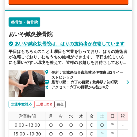
整骨院・接骨院
あいや鍼灸接骨院
あいや鍼灸接骨院は、はりの施術者が在籍しています
平日はもちろんのこと土曜日も営業を行っており、はりの施術者
が在籍しており、むちうちの施術ができます。 平日お忙しい方
にも通いやすい環境を整えて、皆様のお越しをお待ちしておりま
す。
住所：宮城県仙台市若林区伊在東田24 イー
ストビレッジ
最寄り駅： 六丁の目駅 / 荒井駅 / 卸町駅
アクセス：六丁の目駅から徒歩6分
交通事故対応
土曜日OK
鍼灸
営業時間
月
火
水
木
金
土
日
祝
9:00～13:00
○
○
○
○
○
○
℡
-
15:00～19:30
○
○
○
○
○
℡
℡
-