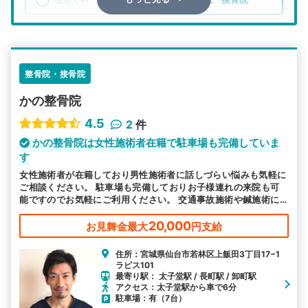
エリア
宮城県
仙台市若林区
検索する
整骨院・接骨院
かの整骨院
詳細条件で絞り込む
4.5
2
件
その他の検索方法
かの整骨院は女性施術者在籍で駐車場も完備していま
す
駅から探す
院名から探す
女性施術者が在籍しており男性施術者に話しづらい悩みも気軽に
ご相談ください。 駐車場も完備しておりお子様連れの来院も可
能ですのでお気軽にご利用ください。 交通事故施術や鍼施術に
も特化しており、土曜日も受付ているのでお忙しい方も通いやす
いと好評です。
20,000
お見舞金最大
円支給
住所：宮城県仙台市若林区上飯田3丁目17−1
ラピス101
最寄り駅： 太子堂駅 / 長町駅 / 卸町駅
アクセス：太子堂駅から車で6分
駐車場：有（7台）