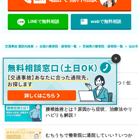
featured_play_list
LINEで無料相談
webで無料相談
交通事故 通院先検索
全国の整骨院・接骨院一覧
宮城県の整骨院・接骨院一覧
仙台市
×
よくわかる交通事故病院ガイド
むちうちの症状の伝え方ポイント4つ！伝
え方が重要な理由も解説
腰椎捻挫とは？原因から症状、治療法やリ
ハビリも解説！
むちうちで整骨院に通院していい？いつか