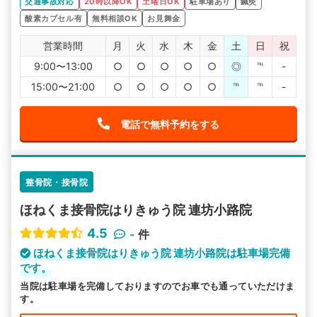
交通事故対応
20時以降OK
土曜日OK
駐車場あり
鍼灸
酸素カプセル有
無料相談OK
お見舞金
営業時間
月
火
水
木
金
土
日
祝
9:00〜13:00
○
○
○
○
○
◎
℡
-
15:00〜21:00
○
○
○
○
○
℡
℡
-
電話で無料予約をする
整骨院・接骨院
ほねくま接骨院はりきゅう院 連坊小路院
4.5
-
件
ほねくま接骨院はりきゅう院 連坊小路院は駐車場完備
です。
当院は駐車場を完備しておりますのでお車でも通っていただけま
す。