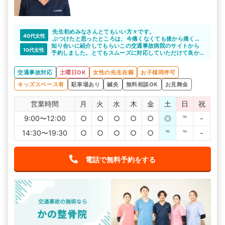
先生初めみなさんとてもいい方々です。
40代女性
ぶつけたと思ったところは、今痛くなくても後から痛くな
知り合いに紹介してもらいこの交通事故病院のサイトから
ることもあるので、全て主治医の先生に伝えた方がいいで
10代女性
予約しました。とてもスムーズに対応していただけて良か
す。後から痛くなっても、相手の保険会社で対応してくれ
ったです。紹介いただいたかの接骨院の対応も良く、満足
ません。また、何か少しでも通院先に疑問を感じたら、セ
しています。
カンドオピニオンは必須です。わたしはそれで骨折が見つ
交通事故対応
土曜日OK
女性の先生在籍
お子様同伴可
かりました。
キッズスペース有
駐車場あり
鍼灸
無料相談OK
お見舞金
営業時間
月
火
水
木
金
土
日
祝
9:00〜12:00
○
○
○
○
○
◎
℡
-
14:30〜19:30
○
○
○
○
○
℡
℡
-
電話で無料予約をする