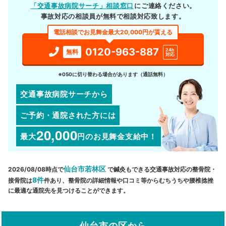
「交通事故病院サーチ」相談窓口
にご連絡ください。
事故対応の相談員が無料で相談対応致します。
電話相談でお見舞金最大20,000円が貰える
0120-963-887
24h
無料
対応
※050に切り替わる場合があります（通話無料）
交通事故病院サーチから
ご予約・通院された方には
20,000
最大
円
のお見舞金支給中！
仙台市若林区
2026/08/08時点で
で鍼灸もできる交通事故対応の整骨院・
8件
接骨院は
件あり、整骨院の詳細情報や口コミ等からむちうちや腰椎捻挫
に最適な通院先を見つけることができます。
仙台市の区から