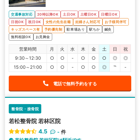
交通事故対応
20時以降OK
土日OK
土曜日OK
日曜日OK
日祝OK
祝日OK
女性の先生在籍
妊婦さん対応可
お子様同伴可
キッズスペース有
予約優先制
駐車場あり
駅ちか
鍼灸
無料相談OK
お見舞金
営業時間
月
火
水
木
金
土
日
祝
9:30～12:30
○
○
-
○
○
○
◎
◎
15:00～21:00
○
○
-
○
○
◎
℡
-
電話で無料予約をする
整骨院・接骨院
若松整骨院 若林区院
4.5
-
件