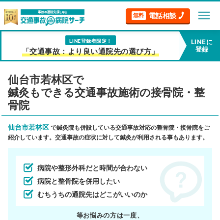
menu
電話相談
無料
LINE登録者限定！
LINEに
登録
「交通事故：より良い通院先の選び方」
仙台市若林区で
鍼灸もできる交通事故施術の接骨院・整
骨院
仙台市若林区
で鍼灸院も併設している交通事故対応の整骨院・接骨院をご
紹介しています。交通事故の症状に対して鍼灸が利用される事もあります。
病院や整形外科だと時間が合わない
病院と整骨院を併用したい
むちうちの通院先はどこがいいのか
等お悩みの方は一度、