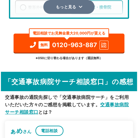
整形外科
整骨院・接骨院
もっと見る
エリア
宮城県
仙台市太白区
電話相談でお見舞金最大20,000円が貰える
検索する
0120-963-887
24h
無料
対応
詳細条件で絞り込む
※050に切り替わる場合があります（通話無料）
その他の検索方法
「交通事故病院サーチ相談窓口」の感想
駅から探す
院名から探す
交通事故の通院先探しで「交通事故病院サーチ」をご利用
いただいた方々のご感想を掲載しています。
交通事故病院
サーチ相談窓口
とは？
ぁめ
電話相談
さん