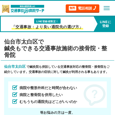
menu
電話相談
無料
LINE登録者限定！
LINEに
登録
「交通事故：より良い通院先の選び方」
仙台市太白区で
鍼灸もできる交通事故施術の接骨院・整
骨院
仙台市太白区
で鍼灸院も併設している交通事故対応の整骨院・接骨院をご
紹介しています。交通事故の症状に対して鍼灸が利用される事もあります。
病院や整形外科だと時間が合わない
病院と整骨院を併用したい
むちうちの通院先はどこがいいのか
等お悩みの方は一度、