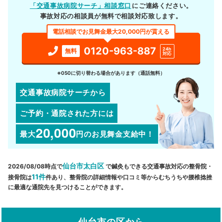
「交通事故病院サーチ」相談窓口
にご連絡ください。
事故対応の相談員が無料で相談対応致します。
電話相談でお見舞金最大20,000円が貰える
0120-963-887
24h
無料
対応
※050に切り替わる場合があります（通話無料）
交通事故病院サーチから
ご予約・通院された方には
20,000
最大
円
のお見舞金支給中！
仙台市太白区
2026/08/08時点で
で鍼灸もできる交通事故対応の整骨院・
11件
接骨院は
件あり、整骨院の詳細情報や口コミ等からむちうちや腰椎捻挫
に最適な通院先を見つけることができます。
仙台市の区から