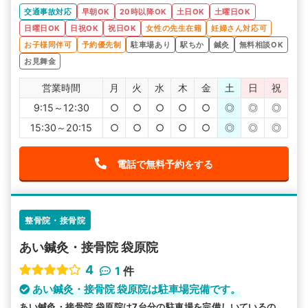
交通事故対応
早朝OK
20時以降OK
土日OK
土曜日OK
日曜日OK
日祝OK
祝日OK
女性の先生在籍
妊婦さん対応可
お子様同伴可
予約優先制
駐車場あり
駅ちか
鍼灸
無料相談OK
お見舞金
営業時間
月
火
水
木
金
土
日
祝
9:15～12:30
○
○
○
○
○
◎
◎
◎
15:30～20:15
○
○
○
○
○
◎
◎
◎
電話で無料予約をする
整骨院・接骨院
あい鍼灸・接骨院 袋原院
4
1
件
あい鍼灸・接骨院 袋原院は駐車場完備です。
あい鍼灸・接骨院 袋原院は7台分の駐車場を完備しいているの