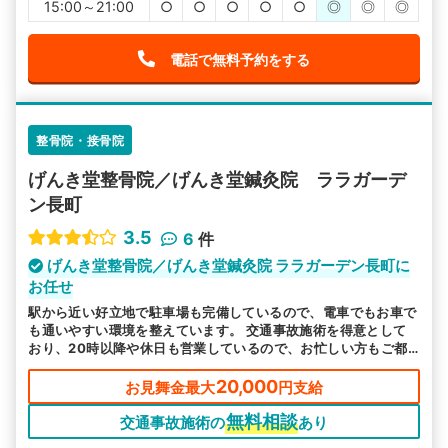
15:00～21:00
○
○
○
○
○
◎
◎
◎
電話で無料予約をする
整骨院・接骨院
げんき堂整骨院／げんき堂鍼灸院 ララガーデ
ン長町
3.5
6
件
げんき堂整骨院／げんき堂鍼灸院 ララガーデン長町に
お任せ
駅から近い好立地で駐車場も完備しているので、電車でもお車で
も通いやすい環境を整えています。 交通事故施術を得意として
おり、20時以降や休日も営業しているので、お忙しい方もご都
合に合わせてお越しいただけます。
20,000
お見舞金最大
円支給
無料相談
交通事故施術の
あり