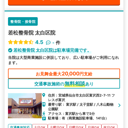
整骨院・接骨院
若松整骨院 太白区院
4.5
-
件
若松整骨院 太白区院は駐車場完備です。
当院は大型商業施設に併設しており、広い駐車場がご利用になれ
ます。
20,000
お見舞金最大
円支給
無料相談
交通事故施術の
あり
住所：宮城県仙台市太白区富沢西2-7-11 フ
レスポ富沢
最寄り駅： 富沢駅 / 太子堂駅 / 八木山動物
公園駅
アクセス：富沢駅から車で3分
駐車場：有（商業施設駐車場、141台）
交通事故対応
土日OK
土曜日OK
日曜日OK
日祝OK
祝日OK