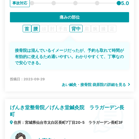
5.0
事故対応
痛みの部位
首
腰
頭
肘
手首
背中
肩
腕
膝
足
接骨院は混んでいるイメージだったが、予約も取れて時間が
有効的に使えるため通いやすい。わかりやすくて、丁寧なの
で安心できる。
投稿日：2023-09-29
あい鍼灸・接骨院 袋原院の詳細を見る
げんき堂整骨院／げんき堂鍼灸院 ララガーデン長
町
住所：宮城県仙台市太白区長町7丁目20-5 ララガーデン長町3F