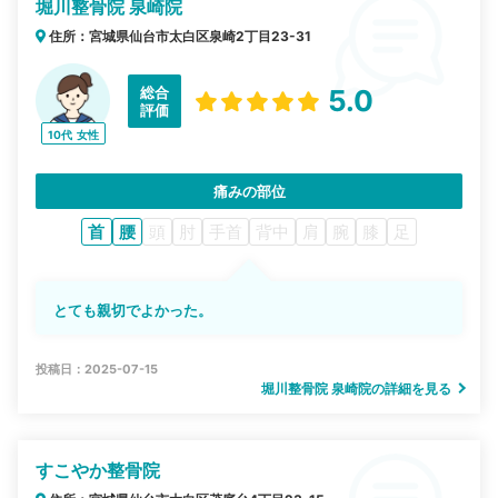
堀川整骨院 泉崎院
住所：宮城県仙台市太白区泉崎2丁目23-31
総合
5.0
評価
10代
女性
痛みの部位
首
腰
頭
肘
手首
背中
肩
腕
膝
足
とても親切でよかった。
投稿日：2025-07-15
堀川整骨院 泉崎院の詳細を見る
すこやか整骨院