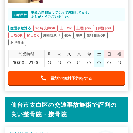
事故の怪我治してくれて感謝してます。
30代男性
ありがとうございました。
交通事故対応
20時以降OK
土日OK
土曜日OK
日曜日OK
日祝OK
祝日OK
駐車場あり
鍼灸
整体
無料相談OK
お見舞金
営業時間
月
火
水
木
金
土
日
祝
10:00～21:00
○
○
○
○
○
○
○
○
電話で無料予約をする
仙台市太白区の交通事故施術で評判の
良い整骨院・接骨院