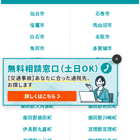
仙台市
石巻市
塩竈市
気仙沼市
白石市
名取市
角田市
多賀城市
×
岩沼市
登米市
栗原市
東松島市
大崎市
富谷市
刈田郡蔵王町
刈田郡七ヶ宿町
柴田郡大河原町
柴田郡村田町
柴田郡柴田町
柴田郡川崎町
伊具郡丸森町
亘理郡亘理町