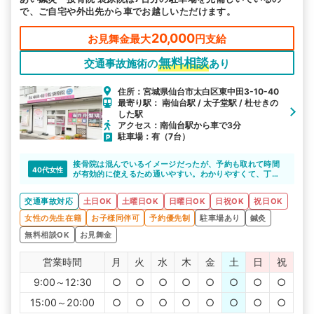
で、ご自宅や外出先から車でお越しいただけます。
20,000
お見舞金最大
円支給
無料相談
交通事故施術の
あり
住所：宮城県仙台市太白区東中田3-10-40
最寄り駅： 南仙台駅 / 太子堂駅 / 杜せきの
した駅
アクセス：南仙台駅から車で3分
駐車場：有（7台）
接骨院は混んでいるイメージだったが、予約も取れて時間
40代女性
が有効的に使えるため通いやすい。わかりやすくて、丁寧
なので安心できる。
交通事故対応
土日OK
土曜日OK
日曜日OK
日祝OK
祝日OK
女性の先生在籍
お子様同伴可
予約優先制
駐車場あり
鍼灸
無料相談OK
お見舞金
営業時間
月
火
水
木
金
土
日
祝
9:00～12:30
○
○
○
○
○
○
○
○
15:00～20:00
○
○
○
○
○
○
○
○