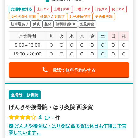
交通事故対応
土日OK
土曜日OK
日曜日OK
日祝OK
祝日OK
女性の先生在籍
妊婦さん対応可
お子様同伴可
予約優先制
駐車場あり
鍼灸
整体
無料相談OK
お見舞金
営業時間
月
火
水
木
金
土
日
祝
9:00～13:00
○
○
○
○
○
○
○
○
15:00～20:00
○
○
○
○
○
○
○
○
電話で無料予約をする
整骨院・接骨院
げんきや接骨院・はり灸院 西多賀
4
-
件
げんきや接骨院・はり灸院 西多賀は休日も午後まで営
業しています。