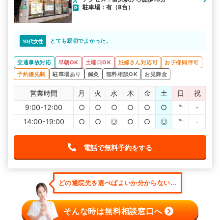
駐車場：有（8台）
とても親切でよかった。
10代女性
交通事故対応
早朝OK
土曜日OK
妊婦さん対応可
お子様同伴可
予約優先制
駐車場あり
鍼灸
無料相談OK
お見舞金
営業時間
月
火
水
木
金
土
日
祝
9:00-12:00
○
○
○
○
○
○
℡
-
14:00-19:00
○
○
◎
○
○
◎
℡
-
電話で無料予約をする
どの通院先を選べばよいか分からない...
そんな時は無料相談窓口へ