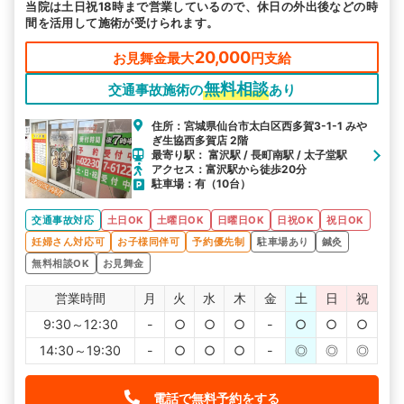
当院は土日祝18時まで営業しているので、休日の外出後などの時
間を活用して施術が受けられます。
20,000
お見舞金最大
円支給
無料相談
交通事故施術の
あり
住所：宮城県仙台市太白区西多賀3-1-1 みや
ぎ生協西多賀店 2階
最寄り駅： 富沢駅 / 長町南駅 / 太子堂駅
アクセス：富沢駅から徒歩20分
駐車場：有（10台）
交通事故対応
土日OK
土曜日OK
日曜日OK
日祝OK
祝日OK
妊婦さん対応可
お子様同伴可
予約優先制
駐車場あり
鍼灸
無料相談OK
お見舞金
営業時間
月
火
水
木
金
土
日
祝
9:30～12:30
-
○
○
○
-
○
○
○
14:30～19:30
-
○
○
○
-
◎
◎
◎
電話で無料予約をする