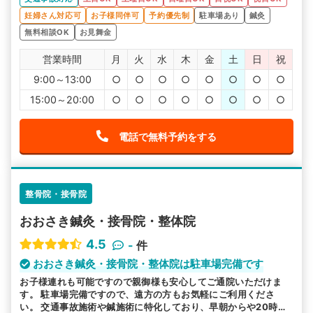
妊婦さん対応可
お子様同伴可
予約優先制
駐車場あり
鍼灸
無料相談OK
お見舞金
営業時間
月
火
水
木
金
土
日
祝
9:00～13:00
○
○
○
○
○
○
○
○
15:00～20:00
○
○
○
○
○
○
○
○
電話で無料予約をする
整骨院・接骨院
おおさき鍼灸・接骨院・整体院
4.5
-
件
おおさき鍼灸・接骨院・整体院は駐車場完備です
お子様連れも可能ですので親御様も安心してご通院いただけま
す。 駐車場完備ですので、遠方の方もお気軽にご利用くださ
い。 交通事故施術や鍼施術に特化しており、早朝からや20時以