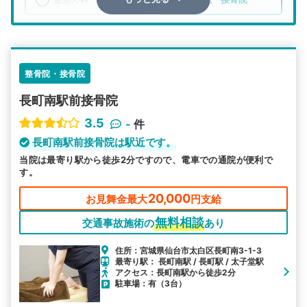
エリア
宮城県
仙台市太白区
検索する
整骨院・接骨院
長町南駅前接骨院
詳細条件で絞り込む
3.5
-
件
その他の検索方法
長町南駅前接骨院は駅近です。
当院は最寄り駅から徒歩2分ですので、電車での通院が便利で
駅から探す
院名から探す
す。
20,000
お見舞金最大
円支給
無料相談
交通事故施術の
あり
住所：宮城県仙台市太白区長町南3-1-3
最寄り駅： 長町南駅 / 長町駅 / 太子堂駅
アクセス：長町南駅から徒歩2分
駐車場：有（3台）