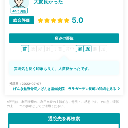
大変良かった
40代
男性
5.0
総合評価
痛みの部位
首
腰
頭
肘
手首
背中
肩
腕
膝
足
雰囲気も良く印象も良く、大変良かったです。
投稿日：2022-07-07
げんき堂整骨院／げんき堂鍼灸院 ララガーデン長町の詳細を見る
※評判はご利用者様のご利用当時の主観的なご意見・ご感想です。その点ご理解
の上、一つの参考としてご活用ください。
通院先を再検索