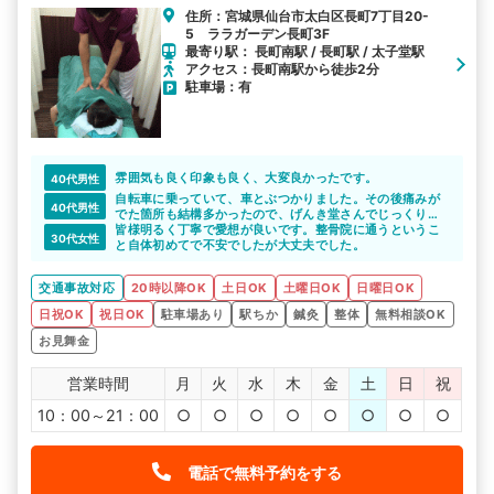
住所：宮城県仙台市太白区長町7丁目20-
5 ララガーデン長町3F
最寄り駅： 長町南駅 / 長町駅 / 太子堂駅
アクセス：長町南駅から徒歩2分
駐車場：有
雰囲気も良く印象も良く、大変良かったです。
40代男性
自転車に乗っていて、車とぶつかりました。その後痛みが
40代男性
でた箇所も結構多かったので、げんき堂さんでじっくり見
てもらえて本当に良かったと思います。
皆様明るく丁寧で愛想が良いです。整骨院に通うというこ
30代女性
ありがとうございました。
と自体初めてで不安でしたが大丈夫でした。
また、事故後の対応などいろいろ相談にのってもらった交
通事故病院の相談員の方もありがとうございました。
交通事故対応
20時以降OK
土日OK
土曜日OK
日曜日OK
日祝OK
祝日OK
駐車場あり
駅ちか
鍼灸
整体
無料相談OK
お見舞金
営業時間
月
火
水
木
金
土
日
祝
10：00～21：00
○
○
○
○
○
○
○
○
電話で無料予約をする