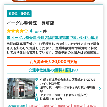
整骨院・接骨院
イーグル整骨院 長町店
4
-
件
イーグル整骨院 長町店は駐車場完備で通いやすい環境
当院は駐車場完備で、お子様連れでお越しいただけますので親御
さんも安心してお越しください。 交通事故施術や鍼施術に特化
しており休日も営業しています。交通事故のお悩みは実績豊富な
当院へお任せください。
20,000
お見舞金最大
円支給
無料相談
交通事故施術の
あり
住所：宮城県仙台市太白区長町2-6-27 US
ハイツ102号室
最寄り駅： 長町一丁目駅 / 長町駅 / 長町南
駅
アクセス：長町一丁目駅から徒歩7分
駐車場：有（5台）
交通事故対応
土日OK
土曜日OK
日曜日OK
日祝OK
祝日OK