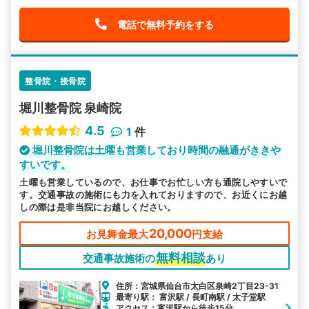
電話で無料予約をする
整骨院・接骨院
堀川整骨院 泉崎院
4.5
1
件
堀川整骨院は土曜も営業しており時間の融通がききや
すいです。
土曜も営業しているので、お仕事でお忙しい方も通院しやすいで
す。交通事故の施術にも力を入れておりますので、お近くにお越
しの際は是非当院にお越しください。
20,000
お見舞金最大
円支給
無料相談
交通事故施術の
あり
住所：宮城県仙台市太白区泉崎2丁目23-31
最寄り駅： 富沢駅 / 長町南駅 / 太子堂駅
アクセス：富沢駅から徒歩15分