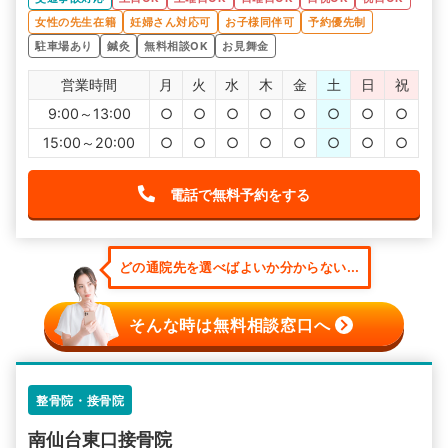
女性の先生在籍
妊婦さん対応可
お子様同伴可
予約優先制
駐車場あり
鍼灸
無料相談OK
お見舞金
営業時間
月
火
水
木
金
土
日
祝
9:00～13:00
○
○
○
○
○
○
○
○
15:00～20:00
○
○
○
○
○
○
○
○
電話で無料予約をする
どの通院先を選べばよいか分からない...
そんな時は無料相談窓口へ
整骨院・接骨院
南仙台東口接骨院