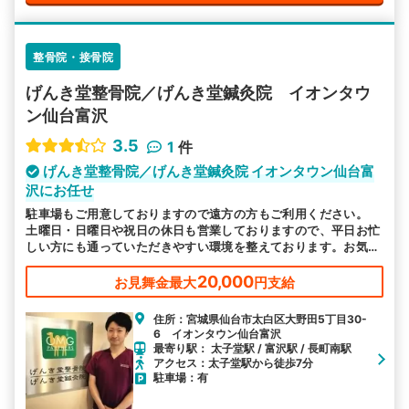
整骨院・接骨院
げんき堂整骨院／げんき堂鍼灸院 イオンタウ
ン仙台富沢
3.5
1
件
げんき堂整骨院／げんき堂鍼灸院 イオンタウン仙台富
沢にお任せ
駐車場もご用意しておりますので遠方の方もご利用ください。
土曜日・日曜日や祝日の休日も営業しておりますので、平日お忙
しい方にも通っていただきやすい環境を整えております。お気軽
にお越しください。
20,000
お見舞金最大
円支給
住所：宮城県仙台市太白区大野田5丁目30-
6 イオンタウン仙台富沢
最寄り駅： 太子堂駅 / 富沢駅 / 長町南駅
アクセス：太子堂駅から徒歩7分
駐車場：有