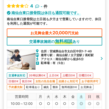
4
-
件
南仙台東口接骨院は休日も通院可能です。
南仙台東口接骨院は土日祝も夕方まで営業していますので、休日
を利用した通院が可能です。
20,000
お見舞金最大
円支給
無料相談
交通事故施術の
あり
住所：宮城県仙台市太白区中田1-7-40
最寄り駅： 南仙台駅 / 太子堂駅 / 長町駅
アクセス：南仙台駅から徒歩5分
駐車場：有（5台）
交通事故対応
20時以降OK
土日OK
土曜日OK
日曜日OK
日祝OK
祝日OK
女性の先生在籍
妊婦さん対応可
お子様同伴可
予約優先制
駐車場あり
鍼灸
整体
無料相談OK
お見舞金
営業時間
月
火
水
木
金
土
日
祝
10:00～12:00
○
○
○
○
○
◎
◎
◎