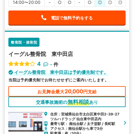
14:00〜20:00
-
○
○
-
○
◎
◎
◎
電話で無料予約をする
整骨院・接骨院
イーグル整骨院 東中田店
4
-
件
イーグル整骨院 東中田店は予約優先制です。
当院は予約優先制でお待たせせずにご案内いたします。
20,000
お見舞金最大
円支給
無料相談
交通事故施術の
あり
住所：宮城県仙台市太白区東中田2-39-27
ツルハドラッグ 仙台東中田店内
最寄り駅： 南仙台駅 / 太子堂駅 / 長町駅
アクセス：南仙台駅から車で3分
駐車場：有（10台）