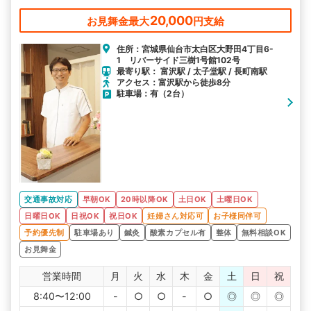
降、休日も営業でお忙しい方も通いやすいと好評です。
20,000
お見舞金最大
円支給
住所：宮城県仙台市太白区大野田4丁目6-
1 リバーサイド三樹1号館102号
最寄り駅： 富沢駅 / 太子堂駅 / 長町南駅
アクセス：富沢駅から徒歩8分
駐車場：有（2台）
交通事故対応
早朝OK
20時以降OK
土日OK
土曜日OK
日曜日OK
日祝OK
祝日OK
妊婦さん対応可
お子様同伴可
予約優先制
駐車場あり
鍼灸
酸素カプセル有
整体
無料相談OK
お見舞金
営業時間
月
火
水
木
金
土
日
祝
8:40〜12:00
-
○
○
-
○
◎
◎
◎