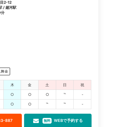
2-12
 / 越河駅
9分
見舞金
木
金
土
日
祝
○
○
○
℡
-
○
○
℡
℡
-
63-887
WEBで予約する
無料