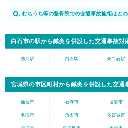
むちうち等の整骨院での交通事故施術はどの
白石市の駅から
鍼灸を併設した交通事故対
越河駅
白石駅
東白石駅
宮城県の市区町村から
鍼灸を併設した交通
仙台市
石巻市
塩竈市
名取市
角田市
多賀城市
栗原市
東松島市
大崎市