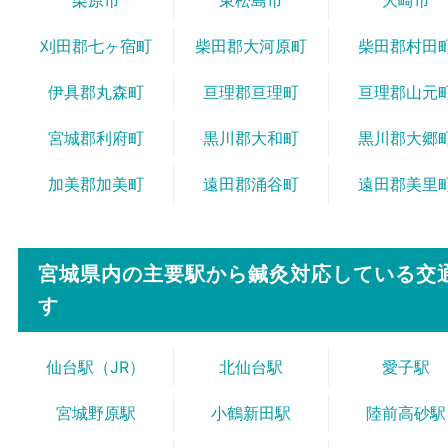
刈田郡七ヶ宿町
柴田郡大河原町
柴田郡村田
伊具郡丸森町
亘理郡亘理町
亘理郡山元
宮城郡利府町
黒川郡大和町
黒川郡大郷
加美郡加美町
遠田郡涌谷町
遠田郡美里
宮城県内の主要駅から
鍼灸対応している交
す
仙台駅（JR）
北仙台駅
愛子駅
宮城野原駅
小鶴新田駅
陸前高砂駅