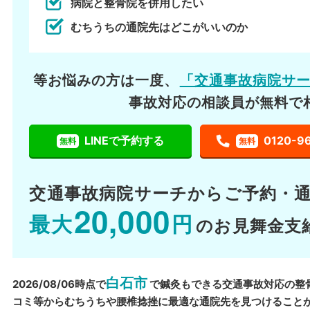
病院と整骨院を併用したい
むちうちの通院先はどこがいいのか
等お悩みの方は一度、
「交通事故病院サ
事故対応の相談員が無料で
LINEで予約する
0120-9
無料
無料
交通事故病院サーチから
ご予約・
20,000
最大
円
のお見舞金支
白石市
2026/08/06時点で
で鍼灸もできる交通事故対応の整
コミ等からむちうちや腰椎捻挫に最適な通院先を見つけること