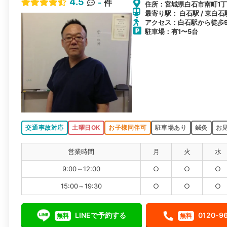
4.5
-
件
住所：宮城県白石市南町1丁目
最寄り駅： 白石駅 / 東白石駅
アクセス：白石駅から徒歩
駐車場：有1〜5台
交通事故対応
土曜日OK
お子様同伴可
駐車場あり
鍼灸
お
営業時間
月
火
水
9:00～12:00
○
○
○
15:00～19:30
○
○
○
LINEで予約する
0120-9
無料
無料