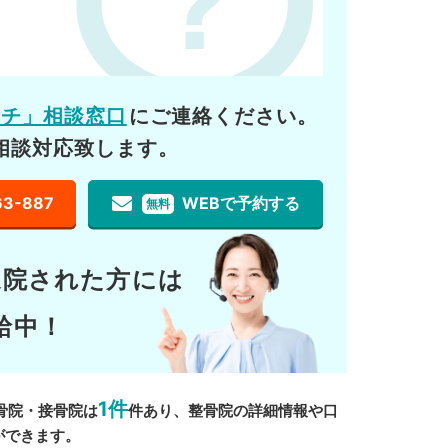
ーチ」相談窓口
にご連絡ください。
相談対応致します。
63-887
WEBで予約する
無料
通院された方には
給中！
1件
骨院・接骨院は
件あり、整骨院の詳細情報や口
ができます。