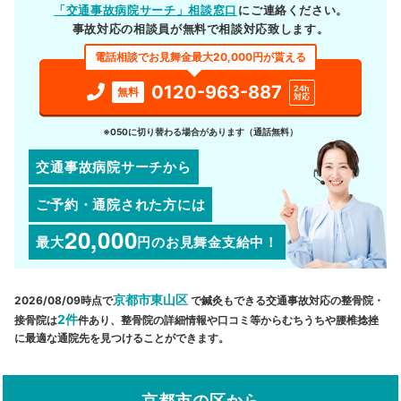
「交通事故病院サーチ」相談窓口
にご連絡ください。
事故対応の相談員が無料で相談対応致します。
電話相談でお見舞金最大20,000円が貰える
0120-963-887
24h
無料
対応
※050に切り替わる場合があります（通話無料）
交通事故病院サーチから
ご予約・通院された方には
20,000
最大
円
のお見舞金支給中！
京都市東山区
2026/08/09時点で
で鍼灸もできる交通事故対応の整骨院・
2件
接骨院は
件あり、整骨院の詳細情報や口コミ等からむちうちや腰椎捻挫
に最適な通院先を見つけることができます。
京都市の区から