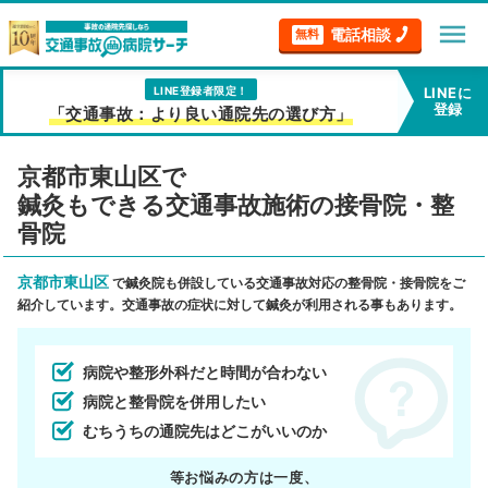
menu
電話相談
無料
LINE登録者限定！
LINEに
登録
「交通事故：より良い通院先の選び方」
京都市東山区で
鍼灸もできる交通事故施術の接骨院・整
骨院
京都市東山区
で鍼灸院も併設している交通事故対応の整骨院・接骨院をご
紹介しています。交通事故の症状に対して鍼灸が利用される事もあります。
病院や整形外科だと時間が合わない
病院と整骨院を併用したい
むちうちの通院先はどこがいいのか
等お悩みの方は一度、