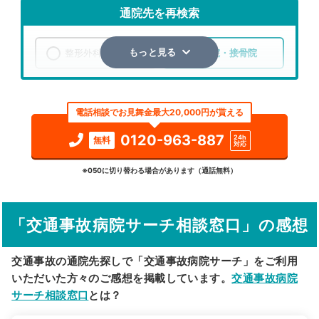
通院先を再検索
整形外科
整骨院・接骨院
もっと見る
エリア
京都府
京都市東山区
電話相談でお見舞金最大20,000円が貰える
検索する
0120-963-887
24h
無料
対応
詳細条件で絞り込む
※050に切り替わる場合があります（通話無料）
その他の検索方法
「交通事故病院サーチ相談窓口」の感想
駅から探す
院名から探す
交通事故の通院先探しで「交通事故病院サーチ」をご利用
いただいた方々のご感想を掲載しています。
交通事故病院
サーチ相談窓口
とは？