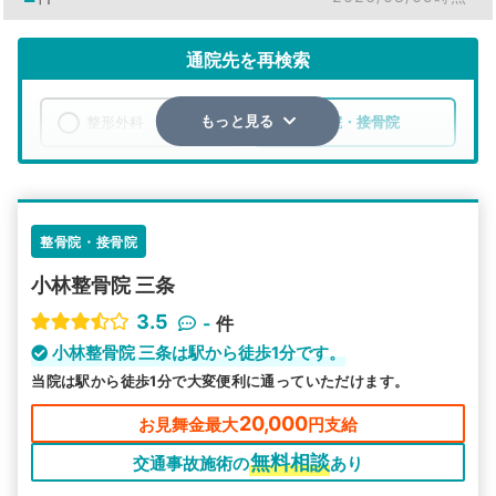
通院先を再検索
整形外科
整骨院・接骨院
もっと見る
エリア
京都府
京都市東山区
検索する
整骨院・接骨院
小林整骨院 三条
詳細条件で絞り込む
3.5
-
件
その他の検索方法
小林整骨院 三条は駅から徒歩1分です。
当院は駅から徒歩1分で大変便利に通っていただけます。
駅から探す
院名から探す
20,000
お見舞金最大
円支給
無料相談
交通事故施術の
あり