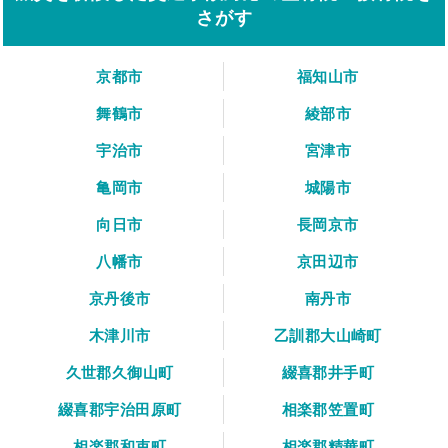
さがす
京都市
福知山市
舞鶴市
綾部市
宇治市
宮津市
亀岡市
城陽市
向日市
長岡京市
八幡市
京田辺市
京丹後市
南丹市
木津川市
乙訓郡大山崎町
久世郡久御山町
綴喜郡井手町
綴喜郡宇治田原町
相楽郡笠置町
相楽郡和束町
相楽郡精華町