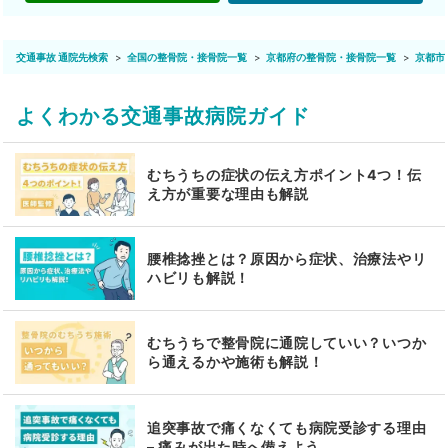
交通事故 通院先検索
全国の整骨院・接骨院一覧
京都府の整骨院・接骨院一覧
京都市
よくわかる交通事故病院ガイド
むちうちの症状の伝え方ポイント4つ！伝
え方が重要な理由も解説
腰椎捻挫とは？原因から症状、治療法やリ
ハビリも解説！
むちうちで整骨院に通院していい？いつか
ら通えるかや施術も解説！
追突事故で痛くなくても病院受診する理由
– 痛みが出た時へ備えよう