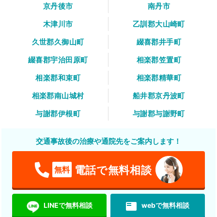
京丹後市
南丹市
木津川市
乙訓郡大山崎町
久世郡久御山町
綴喜郡井手町
綴喜郡宇治田原町
相楽郡笠置町
相楽郡和束町
相楽郡精華町
相楽郡南山城村
船井郡京丹波町
与謝郡伊根町
与謝郡与謝野町
交通事故後の治療や通院先をご案内します！
電話で無料相談
無料
featured_play_list
LINEで無料相談
webで無料相談