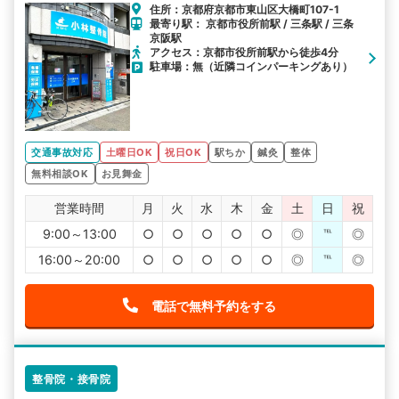
住所：京都府京都市東山区大橋町107-1
最寄り駅： 京都市役所前駅 / 三条駅 / 三条
京阪駅
アクセス：京都市役所前駅から徒歩4分
駐車場：無（近隣コインパーキングあり）
交通事故対応
土曜日OK
祝日OK
駅ちか
鍼灸
整体
無料相談OK
お見舞金
営業時間
月
火
水
木
金
土
日
祝
9:00～13:00
○
○
○
○
○
◎
℡
◎
16:00～20:00
○
○
○
○
○
◎
℡
◎
電話で無料予約をする
整骨院・接骨院