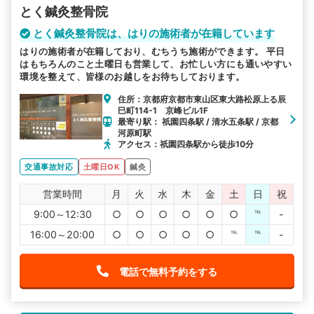
とく鍼灸整骨院
とく鍼灸整骨院は、はりの施術者が在籍しています
はりの施術者が在籍しており、むちうち施術ができます。 平日
はもちろんのこと土曜日も営業して、お忙しい方にも通いやすい
環境を整えて、皆様のお越しをお待ちしております。
住所：京都府京都市東山区東大路松原上る辰
巳町114-1 京峰ビル1F
最寄り駅： 祇園四条駅 / 清水五条駅 / 京都
河原町駅
アクセス：祇園四条駅から徒歩10分
交通事故対応
土曜日OK
鍼灸
営業時間
月
火
水
木
金
土
日
祝
9:00～12:30
○
○
○
○
○
○
℡
-
16:00～20:00
○
○
○
○
○
℡
℡
-
電話で無料予約をする