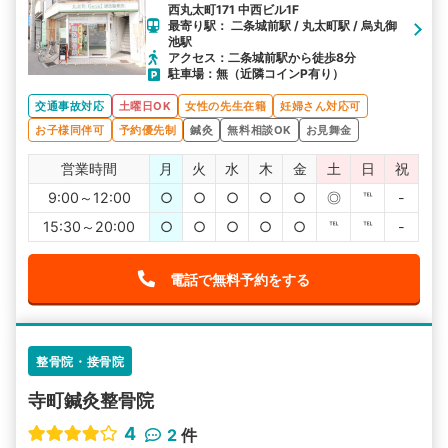
西丸太町171 中西ビル1F
最寄り駅： 二条城前駅 / 丸太町駅 / 烏丸御
池駅
アクセス：二条城前駅から徒歩8分
駐車場：無（近隣コインP有り）
交通事故対応
土曜日OK
女性の先生在籍
妊婦さん対応可
お子様同伴可
予約優先制
鍼灸
無料相談OK
お見舞金
営業時間
月
火
水
木
金
土
日
祝
9:00～12:00
○
○
○
○
○
◎
℡
-
15:30～20:00
○
○
○
○
○
℡
℡
-
電話で無料予約をする
整骨院・接骨院
寺町鍼灸整骨院
4
2
件