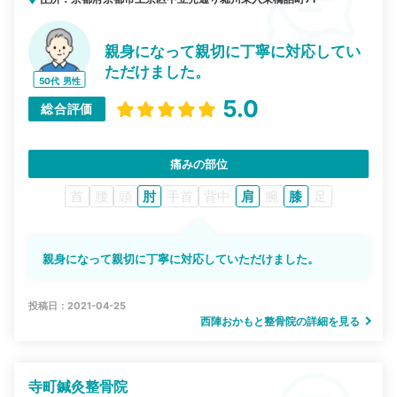
親身になって親切に丁寧に対応してい
ただけました。
50代
男性
5.0
総合評価
痛みの部位
首
腰
頭
肘
手首
背中
肩
腕
膝
足
親身になって親切に丁寧に対応していただけました。
投稿日：2021-04-25
西陣おかもと整骨院の詳細を見る
寺町鍼灸整骨院