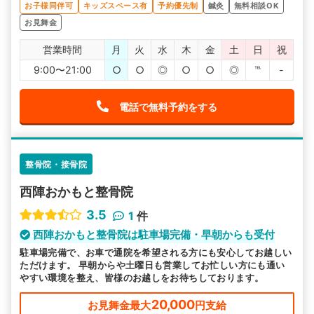
お子様同伴可
キッズスペース有
予約優先制
鍼灸
無料相談OK
お見舞金
営業時間
月
火
水
木
金
土
日
祝
9:00〜21:00
○
○
◎
○
○
◎
℡
-
電話で無料予約をする
整骨院・接骨院
西陣おかもと整骨院
3.5
1
件
西陣おかもと整骨院は駐車場完備・早朝からも受付
駐車場完備で、お車で通院を希望される方にも安心してお越しい
ただけます。 早朝からや土曜日も営業してお忙しい方にも通い
やすい環境を整え、皆様のお越しをお待ちしております。
20,000
お見舞金最大
円支給