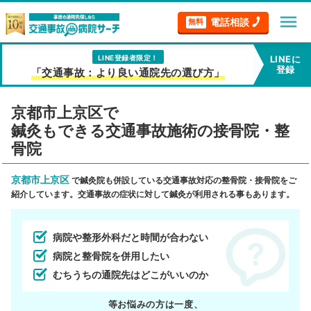
menu
電話相談
無料
LINE登録者限定！
LINEに
登録
「交通事故：より良い通院先の選び方」
京都市上京区で
鍼灸もできる交通事故施術の接骨院・整
骨院
京都市上京区
で鍼灸院も併設している交通事故対応の整骨院・接骨院をご
紹介しています。交通事故の症状に対して鍼灸が利用される事もあります。
病院や整形外科だと時間が合わない
病院と整骨院を併用したい
むちうちの通院先はどこがいいのか
等お悩みの方は一度、