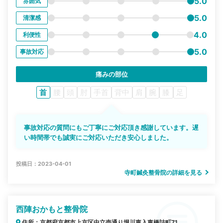
5.0
雰囲気
5.0
清潔感
4.0
利便性
5.0
事故対応
痛みの部位
首
腰
頭
肘
手首
背中
肩
腕
膝
足
事故対応の質問にもご丁寧にご対応頂き感謝しています。遅
い時間帯でも誠実にご対応いただき安心しました。
投稿日：2023-04-01
寺町鍼灸整骨院の詳細を見る
西陣おかもと整骨院
住所：京都府京都市上京区中立売通り堀川東入東橋詰町71