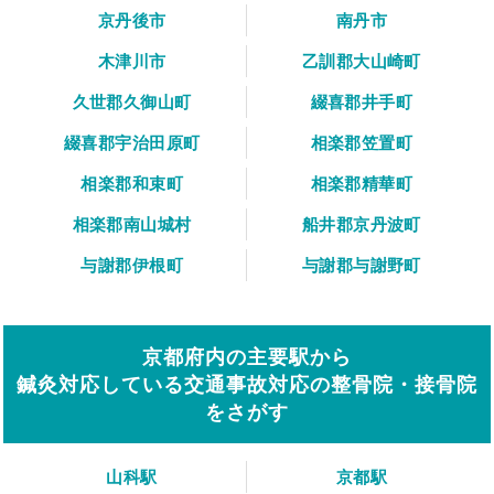
京丹後市
南丹市
木津川市
乙訓郡大山崎町
久世郡久御山町
綴喜郡井手町
綴喜郡宇治田原町
相楽郡笠置町
相楽郡和束町
相楽郡精華町
相楽郡南山城村
船井郡京丹波町
与謝郡伊根町
与謝郡与謝野町
京都府内の主要駅から
鍼灸対応している交通事故対応の整骨院・接骨院
をさがす
山科駅
京都駅