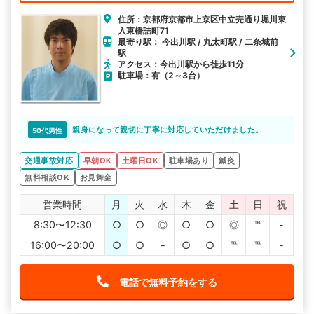
住所：京都府京都市上京区中立売通り堀川東
入東橋詰町71
最寄り駅： 今出川駅 / 丸太町駅 / 二条城前
駅
アクセス：今出川駅から徒歩11分
駐車場：有（2～3台）
親身になって親切に丁寧に対応していただけました。
50代男性
交通事故対応
早朝OK
土曜日OK
駐車場あり
鍼灸
無料相談OK
お見舞金
営業時間
月
火
水
木
金
土
日
祝
8:30〜12:30
○
○
◎
○
○
◎
℡
-
16:00〜20:00
○
○
-
○
○
℡
℡
-
電話で無料予約をする