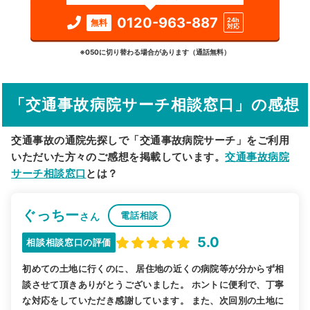
検索する
0120-963-887
24h
無料
対応
詳細条件で絞り込む
※050に切り替わる場合があります（通話無料）
その他の検索方法
「交通事故病院サーチ相談窓口」の感想
駅から探す
院名から探す
交通事故の通院先探しで「交通事故病院サーチ」をご利用
いただいた方々のご感想を掲載しています。
交通事故病院
サーチ相談窓口
とは？
ぐっちー
電話相談
さん
5.0
相談相談窓口の評価
初めての土地に行くのに、 居住地の近くの病院等が分からず相
談させて頂きありがとうございました。 ホントに便利で、丁寧
な対応をしていただき感謝しています。 また、次回別の土地に