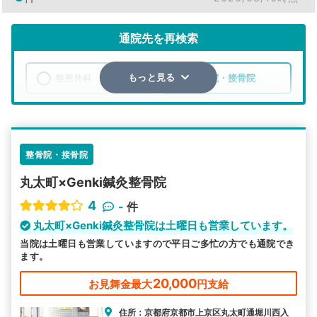
通院先を再検索
整形外科
整骨院・接骨院
もっと見る
エリア
京都府
京都市上京区
検索する
整骨院・接骨院
丸太町×Genki鍼灸整骨院
詳細条件で絞り込む
4
-
件
その他の検索方法
丸太町×Genki鍼灸整骨院は土曜日も営業しています。
当院は土曜日も営業していますので平日ご多忙の方でも通院でき
駅から探す
院名から探す
ます。
20,000
お見舞金最大
円支給
住所：京都府京都市上京区丸太町通堀川西入