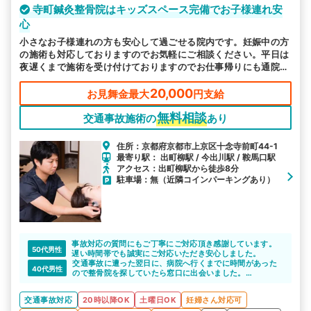
寺町鍼灸整骨院はキッズスペース完備でお子様連れ安
心
小さなお子様連れの方も安心して過ごせる院内です。妊娠中の方
の施術も対応しておりますのでお気軽にご相談ください。平日は
夜遅くまで施術を受け付けておりますのでお仕事帰りにも通院し
やすいです。通院される前からのご相談も無料で対応可能です。
20,000
お見舞金最大
円支給
無料相談
交通事故施術の
あり
住所：京都府京都市上京区十念寺前町44-1
最寄り駅： 出町柳駅 / 今出川駅 / 鞍馬口駅
アクセス：出町柳駅から徒歩8分
駐車場：無（近隣コインパーキングあり）
事故対応の質問にもご丁寧にご対応頂き感謝しています。
50代男性
遅い時間帯でも誠実にご対応いただき安心しました。
交通事故に遭った翌日に、病院へ行くまでに時間があった
40代男性
ので整骨院を探していたら窓口に出会いました。
親切な対応をしてくれて、整骨院ともしっかり連携してサ
ポートしてもらえたので安心できました。
交通事故対応
20時以降OK
土曜日OK
妊婦さん対応可