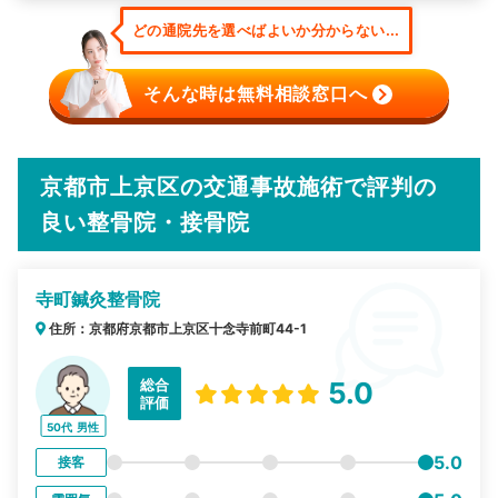
どの通院先を選べばよいか分からない...
そんな時は無料相談窓口へ
京都市上京区の交通事故施術で評判の
良い整骨院・接骨院
寺町鍼灸整骨院
住所：京都府京都市上京区十念寺前町44-1
総合
5.0
評価
50代
男性
5.0
接客