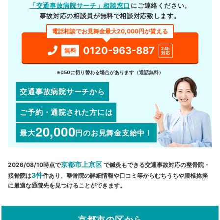
「交通事故病院サーチ」相談窓口
にご連絡ください。
事故対応の相談員が無料で相談対応致します。
電話相談でお見舞金最大20,000円が貰える
0120-963-887
24h
無料
対応
※050に切り替わる場合があります（通話無料）
交通事故病院サーチから
ご予約・通院された方には
20,000
最大
円
のお見舞金支給中！
京都市上京区
2026/08/10時点で
で鍼灸もできる交通事故対応の整骨院・
3件
接骨院は
件あり、整骨院の詳細情報や口コミ等からむちうちや腰椎捻挫
に最適な通院先を見つけることができます。
京都市の区から