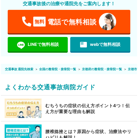
交通事故後の治療や通院先をご案内します！
電話で無料相談
無料
featured_play_list
LINEで無料相談
webで無料相談
交通事故 通院先検索
全国の整骨院・接骨院一覧
京都府の整骨院・接骨院一覧
京都市
よくわかる交通事故病院ガイド
むちうちの症状の伝え方ポイント4つ！伝
え方が重要な理由も解説
腰椎捻挫とは？原因から症状、治療法やリ
ハビリも解説！