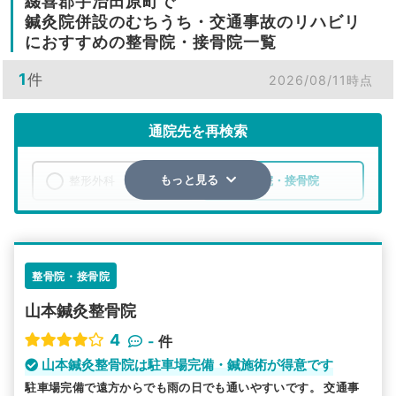
綴喜郡宇治田原町で
鍼灸院併設のむちうち・交通事故のリハビリ
におすすめの整骨院・接骨院一覧
1
件
2026/08/11時点
通院先を再検索
整形外科
整骨院・接骨院
もっと見る
エリア
京都府
綴喜郡宇治田原町
検索する
整骨院・接骨院
山本鍼灸整骨院
詳細条件で絞り込む
4
-
件
その他の検索方法
山本鍼灸整骨院は駐車場完備・鍼施術が得意です
駐車場完備で遠方からでも雨の日でも通いやすいです。 交通事
駅から探す
院名から探す