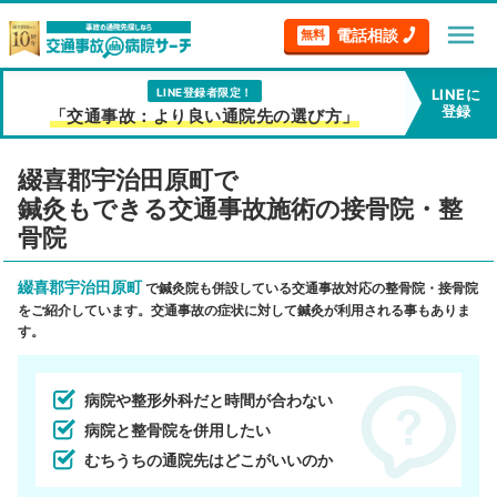
menu
電話相談
無料
LINE登録者限定！
LINEに
登録
「交通事故：より良い通院先の選び方」
綴喜郡宇治田原町で
鍼灸もできる交通事故施術の接骨院・整
骨院
綴喜郡宇治田原町
で鍼灸院も併設している交通事故対応の整骨院・接骨院
をご紹介しています。交通事故の症状に対して鍼灸が利用される事もありま
す。
病院や整形外科だと時間が合わない
病院と整骨院を併用したい
むちうちの通院先はどこがいいのか