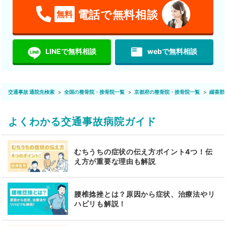
電話で無料相談
無料
featured_play_list
LINEで無料相談
webで無料相談
交通事故 通院先検索
全国の整骨院・接骨院一覧
京都府の整骨院・接骨院一覧
綴喜郡
よくわかる交通事故病院ガイド
むちうちの症状の伝え方ポイント4つ！伝
え方が重要な理由も解説
腰椎捻挫とは？原因から症状、治療法やリ
ハビリも解説！