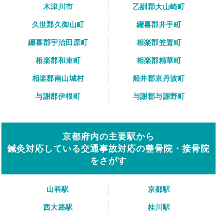
木津川市
乙訓郡大山崎町
久世郡久御山町
綴喜郡井手町
綴喜郡宇治田原町
相楽郡笠置町
相楽郡和束町
相楽郡精華町
相楽郡南山城村
船井郡京丹波町
与謝郡伊根町
与謝郡与謝野町
京都府内の主要駅から
鍼灸対応している交通事故対応の整骨院・接骨院
をさがす
山科駅
京都駅
西大路駅
桂川駅