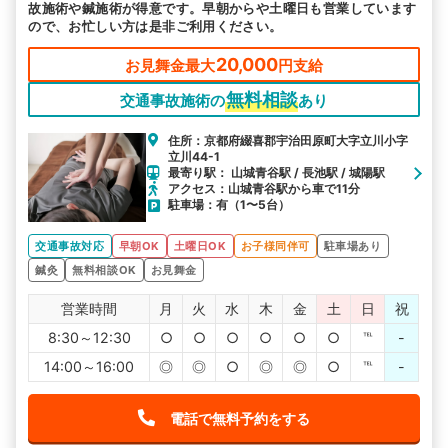
故施術や鍼施術が得意です。早朝からや土曜日も営業しています
ので、お忙しい方は是非ご利用ください。
20,000
お見舞金最大
円支給
無料相談
交通事故施術の
あり
住所：京都府綴喜郡宇治田原町大字立川小字
立川44-1
最寄り駅： 山城青谷駅 / 長池駅 / 城陽駅
アクセス：山城青谷駅から車で11分
駐車場：有（1〜5台）
交通事故対応
早朝OK
土曜日OK
お子様同伴可
駐車場あり
鍼灸
無料相談OK
お見舞金
営業時間
月
火
水
木
金
土
日
祝
8:30～12:30
○
○
○
○
○
○
℡
-
14:00～16:00
◎
◎
○
◎
◎
○
℡
-
電話で無料予約をする