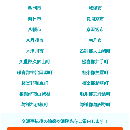
亀岡市
城陽市
向日市
長岡京市
八幡市
京田辺市
京丹後市
南丹市
木津川市
乙訓郡大山崎町
久世郡久御山町
綴喜郡井手町
綴喜郡宇治田原町
相楽郡笠置町
相楽郡和束町
相楽郡精華町
相楽郡南山城村
船井郡京丹波町
与謝郡伊根町
与謝郡与謝野町
交通事故後の治療や通院先をご案内します！