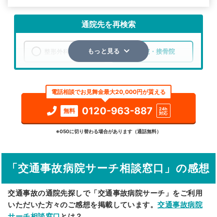
通院先を再検索
整形外科
整骨院・接骨院
もっと見る
エリア
京都府
綴喜郡宇治田原町
電話相談でお見舞金最大20,000円が貰える
検索する
0120-963-887
24h
無料
対応
詳細条件で絞り込む
※050に切り替わる場合があります（通話無料）
その他の検索方法
「交通事故病院サーチ相談窓口」の感想
駅から探す
院名から探す
交通事故の通院先探しで「交通事故病院サーチ」をご利用
いただいた方々のご感想を掲載しています。
交通事故病院
サーチ相談窓口
とは？