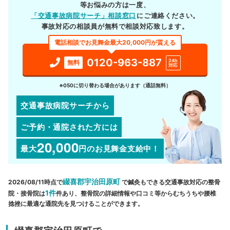
等お悩みの方は一度、
「交通事故病院サーチ」相談窓口
にご連絡ください。
事故対応の相談員が無料で相談対応致します。
電話相談でお見舞金最大20,000円が貰える
0120-963-887
24h
無料
対応
※050に切り替わる場合があります（通話無料）
交通事故病院サーチから
ご予約・通院された方には
20,000
最大
円
のお見舞金支給中！
綴喜郡宇治田原町
2026/08/11時点で
で鍼灸もできる交通事故対応の整骨
1件
院・接骨院は
件あり、整骨院の詳細情報や口コミ等からむちうちや腰椎
捻挫に最適な通院先を見つけることができます。