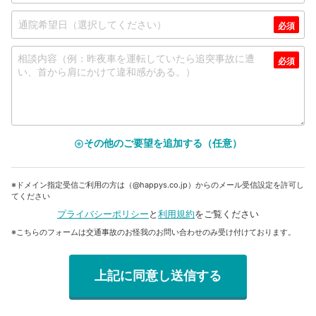
その他のご要望を追加する（任意）
add_circle_outline
※ドメイン指定受信ご利用の方は（@happys.co.jp）からのメール受信設定を許可し
てください
プライバシーポリシー
と
利用規約
をご覧ください
※こちらのフォームは交通事故のお怪我のお問い合わせのみ受け付けております。