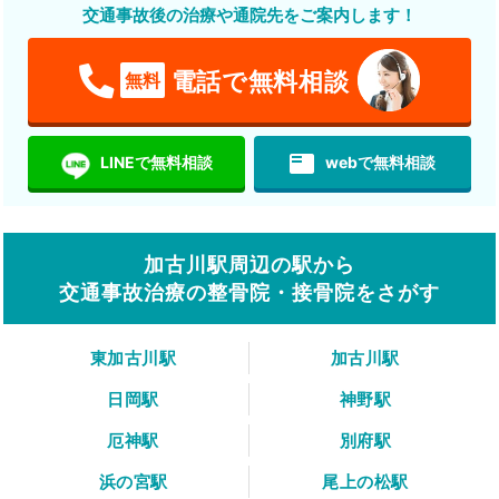
交通事故後の治療や通院先をご案内します！
電話で無料相談
無料
featured_play_list
LINEで無料相談
webで無料相談
加古川駅周辺の駅から
交通事故治療の整骨院・接骨院をさがす
東加古川駅
加古川駅
日岡駅
神野駅
厄神駅
別府駅
浜の宮駅
尾上の松駅