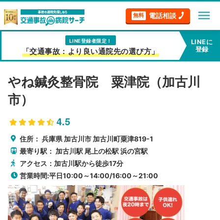
menu
電話相談
無料
LINE登録者限定！
LINEに
登録
「交通事故：より良い通院先の選び方」
やね鍼灸整骨院 粟津院（加古川
市）
4.5
住所：
兵庫県
加古川市
加古川町粟津819-1
最寄り駅：
加古川駅
尾上の松駅
浜の宮駅
アクセス：加古川駅から徒歩17分
営業時間:平日10:00～14:00/16:00～21:00