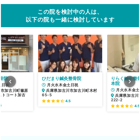
この院を検討中の人は、
以下の院も一緒に検討しています
骨院
ひだまり鍼灸整骨院
りらく鍼灸整
本院
土日祝
月火水木金土日祝
月火水木金土
川市加古川町篠原
兵庫県加古川市加古川町木村
レストコート加古
65-5
兵庫県加古川
222-2
4.5
5
4.5