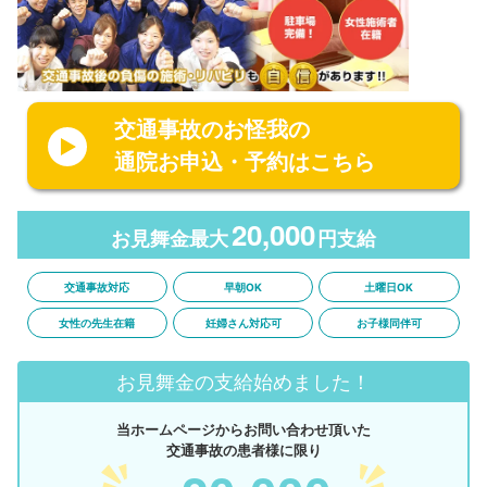
交通事故のお怪我の
通院お申込・予約はこちら
20,000
お見舞金最大
円支給
交通事故対応
早朝OK
土曜日OK
女性の先生在籍
妊婦さん対応可
お子様同伴可
お見舞金の支給始めました！
当ホームページからお問い合わせ頂いた
交通事故の患者様に限り