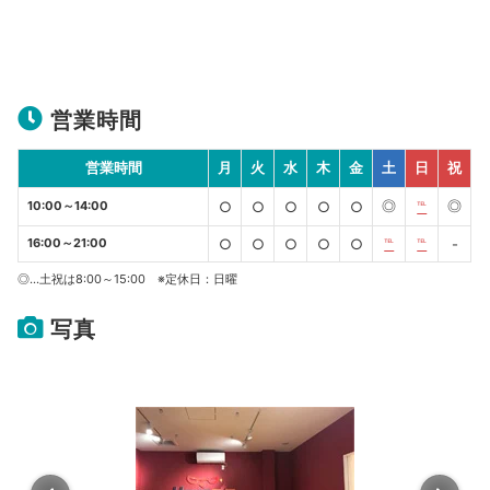
営業時間
営業時間
月
火
水
木
金
土
日
祝
◎
◎
10:00～14:00
○
○
○
○
○
℡
16:00～21:00
○
○
○
○
○
℡
℡
-
◎…土祝は8:00～15:00 ※定休日：日曜
写真