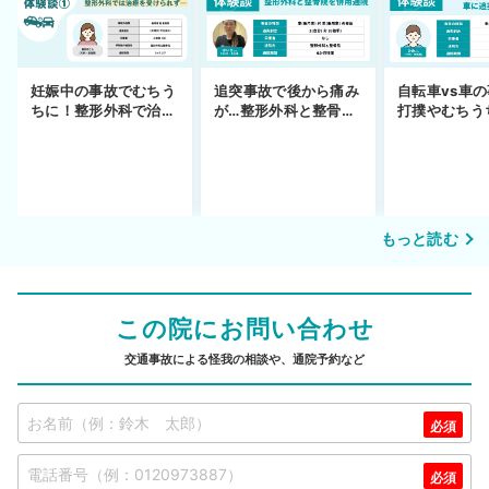
妊娠中の事故でむちう
追突事故で後から痛み
自転車vs車
ちに！整形外科で治療
が…整形外科と整骨院
打撲やむちう
できず
の併用通院〜示談まで
を進めるまで
もっと読む
この院にお問い合わせ
交通事故による怪我の相談や、通院予約など