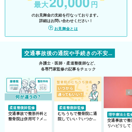
20,000
最大
円
のお見舞金の支給を行なっております。
詳細はお問い合わせください！
お見舞金とは
交通事故後の通院や手続きの不安…
弁護士・医師・柔道整復師など、
各専門家監修の記事をチェック
柔道整復師監修
柔道整復師監修
交通事故で整形外科と
むちうちで整骨院に通
理学療法士監
整骨院は併用可？メリ
院していい？いつから
交通事故で整
ットや注意点を解説
通えるかや施術も解
リハビリして
説！
い…転院する