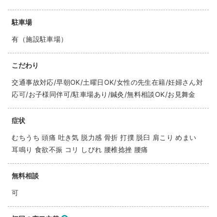
駐車場
有（施設駐車場）
こだわり
交通事故対応/早朝OK/土曜日OK/女性の先生在籍/妊婦さん対
応可/お子様同伴可/駐車場あり/鍼灸/無料相談OK/お見舞金
症状
むちうち 頭痛 吐き気 脱力感 骨折 打撲 脱臼 肩こり めまい
耳鳴り 食欲不振 コリ しびれ 腰椎捻挫 腰痛
無料相談
可