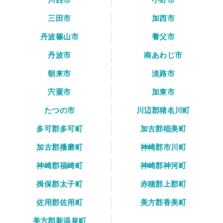
三田市
加西市
丹波篠山市
養父市
丹波市
南あわじ市
朝来市
淡路市
宍粟市
加東市
たつの市
川辺郡猪名川町
多可郡多可町
加古郡稲美町
加古郡播磨町
神崎郡市川町
神崎郡福崎町
神崎郡神河町
揖保郡太子町
赤穂郡上郡町
佐用郡佐用町
美方郡香美町
美方郡新温泉町