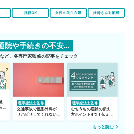
祝日OK
女性の先生在籍
妊婦さん対応可
通院や手続きの不安…
師など、
各専門家監修の記事をチェック
通
理学療法士監修
理学療法士監修
ら
交通事故で整形外科が
むちうちの症状の伝え
リハビリしてくれない…
方ポイント4つ！伝え方
転院するべき？
が重要な理由も解説
もっと読む