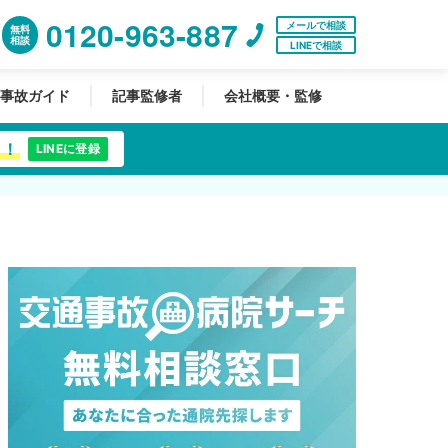
0120-963-887
メールで相談
無料
相談
LINEで相談
事故ガイド
記事監修者
会社概要・監修
中！
LINEに登録