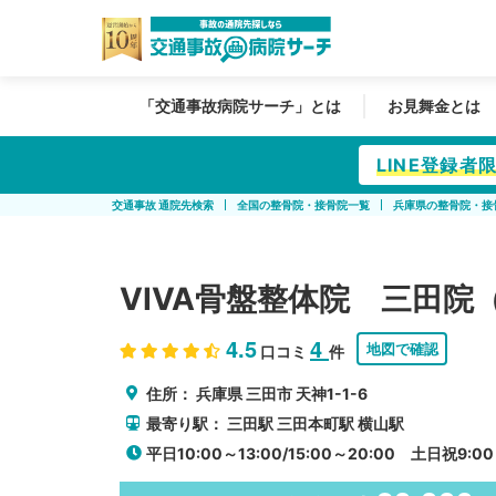
「交通事故病院サーチ」とは
お見舞金とは
LINE登録
交通事故 通院先検索
全国の整骨院・接骨院一覧
兵庫県の整骨院・接
VIVA骨盤整体院 三田院
4.5
4
地図で確認
口コミ
件
住所：
兵庫県
三田市
天神1-1-6
最寄り駅：
三田駅
三田本町駅
横山駅
平日10:00～13:00/15:00～20:00 土日祝9:00