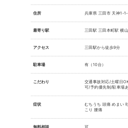
住所
兵庫県
三田市
天神1-1-
最寄り駅
三田駅
三田本町駅
横
アクセス
三田駅から徒歩9分
駐車場
有（10台）
こだわり
交通事故対応/土曜日OK
可/予約優先制/駐車場あ
症状
むちうち 頭痛 めまい 
こり 腰痛
無料相談
可