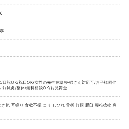
6
山駅
/日祝OK/祝日OK/女性の先生在籍/妊婦さん対応可/お子様同伴
り/鍼灸/整体/無料相談OK/お見舞金
吐き気 耳鳴り 食欲不振 コリ しびれ 骨折 打撲 脱臼 腰椎捻挫 肩