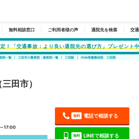
無料相談窓口
ご利用者様の声
通院先を検索
交通
者限定！「交通事故：より良い通院先の選び方」プレゼント
骨院一覧
三田市の整骨院・接骨院一覧
三田駅
VIVA骨盤整体院 三田院
（三田市）
電話で相談する
無料
～17:00
LINEで相談する
無料