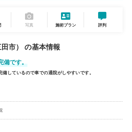
間
写真
施術プラン
評判
三田市） の基本情報
完備です。
を完備しているので車での通院がしやすいです。
院