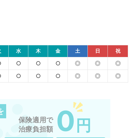
火
水
木
金
土
日
祝
○
○
○
○
◎
◎
◎
○
○
○
○
◎
◎
◎
0
を
保険適用で
円
治療負担額