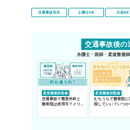
交通事故対応
土曜日OK
日祝OK
交通事故後の
弁護士・医師・柔道整復
柔道整復師監修
柔道整復師監修
交通事故で整形外科と
むちうちで整骨院に
整骨院は併用可？メリ
院していい？いつか
ットや注意点を解説
通えるかや施術も解
説！