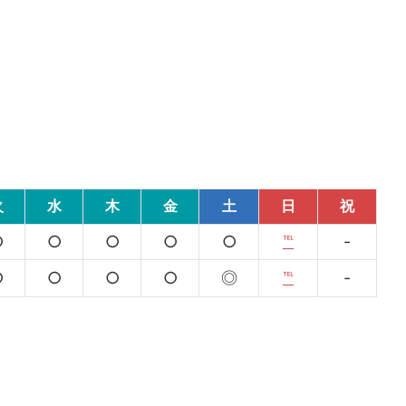
火
水
木
金
土
日
祝
○
○
○
○
○
℡
-
○
○
○
○
◎
℡
-