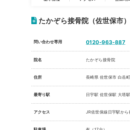
たかぞら接骨院（佐世保市）
問い合わせ専用
0120-963-887
院名
たかぞら接骨院
住所
長崎県
佐世保市
白岳町
最寄り駅
日宇駅
佐世保駅
大塔
アクセス
JR佐世保線日宇駅から
駐車場
有（17台）