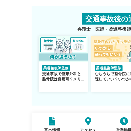
交通事故後の
弁護士・医師・柔道整復
柔道整復師監修
柔道整復師監修
交通事故で整形外科と
むちうちで整骨院に
整骨院は併用可？メリ
院していい？いつか
ットや注意点を解説
通えるかや施術も解
説！
基本情報
アクセス
営業時