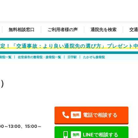
無料相談窓口
ご利用者様の声
通院先を検索
交通
者限定！「交通事故：より良い通院先の選び方」プレゼント
骨院一覧
佐世保市の整骨院・接骨院一覧
日宇駅
たかぞら接骨院
）
電話で相談する
無料
0～13:00、15:00～
LINEで相談する
無料