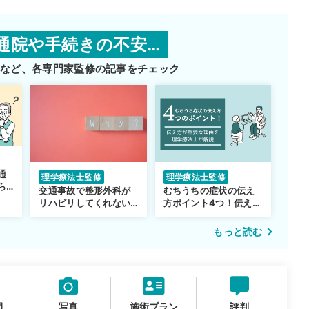
通院や手続きの不安…
師など、
各専門家監修の記事をチェック
通
理学療法士監修
理学療法士監修
ら
交通事故で整形外科が
むちうちの症状の伝え
リハビリしてくれない…
方ポイント4つ！伝え方
転院するべき？
が重要な理由も解説
もっと読む
間
写真
施術プラン
評判