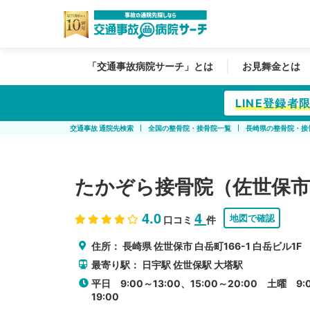
「交通事故病院サーチ」とは
お見舞金とは
LINE登録
交通事故 通院先検索
全国の整骨院・接骨院一覧
長崎県の整骨院・接
たかぞら接骨院（佐世保市
4.0
4
地図で確認
口コミ
件
住所：
長崎県
佐世保市
白岳町166-1 白岳ビル1F
最寄り駅：
日宇駅
佐世保駅
大塔駅
平日 9:00～13:00、15:00～20:00 土曜 9:0
19:00