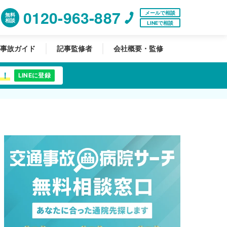
0120-963-887
メールで相談
無料
相談
LINEで相談
事故ガイド
記事監修者
会社概要・監修
中！
LINEに登録