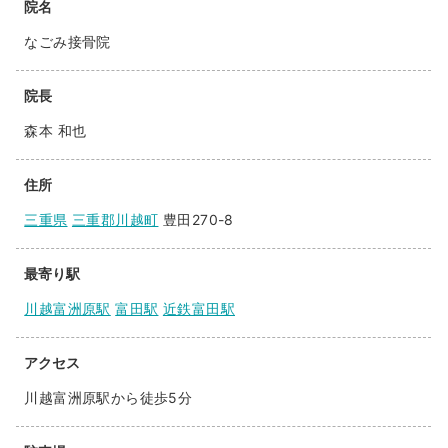
院名
なごみ接骨院
院長
森本 和也
住所
三重県
三重郡川越町
豊田270-8
最寄り駅
川越富洲原駅
富田駅
近鉄富田駅
アクセス
川越富洲原駅から徒歩5分