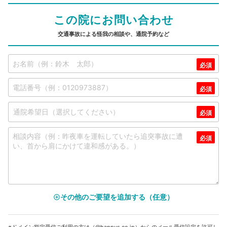
この院にお問い合わせ
交通事故による怪我の相談や、通院予約など
その他のご要望を追加する（任意）
add_circle_outline
※ドメイン指定受信ご利用の方は（@happys.co.jp）からのメール受信設定を許可し