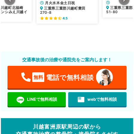
月火水木金土日祝
郡川越町北福崎
三重県三重郡
三重県三重郡川越町豊田
ーサンシみえ川越イ
51-80
270-8
4.5
交通事故後の治療や通院先をご案内します！
電話で無料相談
無料
featured_play_list
LINEで無料相談
webで無料相談
川越富洲原駅周辺の駅から