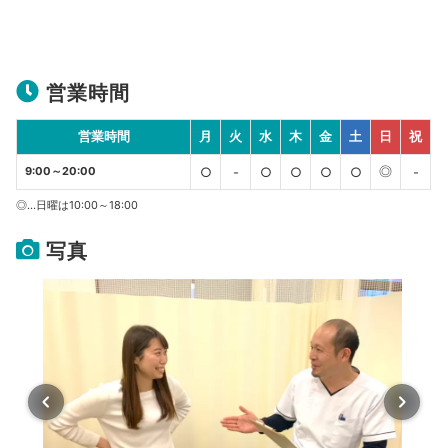
営業時間
営業時間
月
火
水
木
金
土
日
祝
◎
9:00～20:00
○
-
○
○
○
○
-
◎…日曜は10:00～18:00
写真