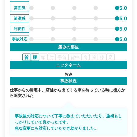
5.0
雰囲気
5.0
清潔感
5.0
利便性
5.0
事故対応
痛みの部位
首
腰
頭
肘
手首
背中
肩
腕
膝
足
ニックネーム
おみ
事故状況
仕事からの帰宅中、店舗から出てくる車を待っている時に後方か
ら追突された
事故後の対応について丁寧に教えていただいたり、施術もし
っかりしていて良かったです。
急な変更にも対応していただき助かりました。