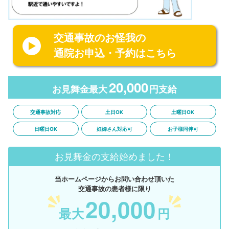
交通事故のお怪我の
通院お申込・予約はこちら
20,000
お見舞金最大
円支給
交通事故対応
土日OK
土曜日OK
日曜日OK
妊婦さん対応可
お子様同伴可
お見舞金の支給始めました！
当ホームページからお問い合わせ頂いた
交通事故の患者様に限り
20,000
最大
円