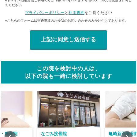
てください
プライバシーポリシー
と
利用規約
をご覧ください
※こちらのフォームは交通事故のお怪我のお問い合わせのみ受け付けております。
この院を検討中の人は、
以下の院も一緒に検討しています
整体・整骨院
なごみ接骨院
亀崎新田接骨