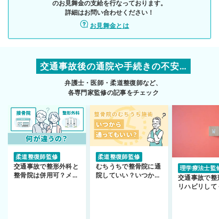
のお見舞金の支給を行なっております。
詳細はお問い合わせください！
お見舞金とは
交通事故後の通院や手続きの不安…
弁護士・医師・柔道整復師など、
各専門家監修の記事をチェック
柔道整復師監修
柔道整復師監修
交通事故で整形外科と
むちうちで整骨院に通
理学療法士監
整骨院は併用可？メリ
院していい？いつから
交通事故で整
ットや注意点を解説
通えるかや施術も解
リハビリして
説！
い…転院する