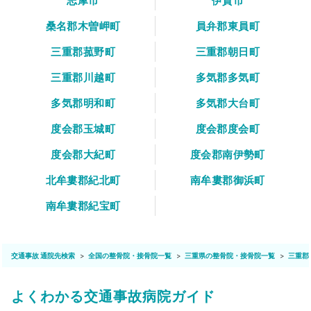
志摩市
伊賀市
桑名郡木曽岬町
員弁郡東員町
三重郡菰野町
三重郡朝日町
三重郡川越町
多気郡多気町
多気郡明和町
多気郡大台町
度会郡玉城町
度会郡度会町
度会郡大紀町
度会郡南伊勢町
北牟婁郡紀北町
南牟婁郡御浜町
南牟婁郡紀宝町
交通事故 通院先検索
全国の整骨院・接骨院一覧
三重県の整骨院・接骨院一覧
三重郡
よくわかる交通事故病院ガイド