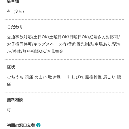
駐車場
有（3台）
こだわり
交通事故対応/土日OK/土曜日OK/日曜日OK/妊婦さん対応可/
お子様同伴可/キッズスペース有/予約優先制/駐車場あり/駅ち
か/整体/無料相談OK/お見舞金
症状
むちうち 頭痛 めまい 吐き気 コリ しびれ 腰椎捻挫 肩こり 腰
痛
無料相談
可
初回の窓口立替