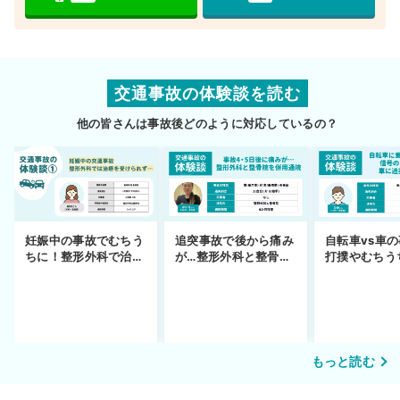
交通事故の体験談を読む
他の皆さんは事故後どのように対応しているの？
妊娠中の事故でむちう
追突事故で後から痛み
自転車vs車
ちに！整形外科で治療
が…整形外科と整骨院
打撲やむちう
できず
の併用通院〜示談まで
を進めるまで
もっと読む