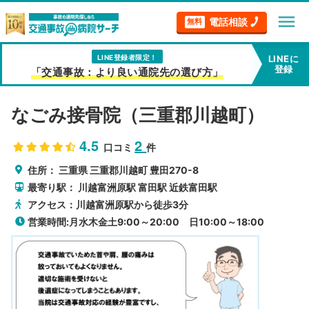
menu
電話相談
無料
LINE登録者限定！
LINEに
登録
「交通事故：より良い通院先の選び方」
なごみ接骨院（三重郡川越町）
4.5
2
口コミ
件
住所：
三重県
三重郡川越町
豊田270-8
最寄り駅：
川越富洲原駅
富田駅
近鉄富田駅
アクセス：川越富洲原駅から徒歩3分
営業時間:月水木金土9:00～20:00 日10:00～18:00