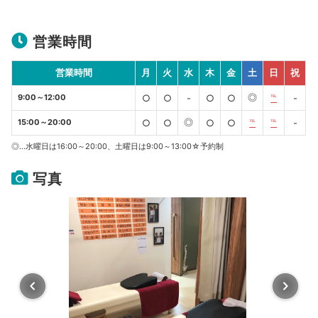
営業時間
営業時間
月
火
水
木
金
土
日
祝
◎
9:00～12:00
○
○
-
○
○
℡
-
◎
15:00～20:00
○
○
○
○
℡
℡
-
◎…水曜日は16:00～20:00、土曜日は9:00～13:00☆予約制
写真