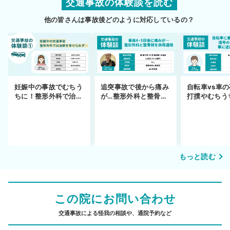
交通事故の体験談を読む
他の皆さんは事故後どのように対応しているの？
妊娠中の事故でむちう
追突事故で後から痛み
自転車vs車
ちに！整形外科で治療
が…整形外科と整骨院
打撲やむちう
できず
の併用通院〜示談まで
を進めるまで
もっと読む
この院にお問い合わせ
交通事故による怪我の相談や、通院予約など