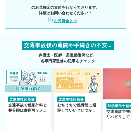
のお見舞金の支給を行なっております。
詳細はお問い合わせください！
お見舞金とは
交通事故後の通院や手続きの不安…
弁護士・医師・柔道整復師など、
各専門家監修の記事をチェック
柔道整復師監修
柔道整復師監修
交通事故で整形外科と
むちうちで整骨院に通
理学療法士監
整骨院は併用可？メリ
院していい？いつから
交通事故で整
ットや注意点を解説
通えるかや施術も解
リハビリして
説！
い…転院する