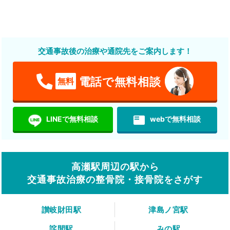
交通事故後の治療や通院先をご案内します！
電話で無料相談
無料
featured_play_list
LINEで無料相談
webで無料相談
高瀬駅周辺の駅から
交通事故治療の整骨院・接骨院をさがす
讃岐財田駅
津島ノ宮駅
詫間駅
みの駅