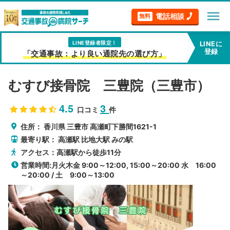
menu
電話相談
無料
LINE登録者限定！
LINEに
登録
「交通事故：より良い通院先の選び方」
むすび接骨院 三豊院（三豊市）
4.5
3
口コミ
件
住所：
香川県
三豊市
高瀬町下勝間1621-1
最寄り駅：
高瀬駅
比地大駅
みの駅
アクセス：高瀬駅から徒歩11分
営業時間:月火木金 9:00～12:00, 15:00～20:00 水 16:00
～20:00 / 土 9:00～13:00