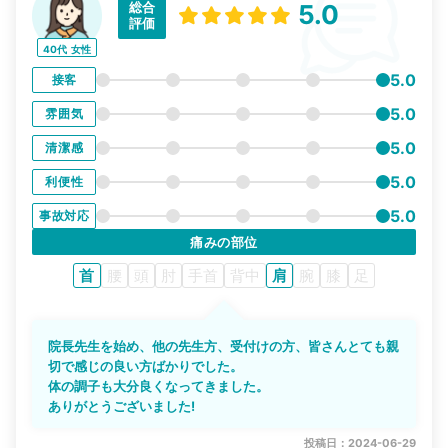
総合
5.0
評価
40代
女性
5.0
接客
5.0
雰囲気
5.0
清潔感
5.0
利便性
5.0
事故対応
痛みの部位
首
腰
頭
肘
手首
背中
肩
腕
膝
足
院長先生を始め、他の先生方、受付けの方、皆さんとても親
切で感じの良い方ばかりでした。
体の調子も大分良くなってきました。
ありがとうございました!
投稿日：2024-06-29