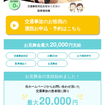
交通事故のお怪我の
通院お申込・予約はこちら
20,000
お見舞金最大
円支給
交通事故対応
土曜日OK
お子様同伴可
駐車場あり
お見舞金
お見舞金の支給始めました！
当ホームページからお問い合わせ頂いた
交通事故の患者様に限り
20,000
最大
円