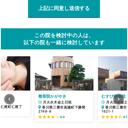
この院を検討中の人は、
以下の院も一緒に検討しています
整骨院かがやき
むすび接骨院
月火水木金土日祝
月火水木金土
市仁尾町仁尾丁
香川県三豊市高瀬町下勝間
香川県三豊市
2749-6
1621-1
4.0
4.5