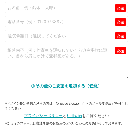
その他のご要望を追加する（任意）
add_circle_outline
※ドメイン指定受信ご利用の方は（@happys.co.jp）からのメール受信設定を許可し
てください
プライバシーポリシー
と
利用規約
をご覧ください
※こちらのフォームは交通事故のお怪我のお問い合わせのみ受け付けております。