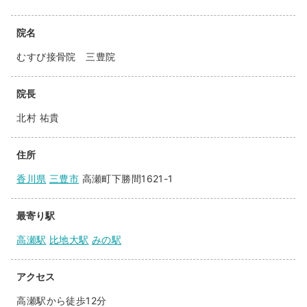
院名
むすび接骨院 三豊院
院長
北村 祐貴
住所
香川県
三豊市
高瀬町下勝間1621-1
最寄り駅
高瀬駅
比地大駅
みの駅
アクセス
高瀬駅から徒歩12分