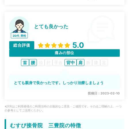
とても良かった
20代
男性
5.0
総合評価
痛みの部位
首
腰
頭
肘
手首
背中
肩
腕
膝
足
とても親身で良かったです。しっかり治療しましょう
投稿日：2023-02-10
※評判はご利用者様のご利用当時の主観的なご意見・ご感想です。その点ご理解の上、一つ
の参考としてご活用ください。
むすび接骨院 三豊院の特徴