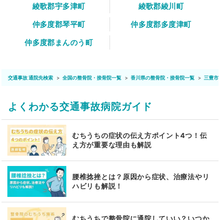
綾歌郡宇多津町
綾歌郡綾川町
仲多度郡琴平町
仲多度郡多度津町
仲多度郡まんのう町
交通事故 通院先検索
全国の整骨院・接骨院一覧
香川県の整骨院・接骨院一覧
三豊市
よくわかる交通事故病院ガイド
むちうちの症状の伝え方ポイント4つ！伝
え方が重要な理由も解説
腰椎捻挫とは？原因から症状、治療法やリ
ハビリも解説！
むちうちで整骨院に通院していい？いつか