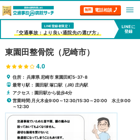
menu
電話相談
無料
LINE登録者限定！
LINEに
登録
「交通事故：より良い通院先の選び方」
東園田整骨院（尼崎市）
4.0
住所：
兵庫県
尼崎市
東園田町5-37-8
最寄り駅：
園田駅
塚口駅（JR)
庄内駅
アクセス：園田駅から徒歩4分
営業時間:月火木金9:00～12:30/15:30～20:00 水土9:00
～12:30