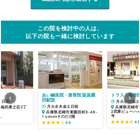
この院を検討中の人は、
以下の院も一緒に検討しています
あい鍼灸院・接骨院 阪急園
トラスト整骨
田駅院
土日祝
月火水木金土
月火水木金土日祝
南武庫之荘3丁
兵庫県尼崎市富
2武庫ビューハイ
兵庫県尼崎市東園田町9-48-
号
1 sononそのだ2階
5
4.5
4.0