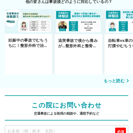
他の皆さんは事故後どのように対応しているの？
妊娠中の事故でむちう
追突事故で後から痛み
自転車vs車
ちに！整形外科で治療
が…整形外科と整骨院
打撲やむちう
できず
の併用通院〜示談まで
を進めるまで
もっと読む
この院にお問い合わせ
交通事故による怪我の相談や、通院予約など