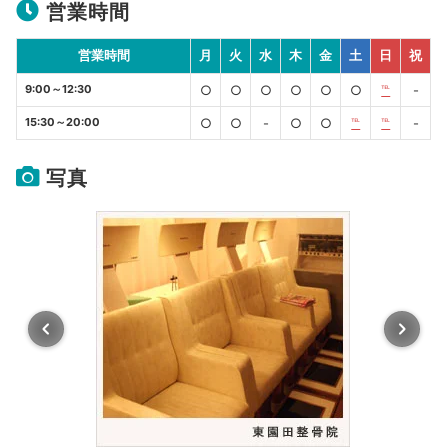
営業時間
営業時間
月
火
水
木
金
土
日
祝
9:00～12:30
○
○
○
○
○
○
℡
-
15:30～20:00
○
○
-
○
○
℡
℡
-
写真