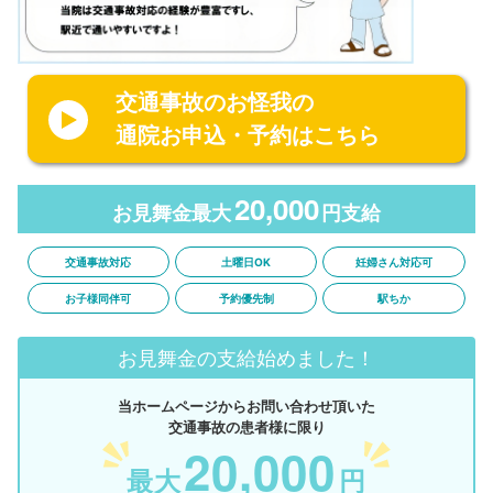
交通事故のお怪我の
通院お申込・予約はこちら
20,000
お見舞金最大
円支給
交通事故対応
土曜日OK
妊婦さん対応可
お子様同伴可
予約優先制
駅ちか
お見舞金の支給始めました！
当ホームページからお問い合わせ頂いた
交通事故の患者様に限り
20,000
最大
円