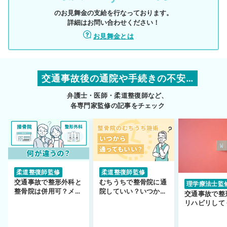
のお見舞金の支給を行なっております。
詳細はお問い合わせください！
お見舞金とは
交通事故後の通院や手続きの不安…
弁護士・医師・柔道整復師など、
各専門家監修の記事をチェック
柔道整復師監修
柔道整復師監修
交通事故で整形外科と
むちうちで整骨院に通
理学療法士監
整骨院は併用可？メリ
院していい？いつから
交通事故で整
ットや注意点を解説
通えるかや施術も解
リハビリして
説！
い…転院する