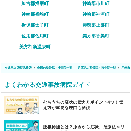
加古郡播磨町
神崎郡市川町
神崎郡福崎町
神崎郡神河町
揖保郡太子町
赤穂郡上郡町
佐用郡佐用町
美方郡香美町
美方郡新温泉町
交通事故 通院先検索
全国の整骨院・接骨院一覧
兵庫県の整骨院・接骨院一覧
尼崎市
よくわかる交通事故病院ガイド
むちうちの症状の伝え方ポイント4つ！伝
え方が重要な理由も解説
腰椎捻挫とは？原因から症状、治療法やリ