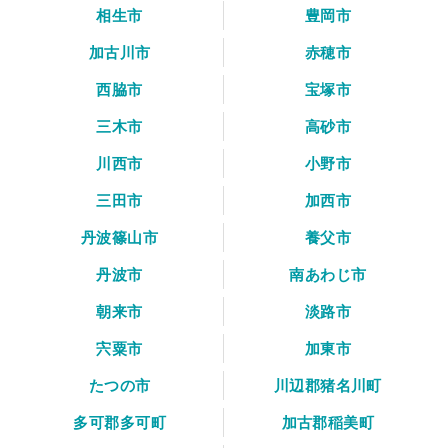
相生市
豊岡市
加古川市
赤穂市
西脇市
宝塚市
三木市
高砂市
川西市
小野市
三田市
加西市
丹波篠山市
養父市
丹波市
南あわじ市
朝来市
淡路市
宍粟市
加東市
たつの市
川辺郡猪名川町
多可郡多可町
加古郡稲美町