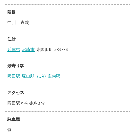
院長
中川 直哉
住所
兵庫県
尼崎市
東園田町5-37-8
最寄り駅
園田駅
塚口駅（JR)
庄内駅
アクセス
園田駅から徒歩3分
駐車場
無