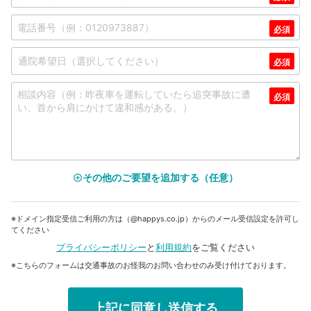
その他のご要望を追加する（任意）
add_circle_outline
※ドメイン指定受信ご利用の方は（@happys.co.jp）からのメール受信設定を許可し
てください
プライバシーポリシー
と
利用規約
をご覧ください
※こちらのフォームは交通事故のお怪我のお問い合わせのみ受け付けております。