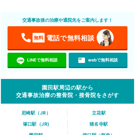
交通事故後の治療や通院先をご案内します！
電話で無料相談
無料
featured_play_list
LINEで無料相談
webで無料相談
園田駅周辺の駅から
交通事故治療の整骨院・接骨院をさがす
尼崎駅（JR）
立花駅
塚口駅（JR)
猪名寺駅