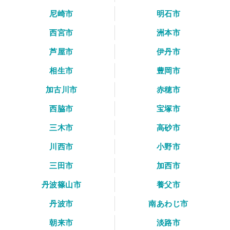
尼崎市
明石市
西宮市
洲本市
芦屋市
伊丹市
相生市
豊岡市
加古川市
赤穂市
西脇市
宝塚市
三木市
高砂市
川西市
小野市
三田市
加西市
丹波篠山市
養父市
丹波市
南あわじ市
朝来市
淡路市