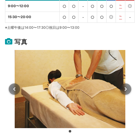
◎
9:00〜12:00
○
○
-
○
○
○
℡
◎
15:30〜20:00
○
○
-
○
○
℡
-
※土曜午後は14:00〜17:30◎祝日は9:00〜13:00
写真