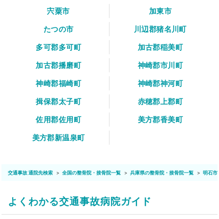
宍粟市
加東市
たつの市
川辺郡猪名川町
多可郡多可町
加古郡稲美町
加古郡播磨町
神崎郡市川町
神崎郡福崎町
神崎郡神河町
揖保郡太子町
赤穂郡上郡町
佐用郡佐用町
美方郡香美町
美方郡新温泉町
交通事故 通院先検索
全国の整骨院・接骨院一覧
兵庫県の整骨院・接骨院一覧
明石市
よくわかる交通事故病院ガイド