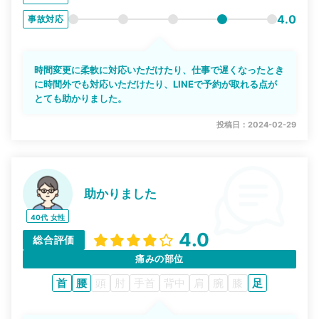
4.0
事故対応
時間変更に柔軟に対応いただけたり、仕事で遅くなったとき
に時間外でも対応いただけたり、LINEで予約が取れる点が
とても助かりました。
投稿日：2024-02-29
助かりました
40代
女性
4.0
総合評価
痛みの部位
首
腰
頭
肘
手首
背中
肩
腕
膝
足