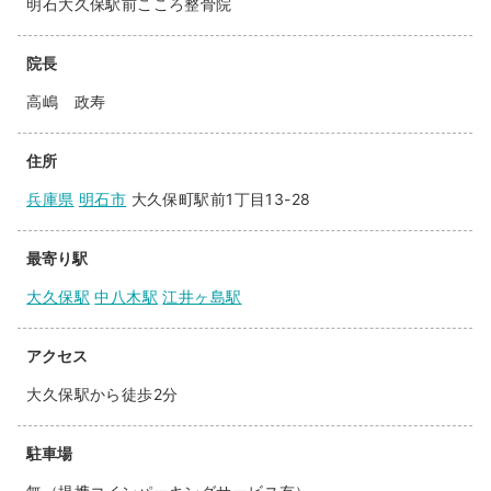
明石大久保駅前こころ整骨院
院長
高嶋 政寿
住所
兵庫県
明石市
大久保町駅前1丁目13-28
最寄り駅
大久保駅
中八木駅
江井ヶ島駅
アクセス
大久保駅から徒歩2分
駐車場