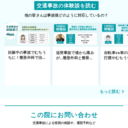
交通事故の体験談を読む
他の皆さんは事故後どのように対応しているの？
妊娠中の事故でむちう
追突事故で後から痛み
自転車vs車
ちに！整形外科で治療
が…整形外科と整骨院
打撲やむちう
できず
の併用通院〜示談まで
を進めるまで
もっと読む
この院にお問い合わせ
交通事故による怪我の相談や、通院予約など