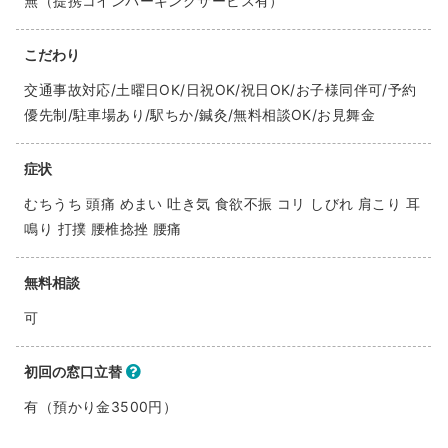
無（提携コインパーキングサービス有）
こだわり
交通事故対応/土曜日OK/日祝OK/祝日OK/お子様同伴可/予約
優先制/駐車場あり/駅ちか/鍼灸/無料相談OK/お見舞金
症状
むちうち 頭痛 めまい 吐き気 食欲不振 コリ しびれ 肩こり 耳
鳴り 打撲 腰椎捻挫 腰痛
無料相談
可
初回の窓口立替
有（預かり金3500円）