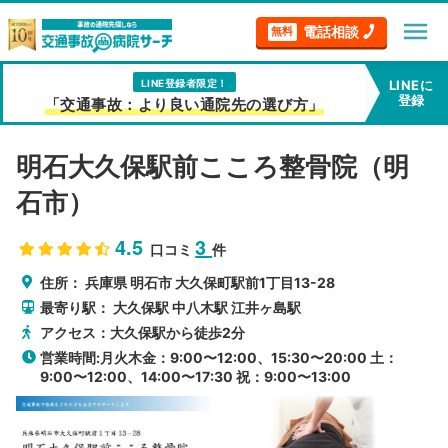
menu
電話相談
無料
LINE登録者限定！
LINEに
登録
「交通事故：より良い通院先の選び方」
明石大久保駅前こころ整骨院（明
石市）
4.5
3
口コミ
件
住所：
兵庫県
明石市
大久保町駅前1丁目13-28
最寄り駅：
大久保駅
中八木駅
江井ヶ島駅
アクセス：大久保駅から徒歩2分
営業時間:月火木金：9:00〜12:00、15:30〜20:00 土：
9:00〜12:00、14:00〜17:30 祝：9:00〜13:00