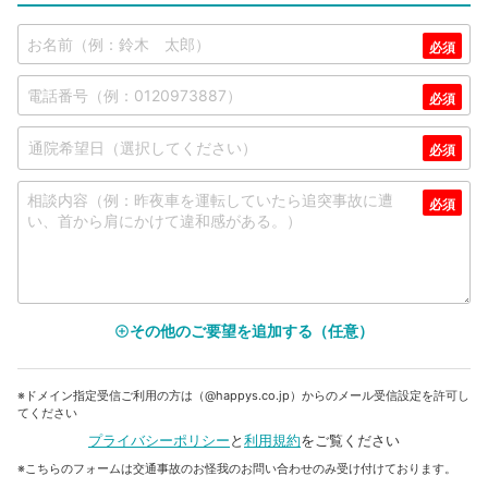
その他のご要望を追加する（任意）
add_circle_outline
※ドメイン指定受信ご利用の方は（@happys.co.jp）からのメール受信設定を許可し
てください
プライバシーポリシー
と
利用規約
をご覧ください
※こちらのフォームは交通事故のお怪我のお問い合わせのみ受け付けております。