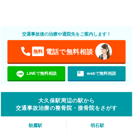
交通事故後の治療や通院先をご案内します！
電話で無料相談
無料
featured_play_list
LINEで無料相談
webで無料相談
大久保駅周辺の駅から
交通事故治療の整骨院・接骨院をさがす
朝霧駅
明石駅