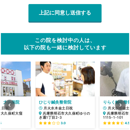
この院を検討中の人は、
以下の院も一緒に検討しています
 大久保院
ひじり鍼灸整骨院
りらく鍼灸整
土日祝
月火水木金土日祝
月火水木金土
市大久保町大窪
兵庫県明石市大久保町ゆりの
兵庫県明石市
き通1丁目2-3
1115-1-101
5
3.0
4.5