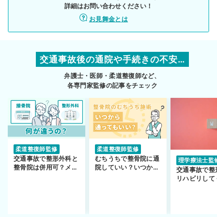
詳細はお問い合わせください！
お見舞金とは
交通事故後の通院や手続きの不安…
弁護士・医師・柔道整復師など、
各専門家監修の記事をチェック
柔道整復師監修
柔道整復師監修
交通事故で整形外科と
むちうちで整骨院に通
理学療法士監
整骨院は併用可？メリ
院していい？いつから
交通事故で整
ットや注意点を解説
通えるかや施術も解
リハビリして
説！
い…転院する