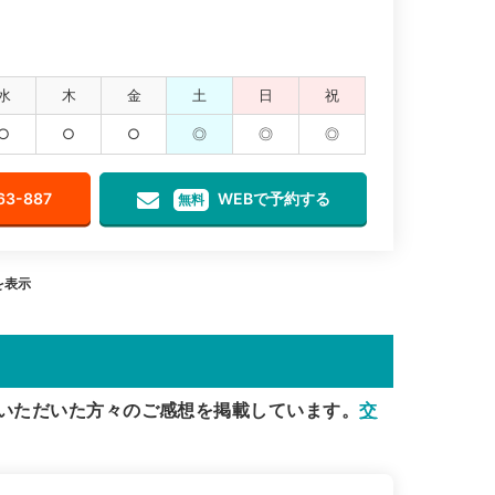
水
木
金
土
日
祝
○
○
○
◎
◎
◎
63-887
WEBで予約する
無料
を表示
いただいた方々のご感想を掲載しています。
交