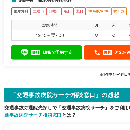
診療科目： 整形外科/内科/眼科
整形外科
土曜日
日曜日
祝日
土日
18時以降OK
駅チカ
診療時間
月
火
19:15～翌7:00
○
○
LINEで予約する
0120-9
無料
無料
全1件中 1 〜1件目
「交通事故病院サーチ相談窓口」の感想
交通事故の通院先探しで「交通事故病院サーチ」をご利用
通事故病院サーチ相談窓口
とは？