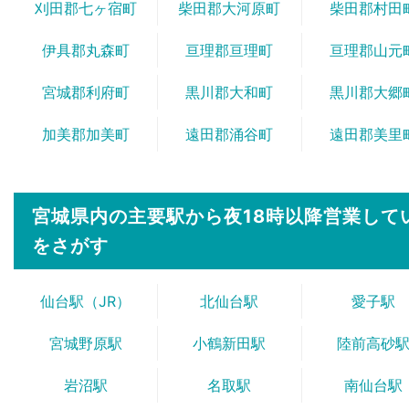
刈田郡七ヶ宿町
柴田郡大河原町
柴田郡村田
伊具郡丸森町
亘理郡亘理町
亘理郡山元
宮城郡利府町
黒川郡大和町
黒川郡大郷
加美郡加美町
遠田郡涌谷町
遠田郡美里
宮城県内の主要駅から
夜18時以降営業し
をさがす
仙台駅（JR）
北仙台駅
愛子駅
宮城野原駅
小鶴新田駅
陸前高砂
岩沼駅
名取駅
南仙台駅