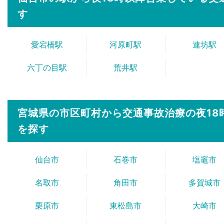
す
愛宕橋駅
河原町駅
連坊駅
六丁の目駅
荒井駅
宮城県の市区町村から
交通事故治療の夜1
を探す
仙台市
石巻市
塩竈市
名取市
角田市
多賀城市
栗原市
東松島市
大崎市