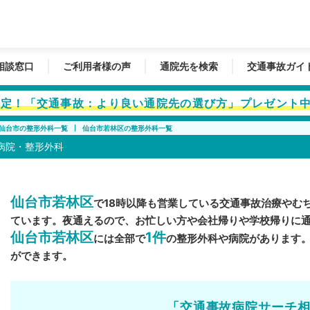
相談窓口
ご利用者様の声
通院先を検索
交通事故ガイ
者限定！「交通事故：より良い通院先の選び方」プレゼント
仙台市の整形外科一覧
仙台市若林区の整形外科一覧
病院・整形外科
仙台市若林区
で18時以降も営業している交通事故治療やむ
ています。夜通えるので、お忙しい方や会社帰りや学校帰りに
仙台市若林区
1件
には全部で
の整形外科や病院があります
ができます。
「交通事故病院サーチ