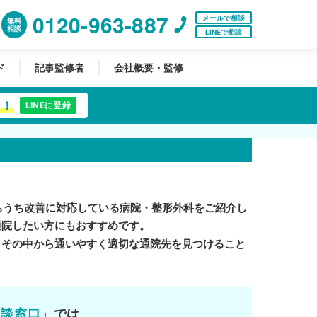
0120-963-887
メールで相談
無料
相談
LINEで相談
ド
記事監修者
会社概要・監修
中！
LINEに登録
ちうち改善に対応している病院・整形外科をご紹介し
通院したい方にもおすすめです。
。その中から通いやすく適切な通院先を見つけること
相談窓口」
では、