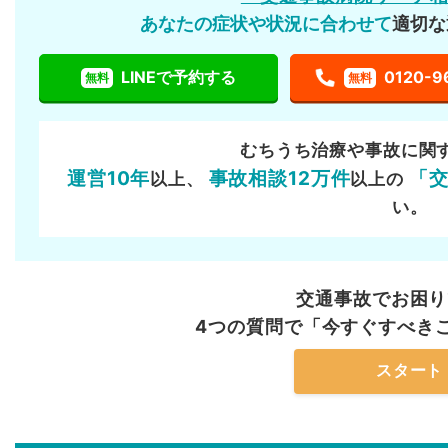
あなたの症状や状況に合わせて
適切な
LINEで予約する
0120-9
無料
無料
むちうち治療や事故に関
運営10年
事故相談12万件
「
以上、
以上の
い。
交通事故でお困り
4つの質問で「今すぐすべき
スタート