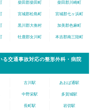
町
柴田郡柴田町
柴田郡川崎町
町
宮城郡松島町
宮城郡七ヶ浜町
町
黒川郡大衡村
加美郡色麻町
町
牡鹿郡女川町
本吉郡南三陸町
ている交通事故対応の整形外科・病院
古川駅
あおば通駅
駅
中野栄駅
多賀城駅
長町駅
岩切駅