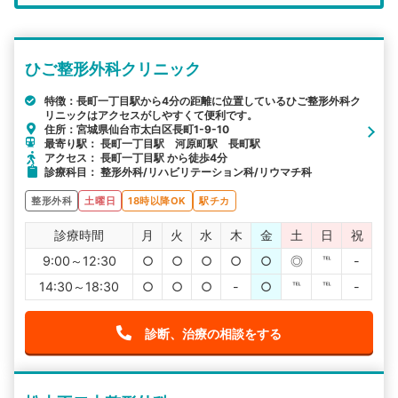
エリア
宮城県
仙台市太白区
ひご整形外科クリニック
検索する
特徴：長町一丁目駅から4分の距離に位置しているひご整形外科ク
リニックはアクセスがしやすくて便利です。
詳細条件で絞り込む
住所：宮城県仙台市太白区長町1-9-10
最寄り駅： 長町一丁目駅 河原町駅 長町駅
その他の検索方法
アクセス： 長町一丁目駅 から徒歩4分
診療科目： 整形外科/リハビリテーション科/リウマチ科
駅から探す
院名から探す
整形外科
土曜日
18時以降OK
駅チカ
診療時間
月
火
水
木
金
土
日
祝
9:00～12:30
○
○
○
○
○
◎
℡
-
14:30～18:30
○
○
○
-
○
℡
℡
-
診断、治療の相談をする