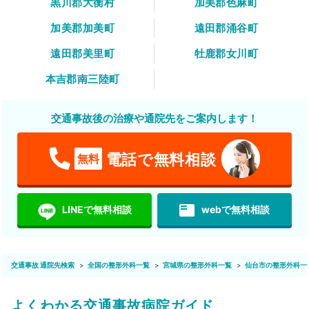
黒川郡大衡村
加美郡色麻町
加美郡加美町
遠田郡涌谷町
遠田郡美里町
牡鹿郡女川町
本吉郡南三陸町
交通事故後の治療や通院先をご案内します！
電話で無料相談
無料
featured_play_list
LINEで無料相談
webで無料相談
交通事故 通院先検索
全国の整形外科一覧
宮城県の整形外科一覧
仙台市の整形外科一
よくわかる交通事故病院ガイド