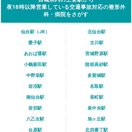
夜18時以降営業している交通事故対応の整形外
科・病院をさがす
仙台駅（JR）
北仙台駅
愛子駅
古川駅
あおば通駅
宮城野原駅
小鶴新田駅
陸前高砂駅
中野栄駅
多賀城駅
岩沼駅
名取駅
南仙台駅
長町駅
岩切駅
泉中央駅
八乙女駅
旭ヶ丘駅
台原駅
北四番丁駅