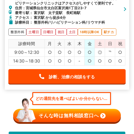
ビリテーションクリニックはアクセスがしやすくて便利です。
住所：宮城県仙台市太白区富沢南1丁目23-7
最寄り駅： 富沢駅 太子堂駅 長町南駅
アクセス： 富沢駅 から徒歩4分
診療科目： 整形外科/リハビリテーション科/リウマチ科
整形外科
土曜日
日曜日
祝日
土日
18時以降OK
駅チカ
診療時間
月
火
水
木
金
土
日
祝
9:00～12:30
○
○
○
○
○
◎
℡
○
14:30～18:30
○
○
○
-
○
○
○
○
診断、治療の相談をする
どの通院先を選べばよいか分からない...
そんな時は無料相談窓口へ