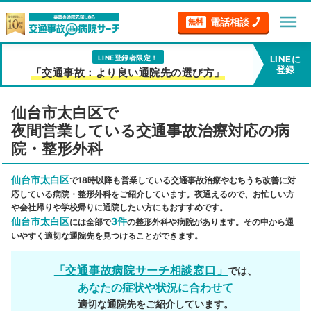
menu
電話相談
無料
LINE登録者限定！
LINEに
登録
「交通事故：より良い通院先の選び方」
仙台市太白区で
夜間営業している交通事故治療対応の病
院・整形外科
仙台市太白区
で18時以降も営業している交通事故治療やむちうち改善に対
応している病院・整形外科をご紹介しています。夜通えるので、お忙しい方
や会社帰りや学校帰りに通院したい方にもおすすめです。
仙台市太白区
3件
には全部で
の整形外科や病院があります。その中から通
いやすく適切な通院先を見つけることができます。
「交通事故病院サーチ相談窓口」
では、
あなたの症状や状況に合わせて
適切な通院先をご紹介しています。