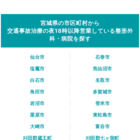
宮城県の市区町村から
交通事故治療の夜18時以降営業している整形外
科・病院を探す
仙台市
石巻市
塩竈市
気仙沼市
白石市
名取市
角田市
多賀城市
岩沼市
登米市
栗原市
東松島市
大崎市
富谷市
刈田郡蔵王町
刈田郡七ヶ宿町