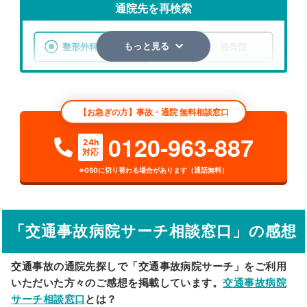
通院先を再検索
整形外科
整骨院・接骨院
もっと見る
エリア
宮城県
仙台市太白区
【お急ぎの方】事故・通院 無料相談窓口
検索する
0120-963-887
24h
対応
詳細条件で絞り込む
※050に切り替わる場合があります（通話無料）
その他の検索方法
駅から探す
院名から探す
「交通事故病院サーチ相談窓口」の感想
交通事故の通院先探しで「交通事故病院サーチ」をご利用
いただいた方々のご感想を掲載しています。
交通事故病院
サーチ相談窓口
とは？