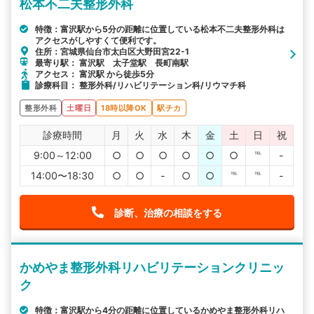
松本不二夫整形外科
特徴：富沢駅から5分の距離に位置している松本不二夫整形外科は
アクセスがしやすくて便利です。
住所：宮城県仙台市太白区大野田宮22-1
最寄り駅： 富沢駅 太子堂駅 長町南駅
アクセス： 富沢駅 から徒歩5分
診療科目： 整形外科/リハビリテーション科/リウマチ科
整形外科
土曜日
18時以降OK
駅チカ
診療時間
月
火
水
木
金
土
日
祝
9:00～12:00
○
○
○
○
○
○
℡
-
14:00〜18:30
○
○
-
○
○
℡
℡
-
診断、治療の相談をする
かめやま整形外科リハビリテーションクリニッ
ク
特徴：富沢駅から4分の距離に位置しているかめやま整形外科リハ