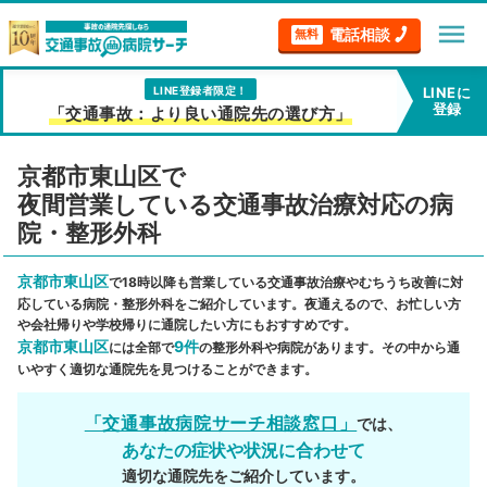
menu
電話相談
無料
LINE登録者限定！
LINEに
登録
「交通事故：より良い通院先の選び方」
京都市東山区で
夜間営業している交通事故治療対応の病
院・整形外科
京都市東山区
で18時以降も営業している交通事故治療やむちうち改善に対
応している病院・整形外科をご紹介しています。夜通えるので、お忙しい方
や会社帰りや学校帰りに通院したい方にもおすすめです。
京都市東山区
9件
には全部で
の整形外科や病院があります。その中から通
いやすく適切な通院先を見つけることができます。
「交通事故病院サーチ相談窓口」
では、
あなたの症状や状況に合わせて
適切な通院先をご紹介しています。