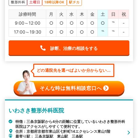
整形外科
土曜日
18時以降OK
駅チカ
診療時間
月
火
水
木
金
土
日
祝
9:00～12:00
○
○
○
○
○
○
℡
-
17:00～19:30
○
○
○
○
○
℡
℡
-
診断、治療の相談をする
どの通院先を選べばよいか分からない...
そんな時は無料相談窓口へ
いわさき整形外科医院
特徴：三条京阪駅から4分の距離に位置しているいわさき整形外科
医院はアクセスがしやすくて便利です。
住所：京都府京都市東山区七軒町14エクセレンス東山1階
最寄り駅： 三条京阪駅 東山駅 三条駅