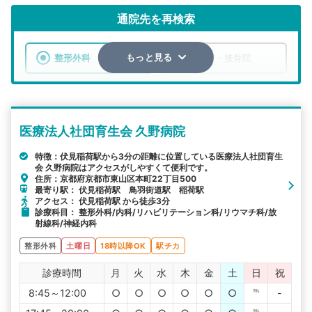
通院先を再検索
整形外科
整骨院・接骨院
もっと見る
エリア
京都府
京都市東山区
医療法人社団育生会 久野病院
検索する
特徴：伏見稲荷駅から3分の距離に位置している医療法人社団育生
会 久野病院はアクセスがしやすくて便利です。
詳細条件で絞り込む
住所：京都府京都市東山区本町22丁目500
最寄り駅： 伏見稲荷駅 鳥羽街道駅 稲荷駅
その他の検索方法
アクセス： 伏見稲荷駅 から徒歩3分
診療科目： 整形外科/内科/リハビリテーション科/リウマチ科/放
駅から探す
院名から探す
射線科/神経内科
整形外科
土曜日
18時以降OK
駅チカ
診療時間
月
火
水
木
金
土
日
祝
8:45～12:00
○
○
○
○
○
○
℡
-