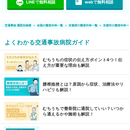
featured_play_list
LINEで無料相談
webで無料相談
交通事故 通院先検索
全国の整形外科一覧
京都府の整形外科一覧
京都市の整形外科一
よくわかる交通事故病院ガイド
むちうちの症状の伝え方ポイント4つ！伝
え方が重要な理由も解説
腰椎捻挫とは？原因から症状、治療法やリ
ハビリも解説！
むちうちで整骨院に通院していい？いつか
ら通えるかや施術も解説！