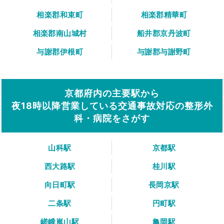
相楽郡和束町
相楽郡精華町
相楽郡南山城村
船井郡京丹波町
与謝郡伊根町
与謝郡与謝野町
京都府内の主要駅から
夜18時以降営業している交通事故対応の整形外
科・病院をさがす
山科駅
京都駅
西大路駅
桂川駅
向日町駅
長岡京駅
二条駅
円町駅
嵯峨嵐山駅
亀岡駅