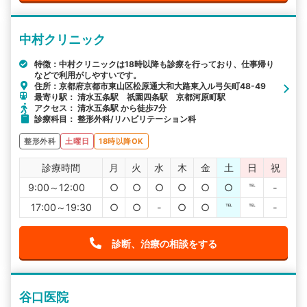
中村クリニック
特徴：中村クリニックは18時以降も診療を行っており、仕事帰り
などで利用がしやすいです。
住所：京都府京都市東山区松原通大和大路東入ル弓矢町48-49
最寄り駅： 清水五条駅 祇園四条駅 京都河原町駅
アクセス： 清水五条駅 から徒歩7分
診療科目： 整形外科/リハビリテーション科
整形外科
土曜日
18時以降OK
診療時間
月
火
水
木
金
土
日
祝
9:00～12:00
○
○
○
○
○
○
℡
-
17:00～19:30
○
○
-
○
○
℡
℡
-
診断、治療の相談をする
谷口医院