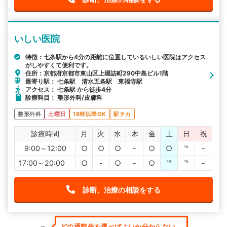
いしい医院
特徴：七条駅から4分の距離に位置しているいしい医院はアクセス
がしやすくて便利です。
住所：京都府京都市東山区上堀詰町290中島ビル1階
最寄り駅： 七条駅 清水五条駅 東福寺駅
アクセス： 七条駅 から徒歩4分
診療科目： 整形外科/皮膚科
整形外科
土曜日
18時以降OK
駅チカ
診療時間
月
火
水
木
金
土
日
祝
9:00～12:00
○
○
○
-
○
○
℡
-
17:00～20:00
○
-
○
-
○
℡
℡
-
診断、治療の相談をする
どの通院先を選べばよいか分からない...