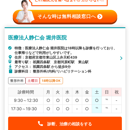
そんな時は無料相談窓口へ
医療法人静仁会 堀井医院
特徴：医療法人静仁会 堀井医院は18時以降も診療を行っており、
仕事帰りなどで利用がしやすいです。
住所：京都府京都市東山区上弁天町439
最寄り駅： 祇園四条駅 京都河原町駅 東山駅
アクセス： 祇園四条駅 から徒歩9分
診療科目： 整形外科/内科/リハビリテーション科
整形外科
土曜日
18時以降OK
診療時間
月
火
水
木
金
土
日
祝
9:30～12:30
○
○
○
○
○
○
℡
-
17:30～19:30
○
○
○
-
○
℡
℡
-
診断、治療の相談をする