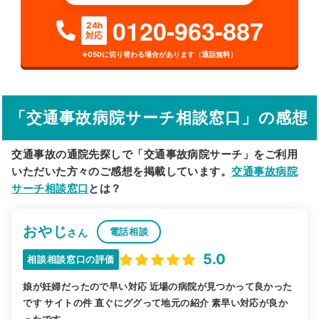
検索する
0120-963-887
24h
対応
詳細条件で絞り込む
※050に切り替わる場合があります（通話無料）
その他の検索方法
駅から探す
院名から探す
「交通事故病院サーチ相談窓口」の感想
交通事故の通院先探しで「交通事故病院サーチ」をご利用
いただいた方々のご感想を掲載しています。
交通事故病院
サーチ相談窓口
とは？
おやじ
電話相談
さん
5.0
相談相談窓口の評価
娘が妊婦だったので早い対応 近場の病院が見つかって良かった
です サイトの件 直ぐにググって地元の紹介 素早い対応が良か
ったです