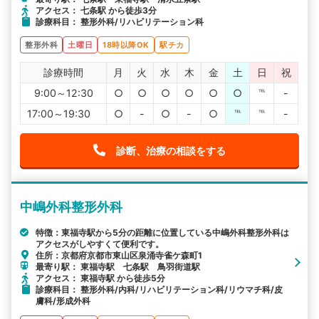
アクセス： 七条駅 から徒歩3分
診療科目： 整形外科/リハビリテーション科
整形外科
土曜日
18時以降OK
駅チカ
診療時間
月
火
水
木
金
土
日
祝
9:00～12:30
○
○
○
○
○
○
℡
-
17:00～19:30
○
-
○
-
○
℡
℡
-
診断、治療の相談をする
中嶋外科整形外科
特徴：東福寺駅から5分の距離に位置している中嶋外科整形外科は
アクセスがしやすくて便利です。
住所：京都府京都市東山区泉涌寺雀ケ森町1
最寄り駅： 東福寺駅 七条駅 鳥羽街道駅
アクセス： 東福寺駅 から徒歩5分
診療科目： 整形外科/内科/リハビリテーション科/リウマチ科/皮
膚科/形成外科