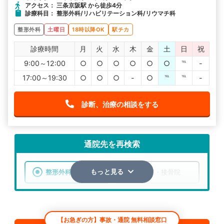
アクセス： 三条京阪駅 から徒歩4分
診療科目： 整形外科/リハビリテーション科/リウマチ科
整形外科
土曜日
18時以降OK
駅チカ
診療時間
月
火
水
木
金
土
日
祝
9:00～12:00
○
○
○
○
○
○
℡
-
17:00～19:30
○
○
○
-
○
℡
℡
-
診断、治療の相談をする
通院先を再検索
整形外科
整骨院・接骨院
もっと見る
エリア
京都府
京都市東山区
【お急ぎの方】事故・通院 無料相談窓口