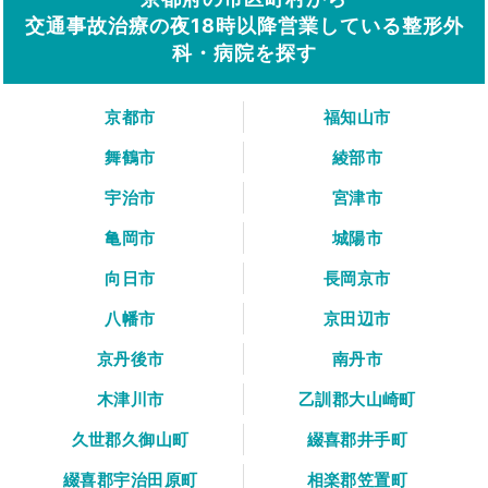
交通事故治療の夜18時以降営業している整形外
科・病院を探す
京都市
福知山市
舞鶴市
綾部市
宇治市
宮津市
亀岡市
城陽市
向日市
長岡京市
八幡市
京田辺市
京丹後市
南丹市
木津川市
乙訓郡大山崎町
久世郡久御山町
綴喜郡井手町
綴喜郡宇治田原町
相楽郡笠置町