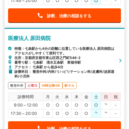
17:45～20:00
○
○
○
○
○
○
℡
-
診断、治療の相談をする
医療法人 原田病院
特徴：七条駅から4分の距離に位置している医療法人 原田病院は
アクセスがしやすくて便利です。
住所：京都府京都市東山区西之門町546-2
最寄り駅： 七条駅 清水五条駅 東福寺駅
アクセス： 七条駅 から徒歩4分
診療科目： 整形外科/内科/リハビリテーション科/皮膚科/泌尿器
科/小児科
整形外科
土曜日
18時以降OK
駅チカ
診療時間
月
火
水
木
金
土
日
祝
9:00～12:00
○
○
○
○
○
○
℡
-
17:30～20:00
○
○
○
○
○
℡
℡
-
診断、治療の相談をする