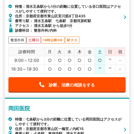
特徴：清水五条駅から1分の距離に位置している谷口医院はアクセ
スがしやすくて便利です。
住所：京都府京都市東山区宮川筋8丁目435
最寄り駅： 清水五条駅 七条駅 京都河原町駅
アクセス： 清水五条駅 から徒歩1分
診療科目： 整形外科/内科
整形外科
土曜日
18時以降OK
駅チカ
診療時間
月
火
水
木
金
土
日
祝
9:00～12:00
○
○
○
○
○
○
℡
-
16:30～19:30
○
○
○
○
○
℡
℡
-
診断、治療の相談をする
岡田医院
特徴：七条駅から3分の距離に位置している岡田医院はアクセスが
しやすくて便利です。
住所：京都府京都市東山区一橋宮ノ内町15
最寄り駅： 七条駅 東福寺駅 清水五条駅