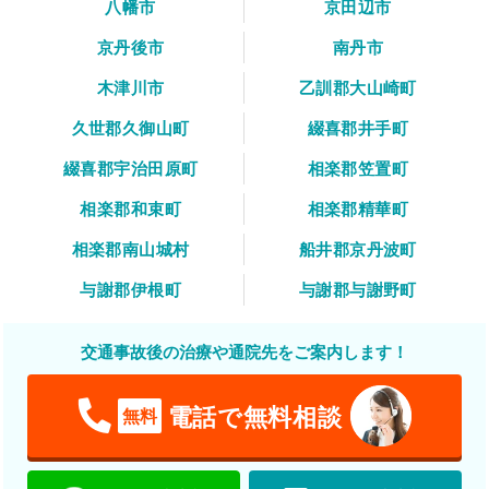
八幡市
京田辺市
京丹後市
南丹市
木津川市
乙訓郡大山崎町
久世郡久御山町
綴喜郡井手町
綴喜郡宇治田原町
相楽郡笠置町
相楽郡和束町
相楽郡精華町
相楽郡南山城村
船井郡京丹波町
与謝郡伊根町
与謝郡与謝野町
交通事故後の治療や通院先をご案内します！
電話で無料相談
無料