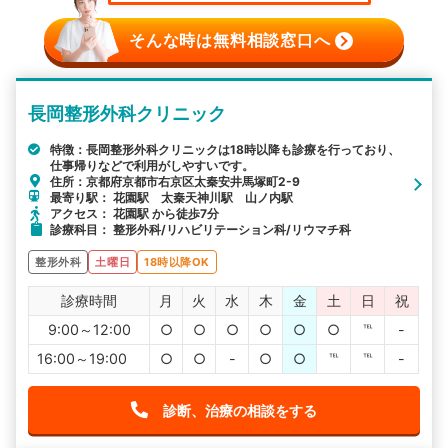
そんな時は無料相談窓口へ
長岡整形外科クリニック
特徴：長岡整形外科クリニックは18時以降も診療を行っており、
仕事帰りなどで利用がしやすいです。
住所：京都府京都市右京区太秦安井馬塚町2-9
最寄り駅： 花園駅 太秦天神川駅 山ノ内駅
アクセス： 花園駅 から徒歩7分
診療科目： 整形外科/リハビリテーション科/リウマチ科
整形外科
土曜日
18時以降OK
診療時間
月
火
水
木
金
土
日
祝
9:00～12:00
○
○
○
○
○
○
℡
-
16:00～19:00
○
○
-
○
○
℡
℡
-
診断、治療の相談をする