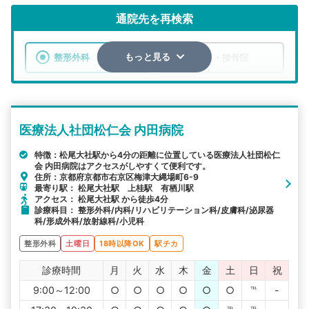
通院先を再検索
整形外科
整骨院・接骨院
もっと見る
エリア
京都府
京都市右京区
医療法人社団松仁会 内田病院
検索する
特徴：松尾大社駅から4分の距離に位置している医療法人社団松仁
会 内田病院はアクセスがしやすくて便利です。
詳細条件で絞り込む
住所：京都府京都市右京区梅津大縄場町6-9
最寄り駅： 松尾大社駅 上桂駅 有栖川駅
その他の検索方法
アクセス： 松尾大社駅 から徒歩4分
診療科目： 整形外科/内科/リハビリテーション科/皮膚科/泌尿器
駅から探す
院名から探す
科/形成外科/放射線科/小児科
整形外科
土曜日
18時以降OK
駅チカ
診療時間
月
火
水
木
金
土
日
祝
9:00～12:00
○
○
○
○
○
○
℡
-