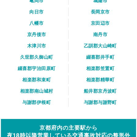
亀岡市
城陽市
向日市
長岡京市
八幡市
京田辺市
京丹後市
南丹市
木津川市
乙訓郡大山崎町
久世郡久御山町
綴喜郡井手町
綴喜郡宇治田原町
相楽郡笠置町
相楽郡和束町
相楽郡精華町
相楽郡南山城村
船井郡京丹波町
与謝郡伊根町
与謝郡与謝野町
京都府内の主要駅から
夜18時以降営業している交通事故対応の整形外