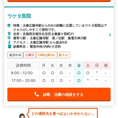
ウケタ医院
特徴：太秦広隆寺駅から5分の距離に位置しているウケタ医院はア
クセスがしやすくて便利です。
住所：京都府京都市右京区太秦森ケ西町21
最寄り駅： 太秦広隆寺駅 蚕ノ社駅 嵐電天神川駅
アクセス： 太秦広隆寺駅 から徒歩5分
診療科目： 整形外科/内科/小児科
整形外科
土曜日
18時以降OK
駅チカ
診療時間
月
火
水
木
金
土
日
祝
9:00～12:00
○
○
○
-
○
○
℡
-
17:00～20:00
○
○
○
-
○
℡
℡
-
診断、治療の相談をする
どの通院先を選べばよいか分からない...