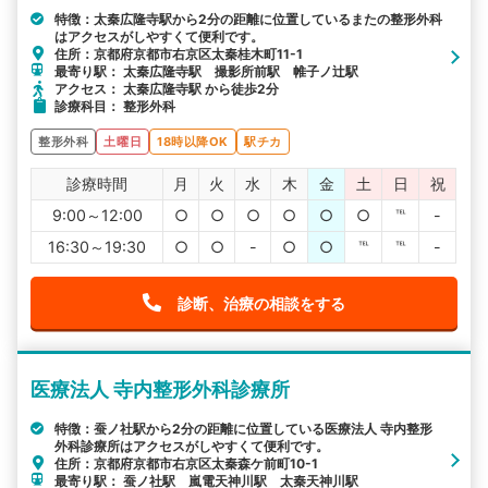
特徴：太秦広隆寺駅から2分の距離に位置しているまたの整形外科
はアクセスがしやすくて便利です。
住所：京都府京都市右京区太秦桂木町11-1
最寄り駅： 太秦広隆寺駅 撮影所前駅 帷子ノ辻駅
アクセス： 太秦広隆寺駅 から徒歩2分
診療科目： 整形外科
整形外科
土曜日
18時以降OK
駅チカ
診療時間
月
火
水
木
金
土
日
祝
9:00～12:00
○
○
○
○
○
○
℡
-
16:30～19:30
○
○
-
○
○
℡
℡
-
診断、治療の相談をする
医療法人 寺内整形外科診療所
特徴：蚕ノ社駅から2分の距離に位置している医療法人 寺内整形
外科診療所はアクセスがしやすくて便利です。
住所：京都府京都市右京区太秦森ケ前町10-1
最寄り駅： 蚕ノ社駅 嵐電天神川駅 太秦天神川駅