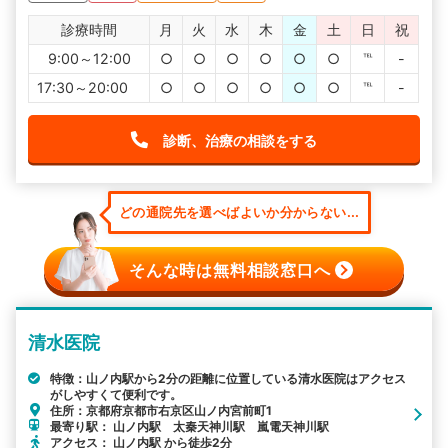
診療時間
月
火
水
木
金
土
日
祝
9:00～12:00
○
○
○
○
○
○
℡
-
17:30～20:00
○
○
○
○
○
○
℡
-
診断、治療の相談をする
どの通院先を選べばよいか分からない...
そんな時は無料相談窓口へ
清水医院
特徴：山ノ内駅から2分の距離に位置している清水医院はアクセス
がしやすくて便利です。
住所：京都府京都市右京区山ノ内宮前町1
最寄り駅： 山ノ内駅 太秦天神川駅 嵐電天神川駅
アクセス： 山ノ内駅 から徒歩2分