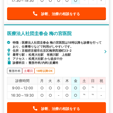
17:30～19:30
○
○
○
○
○
℡
℡
-
診断、治療の相談をする
医療法人社団圭春会 梅の宮医院
特徴：医療法人社団圭春会 梅の宮医院は18時以降も診療を行って
おり、仕事帰りなどで利用がしやすいです。
住所：京都府京都市右京区梅津西浦町23-2
最寄り駅： 松尾大社駅 有栖川駅 上桂駅
アクセス： 松尾大社駅 から徒歩11分
診療科目： 整形外科/内科/皮膚科
整形外科
土曜日
18時以降OK
診療時間
月
火
水
木
金
土
日
祝
9:00～12:00
○
○
○
○
○
○
℡
-
16:30～19:30
○
○
-
○
○
℡
℡
-
診断、治療の相談をする