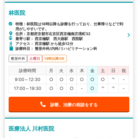
林医院
特徴：林医院は18時以降も診療を行っており、仕事帰りなどで利
用がしやすいです。
住所：京都府京都市右京区西京極南庄境町32
最寄り駅： 西京極駅 西大路駅 西院駅
アクセス： 西京極駅 から徒歩12分
診療科目： 整形外科/内科/リハビリテーション科
整形外科
土曜日
18時以降OK
診療時間
月
火
水
木
金
土
日
祝
9:00～12:30
○
○
○
○
○
○
℡
-
17:00～19:30
○
○
○
-
○
℡
℡
-
診断、治療の相談をする
医療法人 川村医院