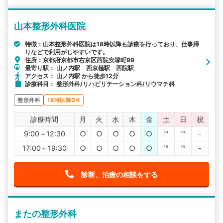
山本整形外科医院
特徴：山本整形外科医院は18時以降も診療を行っており、仕事帰
りなどで利用がしやすいです。
住所：京都府京都市右京区西院安塚町99
最寄り駅： 山ノ内駅 西京極駅 西院駅
アクセス： 山ノ内駅 から徒歩12分
診療科目： 整形外科/リハビリテーション科/リウマチ科
整形外科
18時以降OK
診療時間
月
火
水
木
金
土
日
祝
9:00～12:30
○
○
○
○
○
℡
℡
-
17:00～19:30
○
○
○
○
○
℡
℡
-
診断、治療の相談をする
またの整形外科