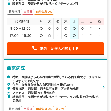
診療科目： 整形外科/内科/リハビリテーション科
整形外科
土曜日
18時以降OK
診療時間
月
火
水
木
金
土
日
祝
9:00～12:00
○
○
○
○
○
○
℡
-
17:00～19:30
○
○
-
○
○
℡
℡
-
診断、治療の相談をする
西京病院
特徴：西院駅から4分の距離に位置している西京病院はアクセスが
しやすくて便利です。
住所：京都府京都市右京区西院北矢掛町39-1
最寄り駅： 西院駅 西大路三条駅 西大路御池駅
アクセス： 西院駅 から徒歩4分
診療科目： 整形外科/内科/リハビリテーション科/脳神経外科/泌
尿器科
整形外科
土曜日
18時以降OK
駅チカ