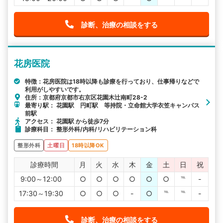
診断、治療の相談をする
花房医院
特徴：花房医院は18時以降も診療を行っており、仕事帰りなどで
利用がしやすいです。
住所：京都府京都市右京区花園木辻南町28-2
最寄り駅： 花園駅 円町駅 等持院・立命館大学衣笠キャンパス
前駅
アクセス： 花園駅 から徒歩7分
診療科目： 整形外科/内科/リハビリテーション科
整形外科
土曜日
18時以降OK
診療時間
月
火
水
木
金
土
日
祝
9:00～12:00
○
○
○
○
○
○
℡
-
17:30～19:30
○
○
○
-
○
℡
℡
-
診断、治療の相談をする