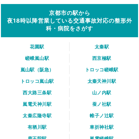
京都市の駅から
夜18時以降営業している交通事故対応の整形外
科・病院をさがす
花園駅
太秦駅
嵯峨嵐山駅
西京極駅
嵐山駅（阪急）
トロッコ嵯峨駅
トロッコ嵐山駅
太秦天神川駅
西大路三条駅
山ノ内駅
嵐電天神川駅
蚕ノ社駅
太秦広隆寺駅
帷子ノ辻駅
有栖川駅
車折神社駅
鹿王院駅
嵐電嵯峨駅