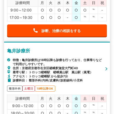
診療時間
月
火
水
木
金
土
日
祝
9:00～12:00
○
○
○
○
○
○
℡
-
17:00～19:30
○
○
○
-
○
℡
℡
-
診断、治療の相談をする
亀井診療所
特徴：亀井診療所は18時以降も診療を行っており、仕事帰りなど
で利用がしやすいです。
住所：京都府京都市右京区嵯峨釈迦堂大門町40
最寄り駅： トロッコ嵯峨駅 嵯峨嵐山駅 嵐山駅（嵐電）
アクセス： トロッコ嵯峨駅 から徒歩7分
診療科目： 整形外科/内科/皮膚科/放射線科/小児科
整形外科
土曜日
18時以降OK
診療時間
月
火
水
木
金
土
日
祝
9:00～12:00
○
○
○
○
○
○
℡
-
18:00～20:00
○
○
○
-
○
℡
℡
-