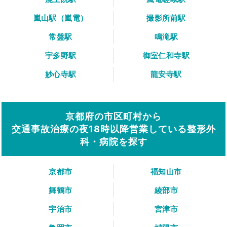
嵐山駅（嵐電）
撮影所前駅
常盤駅
鳴滝駅
宇多野駅
御室仁和寺駅
妙心寺駅
龍安寺駅
京都府の市区町村から
交通事故治療の夜18時以降営業している整形外
科・病院を探す
京都市
福知山市
舞鶴市
綾部市
宇治市
宮津市