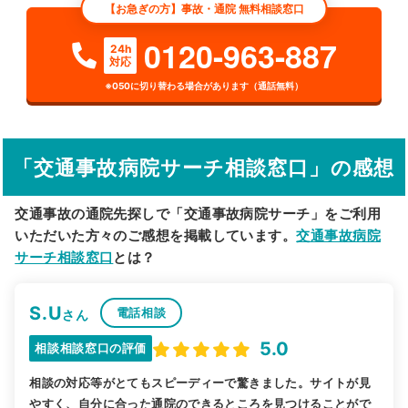
【お急ぎの方】事故・通院 無料相談窓口
検索する
0120-963-887
24h
対応
詳細条件で絞り込む
※050に切り替わる場合があります（通話無料）
その他の検索方法
駅から探す
院名から探す
「交通事故病院サーチ相談窓口」の感想
交通事故の通院先探しで「交通事故病院サーチ」をご利用
いただいた方々のご感想を掲載しています。
交通事故病院
サーチ相談窓口
とは？
S.U
電話相談
さん
5.0
相談相談窓口の評価
相談の対応等がとてもスピーディーで驚きました。サイトが見
やすく、自分に合った通院のできるところを見つけることがで