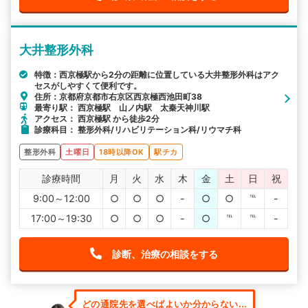
大井整形外科
特徴：西京極駅から2分の距離に位置している大井整形外科はアク
セスがしやすくて便利です。
住所：京都府京都市右京区西京極西池田町38
最寄り駅： 西京極駅 山ノ内駅 太秦天神川駅
アクセス： 西京極駅 から徒歩2分
診療科目： 整形外科/リハビリテーション科/リウマチ科
整形外科
土曜日
18時以降OK
駅チカ
診療時間
月
火
水
木
金
土
日
祝
9:00～12:00
○
○
○
-
○
○
℡
-
17:00～19:30
○
○
○
-
○
℡
℡
-
診断、治療の相談をする
どの通院先を選べばよいか分からない...