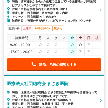
特徴：西京極駅から4分の距離に位置している医療法人 川村医院
はアクセスがしやすくて便利です。
住所：京都府京都市右京区西京極西川町11
最寄り駅： 西京極駅 西大路駅 山ノ内駅
アクセス： 西京極駅 から徒歩4分
診療科目： 整形外科/内科/リハビリテーション科/リウマチ科
整形外科
土曜日
18時以降OK
駅チカ
診療時間
月
火
水
木
金
土
日
祝
8:30～12:00
○
○
○
-
○
○
℡
-
17:00～20:00
○
○
○
-
○
℡
℡
-
診断、治療の相談をする
医療法人社団聡樹会 まさき医院
特徴：医療法人社団聡樹会 まさき医院は18時以降も診療を行って
おり、仕事帰りなどで利用がしやすいです。
住所：京都府京都市右京区西京極午塚町65-1
最寄り駅： 西京極駅 嵐電天神川駅 蚕ノ社駅
アクセス： 西京極駅 から徒歩12分