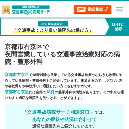
menu
電話相談
無料
LINE登録者限定！
LINEに
登録
「交通事故：より良い通院先の選び方」
京都市右京区で
夜間営業している交通事故治療対応の病
院・整形外科
京都市右京区
で18時以降も営業している交通事故治療やむちうち改善に対
応している病院・整形外科をご紹介しています。夜通えるので、お忙しい方
や会社帰りや学校帰りに通院したい方にもおすすめです。
京都市右京区
18件
には全部で
の整形外科や病院があります。その中から通
いやすく適切な通院先を見つけることができます。
「交通事故病院サーチ相談窓口」
では、
あなたの症状や状況に合わせて
適切な通院先をご紹介しています。