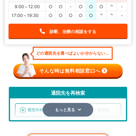
9:00～12:00
○
○
-
○
○
○
℡
-
17:00～19:30
○
○
○
○
○
℡
℡
-
診断、治療の相談をする
どの通院先を選べばよいか分からない...
そんな時は無料相談窓口へ
通院先を再検索
整形外科
整骨院・接骨院
もっと見る
エリア
京都府
京都市右京区