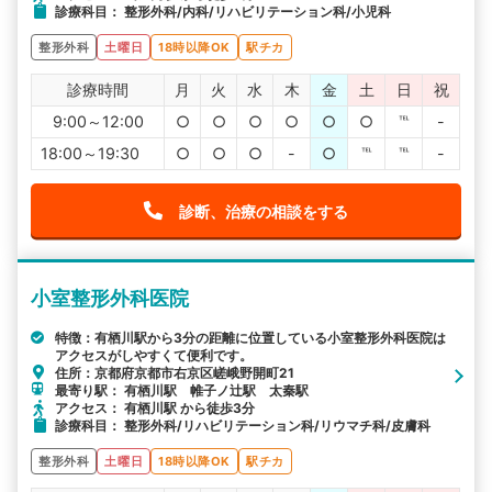
診療科目： 整形外科/内科/リハビリテーション科/小児科
整形外科
土曜日
18時以降OK
駅チカ
診療時間
月
火
水
木
金
土
日
祝
9:00～12:00
○
○
○
○
○
○
℡
-
18:00～19:30
○
○
○
-
○
℡
℡
-
診断、治療の相談をする
小室整形外科医院
特徴：有栖川駅から3分の距離に位置している小室整形外科医院は
アクセスがしやすくて便利です。
住所：京都府京都市右京区嵯峨野開町21
最寄り駅： 有栖川駅 帷子ノ辻駅 太秦駅
アクセス： 有栖川駅 から徒歩3分
診療科目： 整形外科/リハビリテーション科/リウマチ科/皮膚科
整形外科
土曜日
18時以降OK
駅チカ