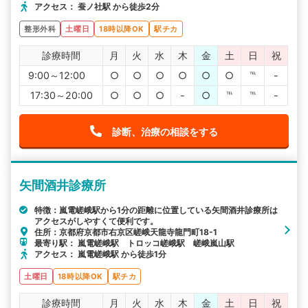
アクセス： 蚕ノ社駅 から徒歩2分
整形外科
土曜日
18時以降OK
駅チカ
診療時間
月
火
水
木
金
土
日
祝
9:00～12:00
○
○
○
○
○
○
℡
-
17:30～20:00
○
○
○
-
○
℡
℡
-
診断、治療の相談をする
矢間酒井診療所
特徴：嵐電嵯峨駅から1分の距離に位置している矢間酒井診療所は
アクセスがしやすくて便利です。
住所：京都府京都市右京区嵯峨天龍寺龍門町18-1
最寄り駅： 嵐電嵯峨駅 トロッコ嵯峨駅 嵯峨嵐山駅
アクセス： 嵐電嵯峨駅 から徒歩1分
土曜日
18時以降OK
駅チカ
診療時間
月
火
水
木
金
土
日
祝