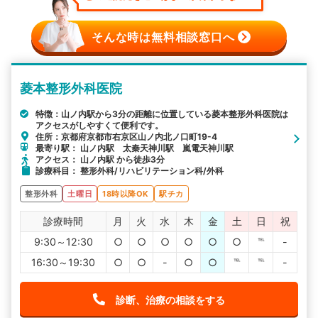
そんな時は無料相談窓口へ
菱本整形外科医院
特徴：山ノ内駅から3分の距離に位置している菱本整形外科医院は
アクセスがしやすくて便利です。
住所：京都府京都市右京区山ノ内北ノ口町19-4
最寄り駅： 山ノ内駅 太秦天神川駅 嵐電天神川駅
アクセス： 山ノ内駅 から徒歩3分
診療科目： 整形外科/リハビリテーション科/外科
整形外科
土曜日
18時以降OK
駅チカ
診療時間
月
火
水
木
金
土
日
祝
9:30～12:30
○
○
○
○
○
○
℡
-
16:30～19:30
○
○
-
○
○
℡
℡
-
診断、治療の相談をする