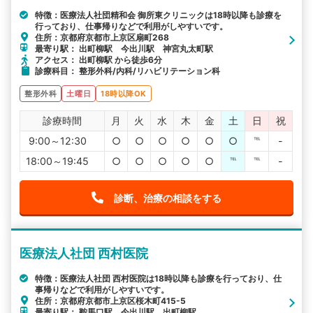
特徴：医療法人社団精和会 御所東クリニックは18時以降も診療を
行っており、仕事帰りなどで利用がしやすいです。
住所：京都府京都市上京区扇町268
最寄り駅： 出町柳駅 今出川駅 神宮丸太町駅
アクセス： 出町柳駅 から徒歩6分
診療科目： 整形外科/内科/リハビリテーション科
整形外科
土曜日
18時以降OK
診療時間
月
火
水
木
金
土
日
祝
9:00～12:30
○
○
○
○
○
○
℡
-
18:00～19:45
○
○
○
○
○
℡
℡
-
診断、治療の相談をする
医療法人社団 西村医院
特徴：医療法人社団 西村医院は18時以降も診療を行っており、仕
事帰りなどで利用がしやすいです。
住所：京都府京都市上京区桜木町415-5
最寄り駅： 鞍馬口駅 今出川駅 出町柳駅