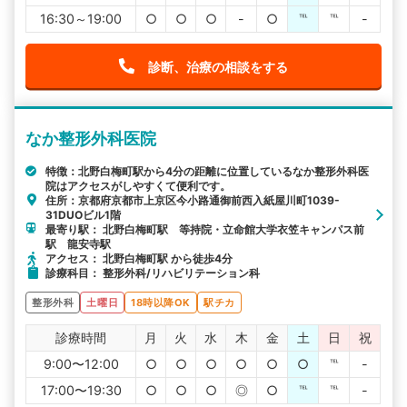
16:30～19:00
○
○
○
-
○
℡
℡
-
診断、治療の相談をする
なか整形外科医院
特徴：北野白梅町駅から4分の距離に位置しているなか整形外科医
院はアクセスがしやすくて便利です。
住所：京都府京都市上京区今小路通御前西入紙屋川町1039-
31DUOビル1階
最寄り駅： 北野白梅町駅 等持院・立命館大学衣笠キャンパス前
駅 龍安寺駅
アクセス： 北野白梅町駅 から徒歩4分
診療科目： 整形外科/リハビリテーション科
整形外科
土曜日
18時以降OK
駅チカ
診療時間
月
火
水
木
金
土
日
祝
9:00〜12:00
○
○
○
○
○
○
℡
-
17:00〜19:30
○
○
○
◎
○
℡
℡
-