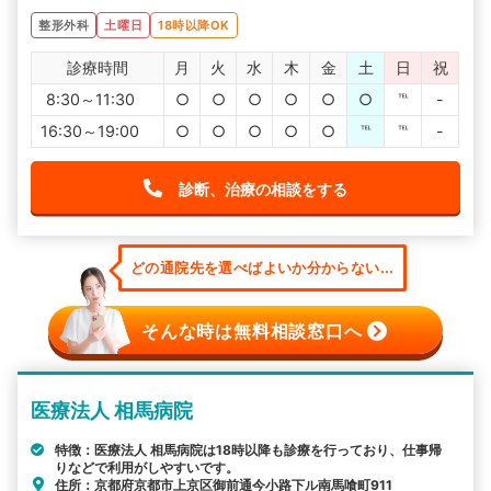
整形外科
土曜日
18時以降OK
診療時間
月
火
水
木
金
土
日
祝
8:30～11:30
○
○
○
○
○
○
℡
-
16:30～19:00
○
○
○
○
○
℡
℡
-
診断、治療の相談をする
どの通院先を選べばよいか分からない...
そんな時は無料相談窓口へ
医療法人 相馬病院
特徴：医療法人 相馬病院は18時以降も診療を行っており、仕事帰
りなどで利用がしやすいです。
住所：京都府京都市上京区御前通今小路下ル南馬喰町911