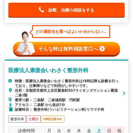
診断、治療の相談をする
どの通院先を選べばよいか分からない...
そんな時は無料相談窓口へ
医療法人康復会いわさく整形外科
特徴：医療法人康復会いわさく整形外科は18時以降も診療を行っ
ており、仕事帰りなどで利用がしやすいです。
住所：京都府京都市上京区聚楽町857ライオンズマンション聚楽
二条1階
最寄り駅： 二条駅 二条城前駅 円町駅
アクセス： 二条駅 から徒歩7分
診療科目： 整形外科/リハビリテーション科/リウマチ科
整形外科
土曜日
18時以降OK
診療時間
月
火
水
木
金
土
日
祝