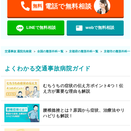
電話で無料相談
無料
featured_play_list
LINEで無料相談
webで無料相談
交通事故 通院先検索
全国の整形外科一覧
京都府の整形外科一覧
京都市の整形外科一
よくわかる交通事故病院ガイド
むちうちの症状の伝え方ポイント4つ！伝
え方が重要な理由も解説
腰椎捻挫とは？原因から症状、治療法やリ
ハビリも解説！