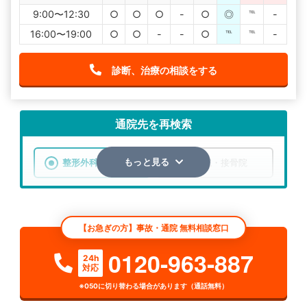
9:00〜12:30
○
○
○
-
○
◎
℡
-
16:00〜19:00
○
○
-
-
○
℡
℡
-
診断、治療の相談をする
通院先を再検索
整形外科
整骨院・接骨院
もっと見る
エリア
京都府
京都市上京区
【お急ぎの方】事故・通院 無料相談窓口
検索する
0120-963-887
24h
対応
詳細条件で絞り込む
※050に切り替わる場合があります（通話無料）
その他の検索方法