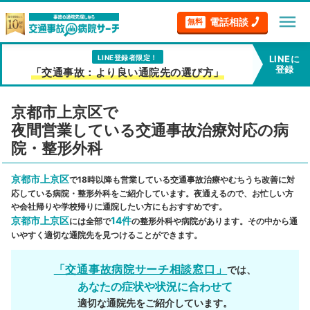
menu
電話相談
無料
LINE登録者限定！
LINEに
登録
「交通事故：より良い通院先の選び方」
京都市上京区で
夜間営業している交通事故治療対応の病
院・整形外科
京都市上京区
で18時以降も営業している交通事故治療やむちうち改善に対
応している病院・整形外科をご紹介しています。夜通えるので、お忙しい方
や会社帰りや学校帰りに通院したい方にもおすすめです。
京都市上京区
14件
には全部で
の整形外科や病院があります。その中から通
いやすく適切な通院先を見つけることができます。
「交通事故病院サーチ相談窓口」
では、
あなたの症状や状況に合わせて
適切な通院先をご紹介しています。