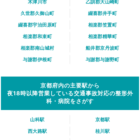
木津川市
乙訓郡大山崎町
久世郡久御山町
綴喜郡井手町
綴喜郡宇治田原町
相楽郡笠置町
相楽郡和束町
相楽郡精華町
相楽郡南山城村
船井郡京丹波町
与謝郡伊根町
与謝郡与謝野町
京都府内の主要駅から
夜18時以降営業している交通事故対応の整形外
科・病院をさがす
山科駅
京都駅
西大路駅
桂川駅