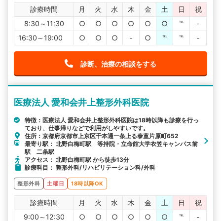
診療時間
月
火
水
木
金
土
日
祝
8:30～11:30
○
○
○
○
○
○
℡
-
16:30～19:00
○
○
○
-
○
℡
℡
-
診断、治療の相談をする
医療法人 愛和会井上整形外科医院
特徴：医療法人 愛和会井上整形外科医院は18時以降も診療を行っ
ており、仕事帰りなどで利用がしやすいです。
住所：京都府京都市上京区千本通一条上る泰童片原町652
最寄り駅： 北野白梅町駅 等持院・立命館大学衣笠キャンパス前
駅 二条駅
アクセス： 北野白梅町駅 から徒歩13分
診療科目： 整形外科/リハビリテーション科/外科
整形外科
土曜日
18時以降OK
診療時間
月
火
水
木
金
土
日
祝
9:00～12:30
○
○
○
○
○
○
℡
-