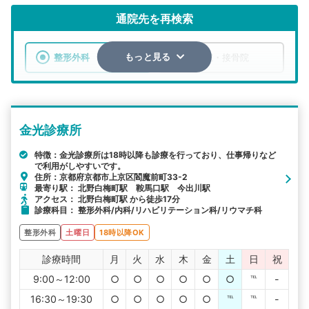
通院先を再検索
整形外科
整骨院・接骨院
もっと見る
エリア
京都府
京都市上京区
金光診療所
検索する
特徴：金光診療所は18時以降も診療を行っており、仕事帰りなど
で利用がしやすいです。
詳細条件で絞り込む
住所：京都府京都市上京区閻魔前町33-2
最寄り駅： 北野白梅町駅 鞍馬口駅 今出川駅
その他の検索方法
アクセス： 北野白梅町駅 から徒歩17分
診療科目： 整形外科/内科/リハビリテーション科/リウマチ科
駅から探す
院名から探す
整形外科
土曜日
18時以降OK
診療時間
月
火
水
木
金
土
日
祝
9:00～12:00
○
○
○
○
○
○
℡
-
16:30～19:30
○
○
○
○
○
℡
℡
-