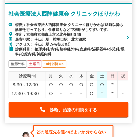
社会医療法人西陣健康会 クリニックほりかわ
特徴：社会医療法人西陣健康会 クリニックほりかわは18時以降も
診療を行っており、仕事帰りなどで利用がしやすいです。
住所：京都府京都市上京区北舟橋町845
最寄り駅： 今出川駅 鞍馬口駅 北大路駅
アクセス： 今出川駅 から徒歩9分
診療科目： 整形外科/内科/脳神経外科/皮膚科/泌尿器科/小児科/眼
科/心療内科/神経内科
整形外科
土曜日
18時以降OK
診療時間
月
火
水
木
金
土
日
祝
8:30～12:00
○
○
○
○
○
○
℡
-
17:30～19:30
○
-
-
-
○
℡
℡
-
診断、治療の相談をする
どの通院先を選べばよいか分からない...