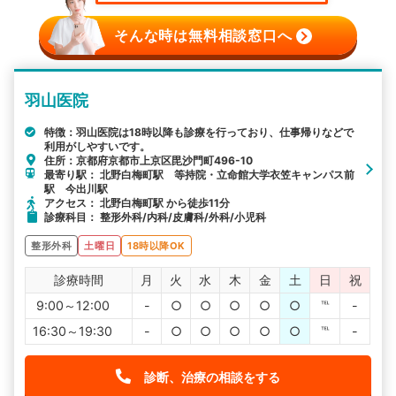
そんな時は無料相談窓口へ
羽山医院
特徴：羽山医院は18時以降も診療を行っており、仕事帰りなどで
利用がしやすいです。
住所：京都府京都市上京区毘沙門町496-10
最寄り駅： 北野白梅町駅 等持院・立命館大学衣笠キャンパス前
駅 今出川駅
アクセス： 北野白梅町駅 から徒歩11分
診療科目： 整形外科/内科/皮膚科/外科/小児科
整形外科
土曜日
18時以降OK
診療時間
月
火
水
木
金
土
日
祝
9:00～12:00
-
○
○
○
○
○
℡
-
16:30～19:30
-
○
○
○
○
○
℡
-
診断、治療の相談をする