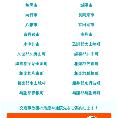
亀岡市
城陽市
向日市
長岡京市
八幡市
京田辺市
京丹後市
南丹市
木津川市
乙訓郡大山崎町
久世郡久御山町
綴喜郡井手町
綴喜郡宇治田原町
相楽郡笠置町
相楽郡和束町
相楽郡精華町
相楽郡南山城村
船井郡京丹波町
与謝郡伊根町
与謝郡与謝野町
交通事故後の治療や通院先をご案内します！