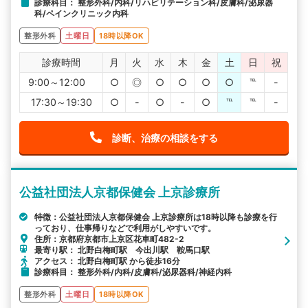
診療科目： 整形外科/内科/リハビリテーション科/皮膚科/泌尿器
科/ペインクリニック内科
整形外科
土曜日
18時以降OK
診療時間
月
火
水
木
金
土
日
祝
9:00～12:00
○
◎
○
○
○
○
℡
-
17:30～19:30
○
-
○
-
○
℡
℡
-
診断、治療の相談をする
公益社団法人京都保健会 上京診療所
特徴：公益社団法人京都保健会 上京診療所は18時以降も診療を行
っており、仕事帰りなどで利用がしやすいです。
住所：京都府京都市上京区花車町482-2
最寄り駅： 北野白梅町駅 今出川駅 鞍馬口駅
アクセス： 北野白梅町駅 から徒歩16分
診療科目： 整形外科/内科/皮膚科/泌尿器科/神経内科
整形外科
土曜日
18時以降OK