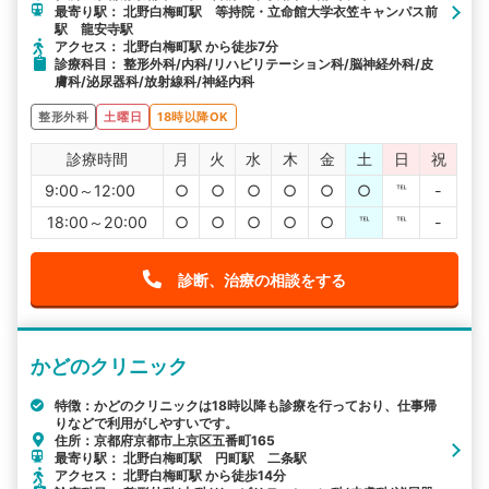
最寄り駅： 北野白梅町駅 等持院・立命館大学衣笠キャンパス前
駅 龍安寺駅
アクセス： 北野白梅町駅 から徒歩7分
診療科目： 整形外科/内科/リハビリテーション科/脳神経外科/皮
膚科/泌尿器科/放射線科/神経内科
整形外科
土曜日
18時以降OK
診療時間
月
火
水
木
金
土
日
祝
9:00～12:00
○
○
○
○
○
○
℡
-
18:00～20:00
○
○
○
○
○
℡
℡
-
診断、治療の相談をする
かどのクリニック
特徴：かどのクリニックは18時以降も診療を行っており、仕事帰
りなどで利用がしやすいです。
住所：京都府京都市上京区五番町165
最寄り駅： 北野白梅町駅 円町駅 二条駅
アクセス： 北野白梅町駅 から徒歩14分