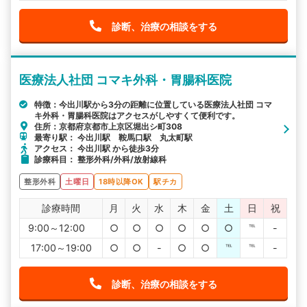
診断、治療の相談をする
医療法人社団 コマキ外科・胃腸科医院
特徴：今出川駅から3分の距離に位置している医療法人社団 コマ
キ外科・胃腸科医院はアクセスがしやすくて便利です。
住所：京都府京都市上京区堀出シ町308
最寄り駅： 今出川駅 鞍馬口駅 丸太町駅
アクセス： 今出川駅 から徒歩3分
診療科目： 整形外科/外科/放射線科
整形外科
土曜日
18時以降OK
駅チカ
診療時間
月
火
水
木
金
土
日
祝
9:00～12:00
○
○
○
○
○
○
℡
-
17:00～19:00
○
○
-
○
○
℡
℡
-
診断、治療の相談をする