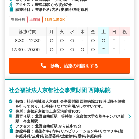
アクセス： 鞍馬口駅 から徒歩7分
診療科目： 整形外科/内科/皮膚科/放射線科
整形外科
土曜日
18時以降OK
診療時間
月
火
水
木
金
土
日
祝
8:30～12:30
○
○
○
-
○
○
℡
-
17:30～20:00
○
○
○
○
○
℡
℡
-
診断、治療の相談をする
社会福祉法人京都社会事業財団 西陣病院
特徴：社会福祉法人京都社会事業財団 西陣病院は18時以降も診療
を行っており、仕事帰りなどで利用がしやすいです。
住所：京都府京都市上京区溝前町1035
最寄り駅： 北野白梅町駅 等持院・立命館大学衣笠キャンパス前
駅 今出川駅
アクセス： 北野白梅町駅 から徒歩13分
診療科目： 整形外科/内科/リハビリテーション科/リウマチ科/脳
神経外科/皮膚科/泌尿器科/放射線科/眼科/神経内科