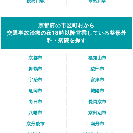
鞍馬口駅
今出川駅
京都府の市区町村から
交通事故治療の夜18時以降営業している整形外
科・病院を探す
京都市
福知山市
舞鶴市
綾部市
宇治市
宮津市
亀岡市
城陽市
向日市
長岡京市
八幡市
京田辺市
京丹後市
南丹市