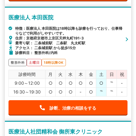
医療法人 本田医院
特徴：医療法人 本田医院は18時以降も診療を行っており、仕事帰
りなどで利用がしやすいです。
住所：京都府京都市上京区天秤丸町191-3
最寄り駅： 二条城前駅 二条駅 丸太町駅
アクセス： 二条城前駅 から徒歩15分
診療科目： 整形外科/内科
整形外科
土曜日
18時以降OK
診療時間
月
火
水
木
金
土
日
祝
9:00～12:00
○
○
○
○
○
○
℡
-
16:30～19:30
○
○
○
-
○
℡
℡
-
診断、治療の相談をする
医療法人社団精和会 御所東クリニック