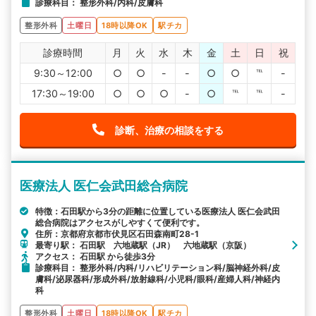
診療科目： 整形外科/内科/皮膚科
整形外科
土曜日
18時以降OK
駅チカ
診療時間
月
火
水
木
金
土
日
祝
9:30～12:00
○
○
-
-
○
○
℡
-
17:30～19:00
○
○
○
-
○
℡
℡
-
診断、治療の相談をする
医療法人 医仁会武田総合病院
特徴：石田駅から3分の距離に位置している医療法人 医仁会武田
総合病院はアクセスがしやすくて便利です。
住所：京都府京都市伏見区石田森南町28-1
最寄り駅： 石田駅 六地蔵駅（JR） 六地蔵駅（京阪）
アクセス： 石田駅 から徒歩3分
診療科目： 整形外科/内科/リハビリテーション科/脳神経外科/皮
膚科/泌尿器科/形成外科/放射線科/小児科/眼科/産婦人科/神経内
科
整形外科
土曜日
18時以降OK
駅チカ