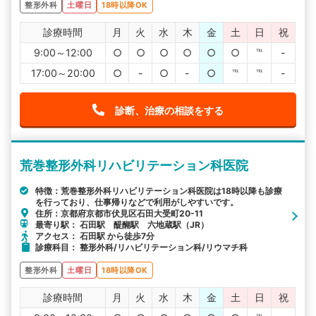
整形外科
土曜日
18時以降OK
診療時間
月
火
水
木
金
土
日
祝
9:00～12:00
○
○
○
○
○
○
℡
-
17:00～20:00
○
-
○
-
○
℡
℡
-
診断、治療の相談をする
荒巻整形外科リハビリテーション科医院
特徴：荒巻整形外科リハビリテーション科医院は18時以降も診療
を行っており、仕事帰りなどで利用がしやすいです。
住所：京都府京都市伏見区石田大受町20-11
最寄り駅： 石田駅 醍醐駅 六地蔵駅（JR）
アクセス： 石田駅 から徒歩7分
診療科目： 整形外科/リハビリテーション科/リウマチ科
整形外科
土曜日
18時以降OK
診療時間
月
火
水
木
金
土
日
祝