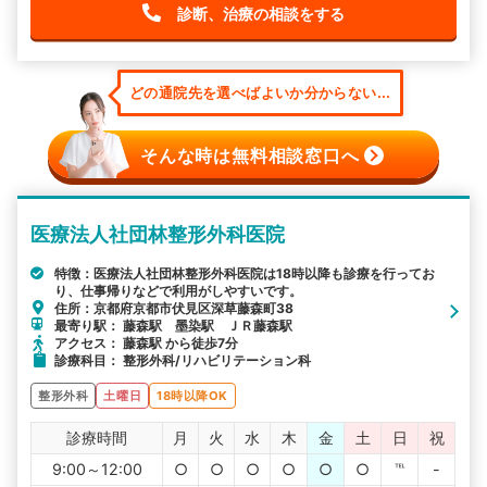
診断、治療の相談をする
どの通院先を選べばよいか分からない...
そんな時は無料相談窓口へ
医療法人社団林整形外科医院
特徴：医療法人社団林整形外科医院は18時以降も診療を行ってお
り、仕事帰りなどで利用がしやすいです。
住所：京都府京都市伏見区深草藤森町38
最寄り駅： 藤森駅 墨染駅 ＪＲ藤森駅
アクセス： 藤森駅 から徒歩7分
診療科目： 整形外科/リハビリテーション科
整形外科
土曜日
18時以降OK
診療時間
月
火
水
木
金
土
日
祝
9:00～12:00
○
○
○
○
○
○
℡
-