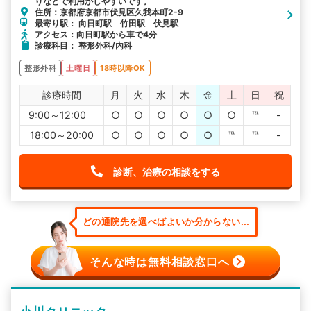
りなどで利用がしやすいです。
住所：京都府京都市伏見区久我本町2-9
最寄り駅： 向日町駅 竹田駅 伏見駅
アクセス：向日町駅から車で4分
診療科目： 整形外科/内科
整形外科
土曜日
18時以降OK
診療時間
月
火
水
木
金
土
日
祝
9:00～12:00
○
○
○
○
○
○
℡
-
18:00～20:00
○
○
○
○
○
℡
℡
-
診断、治療の相談をする
どの通院先を選べばよいか分からない...
そんな時は無料相談窓口へ