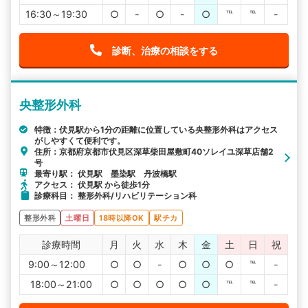
16:30～19:30
○
-
○
-
○
℡
℡
-
診断、治療の相談をする
央整形外科
特徴：伏見駅から1分の距離に位置している央整形外科はアクセス
がしやすくて便利です。
住所：京都府京都市伏見区深草柴田屋敷町40ソレイユ深草店舗2
号
最寄り駅： 伏見駅 墨染駅 丹波橋駅
アクセス： 伏見駅 から徒歩1分
診療科目： 整形外科/リハビリテーション科
整形外科
土曜日
18時以降OK
駅チカ
診療時間
月
火
水
木
金
土
日
祝
9:00～12:00
○
○
-
○
○
○
℡
-
18:00～21:00
○
○
○
○
○
℡
℡
-