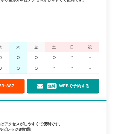
水
木
金
土
日
祝
○
○
○
○
℡
-
○
○
○
℡
℡
-
63-887
WEBで予約する
無料
科はアクセスがしやすくて便利です。
ルビレッジB棟1階