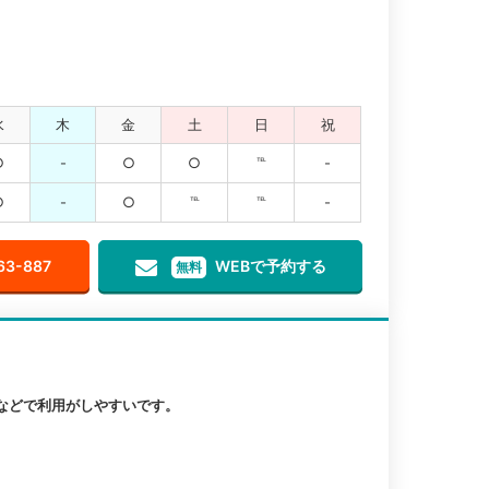
水
木
金
土
日
祝
○
-
○
○
℡
-
○
-
○
℡
℡
-
63-887
WEBで予約する
無料
などで利用がしやすいです。