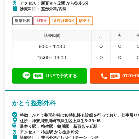
アクセス： 新百合ヶ丘駅 から徒歩5分
診療科目： 整形外科/内科
整形外科
土曜日
18時以降OK
駅チカ
診療時間
月
火
9:00～12:30
○
○
15:00～19:00
○
○
LINEで予約する
0120-9
無料
無料
かとう整形外科
特徴：かとう整形外科は18時以降も診療を行っており、仕事帰り
住所：神奈川県川崎市麻生区上麻生5-39-15
最寄り駅： 柿生駅 鶴川駅 新百合ヶ丘駅
アクセス： 柿生駅 から徒歩19分
診療科目： 整形外科/リハビリテーション科