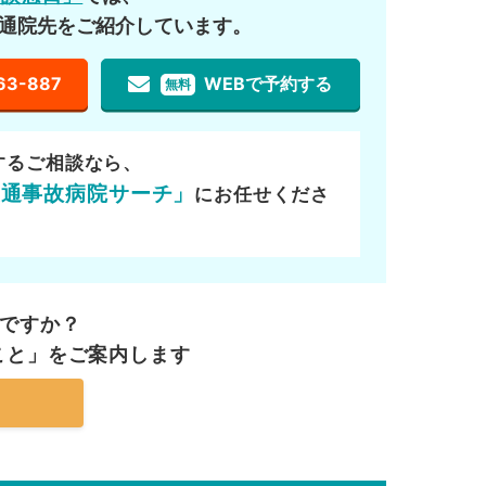
通院先をご紹介しています。
63-887
WEBで予約する
無料
するご相談なら、
交通事故病院サーチ」
にお任せくださ
ですか？
こと」を
ご案内します