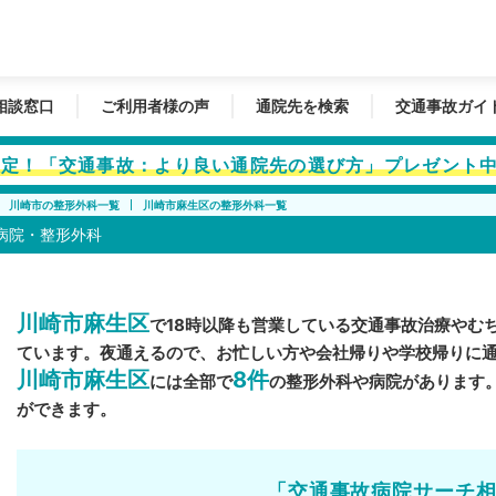
相談窓口
ご利用者様の声
通院先を検索
交通事故ガイ
者限定！「交通事故：より良い通院先の選び方」プレゼント
川崎市の整形外科一覧
川崎市麻生区の整形外科一覧
病院・整形外科
川崎市麻生区
で18時以降も営業している交通事故治療やむ
ています。夜通えるので、お忙しい方や会社帰りや学校帰りに
川崎市麻生区
8件
には全部で
の整形外科や病院があります
ができます。
「交通事故病院サーチ