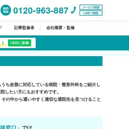
0120-963-887
メールで相談
無料
相談
LINEで相談
ド
記事監修者
会社概要・監修
中！
LINEに登録
ちうち改善に対応している病院・整形外科をご紹介し
通院したい方にもおすすめです。
。その中から通いやすく適切な通院先を見つけること
相談窓口」
では、