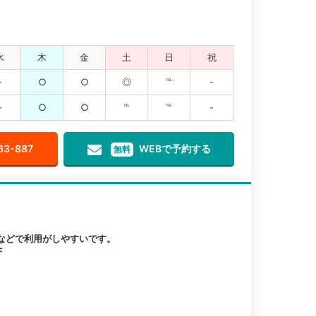
水
木
金
土
日
祝
-
○
○
◎
℡
-
-
○
○
℡
℡
-
63-887
WEBで予約する
無料
などで利用がしやすいです。
F