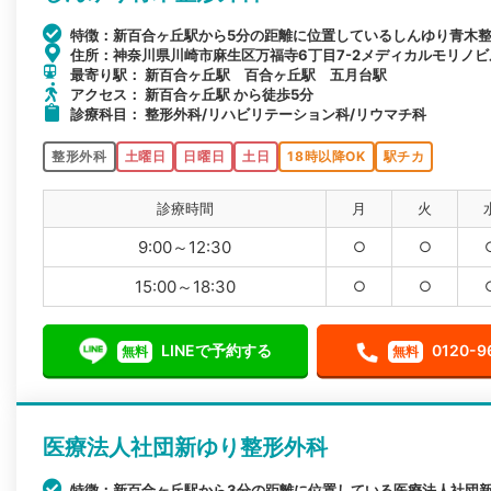
特徴：新百合ヶ丘駅から5分の距離に位置しているしんゆり青木
住所：神奈川県川崎市麻生区万福寺6丁目7-2メディカルモリノビ
最寄り駅： 新百合ヶ丘駅 百合ヶ丘駅 五月台駅
アクセス： 新百合ヶ丘駅 から徒歩5分
診療科目： 整形外科/リハビリテーション科/リウマチ科
整形外科
土曜日
日曜日
土日
18時以降OK
駅チカ
診療時間
月
火
9:00～12:30
○
○
15:00～18:30
○
○
LINEで予約する
0120-9
無料
無料
医療法人社団新ゆり整形外科
特徴：新百合ヶ丘駅から3分の距離に位置している医療法人社団