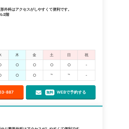
整形外科はアクセスがしやすくて便利です。
ル2階
水
木
金
土
日
祝
○
○
○
○
○
-
○
○
○
℡
℡
-
63-887
WEBで予約する
無料
新ゆり整形外科はアクセスがしやすくて便利です。