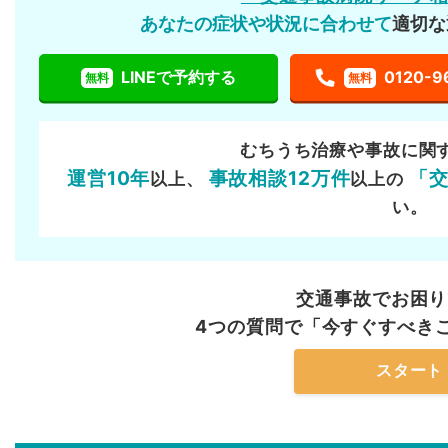
あなたの症状や状況に合わせて
適切な
LINEで予約する
0120-9
無料
無料
むちうち治療や事故に関
運営10年
事故相談12万件
「
以上、
以上の
い。
交通事故でお困り
4つの質問で「今すぐすべき
スタート