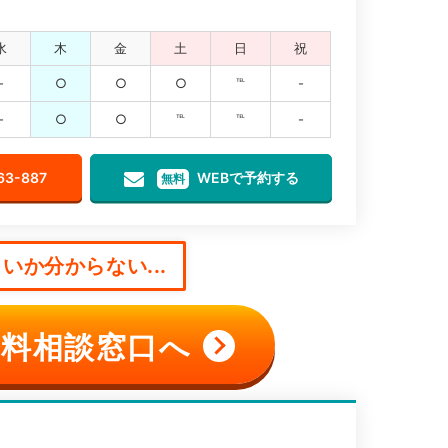
水
木
金
土
日
祝
-
○
○
○
℡
-
-
○
○
℡
℡
-
63-887
WEBで予約する
無料
いか分からない...
料相談窓口へ