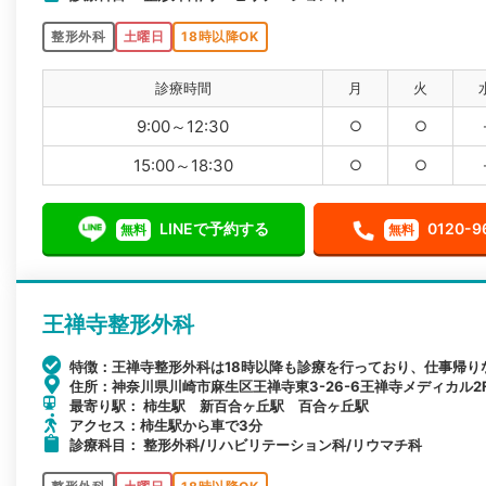
整形外科
土曜日
18時以降OK
診療時間
月
火
9:00～12:30
○
○
15:00～18:30
○
○
LINEで予約する
0120-9
無料
無料
王禅寺整形外科
特徴：王禅寺整形外科は18時以降も診療を行っており、仕事帰り
住所：神奈川県川崎市麻生区王禅寺東3-26-6王禅寺メディカル2
最寄り駅： 柿生駅 新百合ヶ丘駅 百合ヶ丘駅
アクセス：柿生駅から車で3分
診療科目： 整形外科/リハビリテーション科/リウマチ科