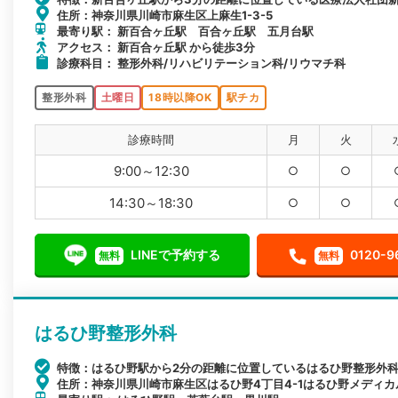
住所：神奈川県川崎市麻生区上麻生1-3-5
最寄り駅： 新百合ヶ丘駅 百合ヶ丘駅 五月台駅
アクセス： 新百合ヶ丘駅 から徒歩3分
診療科目： 整形外科/リハビリテーション科/リウマチ科
整形外科
土曜日
18時以降OK
駅チカ
診療時間
月
火
9:00～12:30
○
○
14:30～18:30
○
○
LINEで予約する
0120-9
無料
無料
はるひ野整形外科
特徴：はるひ野駅から2分の距離に位置しているはるひ野整形外
住所：神奈川県川崎市麻生区はるひ野4丁目4-1はるひ野メディカ