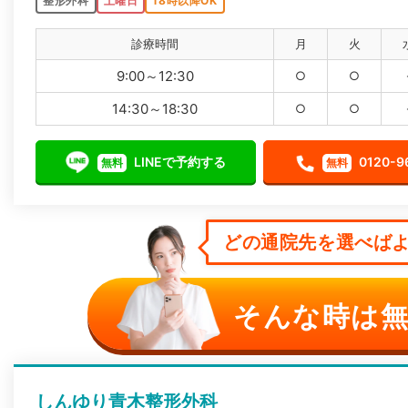
整形外科
土曜日
18時以降OK
診療時間
月
火
9:00～12:30
○
○
14:30～18:30
○
○
LINEで予約する
0120-9
無料
無料
どの通院先を選べばよ
そんな時は無
しんゆり青木整形外科