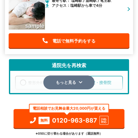
最寄り駅： 塩崎駅 / 韮崎駅 / 竜王駅
アクセス：塩崎駅から車で4分
電話で無料予約をする
通院先を再検索
整形外科
整骨院・接骨院
もっと見る
エリア
山梨県
韮崎市
電話相談でお見舞金最大20,000円が貰える
検索する
0120-963-887
24h
無料
対応
詳細条件で絞り込む
※050に切り替わる場合があります（通話無料）