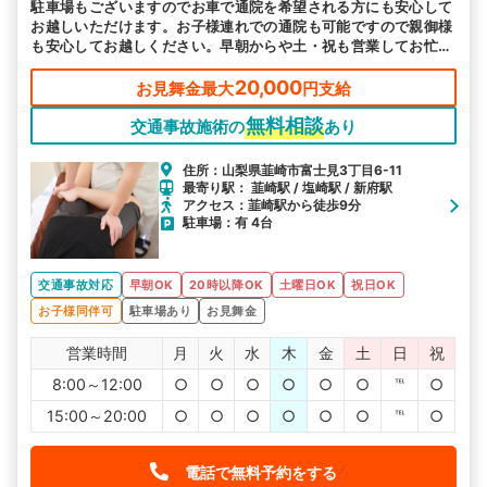
駐車場もございますのでお車で通院を希望される方にも安心して
お越しいただけます。お子様連れでの通院も可能ですので親御様
も安心してお越しください。早朝からや土・祝も営業してお忙し
い方にも通いやすい環境を整え皆様のお越しをお待ちしておりま
す。
20,000
お見舞金最大
円支給
無料相談
交通事故施術の
あり
住所：山梨県韮崎市富士見3丁目6-11
最寄り駅： 韮崎駅 / 塩崎駅 / 新府駅
アクセス：韮崎駅から徒歩9分
駐車場：有 4台
交通事故対応
早朝OK
20時以降OK
土曜日OK
祝日OK
お子様同伴可
駐車場あり
お見舞金
営業時間
月
火
水
木
金
土
日
祝
8:00～12:00
○
○
○
○
○
○
℡
○
15:00～20:00
○
○
○
○
○
○
℡
○
電話で無料予約をする