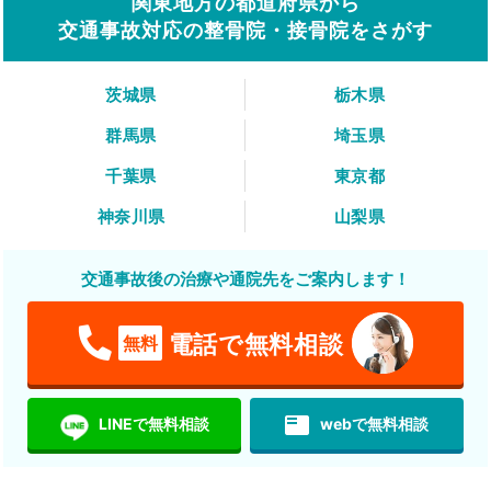
関東地方の都道府県から
交通事故対応の整骨院・接骨院をさがす
茨城県
栃木県
群馬県
埼玉県
千葉県
東京都
神奈川県
山梨県
交通事故後の治療や通院先をご案内します！
電話で無料相談
無料
featured_play_list
LINEで無料相談
webで無料相談