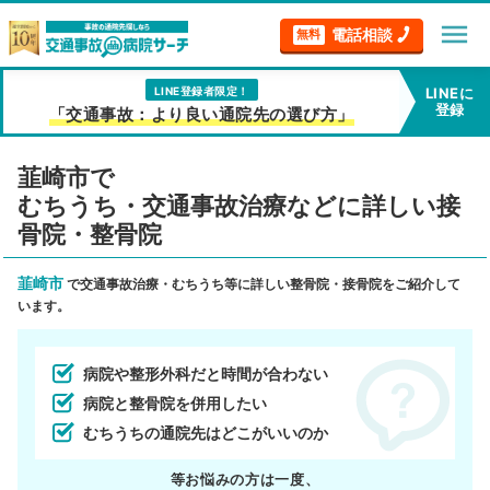
menu
電話相談
無料
LINE登録者限定！
LINEに
登録
「交通事故：より良い通院先の選び方」
韮崎市で
むちうち・交通事故治療などに詳しい接
骨院・整骨院
韮崎市
で交通事故治療・むちうち等に詳しい整骨院・接骨院をご紹介して
います。
病院や整形外科だと時間が合わない
病院と整骨院を併用したい
むちうちの通院先はどこがいいのか
等お悩みの方は一度、