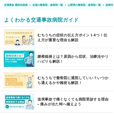
交通事故 通院先検索
全国の整骨院・接骨院一覧
山梨県の整骨院・接骨院一覧
韮崎市
よくわかる交通事故病院ガイド
むちうちの症状の伝え方ポイント4つ！伝
え方が重要な理由も解説
腰椎捻挫とは？原因から症状、治療法やリ
ハビリも解説！
むちうちで整骨院に通院していい？いつか
ら通えるかや施術も解説！
追突事故で痛くなくても病院受診する理由
– 痛みが出た時へ備えよう