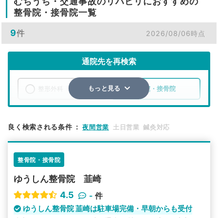
むちうち・交通事故のリハビリにおすすめの
整骨院・接骨院一覧
9
件
2026/08/06時点
通院先を再検索
整形外科
整骨院・接骨院
もっと見る
エリア
山梨県
韮崎市
良く検索される条件
：
夜間営業
土日営業
鍼灸対応
検索する
整骨院・接骨院
詳細条件で絞り込む
ゆうしん整骨院 韮崎
その他の検索方法
4.5
-
件
駅から探す
院名から探す
ゆうしん整骨院 韮崎は駐車場完備・早朝からも受付