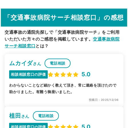
その他の検索方法
「交通事故病院サーチ相談窓口」の感想
駅から探す
院名から探す
交通事故の通院先探しで「交通事故病院サーチ」をご利用
いただいた方々のご感想を掲載しています。
交通事故病院
サーチ相談窓口
とは？
ムカイダ
電話相談
さん
5.0
相談相談窓口の評価
わからないことなど細かく教えて頂き、常に連絡を頂けたので
助かりました。有難う御座いました。
投稿日：2025/12/06
植田
電話相談
さん
5.0
相談相談窓口の評価