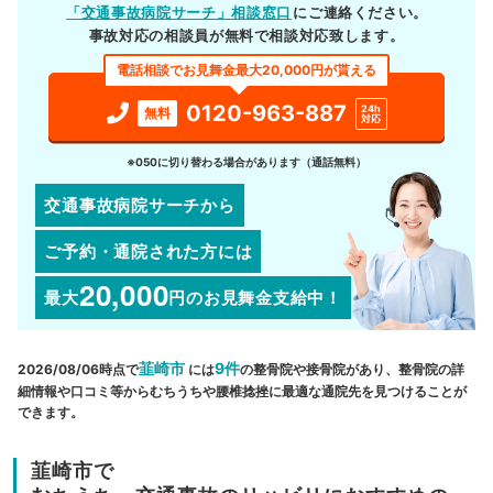
「交通事故病院サーチ」相談窓口
にご連絡ください。
事故対応の相談員が無料で相談対応致します。
電話相談でお見舞金最大20,000円が貰える
0120-963-887
24h
無料
対応
※050に切り替わる場合があります（通話無料）
交通事故病院サーチから
ご予約・通院された方には
20,000
最大
円
のお見舞金支給中！
韮崎市
9件
2026/08/06時点で
には
の整骨院や接骨院があり、整骨院の詳
細情報や口コミ等からむちうちや腰椎捻挫に最適な通院先を見つけることが
できます。
韮崎市で